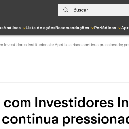
Buscar
os
Análises
Lista de ações
Recomendações
Periódicos
Apr
 Investidores Institucionais: Apetite a risco continua pressionado; pr
com Investidores In
o continua pressiona