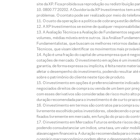
site da XP. Fica proibida sua reprodução ou redistribuição p
0800 77 20202. A Ouvidoria da XP Investimentos tem a mi
problemas. O contato pode ser realizado por meio do telefon
O custo da operação e a política de cobrança estão defini
A XP Investimentos se exime de qualquer responsabilidade
A Avaliação Técnica e a Avaliação de Fundamentos seguem
volumes, médias móveis entre outros. Já a Análise Fundament
Fundamentalistas, que buscam os melhores retornos dadas as
Técnicos, que visam identificar os movimentos mais prováveis 
Ação é uma fração do capital de uma empresa que é negoci
cotações de mercado. O investimento em ações é um investi
garantia, de forma expressa ou implícita, é feita neste ma
afetar o desempenho do investimento, podendo resultar até 
sobre o patrimônio do cliente neste tipo de produto.
O investimento em opções é preferencialmente indicado pa
negociados direitos de compra ou venda de um bem por preço
com esses derivativos são consideradas de risco muito alto p
duração recomendada para o investimento é de curto prazo e 
O investimento em termos são contratos para compra ou a
livremente escolhido pelos investidores, obedecendo o prazo
fixados livremente em mercado, em função do prazo do contr
O investimento em Mercados Futuros embute riscos de pe
podendo consubstanciar um índice, uma taxa, um valor mobiliá
alavancagem financeira. A duração recomendada para o invest
o cenário macroeconômico podem afetar o desempenho do i