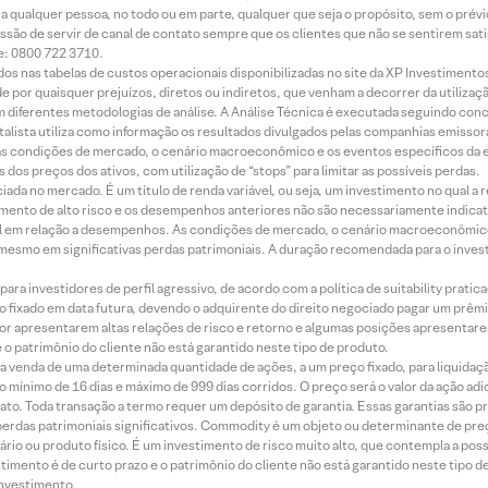
ara qualquer pessoa, no todo ou em parte, qualquer que seja o propósito, sem o pr
ssão de servir de canal de contato sempre que os clientes que não se sentirem sat
e: 0800 722 3710.
dos nas tabelas de custos operacionais disponibilizadas no site da XP Investimento
 por quaisquer prejuízos, diretos ou indiretos, que venham a decorrer da utilizaç
 diferentes metodologias de análise. A Análise Técnica é executada seguindo conc
alista utiliza como informação os resultados divulgados pelas companhias emissora
 condições de mercado, o cenário macroeconômico e os eventos específicos da em
dos preços dos ativos, com utilização de “stops” para limitar as possíveis perdas.
ada no mercado. É um título de renda variável, ou seja, um investimento no qual a r
mento de alto risco e os desempenhos anteriores não são necessariamente indicat
terial em relação a desempenhos. As condições de mercado, o cenário macroeconômi
mesmo em significativas perdas patrimoniais. A duração recomendada para o inves
ra investidores de perfil agressivo, de acordo com a política de suitability prat
 fixado em data futura, devendo o adquirente do direito negociado pagar um prê
or apresentarem altas relações de risco e retorno e algumas posições apresentarem 
o patrimônio do cliente não está garantido neste tipo de produto.
 venda de uma determinada quantidade de ações, a um preço fixado, para liquidaç
 mínimo de 16 dias e máximo de 999 dias corridos. O preço será o valor da ação ad
ato. Toda transação a termo requer um depósito de garantia. Essas garantias são 
rdas patrimoniais significativos. Commodity é um objeto ou determinante de preç
rio ou produto físico. É um investimento de risco muito alto, que contempla a possi
imento é de curto prazo e o patrimônio do cliente não está garantido neste tipo 
nvestimento.