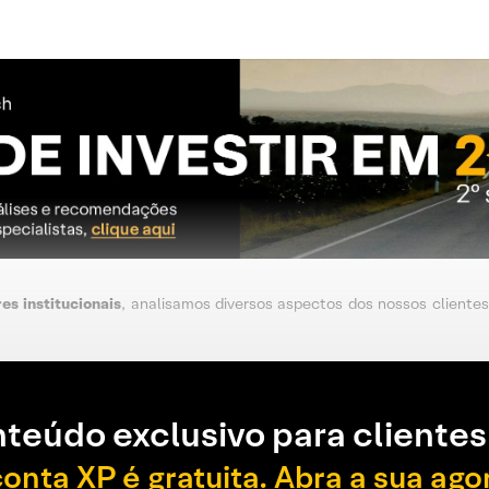
es institucionais
, analisamos diversos aspectos dos nossos cliente
teúdo exclusivo para clientes
conta XP é gratuita. Abra a sua ago