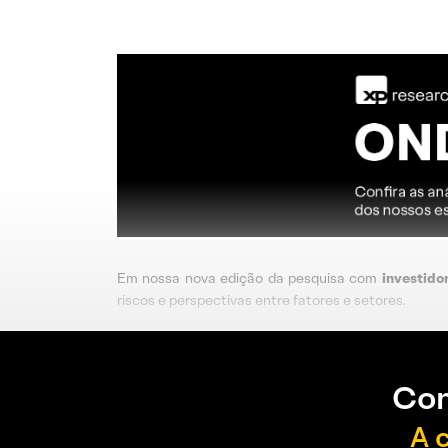
Em nossa nova edição da pesquisa com
investidor
riscos e perspectivas entre fatores e setores.
Con
A 