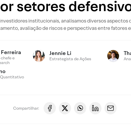
or setores defensiv
nvestidores institucionais, analisamos diversos aspectos
amento, avaliação de riscos e perspectivas entre fatores e
Ferreira
Jennie Li
Th
-chefe e
Estrategista de Ações
Ana
earch
ino
 Quantitativo
Compartilhar: