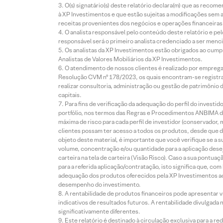
O(s) signatário(s) deste relatório declara(m) que as reco
à XP Investimentos e que estão sujeitas a modificações sem 
receitas provenientes dos negócios e operações financeiras 
O analista responsável pelo conteúdo deste relatório e pe
responsável será o primeiro analista credenciado a ser menci
Os analistas da XP Investimentos estão obrigados ao cumpr
Analistas de Valores Mobiliários da XP Investimentos.
O atendimento de nossos clientes é realizado por empreg
Resolução CVM nº 178/2023, os quais encontram-se registrad
realizar consultoria, administração ou gestão de patrimônio 
capitais.
Para fins de verificação da adequação do perfil do invest
portfólio, nos termos das Regras e Procedimentos ANBIMA de
máxima de risco para cada perfil de investidor (conservado
clientes possam ter acesso a todos os produtos, desde que de
objeto deste material, é importante que você verifique se a
volume, concentração e/ou quantidade para a aplicação dese
carteira na tela de carteira (Visão Risco). Caso a sua pontu
para a referida aplicação/contratação, isto significa que, co
adequação dos produtos oferecidos pela XP Investimentos ao
desempenho do investimento.
A rentabilidade de produtos financeiros pode apresentar
indicativos de resultados futuros. A rentabilidade divulgada
significativamente diferentes.
Este relatório é destinado à circulação exclusiva para a 