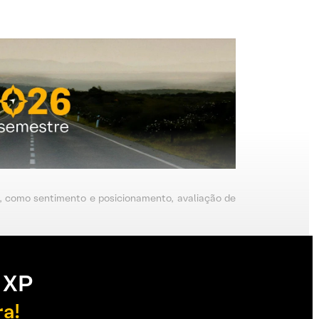
s, como sentimento e posicionamento, avaliação de
 XP
ra!