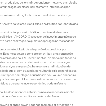
foram produzidas de forma independente, inclusive em relação
 remuneração(es) é(são) indiretamente influenciada por
constem a indicação de mais um analista no relatório, o
Analista de Valores Mobiliários e na Política de Conduta dos
s atividades por meio da XP, em conformidade com a
Mobiliários – ANCORD. O assessor de investimento não pode
iente para a realização de qualquer operação no mercado de
lizamos a metodologia de adequação dos produtos por
to. Essa metodologia consiste em atribuir uma pontuação
tos oferecidos pela XP Investimentos, de modo que todos os
ntes de aplicar nos produtos e/ou contratar os serviços
 dos serviços em questão, bem como se há limitações de
o da sua ordem ou, ainda, consultando o risco geral da sua
m limitações em relação à quantidade e/ou volume financeiro
equada ao seu perfil. Em caso de dúvidas sobre o processo de
imáticas e o cenário macroeconômico podem afetar o
empo. Os desempenhos anteriores não são necessariamente
m simulações e os resultados reais poderão ser
 da XP e clientes da XP, podendo também ser divulgado no