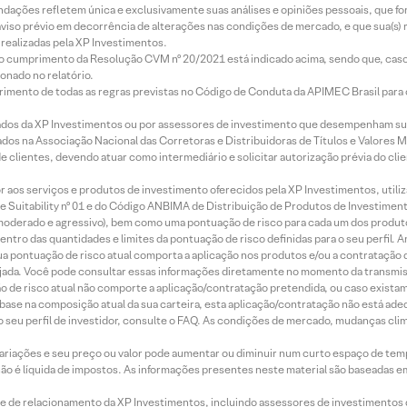
mendações refletem única e exclusivamente suas análises e opiniões pessoais, que 
aviso prévio em decorrência de alterações nas condições de mercado, e que sua(s)
realizadas pela XP Investimentos.
lo cumprimento da Resolução CVM nº 20/2021 está indicado acima, sendo que, caso 
onado no relatório.
imento de todas as regras previstas no Código de Conduta da APIMEC Brasil para o 
ados da XP Investimentos ou por assessores de investimento que desempenham sua
os na Associação Nacional das Corretoras e Distribuidoras de Títulos e Valores 
de clientes, devendo atuar como intermediário e solicitar autorização prévia do cl
idor aos serviços e produtos de investimento oferecidos pela XP Investimentos, uti
 Suitability nº 01 e do Código ANBIMA de Distribuição de Produtos de Investimen
r, moderado e agressivo), bem como uma pontuação de risco para cada um dos produ
ntro das quantidades e limites da pontuação de risco definidas para o seu perfil. A
 sua pontuação de risco atual comporta a aplicação nos produtos e/ou a contratação
jada. Você pode consultar essas informações diretamente no momento da transmissã
ação de risco atual não comporte a aplicação/contratação pretendida, ou caso exista
m base na composição atual da sua carteira, esta aplicação/contratação não está ad
 seu perfil de investidor, consulte o FAQ. As condições de mercado, mudanças cl
 variações e seu preço ou valor pode aumentar ou diminuir num curto espaço de t
 não é líquida de impostos. As informações presentes neste material são baseadas e
rede de relacionamento da XP Investimentos, incluindo assessores de investimentos