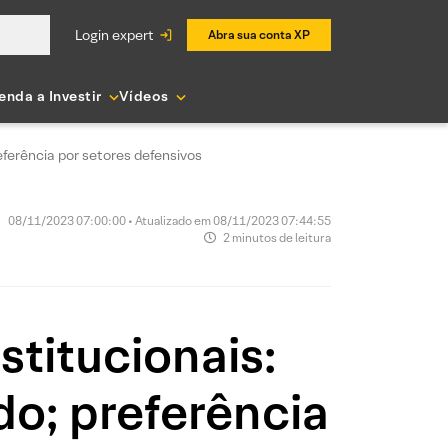
login expert
Abra sua conta XP
enda a Investir
Vídeos
eferência por setores defensivos
08/11/2023 07:00:00 • Atualizado em 08/11/2023 07:44:55
2 minutos de leitura
stitucionais:
do; preferência