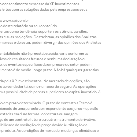
évio consentimento expresso da XP Investimentos.
isfeitos com as soluções dadas pela empresa aos seus
s: www.xpi.com.br.
ão deste relatório ou seu conteúdo.
eitos como tendência, suporte, resistência, candles,
s e suas projeções. Desta forma, as opiniões dos Analistas
presa e do setor, podem divergir das opiniões dos Analistas
entabilidade não é preestabelecida, varia conforme as
ivos de resultados futuros e nenhuma declaração ou
co, os eventos específicos da empresa e do setor podem
timento é de médio-longo prazo. Não há quaisquer garantias
icada pela XP Investimentos. No mercado de opções, são
mio ao vendedor tal como num acordo seguro. As operações
a possibilidade de perdas superiores ao capital investido. A
ão em prazo determinado. O prazo do contrato a Termo é
icionado de uma parcela correspondente aos juros – que são
prestadas em duas formas: cobertura ou margem.
o de um contrato futuro ou outro instrumento derivativo,
bilidade de oscilação de preço devido à utilização de
de produto. As condições de mercado, mudanças climáticas e