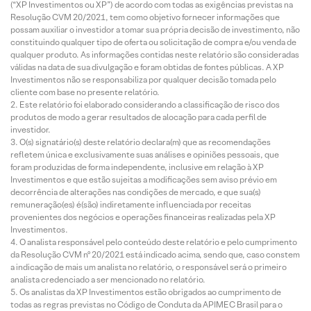
(“XP Investimentos ou XP”) de acordo com todas as exigências previstas na
Resolução CVM 20/2021, tem como objetivo fornecer informações que
possam auxiliar o investidor a tomar sua própria decisão de investimento, não
constituindo qualquer tipo de oferta ou solicitação de compra e/ou venda de
qualquer produto. As informações contidas neste relatório são consideradas
válidas na data de sua divulgação e foram obtidas de fontes públicas. A XP
Investimentos não se responsabiliza por qualquer decisão tomada pelo
cliente com base no presente relatório.
Este relatório foi elaborado considerando a classificação de risco dos
produtos de modo a gerar resultados de alocação para cada perfil de
investidor.
O(s) signatário(s) deste relatório declara(m) que as recomendações
refletem única e exclusivamente suas análises e opiniões pessoais, que
foram produzidas de forma independente, inclusive em relação à XP
Investimentos e que estão sujeitas a modificações sem aviso prévio em
decorrência de alterações nas condições de mercado, e que sua(s)
remuneração(es) é(são) indiretamente influenciada por receitas
provenientes dos negócios e operações financeiras realizadas pela XP
Investimentos.
O analista responsável pelo conteúdo deste relatório e pelo cumprimento
da Resolução CVM nº 20/2021 está indicado acima, sendo que, caso constem
a indicação de mais um analista no relatório, o responsável será o primeiro
analista credenciado a ser mencionado no relatório.
Os analistas da XP Investimentos estão obrigados ao cumprimento de
todas as regras previstas no Código de Conduta da APIMEC Brasil para o