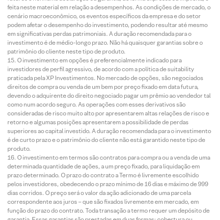
feita neste material em relação a desempenhos. As condições de mercado, o
cenário macroeconômico, os eventos específicos da empresa e do setor
podem afetar o desempenho do investimento, podendo resultar até mesmo
em significativas perdas patrimoniais. A duração recomendada para o
investimento é de médio-longo prazo. Não há quaisquer garantias sobre o
patrimônio do cliente neste tipo de produto.
O investimento em opções é preferencialmente indicado para
investidores de perfil agressivo, de acordo com a política de suitability
praticada pela XP Investimentos. No mercado de opções, são negociados
direitos de compra ou venda de um bem por preço fixado em data futura,
devendo o adquirente do direito negociado pagar um prêmio ao vendedor tal
como num acordo seguro. As operações com esses derivativos são
consideradas de risco muito alto por apresentarem altas relações de risco e
retorno e algumas posições apresentarem a possibilidade de perdas
superiores ao capital investido. A duração recomendada para o investimento
é de curto prazo e o patrimônio do cliente não está garantido neste tipo de
produto.
O investimento em termos são contratos para compra ou a venda de uma
determinada quantidade de ações, a um preço fixado, para liquidação em
prazo determinado. O prazo do contrato a Termo é livremente escolhido
pelos investidores, obedecendo o prazo mínimo de 16 dias e máximo de 999
dias corridos. O preço será o valor da ação adicionado de uma parcela
correspondente aos juros – que são fixados livremente em mercado, em
função do prazo do contrato. Toda transação a termo requer um depósito de
garantia. Essas garantias são prestadas em duas formas: cobertura ou