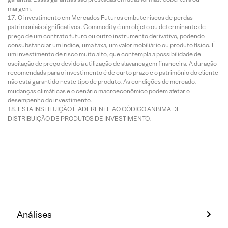
margem.
O investimento em Mercados Futuros embute riscos de perdas
patrimoniais significativos. Commodity é um objeto ou determinante de
preço de um contrato futuro ou outro instrumento derivativo, podendo
consubstanciar um índice, uma taxa, um valor mobiliário ou produto físico. É
um investimento de risco muito alto, que contempla a possibilidade de
oscilação de preço devido à utilização de alavancagem financeira. A duração
recomendada para o investimento é de curto prazo e o patrimônio do cliente
não está garantido neste tipo de produto. As condições de mercado,
mudanças climáticas e o cenário macroeconômico podem afetar o
desempenho do investimento.
ESTA INSTITUIÇÃO É ADERENTE AO CÓDIGO ANBIMA DE
DISTRIBUIÇÃO DE PRODUTOS DE INVESTIMENTO.
Análises