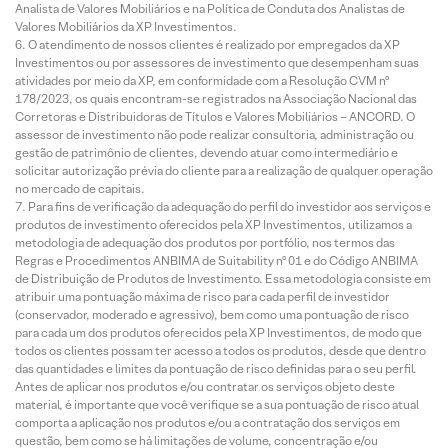
Analista de Valores Mobiliários e na Política de Conduta dos Analistas de
Valores Mobiliários da XP Investimentos.
O atendimento de nossos clientes é realizado por empregados da XP
Investimentos ou por assessores de investimento que desempenham suas
atividades por meio da XP, em conformidade com a Resolução CVM nº
178/2023, os quais encontram-se registrados na Associação Nacional das
Corretoras e Distribuidoras de Títulos e Valores Mobiliários – ANCORD. O
assessor de investimento não pode realizar consultoria, administração ou
gestão de patrimônio de clientes, devendo atuar como intermediário e
solicitar autorização prévia do cliente para a realização de qualquer operação
no mercado de capitais.
Para fins de verificação da adequação do perfil do investidor aos serviços e
produtos de investimento oferecidos pela XP Investimentos, utilizamos a
metodologia de adequação dos produtos por portfólio, nos termos das
Regras e Procedimentos ANBIMA de Suitability nº 01 e do Código ANBIMA
de Distribuição de Produtos de Investimento. Essa metodologia consiste em
atribuir uma pontuação máxima de risco para cada perfil de investidor
(conservador, moderado e agressivo), bem como uma pontuação de risco
para cada um dos produtos oferecidos pela XP Investimentos, de modo que
todos os clientes possam ter acesso a todos os produtos, desde que dentro
das quantidades e limites da pontuação de risco definidas para o seu perfil.
Antes de aplicar nos produtos e/ou contratar os serviços objeto deste
material, é importante que você verifique se a sua pontuação de risco atual
comporta a aplicação nos produtos e/ou a contratação dos serviços em
questão, bem como se há limitações de volume, concentração e/ou