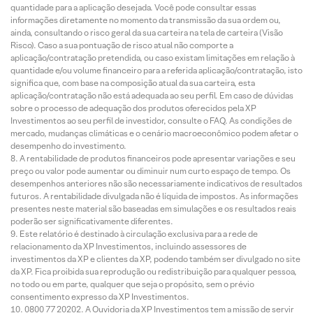
quantidade para a aplicação desejada. Você pode consultar essas
informações diretamente no momento da transmissão da sua ordem ou,
ainda, consultando o risco geral da sua carteira na tela de carteira (Visão
Risco). Caso a sua pontuação de risco atual não comporte a
aplicação/contratação pretendida, ou caso existam limitações em relação à
quantidade e/ou volume financeiro para a referida aplicação/contratação, isto
significa que, com base na composição atual da sua carteira, esta
aplicação/contratação não está adequada ao seu perfil. Em caso de dúvidas
sobre o processo de adequação dos produtos oferecidos pela XP
Investimentos ao seu perfil de investidor, consulte o FAQ. As condições de
mercado, mudanças climáticas e o cenário macroeconômico podem afetar o
desempenho do investimento.
A rentabilidade de produtos financeiros pode apresentar variações e seu
preço ou valor pode aumentar ou diminuir num curto espaço de tempo. Os
desempenhos anteriores não são necessariamente indicativos de resultados
futuros. A rentabilidade divulgada não é líquida de impostos. As informações
presentes neste material são baseadas em simulações e os resultados reais
poderão ser significativamente diferentes.
Este relatório é destinado à circulação exclusiva para a rede de
relacionamento da XP Investimentos, incluindo assessores de
investimentos da XP e clientes da XP, podendo também ser divulgado no site
da XP. Fica proibida sua reprodução ou redistribuição para qualquer pessoa,
no todo ou em parte, qualquer que seja o propósito, sem o prévio
consentimento expresso da XP Investimentos.
0800 77 20202. A Ouvidoria da XP Investimentos tem a missão de servir