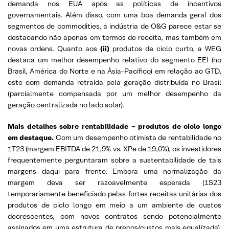
demanda nos EUA após as políticas de incentivos
governamentais. Além disso, com uma boa demanda geral dos
segmentos de commodities, a indústria de O&G parece estar se
destacando não apenas em termos de receita, mas também em
novas ordens. Quanto aos
(ii)
produtos de ciclo curto, a WEG
destaca um melhor desempenho relativo do segmento EEI (no
Brasil, América do Norte e na Ásia-Pacífico) em relação ao GTD,
este com demanda retraída pela geração distribuída no Brasil
(parcialmente compensada por um melhor desempenho da
geração centralizada no lado solar).
Mais detalhes sobre rentabilidade – produtos de ciclo longo
em destaque.
Com um desempenho otimista de rentabilidade no
1T23 (margem EBITDA de 21,9% vs. XPe de 19,0%), os investidores
frequentemente perguntaram sobre a sustentabilidade de tais
margens daqui para frente. Embora uma normalização da
margem deva ser razoavelmente esperada (1S23
temporariamente beneficiado pelas fortes receitas unitárias dos
produtos de ciclo longo em meio a um ambiente de custos
decrescentes, com novos contratos sendo potencialmente
assinados em uma estrutura de preços/custos mais equalizada),