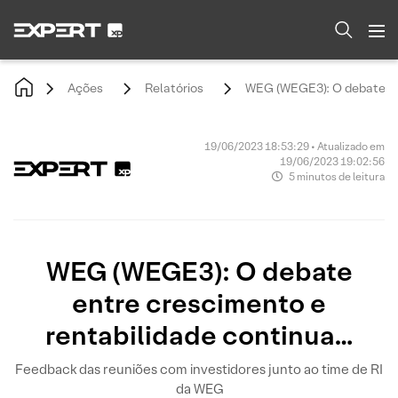
Ações
Relatórios
WEG (WEGE3): O debate ent
19/06/2023 18:53:29 • Atualizado em
19/06/2023 19:02:56
5 minutos de leitura
WEG (WEGE3): O debate
entre crescimento e
rentabilidade continua…
Feedback das reuniões com investidores junto ao time de RI
da WEG