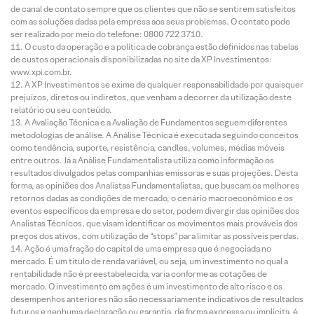
de canal de contato sempre que os clientes que não se sentirem satisfeitos
com as soluções dadas pela empresa aos seus problemas. O contato pode
ser realizado por meio do telefone: 0800 722 3710.
O custo da operação e a política de cobrança estão definidos nas tabelas
de custos operacionais disponibilizadas no site da XP Investimentos:
www.xpi.com.br.
A XP Investimentos se exime de qualquer responsabilidade por quaisquer
prejuízos, diretos ou indiretos, que venham a decorrer da utilização deste
relatório ou seu conteúdo.
A Avaliação Técnica e a Avaliação de Fundamentos seguem diferentes
metodologias de análise. A Análise Técnica é executada seguindo conceitos
como tendência, suporte, resistência, candles, volumes, médias móveis
entre outros. Já a Análise Fundamentalista utiliza como informação os
resultados divulgados pelas companhias emissoras e suas projeções. Desta
forma, as opiniões dos Analistas Fundamentalistas, que buscam os melhores
retornos dadas as condições de mercado, o cenário macroeconômico e os
eventos específicos da empresa e do setor, podem divergir das opiniões dos
Analistas Técnicos, que visam identificar os movimentos mais prováveis dos
preços dos ativos, com utilização de “stops” para limitar as possíveis perdas.
Ação é uma fração do capital de uma empresa que é negociada no
mercado. É um título de renda variável, ou seja, um investimento no qual a
rentabilidade não é preestabelecida, varia conforme as cotações de
mercado. O investimento em ações é um investimento de alto risco e os
desempenhos anteriores não são necessariamente indicativos de resultados
futuros e nenhuma declaração ou garantia, de forma expressa ou implícita, é