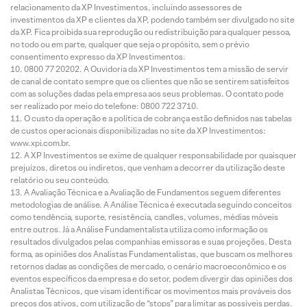
relacionamento da XP Investimentos, incluindo assessores de
investimentos da XP e clientes da XP, podendo também ser divulgado no site
da XP. Fica proibida sua reprodução ou redistribuição para qualquer pessoa,
no todo ou em parte, qualquer que seja o propósito, sem o prévio
consentimento expresso da XP Investimentos.
0800 77 20202. A Ouvidoria da XP Investimentos tem a missão de servir
de canal de contato sempre que os clientes que não se sentirem satisfeitos
com as soluções dadas pela empresa aos seus problemas. O contato pode
ser realizado por meio do telefone: 0800 722 3710.
O custo da operação e a política de cobrança estão definidos nas tabelas
de custos operacionais disponibilizadas no site da XP Investimentos:
www.xpi.com.br.
A XP Investimentos se exime de qualquer responsabilidade por quaisquer
prejuízos, diretos ou indiretos, que venham a decorrer da utilização deste
relatório ou seu conteúdo.
A Avaliação Técnica e a Avaliação de Fundamentos seguem diferentes
metodologias de análise. A Análise Técnica é executada seguindo conceitos
como tendência, suporte, resistência, candles, volumes, médias móveis
entre outros. Já a Análise Fundamentalista utiliza como informação os
resultados divulgados pelas companhias emissoras e suas projeções. Desta
forma, as opiniões dos Analistas Fundamentalistas, que buscam os melhores
retornos dadas as condições de mercado, o cenário macroeconômico e os
eventos específicos da empresa e do setor, podem divergir das opiniões dos
Analistas Técnicos, que visam identificar os movimentos mais prováveis dos
preços dos ativos, com utilização de “stops” para limitar as possíveis perdas.