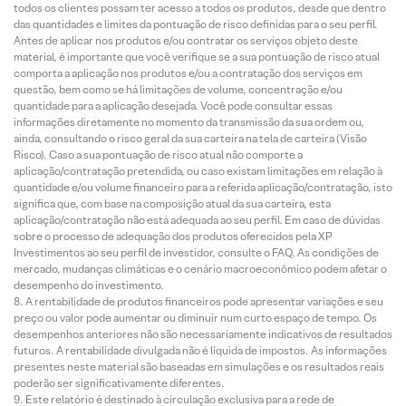
todos os clientes possam ter acesso a todos os produtos, desde que dentro
das quantidades e limites da pontuação de risco definidas para o seu perfil.
Antes de aplicar nos produtos e/ou contratar os serviços objeto deste
material, é importante que você verifique se a sua pontuação de risco atual
comporta a aplicação nos produtos e/ou a contratação dos serviços em
questão, bem como se há limitações de volume, concentração e/ou
quantidade para a aplicação desejada. Você pode consultar essas
informações diretamente no momento da transmissão da sua ordem ou,
ainda, consultando o risco geral da sua carteira na tela de carteira (Visão
Risco). Caso a sua pontuação de risco atual não comporte a
aplicação/contratação pretendida, ou caso existam limitações em relação à
quantidade e/ou volume financeiro para a referida aplicação/contratação, isto
significa que, com base na composição atual da sua carteira, esta
aplicação/contratação não está adequada ao seu perfil. Em caso de dúvidas
sobre o processo de adequação dos produtos oferecidos pela XP
Investimentos ao seu perfil de investidor, consulte o FAQ. As condições de
mercado, mudanças climáticas e o cenário macroeconômico podem afetar o
desempenho do investimento.
A rentabilidade de produtos financeiros pode apresentar variações e seu
preço ou valor pode aumentar ou diminuir num curto espaço de tempo. Os
desempenhos anteriores não são necessariamente indicativos de resultados
futuros. A rentabilidade divulgada não é líquida de impostos. As informações
presentes neste material são baseadas em simulações e os resultados reais
poderão ser significativamente diferentes.
Este relatório é destinado à circulação exclusiva para a rede de