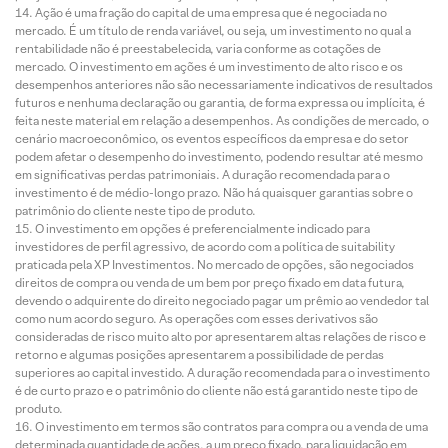
Ação é uma fração do capital de uma empresa que é negociada no
mercado. É um título de renda variável, ou seja, um investimento no qual a
rentabilidade não é preestabelecida, varia conforme as cotações de
mercado. O investimento em ações é um investimento de alto risco e os
desempenhos anteriores não são necessariamente indicativos de resultados
futuros e nenhuma declaração ou garantia, de forma expressa ou implícita, é
feita neste material em relação a desempenhos. As condições de mercado, o
cenário macroeconômico, os eventos específicos da empresa e do setor
podem afetar o desempenho do investimento, podendo resultar até mesmo
em significativas perdas patrimoniais. A duração recomendada para o
investimento é de médio-longo prazo. Não há quaisquer garantias sobre o
patrimônio do cliente neste tipo de produto.
O investimento em opções é preferencialmente indicado para
investidores de perfil agressivo, de acordo com a política de suitability
praticada pela XP Investimentos. No mercado de opções, são negociados
direitos de compra ou venda de um bem por preço fixado em data futura,
devendo o adquirente do direito negociado pagar um prêmio ao vendedor tal
como num acordo seguro. As operações com esses derivativos são
consideradas de risco muito alto por apresentarem altas relações de risco e
retorno e algumas posições apresentarem a possibilidade de perdas
superiores ao capital investido. A duração recomendada para o investimento
é de curto prazo e o patrimônio do cliente não está garantido neste tipo de
produto.
O investimento em termos são contratos para compra ou a venda de uma
determinada quantidade de ações, a um preço fixado, para liquidação em