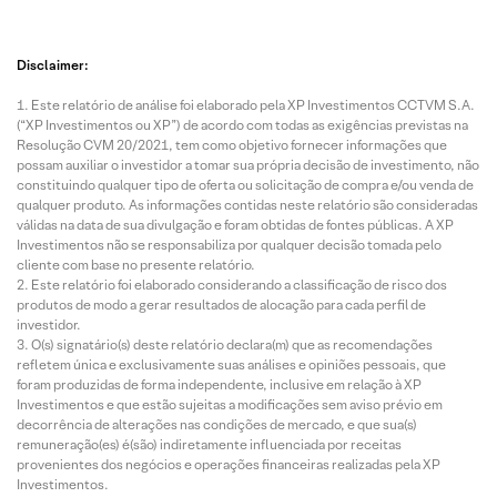
Disclaimer:
Este relatório de análise foi elaborado pela XP Investimentos CCTVM S.A.
(“XP Investimentos ou XP”) de acordo com todas as exigências previstas na
Resolução CVM 20/2021, tem como objetivo fornecer informações que
possam auxiliar o investidor a tomar sua própria decisão de investimento, não
constituindo qualquer tipo de oferta ou solicitação de compra e/ou venda de
qualquer produto. As informações contidas neste relatório são consideradas
válidas na data de sua divulgação e foram obtidas de fontes públicas. A XP
Investimentos não se responsabiliza por qualquer decisão tomada pelo
cliente com base no presente relatório.
Este relatório foi elaborado considerando a classificação de risco dos
produtos de modo a gerar resultados de alocação para cada perfil de
investidor.
O(s) signatário(s) deste relatório declara(m) que as recomendações
refletem única e exclusivamente suas análises e opiniões pessoais, que
foram produzidas de forma independente, inclusive em relação à XP
Investimentos e que estão sujeitas a modificações sem aviso prévio em
decorrência de alterações nas condições de mercado, e que sua(s)
remuneração(es) é(são) indiretamente influenciada por receitas
provenientes dos negócios e operações financeiras realizadas pela XP
Investimentos.