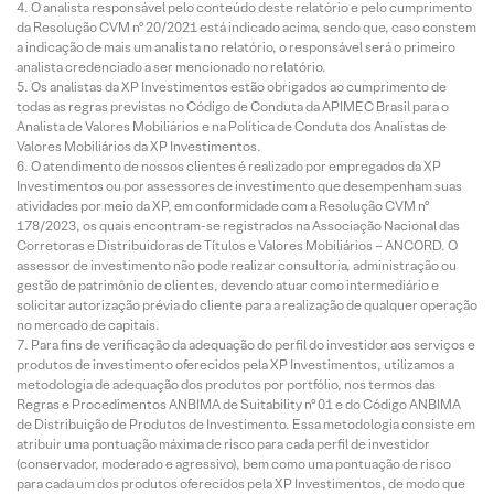
O analista responsável pelo conteúdo deste relatório e pelo cumprimento
da Resolução CVM nº 20/2021 está indicado acima, sendo que, caso constem
a indicação de mais um analista no relatório, o responsável será o primeiro
analista credenciado a ser mencionado no relatório.
Os analistas da XP Investimentos estão obrigados ao cumprimento de
todas as regras previstas no Código de Conduta da APIMEC Brasil para o
Analista de Valores Mobiliários e na Política de Conduta dos Analistas de
Valores Mobiliários da XP Investimentos.
O atendimento de nossos clientes é realizado por empregados da XP
Investimentos ou por assessores de investimento que desempenham suas
atividades por meio da XP, em conformidade com a Resolução CVM nº
178/2023, os quais encontram-se registrados na Associação Nacional das
Corretoras e Distribuidoras de Títulos e Valores Mobiliários – ANCORD. O
assessor de investimento não pode realizar consultoria, administração ou
gestão de patrimônio de clientes, devendo atuar como intermediário e
solicitar autorização prévia do cliente para a realização de qualquer operação
no mercado de capitais.
Para fins de verificação da adequação do perfil do investidor aos serviços e
produtos de investimento oferecidos pela XP Investimentos, utilizamos a
metodologia de adequação dos produtos por portfólio, nos termos das
Regras e Procedimentos ANBIMA de Suitability nº 01 e do Código ANBIMA
de Distribuição de Produtos de Investimento. Essa metodologia consiste em
atribuir uma pontuação máxima de risco para cada perfil de investidor
(conservador, moderado e agressivo), bem como uma pontuação de risco
para cada um dos produtos oferecidos pela XP Investimentos, de modo que