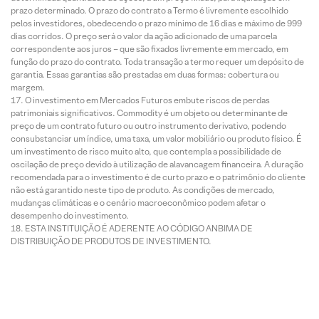
prazo determinado. O prazo do contrato a Termo é livremente escolhido
pelos investidores, obedecendo o prazo mínimo de 16 dias e máximo de 999
dias corridos. O preço será o valor da ação adicionado de uma parcela
correspondente aos juros – que são fixados livremente em mercado, em
função do prazo do contrato. Toda transação a termo requer um depósito de
garantia. Essas garantias são prestadas em duas formas: cobertura ou
margem.
O investimento em Mercados Futuros embute riscos de perdas
patrimoniais significativos. Commodity é um objeto ou determinante de
preço de um contrato futuro ou outro instrumento derivativo, podendo
consubstanciar um índice, uma taxa, um valor mobiliário ou produto físico. É
um investimento de risco muito alto, que contempla a possibilidade de
oscilação de preço devido à utilização de alavancagem financeira. A duração
recomendada para o investimento é de curto prazo e o patrimônio do cliente
não está garantido neste tipo de produto. As condições de mercado,
mudanças climáticas e o cenário macroeconômico podem afetar o
desempenho do investimento.
ESTA INSTITUIÇÃO É ADERENTE AO CÓDIGO ANBIMA DE
DISTRIBUIÇÃO DE PRODUTOS DE INVESTIMENTO.