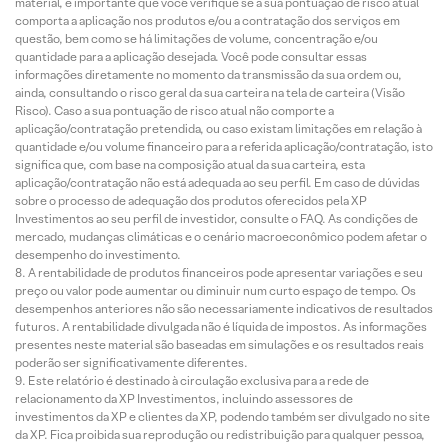
material, é importante que você verifique se a sua pontuação de risco atual
comporta a aplicação nos produtos e/ou a contratação dos serviços em
questão, bem como se há limitações de volume, concentração e/ou
quantidade para a aplicação desejada. Você pode consultar essas
informações diretamente no momento da transmissão da sua ordem ou,
ainda, consultando o risco geral da sua carteira na tela de carteira (Visão
Risco). Caso a sua pontuação de risco atual não comporte a
aplicação/contratação pretendida, ou caso existam limitações em relação à
quantidade e/ou volume financeiro para a referida aplicação/contratação, isto
significa que, com base na composição atual da sua carteira, esta
aplicação/contratação não está adequada ao seu perfil. Em caso de dúvidas
sobre o processo de adequação dos produtos oferecidos pela XP
Investimentos ao seu perfil de investidor, consulte o FAQ. As condições de
mercado, mudanças climáticas e o cenário macroeconômico podem afetar o
desempenho do investimento.
A rentabilidade de produtos financeiros pode apresentar variações e seu
preço ou valor pode aumentar ou diminuir num curto espaço de tempo. Os
desempenhos anteriores não são necessariamente indicativos de resultados
futuros. A rentabilidade divulgada não é líquida de impostos. As informações
presentes neste material são baseadas em simulações e os resultados reais
poderão ser significativamente diferentes.
Este relatório é destinado à circulação exclusiva para a rede de
relacionamento da XP Investimentos, incluindo assessores de
investimentos da XP e clientes da XP, podendo também ser divulgado no site
da XP. Fica proibida sua reprodução ou redistribuição para qualquer pessoa,