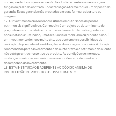
correspondente aos juros – que são fixados livremente em mercado, em
função do prazo do contrato. Toda transação a termo requer um depósito de
garantia. Essas garantias são prestadas em duas formas: cobertura ou
margem.
O investimento em Mercados Futuros embute riscos de perdas
patrimoniais significativos. Commodity é um objeto ou determinante de
preço de um contrato futuro ou outro instrumento derivativo, podendo
consubstanciar um índice, uma taxa, um valor mobiliário ou produto físico. É
um investimento de risco muito alto, que contempla a possibilidade de
oscilação de preço devido à utilização de alavancagem financeira. A duração
recomendada para o investimento é de curto prazo e o patrimônio do cliente
não está garantido neste tipo de produto. As condições de mercado,
mudanças climáticas e o cenário macroeconômico podem afetar o
desempenho do investimento.
ESTA INSTITUIÇÃO É ADERENTE AO CÓDIGO ANBIMA DE
DISTRIBUIÇÃO DE PRODUTOS DE INVESTIMENTO.