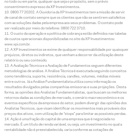
no todo ou em parte, qualquer que seja o propósito, sem o prévio
consentimento expresso da XP Investimentos.
0800 77 20202. A Ouvidoria da XP Investimentos tem a missão de servir
de canal de contato sempre que os clientes que não se sentirem satisfeitos
com as soluções dadas pela empresa aos seus problemas. O contato pode
ser realizado por meio do telefone: 0800 722 3710.
O custo da operação e a política de cobrança estão definidos nas tabelas
de custos operacionais disponibilizadas no site da XP Investimentos:
www.xpi.com.br.
A XP Investimentos se exime de qualquer responsabilidade por quaisquer
prejuízos, diretos ou indiretos, que venham a decorrer da utilização deste
relatório ou seu conteúdo.
A Avaliação Técnica e a Avaliação de Fundamentos seguem diferentes
metodologias de análise. A Análise Técnica é executada seguindo conceitos
como tendência, suporte, resistência, candles, volumes, médias móveis
entre outros. Já a Análise Fundamentalista utiliza como informação os
resultados divulgados pelas companhias emissoras e suas projeções. Desta
forma, as opiniões dos Analistas Fundamentalistas, que buscam os melhores
retornos dadas as condições de mercado, o cenário macroeconômico e os
eventos específicos da empresa e do setor, podem divergir das opiniões dos
Analistas Técnicos, que visam identificar os movimentos mais prováveis dos
preços dos ativos, com utilização de “stops” para limitar as possíveis perdas.
Ação é uma fração do capital de uma empresa que é negociada no
mercado. É um título de renda variável, ou seja, um investimento no qual a
rentabilidade não é preestabelecida, varia conforme as cotações de