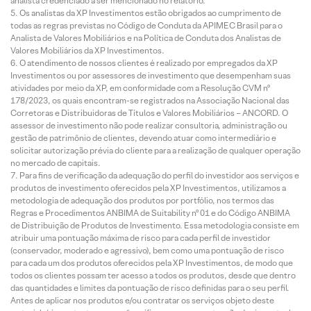
analista credenciado a ser mencionado no relatório.
Os analistas da XP Investimentos estão obrigados ao cumprimento de
todas as regras previstas no Código de Conduta da APIMEC Brasil para o
Analista de Valores Mobiliários e na Política de Conduta dos Analistas de
Valores Mobiliários da XP Investimentos.
O atendimento de nossos clientes é realizado por empregados da XP
Investimentos ou por assessores de investimento que desempenham suas
atividades por meio da XP, em conformidade com a Resolução CVM nº
178/2023, os quais encontram-se registrados na Associação Nacional das
Corretoras e Distribuidoras de Títulos e Valores Mobiliários – ANCORD. O
assessor de investimento não pode realizar consultoria, administração ou
gestão de patrimônio de clientes, devendo atuar como intermediário e
solicitar autorização prévia do cliente para a realização de qualquer operação
no mercado de capitais.
Para fins de verificação da adequação do perfil do investidor aos serviços e
produtos de investimento oferecidos pela XP Investimentos, utilizamos a
metodologia de adequação dos produtos por portfólio, nos termos das
Regras e Procedimentos ANBIMA de Suitability nº 01 e do Código ANBIMA
de Distribuição de Produtos de Investimento. Essa metodologia consiste em
atribuir uma pontuação máxima de risco para cada perfil de investidor
(conservador, moderado e agressivo), bem como uma pontuação de risco
para cada um dos produtos oferecidos pela XP Investimentos, de modo que
todos os clientes possam ter acesso a todos os produtos, desde que dentro
das quantidades e limites da pontuação de risco definidas para o seu perfil.
Antes de aplicar nos produtos e/ou contratar os serviços objeto deste