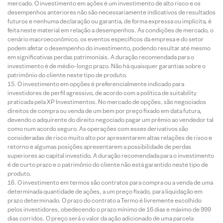
mercado. O investimento em ações é um investimento de alto risco e os
desempenhos anteriores não são necessariamente indicativos de resultados
futuros e nenhuma declaração ou garantia, de forma expressa ou implícita, é
feita neste material em relação a desempenhos. As condições de mercado, o
cenário macroeconômico, os eventos específicos da empresa e do setor
podem afetar o desempenho do investimento, podendo resultar até mesmo
em significativas perdas patrimoniais. A duração recomendada para o
investimento é de médio-longo prazo. Não há quaisquer garantias sobre o
patrimônio do cliente neste tipo de produto.
O investimento em opções é preferencialmente indicado para
investidores de perfil agressivo, de acordo com a política de suitability
praticada pela XP Investimentos. No mercado de opções, são negociados
direitos de compra ou venda de um bem por preço fixado em data futura,
devendo o adquirente do direito negociado pagar um prêmio ao vendedor tal
como num acordo seguro. As operações com esses derivativos são
consideradas de risco muito alto por apresentarem altas relações de risco e
retorno e algumas posições apresentarem a possibilidade de perdas
superiores ao capital investido. A duração recomendada para o investimento
é de curto prazo e o patrimônio do cliente não está garantido neste tipo de
produto.
O investimento em termos são contratos para compra ou a venda de uma
determinada quantidade de ações, a um preço fixado, para liquidação em
prazo determinado. O prazo do contrato a Termo é livremente escolhido
pelos investidores, obedecendo o prazo mínimo de 16 dias e máximo de 999
dias corridos. O preço será o valor da ação adicionado de uma parcela