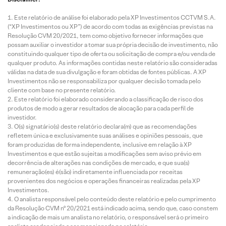
Este relatório de análise foi elaborado pela XP Investimentos CCTVM S.A.
(“XP Investimentos ou XP”) de acordo com todas as exigências previstas na
Resolução CVM 20/2021, tem como objetivo fornecer informações que
possam auxiliar o investidor a tomar sua própria decisão de investimento, não
constituindo qualquer tipo de oferta ou solicitação de compra e/ou venda de
qualquer produto. As informações contidas neste relatório são consideradas
válidas na data de sua divulgação e foram obtidas de fontes públicas. A XP
Investimentos não se responsabiliza por qualquer decisão tomada pelo
cliente com base no presente relatório.
Este relatório foi elaborado considerando a classificação de risco dos
produtos de modo a gerar resultados de alocação para cada perfil de
investidor.
O(s) signatário(s) deste relatório declara(m) que as recomendações
refletem única e exclusivamente suas análises e opiniões pessoais, que
foram produzidas de forma independente, inclusive em relação à XP
Investimentos e que estão sujeitas a modificações sem aviso prévio em
decorrência de alterações nas condições de mercado, e que sua(s)
remuneração(es) é(são) indiretamente influenciada por receitas
provenientes dos negócios e operações financeiras realizadas pela XP
Investimentos.
O analista responsável pelo conteúdo deste relatório e pelo cumprimento
da Resolução CVM nº 20/2021 está indicado acima, sendo que, caso constem
a indicação de mais um analista no relatório, o responsável será o primeiro