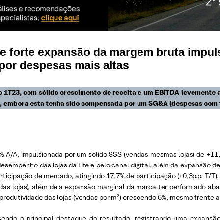
 e forte expansão da margem bruta impul
or despesas mais altas
o 1T23
, com sólido crescimento de receita e um EBITDA levemente 
, embora esta tenha sido compensada por um SG&A (despesas com ve
6% A/A, impulsionada por um sólido SSS (vendas mesmas lojas) de +1
esempenho das lojas da Life e pelo canal digital, além da expansão de 
ticipação de mercado, atingindo 17,7% de participação (+0,3p.p. T/T
das lojas), além de a expansão marginal da marca ter performado aba
rodutividade das lojas (vendas por m²) crescendo 6%, mesmo frente
ndo o principal destaque do resultado, registrando uma expansão 