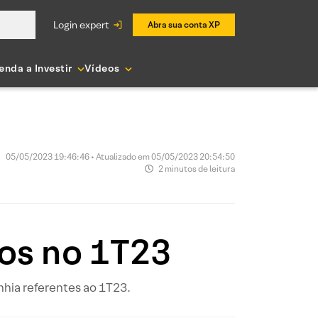
login expert
Abra sua conta XP
enda a Investir
Vídeos
05/05/2023 19:46:46 • Atualizado em 05/05/2023 20:54:50
2 minutos de leitura
dos no 1T23
nhia referentes ao 1T23.