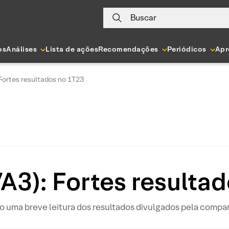
Buscar
os
Análises
Lista de ações
Recomendações
Periódicos
Apr
 Fortes resultados no 1T23
VA3): Fortes resulta
o uma breve leitura dos resultados divulgados pela compa