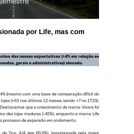
sionada por Life, mas com
acima das nossas expectativas (+4% em relação ao
ndas, gerais e administrativas) elevado.
1,4% (mesmo com uma base de comparação difícil do
lojas (+53 nos últimos 12 meses, sendo +7 no 1T23).
). Destacamos que o crescimento da marca Vivara foi
ixo das lojas maduras (-45%), enquanto a marca Life
 ao processo de expansão em andamento.
de 2p.p. A/A (em 69,6%), impulsionada pela maior