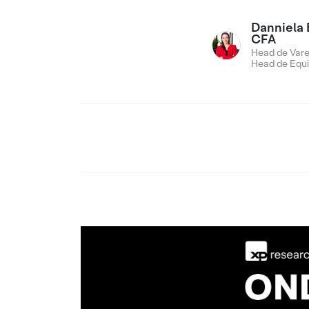
Danniela 
CFA
Head de Vare
Head de Equi