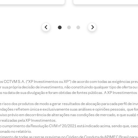
entos CCTVM S.A. (“XP Investimentos ou XP”) de acordo com todas as exigências p
r sua própria decisão de investimento, não constituindo qualquer tipo de oferta ou
s na data de sua divulgação e foram obtidas de fontes públicas. A XP Investimentos
e risco dos produtos de modo a gerar resultados de alocação para cada perfil de inv
mendações refletem única e exclusivamente suas análises e opiniões pessoais, que 
aviso prévio em decorrência de alterações nas condições de mercado, e que sua(s)
realizadas pela XP Investimentos.
lo cumprimento da Resolução CVM nº 20/2021 está indicado acima, sendo que, caso 
onado no relatório.
imento de todas as regras previstas no Código de Conduta da APIMEC Brasil para o 