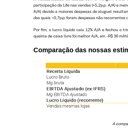
participação da Life nas vendas (+5,2p.p. A/A) e 
A/A) devido a maiores despesas de aluguel resulta
das quais ~0,7p.p. foram despesas não recorrente
Por fim, o lucro líquido caiu 12% A/A e fechou o t
queima de caixa livre foi melhor A/A, em -R$ 36 milh
Comparação das nossas estima
A compan