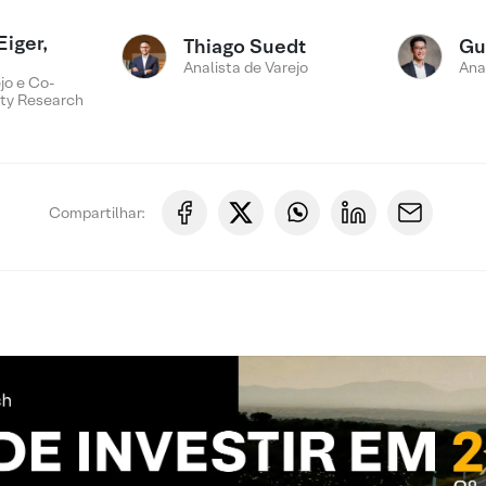
Eiger,
Thiago Suedt
Gu
Analista de Varejo
Ana
jo e Co-
ty Research
Compartilhar: