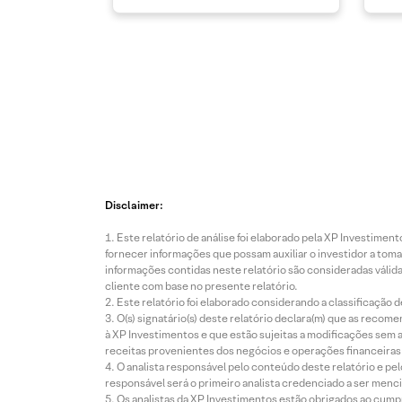
Disclaimer:
Este relatório de análise foi elaborado pela XP Investim
fornecer informações que possam auxiliar o investidor a toma
informações contidas neste relatório são consideradas válida
cliente com base no presente relatório.
Este relatório foi elaborado considerando a classificação d
O(s) signatário(s) deste relatório declara(m) que as reco
à XP Investimentos e que estão sujeitas a modificações sem 
receitas provenientes dos negócios e operações financeiras 
O analista responsável pelo conteúdo deste relatório e pe
responsável será o primeiro analista credenciado a ser menci
Os analistas da XP Investimentos estão obrigados ao cumpr