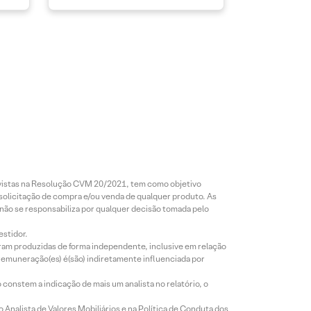
revistas na Resolução CVM 20/2021, tem como objetivo
 solicitação de compra e/ou venda de qualquer produto. As
 não se responsabiliza por qualquer decisão tomada pelo
estidor.
foram produzidas de forma independente, inclusive em relação
 remuneração(es) é(são) indiretamente influenciada por
constem a indicação de mais um analista no relatório, o
Analista de Valores Mobiliários e na Política de Conduta dos