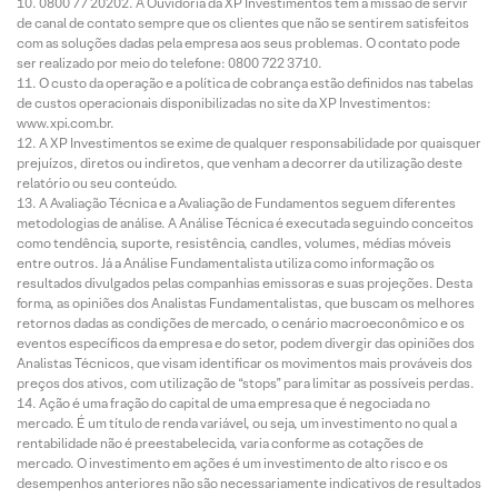
0800 77 20202. A Ouvidoria da XP Investimentos tem a missão de servir
de canal de contato sempre que os clientes que não se sentirem satisfeitos
com as soluções dadas pela empresa aos seus problemas. O contato pode
ser realizado por meio do telefone: 0800 722 3710.
O custo da operação e a política de cobrança estão definidos nas tabelas
de custos operacionais disponibilizadas no site da XP Investimentos:
www.xpi.com.br.
A XP Investimentos se exime de qualquer responsabilidade por quaisquer
prejuízos, diretos ou indiretos, que venham a decorrer da utilização deste
relatório ou seu conteúdo.
A Avaliação Técnica e a Avaliação de Fundamentos seguem diferentes
metodologias de análise. A Análise Técnica é executada seguindo conceitos
como tendência, suporte, resistência, candles, volumes, médias móveis
entre outros. Já a Análise Fundamentalista utiliza como informação os
resultados divulgados pelas companhias emissoras e suas projeções. Desta
forma, as opiniões dos Analistas Fundamentalistas, que buscam os melhores
retornos dadas as condições de mercado, o cenário macroeconômico e os
eventos específicos da empresa e do setor, podem divergir das opiniões dos
Analistas Técnicos, que visam identificar os movimentos mais prováveis dos
preços dos ativos, com utilização de “stops” para limitar as possíveis perdas.
Ação é uma fração do capital de uma empresa que é negociada no
mercado. É um título de renda variável, ou seja, um investimento no qual a
rentabilidade não é preestabelecida, varia conforme as cotações de
mercado. O investimento em ações é um investimento de alto risco e os
desempenhos anteriores não são necessariamente indicativos de resultados