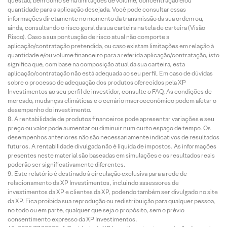
questão, bem como se há limitações de volume, concentração e/ou
quantidade para a aplicação desejada. Você pode consultar essas
informações diretamente no momento da transmissão da sua ordem ou,
ainda, consultando o risco geral da sua carteira na tela de carteira (Visão
Risco). Caso a sua pontuação de risco atual não comporte a
aplicação/contratação pretendida, ou caso existam limitações em relação à
quantidade e/ou volume financeiro para a referida aplicação/contratação, isto
significa que, com base na composição atual da sua carteira, esta
aplicação/contratação não está adequada ao seu perfil. Em caso de dúvidas
sobre o processo de adequação dos produtos oferecidos pela XP
Investimentos ao seu perfil de investidor, consulte o FAQ. As condições de
mercado, mudanças climáticas e o cenário macroeconômico podem afetar o
desempenho do investimento.
A rentabilidade de produtos financeiros pode apresentar variações e seu
preço ou valor pode aumentar ou diminuir num curto espaço de tempo. Os
desempenhos anteriores não são necessariamente indicativos de resultados
futuros. A rentabilidade divulgada não é líquida de impostos. As informações
presentes neste material são baseadas em simulações e os resultados reais
poderão ser significativamente diferentes.
Este relatório é destinado à circulação exclusiva para a rede de
relacionamento da XP Investimentos, incluindo assessores de
investimentos da XP e clientes da XP, podendo também ser divulgado no site
da XP. Fica proibida sua reprodução ou redistribuição para qualquer pessoa,
no todo ou em parte, qualquer que seja o propósito, sem o prévio
consentimento expresso da XP Investimentos.