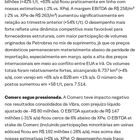
bilhões (+42% t/t, +63% a/a) ficou praticamente em linha com
nossas estimativas (-2% vs. XPe). A margem EBITDA de R$ 258/m³
(-2% vs. XPe de R$ 263/m³) aumentou significativamente em
relação ao trimestre anterior (+54% t/t). O desempenho mais
forte reflete uma dinâmica competitiva mais favorável para
fornecedores estruturais, com maior participação de volumes
originados da Petrobras no mix de suprimento, já que os preços
domésticos permaneceram materialmente abaixo da paridade de
importação, especialmente em março, após a alta dos preços
internacionais em meio ao conflito entre EUA e Irã. Os volumes
totais foram relativamente fortes, alcançando 8.737 km³ (+4%
a/a), com varejo em +6% a/a e B2B em +1% a/a. O número de
postos aumentou em +58 t/t, para 7.514.
Comerc segue pressionada.
A Comerc teve impacto negativo
nos resultados consolidados da Vibra, com prejuízo líquido
ajustado de -R$ 80 milhões. O EBITDA ajustado de R$ 147
milhões (-31% a/a) ficou cerca de 6% abaixo da XPe. O EBITDA at
stake da Comerc (incluindo participações minoritárias em usinas
eólicas) ficou em R$ 192 milhões (-28% a/a), mas acima das
nossas estimativas (+6% vs. XPe). O desempenho mais fraco