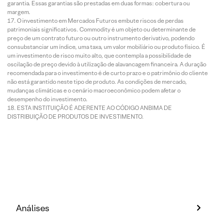
garantia. Essas garantias são prestadas em duas formas: cobertura ou
margem.
O investimento em Mercados Futuros embute riscos de perdas
patrimoniais significativos. Commodity é um objeto ou determinante de
preço de um contrato futuro ou outro instrumento derivativo, podendo
consubstanciar um índice, uma taxa, um valor mobiliário ou produto físico. É
um investimento de risco muito alto, que contempla a possibilidade de
oscilação de preço devido à utilização de alavancagem financeira. A duração
recomendada para o investimento é de curto prazo e o patrimônio do cliente
não está garantido neste tipo de produto. As condições de mercado,
mudanças climáticas e o cenário macroeconômico podem afetar o
desempenho do investimento.
ESTA INSTITUIÇÃO É ADERENTE AO CÓDIGO ANBIMA DE
DISTRIBUIÇÃO DE PRODUTOS DE INVESTIMENTO.
Análises