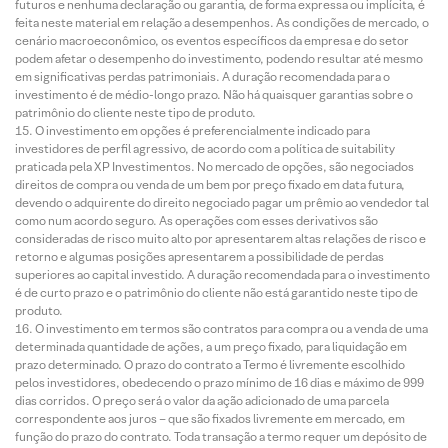
futuros e nenhuma declaração ou garantia, de forma expressa ou implícita, é
feita neste material em relação a desempenhos. As condições de mercado, o
cenário macroeconômico, os eventos específicos da empresa e do setor
podem afetar o desempenho do investimento, podendo resultar até mesmo
em significativas perdas patrimoniais. A duração recomendada para o
investimento é de médio-longo prazo. Não há quaisquer garantias sobre o
patrimônio do cliente neste tipo de produto.
O investimento em opções é preferencialmente indicado para
investidores de perfil agressivo, de acordo com a política de suitability
praticada pela XP Investimentos. No mercado de opções, são negociados
direitos de compra ou venda de um bem por preço fixado em data futura,
devendo o adquirente do direito negociado pagar um prêmio ao vendedor tal
como num acordo seguro. As operações com esses derivativos são
consideradas de risco muito alto por apresentarem altas relações de risco e
retorno e algumas posições apresentarem a possibilidade de perdas
superiores ao capital investido. A duração recomendada para o investimento
é de curto prazo e o patrimônio do cliente não está garantido neste tipo de
produto.
O investimento em termos são contratos para compra ou a venda de uma
determinada quantidade de ações, a um preço fixado, para liquidação em
prazo determinado. O prazo do contrato a Termo é livremente escolhido
pelos investidores, obedecendo o prazo mínimo de 16 dias e máximo de 999
dias corridos. O preço será o valor da ação adicionado de uma parcela
correspondente aos juros – que são fixados livremente em mercado, em
função do prazo do contrato. Toda transação a termo requer um depósito de