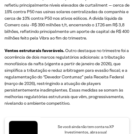
refletiu principalmente níveis elevados de curtailment — cerca de
19% contra P50 nas usinas solares centralizadas da companhia e
cerca de 10% contra P50 nos ativos eólicos. A dívida líquida da
Comerc caiu -R$ 390 milhões t/t, encerrando o 1T26 em R$ 3,8
bilhões, refletindo principalmente um aporte de capital de R$ 400
milhões feito pela Vibra ao fim do trimestre.
Ventos estruturais favoráveis.
Outro destaque no trimestre foi a
ocorrência de dois marcos regulatórios adicionais: a tributação
monofásica da nafta (vigente a partir de janeiro de 2026), que
simplifica a tributação e reduz arbitragem para evasão fiscal; e a
regulamentação do “Devedor Contumaz” pela Receita Federal
(março de 2026), restringindo a atuação de players
persistentemente inadimplentes. Essas medidas se somam às
melhorias regulatórias estruturais que vêm, progressivamente,
nivelando o ambiente competitivo.
Se você ainda não tem conta na XP
Investimentos, abra a sua!