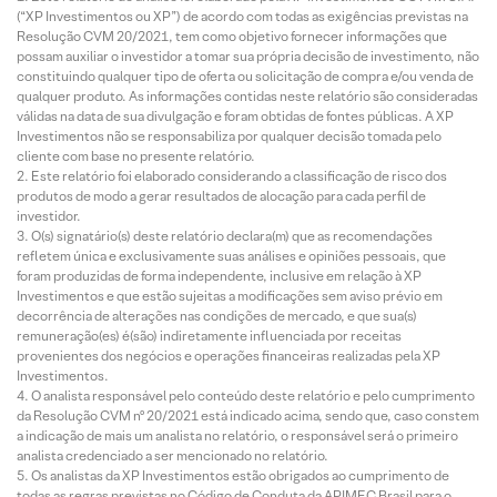
(“XP Investimentos ou XP”) de acordo com todas as exigências previstas na
Resolução CVM 20/2021, tem como objetivo fornecer informações que
possam auxiliar o investidor a tomar sua própria decisão de investimento, não
constituindo qualquer tipo de oferta ou solicitação de compra e/ou venda de
qualquer produto. As informações contidas neste relatório são consideradas
válidas na data de sua divulgação e foram obtidas de fontes públicas. A XP
Investimentos não se responsabiliza por qualquer decisão tomada pelo
cliente com base no presente relatório.
Este relatório foi elaborado considerando a classificação de risco dos
produtos de modo a gerar resultados de alocação para cada perfil de
investidor.
O(s) signatário(s) deste relatório declara(m) que as recomendações
refletem única e exclusivamente suas análises e opiniões pessoais, que
foram produzidas de forma independente, inclusive em relação à XP
Investimentos e que estão sujeitas a modificações sem aviso prévio em
decorrência de alterações nas condições de mercado, e que sua(s)
remuneração(es) é(são) indiretamente influenciada por receitas
provenientes dos negócios e operações financeiras realizadas pela XP
Investimentos.
O analista responsável pelo conteúdo deste relatório e pelo cumprimento
da Resolução CVM nº 20/2021 está indicado acima, sendo que, caso constem
a indicação de mais um analista no relatório, o responsável será o primeiro
analista credenciado a ser mencionado no relatório.
Os analistas da XP Investimentos estão obrigados ao cumprimento de
todas as regras previstas no Código de Conduta da APIMEC Brasil para o