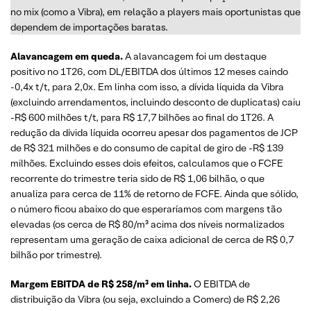
no mix (como a Vibra), em relação a players mais oportunistas que
dependem de importações baratas.
Alavancagem em queda.
A alavancagem foi um destaque
positivo no 1T26, com DL/EBITDA dos últimos 12 meses caindo
-0,4x t/t, para 2,0x. Em linha com isso, a dívida líquida da Vibra
(excluindo arrendamentos, incluindo desconto de duplicatas) caiu
-R$ 600 milhões t/t, para R$ 17,7 bilhões ao final do 1T26. A
redução da dívida líquida ocorreu apesar dos pagamentos de JCP
de R$ 321 milhões e do consumo de capital de giro de -R$ 139
milhões. Excluindo esses dois efeitos, calculamos que o FCFE
recorrente do trimestre teria sido de R$ 1,06 bilhão, o que
anualiza para cerca de 11% de retorno de FCFE. Ainda que sólido,
o número ficou abaixo do que esperaríamos com margens tão
elevadas (os cerca de R$ 80/m³ acima dos níveis normalizados
representam uma geração de caixa adicional de cerca de R$ 0,7
bilhão por trimestre).
Margem EBITDA de R$ 258/m³ em linha.
O EBITDA de
distribuição da Vibra (ou seja, excluindo a Comerc) de R$ 2,26