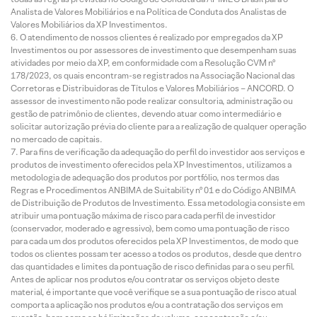
Analista de Valores Mobiliários e na Política de Conduta dos Analistas de
Valores Mobiliários da XP Investimentos.
O atendimento de nossos clientes é realizado por empregados da XP
Investimentos ou por assessores de investimento que desempenham suas
atividades por meio da XP, em conformidade com a Resolução CVM nº
178/2023, os quais encontram-se registrados na Associação Nacional das
Corretoras e Distribuidoras de Títulos e Valores Mobiliários – ANCORD. O
assessor de investimento não pode realizar consultoria, administração ou
gestão de patrimônio de clientes, devendo atuar como intermediário e
solicitar autorização prévia do cliente para a realização de qualquer operação
no mercado de capitais.
Para fins de verificação da adequação do perfil do investidor aos serviços e
produtos de investimento oferecidos pela XP Investimentos, utilizamos a
metodologia de adequação dos produtos por portfólio, nos termos das
Regras e Procedimentos ANBIMA de Suitability nº 01 e do Código ANBIMA
de Distribuição de Produtos de Investimento. Essa metodologia consiste em
atribuir uma pontuação máxima de risco para cada perfil de investidor
(conservador, moderado e agressivo), bem como uma pontuação de risco
para cada um dos produtos oferecidos pela XP Investimentos, de modo que
todos os clientes possam ter acesso a todos os produtos, desde que dentro
das quantidades e limites da pontuação de risco definidas para o seu perfil.
Antes de aplicar nos produtos e/ou contratar os serviços objeto deste
material, é importante que você verifique se a sua pontuação de risco atual
comporta a aplicação nos produtos e/ou a contratação dos serviços em