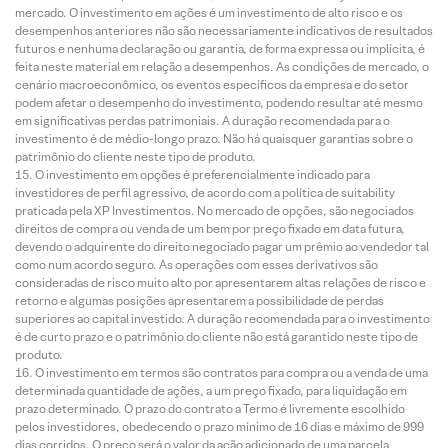
mercado. O investimento em ações é um investimento de alto risco e os
desempenhos anteriores não são necessariamente indicativos de resultados
futuros e nenhuma declaração ou garantia, de forma expressa ou implícita, é
feita neste material em relação a desempenhos. As condições de mercado, o
cenário macroeconômico, os eventos específicos da empresa e do setor
podem afetar o desempenho do investimento, podendo resultar até mesmo
em significativas perdas patrimoniais. A duração recomendada para o
investimento é de médio-longo prazo. Não há quaisquer garantias sobre o
patrimônio do cliente neste tipo de produto.
O investimento em opções é preferencialmente indicado para
investidores de perfil agressivo, de acordo com a política de suitability
praticada pela XP Investimentos. No mercado de opções, são negociados
direitos de compra ou venda de um bem por preço fixado em data futura,
devendo o adquirente do direito negociado pagar um prêmio ao vendedor tal
como num acordo seguro. As operações com esses derivativos são
consideradas de risco muito alto por apresentarem altas relações de risco e
retorno e algumas posições apresentarem a possibilidade de perdas
superiores ao capital investido. A duração recomendada para o investimento
é de curto prazo e o patrimônio do cliente não está garantido neste tipo de
produto.
O investimento em termos são contratos para compra ou a venda de uma
determinada quantidade de ações, a um preço fixado, para liquidação em
prazo determinado. O prazo do contrato a Termo é livremente escolhido
pelos investidores, obedecendo o prazo mínimo de 16 dias e máximo de 999
dias corridos. O preço será o valor da ação adicionado de uma parcela