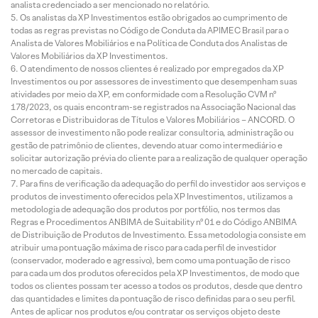
analista credenciado a ser mencionado no relatório.
Os analistas da XP Investimentos estão obrigados ao cumprimento de
todas as regras previstas no Código de Conduta da APIMEC Brasil para o
Analista de Valores Mobiliários e na Política de Conduta dos Analistas de
Valores Mobiliários da XP Investimentos.
O atendimento de nossos clientes é realizado por empregados da XP
Investimentos ou por assessores de investimento que desempenham suas
atividades por meio da XP, em conformidade com a Resolução CVM nº
178/2023, os quais encontram-se registrados na Associação Nacional das
Corretoras e Distribuidoras de Títulos e Valores Mobiliários – ANCORD. O
assessor de investimento não pode realizar consultoria, administração ou
gestão de patrimônio de clientes, devendo atuar como intermediário e
solicitar autorização prévia do cliente para a realização de qualquer operação
no mercado de capitais.
Para fins de verificação da adequação do perfil do investidor aos serviços e
produtos de investimento oferecidos pela XP Investimentos, utilizamos a
metodologia de adequação dos produtos por portfólio, nos termos das
Regras e Procedimentos ANBIMA de Suitability nº 01 e do Código ANBIMA
de Distribuição de Produtos de Investimento. Essa metodologia consiste em
atribuir uma pontuação máxima de risco para cada perfil de investidor
(conservador, moderado e agressivo), bem como uma pontuação de risco
para cada um dos produtos oferecidos pela XP Investimentos, de modo que
todos os clientes possam ter acesso a todos os produtos, desde que dentro
das quantidades e limites da pontuação de risco definidas para o seu perfil.
Antes de aplicar nos produtos e/ou contratar os serviços objeto deste