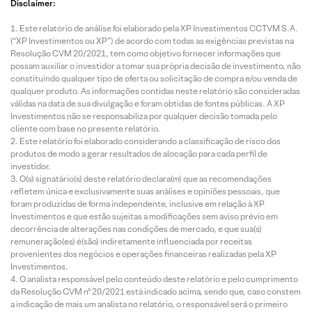
Disclaimer:
Este relatório de análise foi elaborado pela XP Investimentos CCTVM S.A.
(“XP Investimentos ou XP”) de acordo com todas as exigências previstas na
Resolução CVM 20/2021, tem como objetivo fornecer informações que
possam auxiliar o investidor a tomar sua própria decisão de investimento, não
constituindo qualquer tipo de oferta ou solicitação de compra e/ou venda de
qualquer produto. As informações contidas neste relatório são consideradas
válidas na data de sua divulgação e foram obtidas de fontes públicas. A XP
Investimentos não se responsabiliza por qualquer decisão tomada pelo
cliente com base no presente relatório.
Este relatório foi elaborado considerando a classificação de risco dos
produtos de modo a gerar resultados de alocação para cada perfil de
investidor.
O(s) signatário(s) deste relatório declara(m) que as recomendações
refletem única e exclusivamente suas análises e opiniões pessoais, que
foram produzidas de forma independente, inclusive em relação à XP
Investimentos e que estão sujeitas a modificações sem aviso prévio em
decorrência de alterações nas condições de mercado, e que sua(s)
remuneração(es) é(são) indiretamente influenciada por receitas
provenientes dos negócios e operações financeiras realizadas pela XP
Investimentos.
O analista responsável pelo conteúdo deste relatório e pelo cumprimento
da Resolução CVM nº 20/2021 está indicado acima, sendo que, caso constem
a indicação de mais um analista no relatório, o responsável será o primeiro