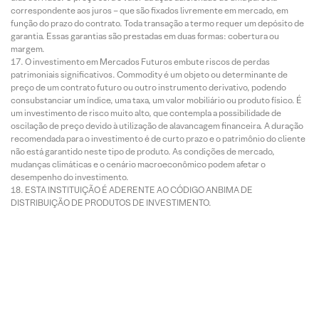
correspondente aos juros – que são fixados livremente em mercado, em
função do prazo do contrato. Toda transação a termo requer um depósito de
garantia. Essas garantias são prestadas em duas formas: cobertura ou
margem.
O investimento em Mercados Futuros embute riscos de perdas
patrimoniais significativos. Commodity é um objeto ou determinante de
preço de um contrato futuro ou outro instrumento derivativo, podendo
consubstanciar um índice, uma taxa, um valor mobiliário ou produto físico. É
um investimento de risco muito alto, que contempla a possibilidade de
oscilação de preço devido à utilização de alavancagem financeira. A duração
recomendada para o investimento é de curto prazo e o patrimônio do cliente
não está garantido neste tipo de produto. As condições de mercado,
mudanças climáticas e o cenário macroeconômico podem afetar o
desempenho do investimento.
ESTA INSTITUIÇÃO É ADERENTE AO CÓDIGO ANBIMA DE
DISTRIBUIÇÃO DE PRODUTOS DE INVESTIMENTO.