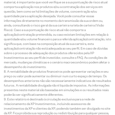
material, é importante que você verifique se a sua pontuação de risco atual
comporta a aplicação nos produtos e/ou a contratação dos serviços em
questão, bem como se há limitações de volume, concentração e/ou
quantidade para a aplicação desejada. Você pode consultar essas
informações diretamente no momento da transmissão da sua ordem ou,
ainda, consultando o risco geral da sua carteira na tela de carteira (Visão
Risco). Caso a sua pontuação de risco atual não comporte a
aplicação/contratação pretendida, ou caso existam limitações em relação à
quantidade e/ou volume financeiro para a referida aplicação/contratação, isto
significa que, com base na composição atual da sua carteira, esta
aplicação/contratação não está adequada ao seu perfil. Em caso de dúvidas
sobre o processo de adequação dos produtos oferecidos pela XP
Investimentos ao seu perfil de investidor, consulte o FAQ. As condições de
mercado, mudanças climáticas e o cenário macroeconômico podem afetar o
desempenho do investimento.
A rentabilidade de produtos financeiros pode apresentar variações e seu
preço ou valor pode aumentar ou diminuir num curto espaço de tempo. Os
desempenhos anteriores não são necessariamente indicativos de resultados
futuros. A rentabilidade divulgada não é líquida de impostos. As informações
presentes neste material são baseadas em simulações e os resultados reais
poderão ser significativamente diferentes.
Este relatório é destinado à circulação exclusiva para a rede de
relacionamento da XP Investimentos, incluindo assessores de
investimentos da XP e clientes da XP, podendo também ser divulgado no site
da XP. Fica proibida sua reprodução ou redistribuição para qualquer pessoa,