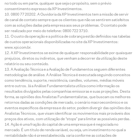
no todo ou em parte, qualquer que seja o propósito, sem o prévio
consentimento expresso da XP Investimentos.
0800 77 20202. A Ouvidoria da XP Investimentos tem a missão de servir
de canal de contato sempre que os clientes que não se sentirem satisfeitos
com as soluções dadas pela empresa aos seus problemas. O contato pode
ser realizado por meio do telefone: 0800 722 3710.
O custo da operação e a política de cobrança estão definidos nas tabelas
de custos operacionais disponibilizadas no site da XP Investimentos:
www.xpi.com.br.
A XP Investimentos se exime de qualquer responsabilidade por quaisquer
prejuízos, diretos ou indiretos, que venham a decorrer da utilização deste
relatório ou seu conteúdo.
A Avaliação Técnica e a Avaliação de Fundamentos seguem diferentes
metodologias de análise. A Análise Técnica é executada seguindo conceitos
como tendência, suporte, resistência, candles, volumes, médias móveis
entre outros. Já a Análise Fundamentalista utiliza como informação os
resultados divulgados pelas companhias emissoras e suas projeções. Desta
forma, as opiniões dos Analistas Fundamentalistas, que buscam os melhores
retornos dadas as condições de mercado, o cenário macroeconômico e os
eventos específicos da empresa e do setor, podem divergir das opiniões dos
Analistas Técnicos, que visam identificar os movimentos mais prováveis dos
preços dos ativos, com utilização de “stops” para limitar as possíveis perdas.
Ação é uma fração do capital de uma empresa que é negociada no
mercado. É um título de renda variável, ou seja, um investimento no qual a
rentabilidade não é preestabelecida, varia conforme as cotações de