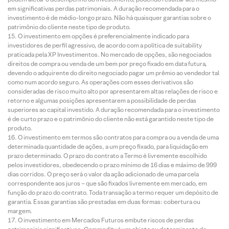
em significativas perdas patrimoniais. A duração recomendada para o
investimento é de médio-longo prazo. Não há quaisquer garantias sobre o
patrimônio do cliente neste tipo de produto.
O investimento em opções é preferencialmente indicado para
investidores de perfil agressivo, de acordo com a política de suitability
praticada pela XP Investimentos. No mercado de opções, são negociados
direitos de compra ou venda de um bem por preço fixado em data futura,
devendo o adquirente do direito negociado pagar um prêmio ao vendedor tal
como num acordo seguro. As operações com esses derivativos são
consideradas de risco muito alto por apresentarem altas relações de risco e
retorno e algumas posições apresentarem a possibilidade de perdas
superiores ao capital investido. A duração recomendada para o investimento
é de curto prazo e o patrimônio do cliente não está garantido neste tipo de
produto.
O investimento em termos são contratos para compra ou a venda de uma
determinada quantidade de ações, a um preço fixado, para liquidação em
prazo determinado. O prazo do contrato a Termo é livremente escolhido
pelos investidores, obedecendo o prazo mínimo de 16 dias e máximo de 999
dias corridos. O preço será o valor da ação adicionado de uma parcela
correspondente aos juros – que são fixados livremente em mercado, em
função do prazo do contrato. Toda transação a termo requer um depósito de
garantia. Essas garantias são prestadas em duas formas: cobertura ou
margem.
O investimento em Mercados Futuros embute riscos de perdas