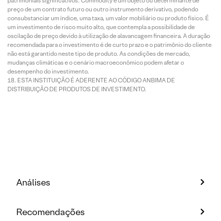
patrimoniais significativos. Commodity é um objeto ou determinante de
preço de um contrato futuro ou outro instrumento derivativo, podendo
consubstanciar um índice, uma taxa, um valor mobiliário ou produto físico. É
um investimento de risco muito alto, que contempla a possibilidade de
oscilação de preço devido à utilização de alavancagem financeira. A duração
recomendada para o investimento é de curto prazo e o patrimônio do cliente
não está garantido neste tipo de produto. As condições de mercado,
mudanças climáticas e o cenário macroeconômico podem afetar o
desempenho do investimento.
ESTA INSTITUIÇÃO É ADERENTE AO CÓDIGO ANBIMA DE
DISTRIBUIÇÃO DE PRODUTOS DE INVESTIMENTO.
Análises
Recomendações