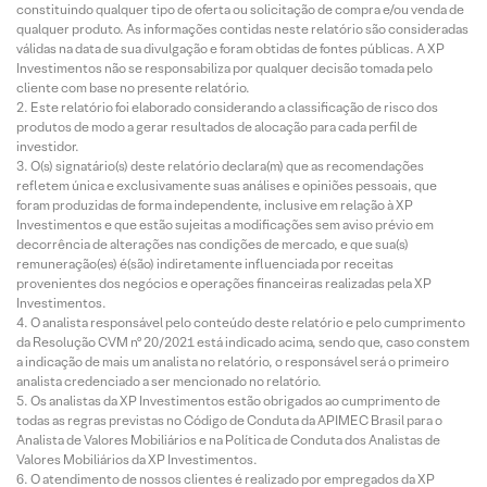
constituindo qualquer tipo de oferta ou solicitação de compra e/ou venda de
qualquer produto. As informações contidas neste relatório são consideradas
válidas na data de sua divulgação e foram obtidas de fontes públicas. A XP
Investimentos não se responsabiliza por qualquer decisão tomada pelo
cliente com base no presente relatório.
Este relatório foi elaborado considerando a classificação de risco dos
produtos de modo a gerar resultados de alocação para cada perfil de
investidor.
O(s) signatário(s) deste relatório declara(m) que as recomendações
refletem única e exclusivamente suas análises e opiniões pessoais, que
foram produzidas de forma independente, inclusive em relação à XP
Investimentos e que estão sujeitas a modificações sem aviso prévio em
decorrência de alterações nas condições de mercado, e que sua(s)
remuneração(es) é(são) indiretamente influenciada por receitas
provenientes dos negócios e operações financeiras realizadas pela XP
Investimentos.
O analista responsável pelo conteúdo deste relatório e pelo cumprimento
da Resolução CVM nº 20/2021 está indicado acima, sendo que, caso constem
a indicação de mais um analista no relatório, o responsável será o primeiro
analista credenciado a ser mencionado no relatório.
Os analistas da XP Investimentos estão obrigados ao cumprimento de
todas as regras previstas no Código de Conduta da APIMEC Brasil para o
Analista de Valores Mobiliários e na Política de Conduta dos Analistas de
Valores Mobiliários da XP Investimentos.
O atendimento de nossos clientes é realizado por empregados da XP