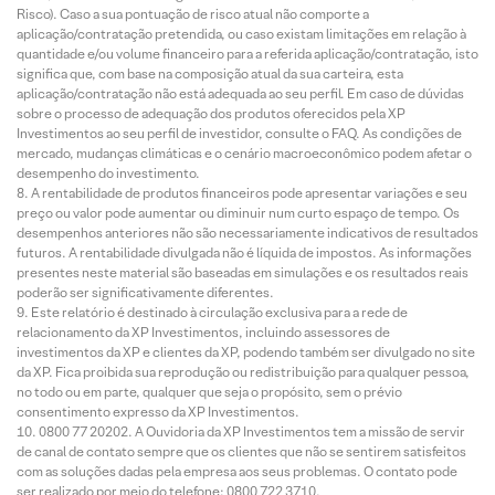
Risco). Caso a sua pontuação de risco atual não comporte a
aplicação/contratação pretendida, ou caso existam limitações em relação à
quantidade e/ou volume financeiro para a referida aplicação/contratação, isto
significa que, com base na composição atual da sua carteira, esta
aplicação/contratação não está adequada ao seu perfil. Em caso de dúvidas
sobre o processo de adequação dos produtos oferecidos pela XP
Investimentos ao seu perfil de investidor, consulte o FAQ. As condições de
mercado, mudanças climáticas e o cenário macroeconômico podem afetar o
desempenho do investimento.
A rentabilidade de produtos financeiros pode apresentar variações e seu
preço ou valor pode aumentar ou diminuir num curto espaço de tempo. Os
desempenhos anteriores não são necessariamente indicativos de resultados
futuros. A rentabilidade divulgada não é líquida de impostos. As informações
presentes neste material são baseadas em simulações e os resultados reais
poderão ser significativamente diferentes.
Este relatório é destinado à circulação exclusiva para a rede de
relacionamento da XP Investimentos, incluindo assessores de
investimentos da XP e clientes da XP, podendo também ser divulgado no site
da XP. Fica proibida sua reprodução ou redistribuição para qualquer pessoa,
no todo ou em parte, qualquer que seja o propósito, sem o prévio
consentimento expresso da XP Investimentos.
0800 77 20202. A Ouvidoria da XP Investimentos tem a missão de servir
de canal de contato sempre que os clientes que não se sentirem satisfeitos
com as soluções dadas pela empresa aos seus problemas. O contato pode
ser realizado por meio do telefone: 0800 722 3710.