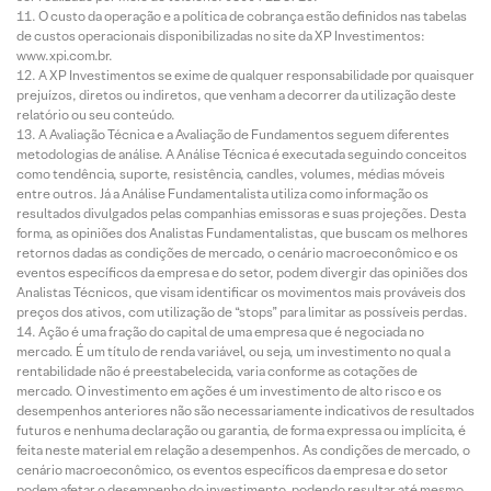
O custo da operação e a política de cobrança estão definidos nas tabelas
de custos operacionais disponibilizadas no site da XP Investimentos:
www.xpi.com.br.
A XP Investimentos se exime de qualquer responsabilidade por quaisquer
prejuízos, diretos ou indiretos, que venham a decorrer da utilização deste
relatório ou seu conteúdo.
A Avaliação Técnica e a Avaliação de Fundamentos seguem diferentes
metodologias de análise. A Análise Técnica é executada seguindo conceitos
como tendência, suporte, resistência, candles, volumes, médias móveis
entre outros. Já a Análise Fundamentalista utiliza como informação os
resultados divulgados pelas companhias emissoras e suas projeções. Desta
forma, as opiniões dos Analistas Fundamentalistas, que buscam os melhores
retornos dadas as condições de mercado, o cenário macroeconômico e os
eventos específicos da empresa e do setor, podem divergir das opiniões dos
Analistas Técnicos, que visam identificar os movimentos mais prováveis dos
preços dos ativos, com utilização de “stops” para limitar as possíveis perdas.
Ação é uma fração do capital de uma empresa que é negociada no
mercado. É um título de renda variável, ou seja, um investimento no qual a
rentabilidade não é preestabelecida, varia conforme as cotações de
mercado. O investimento em ações é um investimento de alto risco e os
desempenhos anteriores não são necessariamente indicativos de resultados
futuros e nenhuma declaração ou garantia, de forma expressa ou implícita, é
feita neste material em relação a desempenhos. As condições de mercado, o
cenário macroeconômico, os eventos específicos da empresa e do setor
podem afetar o desempenho do investimento, podendo resultar até mesmo