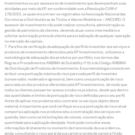
Investimentos ou por assessores de investimento que desempenham suas
atividades por meio da XP, em conformidade com a Resolução CVM nº
178/2023, os quais encontram-se registrados na Associação Nacional das
Corretoras e Distribuidoras de Títulos e Valores Mobiliários – ANCORD. O
assessor de investimento não pode realizar consultoria, administração ou
gestão de patrimônio de clientes, devendo atuar como intermediário e
solicitar autorização prévia do cliente para a realização de qualquer operação
no mercado de capitais.
Para fins de verificação da adequação do perfil do investidor aos serviços e
produtos de investimento oferecidos pela XP Investimentos, utilizamos a
metodologia de adequação dos produtos por portfólio, nos termos das
Regras e Procedimentos ANBIMA de Suitability nº 01 e do Código ANBIMA
de Distribuição de Produtos de Investimento. Essa metodologia consiste em
atribuir uma pontuação máxima de risco para cada perfil de investidor
(conservador, moderado e agressivo), bem como uma pontuação de risco
para cada um dos produtos oferecidos pela XP Investimentos, de modo que
todos os clientes possam ter acesso a todos os produtos, desde que dentro
das quantidades e limites da pontuação de risco definidas para o seu perfil.
Antes de aplicar nos produtos e/ou contratar os serviços objeto deste
material, é importante que você verifique se a sua pontuação de risco atual
comporta a aplicação nos produtos e/ou a contratação dos serviços em
questão, bem como se há limitações de volume, concentração e/ou
quantidade para a aplicação desejada. Você pode consultar essas
informações diretamente no momento da transmissão da sua ordem ou,
ainda, consultando o risco geral da sua carteira na tela de carteira (Visão