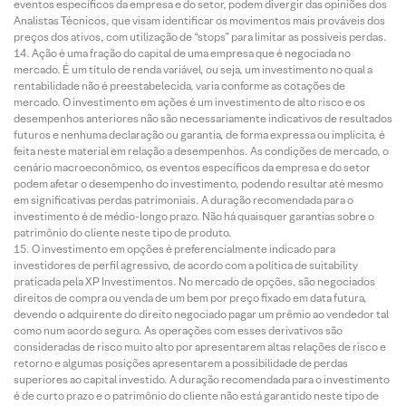
eventos específicos da empresa e do setor, podem divergir das opiniões dos
Analistas Técnicos, que visam identificar os movimentos mais prováveis dos
preços dos ativos, com utilização de “stops” para limitar as possíveis perdas.
Ação é uma fração do capital de uma empresa que é negociada no
mercado. É um título de renda variável, ou seja, um investimento no qual a
rentabilidade não é preestabelecida, varia conforme as cotações de
mercado. O investimento em ações é um investimento de alto risco e os
desempenhos anteriores não são necessariamente indicativos de resultados
futuros e nenhuma declaração ou garantia, de forma expressa ou implícita, é
feita neste material em relação a desempenhos. As condições de mercado, o
cenário macroeconômico, os eventos específicos da empresa e do setor
podem afetar o desempenho do investimento, podendo resultar até mesmo
em significativas perdas patrimoniais. A duração recomendada para o
investimento é de médio-longo prazo. Não há quaisquer garantias sobre o
patrimônio do cliente neste tipo de produto.
O investimento em opções é preferencialmente indicado para
investidores de perfil agressivo, de acordo com a política de suitability
praticada pela XP Investimentos. No mercado de opções, são negociados
direitos de compra ou venda de um bem por preço fixado em data futura,
devendo o adquirente do direito negociado pagar um prêmio ao vendedor tal
como num acordo seguro. As operações com esses derivativos são
consideradas de risco muito alto por apresentarem altas relações de risco e
retorno e algumas posições apresentarem a possibilidade de perdas
superiores ao capital investido. A duração recomendada para o investimento
é de curto prazo e o patrimônio do cliente não está garantido neste tipo de