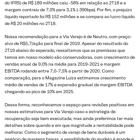
do IFRS) de R$ 189 milhões caiu -58% em relação ao 2T18 e a
margem contraiu de 7,0% para 3,1% (-390bps). Por fim, o prejuízo
líquido reportado foi R$ 152 milhões e se compara ao lucro líquido
de R$ 20 milhões no 2T18.
Nossa recomendação para a Via Varejo é de Neutro, com preço-
alvo de R$5,7/ação para final de 2019. Apesar do resultado do
2T19 abaixo do esperado, ressaltamos que as premissas que
temos em nosso modelo são conservadoras, com crescimento de
vendas anual de 9,0% na média para 2019-2021 e margem
EBITDA rodando entre 7,0-7,5% a partir de 2020. Como
comparação, para o Magazine Luiza estimamos crescimento
médio de vendas de 17% e expansão gradual da margem EBITDA
chegando ao pico de 10% em 2025.
Dessa forma, reconhecemos o espaço para revisões positivas em
nossas estimativas para Via Varejo caso a estratégia de
recuperação seja bem executada, mas ainda preferimos ter mais
detalhes sobre quando e em que magnitude a rentabilidade pode
melhorar. Como o segmento de varejo de bens duráveis é um
negócio de margens baixas, a sensibilidade do modelo é grande e