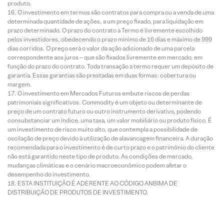
produto.
O investimento em termos são contratos para compra ou a venda de uma
determinada quantidade de ações, a um preço fixado, para liquidação em
prazo determinado. O prazo do contrato a Termo é livremente escolhido
pelos investidores, obedecendo o prazo mínimo de 16 dias e máximo de 999
dias corridos. O preço será o valor da ação adicionado de uma parcela
correspondente aos juros – que são fixados livremente em mercado, em
função do prazo do contrato. Toda transação a termo requer um depósito de
garantia. Essas garantias são prestadas em duas formas: cobertura ou
margem.
O investimento em Mercados Futuros embute riscos de perdas
patrimoniais significativos. Commodity é um objeto ou determinante de
preço de um contrato futuro ou outro instrumento derivativo, podendo
consubstanciar um índice, uma taxa, um valor mobiliário ou produto físico. É
um investimento de risco muito alto, que contempla a possibilidade de
oscilação de preço devido à utilização de alavancagem financeira. A duração
recomendada para o investimento é de curto prazo e o patrimônio do cliente
não está garantido neste tipo de produto. As condições de mercado,
mudanças climáticas e o cenário macroeconômico podem afetar o
desempenho do investimento.
ESTA INSTITUIÇÃO É ADERENTE AO CÓDIGO ANBIMA DE
DISTRIBUIÇÃO DE PRODUTOS DE INVESTIMENTO.