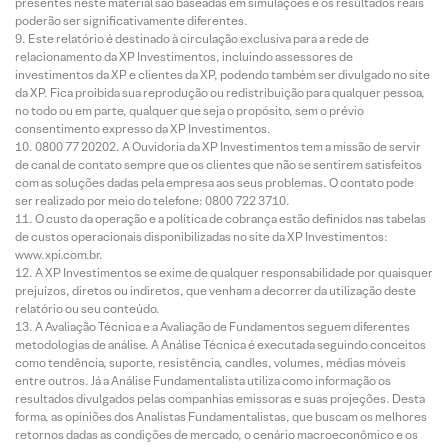
presentes neste material são baseadas em simulações e os resultados reais
poderão ser significativamente diferentes.
Este relatório é destinado à circulação exclusiva para a rede de
relacionamento da XP Investimentos, incluindo assessores de
investimentos da XP e clientes da XP, podendo também ser divulgado no site
da XP. Fica proibida sua reprodução ou redistribuição para qualquer pessoa,
no todo ou em parte, qualquer que seja o propósito, sem o prévio
consentimento expresso da XP Investimentos.
0800 77 20202. A Ouvidoria da XP Investimentos tem a missão de servir
de canal de contato sempre que os clientes que não se sentirem satisfeitos
com as soluções dadas pela empresa aos seus problemas. O contato pode
ser realizado por meio do telefone: 0800 722 3710.
O custo da operação e a política de cobrança estão definidos nas tabelas
de custos operacionais disponibilizadas no site da XP Investimentos:
www.xpi.com.br.
A XP Investimentos se exime de qualquer responsabilidade por quaisquer
prejuízos, diretos ou indiretos, que venham a decorrer da utilização deste
relatório ou seu conteúdo.
A Avaliação Técnica e a Avaliação de Fundamentos seguem diferentes
metodologias de análise. A Análise Técnica é executada seguindo conceitos
como tendência, suporte, resistência, candles, volumes, médias móveis
entre outros. Já a Análise Fundamentalista utiliza como informação os
resultados divulgados pelas companhias emissoras e suas projeções. Desta
forma, as opiniões dos Analistas Fundamentalistas, que buscam os melhores
retornos dadas as condições de mercado, o cenário macroeconômico e os