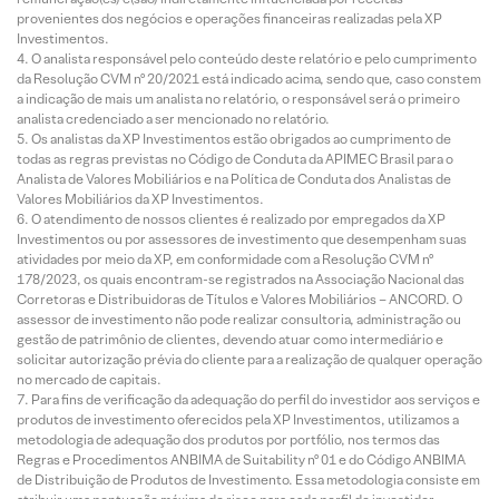
provenientes dos negócios e operações financeiras realizadas pela XP
Investimentos.
O analista responsável pelo conteúdo deste relatório e pelo cumprimento
da Resolução CVM nº 20/2021 está indicado acima, sendo que, caso constem
a indicação de mais um analista no relatório, o responsável será o primeiro
analista credenciado a ser mencionado no relatório.
Os analistas da XP Investimentos estão obrigados ao cumprimento de
todas as regras previstas no Código de Conduta da APIMEC Brasil para o
Analista de Valores Mobiliários e na Política de Conduta dos Analistas de
Valores Mobiliários da XP Investimentos.
O atendimento de nossos clientes é realizado por empregados da XP
Investimentos ou por assessores de investimento que desempenham suas
atividades por meio da XP, em conformidade com a Resolução CVM nº
178/2023, os quais encontram-se registrados na Associação Nacional das
Corretoras e Distribuidoras de Títulos e Valores Mobiliários – ANCORD. O
assessor de investimento não pode realizar consultoria, administração ou
gestão de patrimônio de clientes, devendo atuar como intermediário e
solicitar autorização prévia do cliente para a realização de qualquer operação
no mercado de capitais.
Para fins de verificação da adequação do perfil do investidor aos serviços e
produtos de investimento oferecidos pela XP Investimentos, utilizamos a
metodologia de adequação dos produtos por portfólio, nos termos das
Regras e Procedimentos ANBIMA de Suitability nº 01 e do Código ANBIMA
de Distribuição de Produtos de Investimento. Essa metodologia consiste em