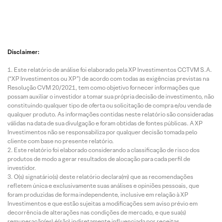
Disclaimer:
Este relatório de análise foi elaborado pela XP Investimentos CCTVM S.A.
(“XP Investimentos ou XP”) de acordo com todas as exigências previstas na
Resolução CVM 20/2021, tem como objetivo fornecer informações que
possam auxiliar o investidor a tomar sua própria decisão de investimento, não
constituindo qualquer tipo de oferta ou solicitação de compra e/ou venda de
qualquer produto. As informações contidas neste relatório são consideradas
válidas na data de sua divulgação e foram obtidas de fontes públicas. A XP
Investimentos não se responsabiliza por qualquer decisão tomada pelo
cliente com base no presente relatório.
Este relatório foi elaborado considerando a classificação de risco dos
produtos de modo a gerar resultados de alocação para cada perfil de
investidor.
O(s) signatário(s) deste relatório declara(m) que as recomendações
refletem única e exclusivamente suas análises e opiniões pessoais, que
foram produzidas de forma independente, inclusive em relação à XP
Investimentos e que estão sujeitas a modificações sem aviso prévio em
decorrência de alterações nas condições de mercado, e que sua(s)
remuneração(es) é(são) indiretamente influenciada por receitas