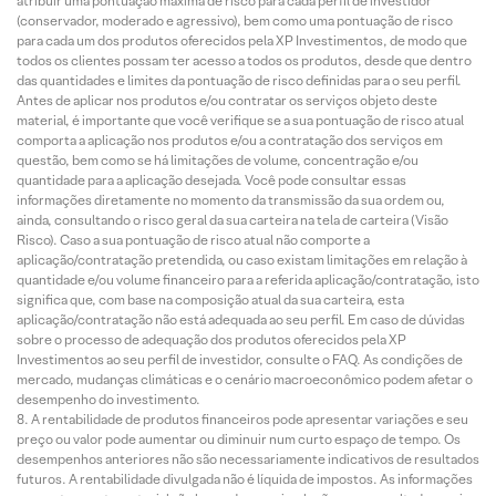
atribuir uma pontuação máxima de risco para cada perfil de investidor
(conservador, moderado e agressivo), bem como uma pontuação de risco
para cada um dos produtos oferecidos pela XP Investimentos, de modo que
todos os clientes possam ter acesso a todos os produtos, desde que dentro
das quantidades e limites da pontuação de risco definidas para o seu perfil.
Antes de aplicar nos produtos e/ou contratar os serviços objeto deste
material, é importante que você verifique se a sua pontuação de risco atual
comporta a aplicação nos produtos e/ou a contratação dos serviços em
questão, bem como se há limitações de volume, concentração e/ou
quantidade para a aplicação desejada. Você pode consultar essas
informações diretamente no momento da transmissão da sua ordem ou,
ainda, consultando o risco geral da sua carteira na tela de carteira (Visão
Risco). Caso a sua pontuação de risco atual não comporte a
aplicação/contratação pretendida, ou caso existam limitações em relação à
quantidade e/ou volume financeiro para a referida aplicação/contratação, isto
significa que, com base na composição atual da sua carteira, esta
aplicação/contratação não está adequada ao seu perfil. Em caso de dúvidas
sobre o processo de adequação dos produtos oferecidos pela XP
Investimentos ao seu perfil de investidor, consulte o FAQ. As condições de
mercado, mudanças climáticas e o cenário macroeconômico podem afetar o
desempenho do investimento.
A rentabilidade de produtos financeiros pode apresentar variações e seu
preço ou valor pode aumentar ou diminuir num curto espaço de tempo. Os
desempenhos anteriores não são necessariamente indicativos de resultados
futuros. A rentabilidade divulgada não é líquida de impostos. As informações