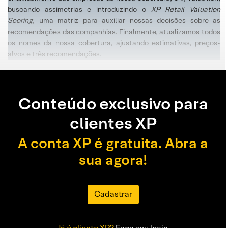
buscando assimetrias e introduzindo o
XP Retail Valuation
Scoring
, uma matriz para auxiliar nossas decisões sobre as
recomendações das companhias. Finalmente, atualizamos todos
os nomes da nossa cobertura, ajustando estimativas, preços-
alvos e três recomendações.
Conteúdo exclusivo para
clientes XP
A conta XP é gratuita. Abra a
sua agora!
Cadastrar