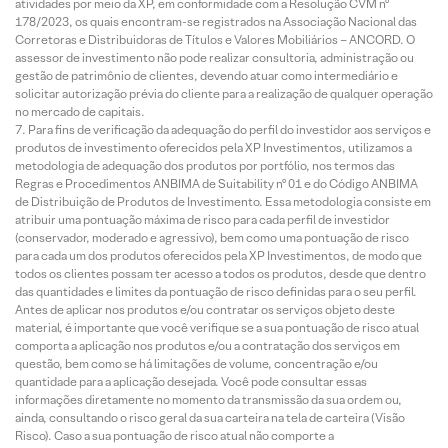
atividades por meio da XP, em conformidade com a Resolução CVM nº
178/2023, os quais encontram-se registrados na Associação Nacional das
Corretoras e Distribuidoras de Títulos e Valores Mobiliários – ANCORD. O
assessor de investimento não pode realizar consultoria, administração ou
gestão de patrimônio de clientes, devendo atuar como intermediário e
solicitar autorização prévia do cliente para a realização de qualquer operação
no mercado de capitais.
Para fins de verificação da adequação do perfil do investidor aos serviços e
produtos de investimento oferecidos pela XP Investimentos, utilizamos a
metodologia de adequação dos produtos por portfólio, nos termos das
Regras e Procedimentos ANBIMA de Suitability nº 01 e do Código ANBIMA
de Distribuição de Produtos de Investimento. Essa metodologia consiste em
atribuir uma pontuação máxima de risco para cada perfil de investidor
(conservador, moderado e agressivo), bem como uma pontuação de risco
para cada um dos produtos oferecidos pela XP Investimentos, de modo que
todos os clientes possam ter acesso a todos os produtos, desde que dentro
das quantidades e limites da pontuação de risco definidas para o seu perfil.
Antes de aplicar nos produtos e/ou contratar os serviços objeto deste
material, é importante que você verifique se a sua pontuação de risco atual
comporta a aplicação nos produtos e/ou a contratação dos serviços em
questão, bem como se há limitações de volume, concentração e/ou
quantidade para a aplicação desejada. Você pode consultar essas
informações diretamente no momento da transmissão da sua ordem ou,
ainda, consultando o risco geral da sua carteira na tela de carteira (Visão
Risco). Caso a sua pontuação de risco atual não comporte a