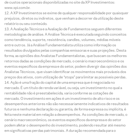
de custos operacionais disponibilizadas no site da XP Investimentos:
www.xpi.com.br.
A XP Investimentos se exime de qualquer responsabilidade por quaisquer
prejuízos, diretos ou indiretos, que venham a decorrer da utilização deste
relatório ou seu conteúdo.
A Avaliação Técnica e a Avaliação de Fundamentos seguem diferentes
metodologias de análise. A Análise Técnica é executada seguindo conceitos
como tendência, suporte, resistência, candles, volumes, médias móveis
entre outros. Já a Análise Fundamentalista utiliza como informação os
resultados divulgados pelas companhias emissoras e suas projeções. Desta
forma, as opiniões dos Analistas Fundamentalistas, que buscam os melhores
retornos dadas as condições de mercado, o cenário macroeconômico e os
eventos específicos da empresa e do setor, podem divergir das opiniões dos
Analistas Técnicos, que visam identificar os movimentos mais prováveis dos
preços dos ativos, com utilização de “stops” para limitar as possíveis perdas.
Ação é uma fração do capital de uma empresa que é negociada no
mercado. É um título de renda variável, ou seja, um investimento no qual a
rentabilidade não é preestabelecida, varia conforme as cotações de
mercado. O investimento em ações é um investimento de alto risco e os
desempenhos anteriores não são necessariamente indicativos de resultados
futuros e nenhuma declaração ou garantia, de forma expressa ou implícita, é
feita neste material em relação a desempenhos. As condições de mercado, o
cenário macroeconômico, os eventos específicos da empresa e do setor
podem afetar o desempenho do investimento, podendo resultar até mesmo
em significativas perdas patrimoniais. A duração recomendada para o