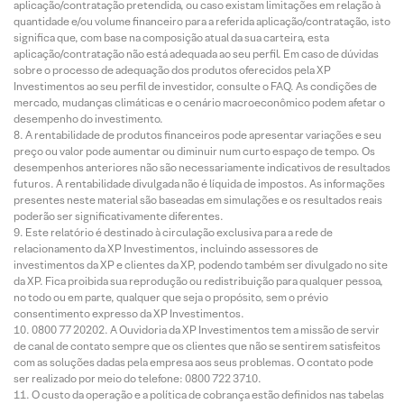
aplicação/contratação pretendida, ou caso existam limitações em relação à
quantidade e/ou volume financeiro para a referida aplicação/contratação, isto
significa que, com base na composição atual da sua carteira, esta
aplicação/contratação não está adequada ao seu perfil. Em caso de dúvidas
sobre o processo de adequação dos produtos oferecidos pela XP
Investimentos ao seu perfil de investidor, consulte o FAQ. As condições de
mercado, mudanças climáticas e o cenário macroeconômico podem afetar o
desempenho do investimento.
A rentabilidade de produtos financeiros pode apresentar variações e seu
preço ou valor pode aumentar ou diminuir num curto espaço de tempo. Os
desempenhos anteriores não são necessariamente indicativos de resultados
futuros. A rentabilidade divulgada não é líquida de impostos. As informações
presentes neste material são baseadas em simulações e os resultados reais
poderão ser significativamente diferentes.
Este relatório é destinado à circulação exclusiva para a rede de
relacionamento da XP Investimentos, incluindo assessores de
investimentos da XP e clientes da XP, podendo também ser divulgado no site
da XP. Fica proibida sua reprodução ou redistribuição para qualquer pessoa,
no todo ou em parte, qualquer que seja o propósito, sem o prévio
consentimento expresso da XP Investimentos.
0800 77 20202. A Ouvidoria da XP Investimentos tem a missão de servir
de canal de contato sempre que os clientes que não se sentirem satisfeitos
com as soluções dadas pela empresa aos seus problemas. O contato pode
ser realizado por meio do telefone: 0800 722 3710.
O custo da operação e a política de cobrança estão definidos nas tabelas