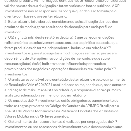
qualquer produto. As informações contidas neste relatório são consideradas
válidas na data de sua divulgação e foram obtidas de fontes públicas. A XP
Investimentos não se responsabiliza por qualquer decisão tomada pelo
cliente com base no presente relatório.
Este relatório foi elaborado considerando a classificação de risco dos
produtos de modo a gerar resultados de alocação para cada perfil de
investidor.
O(s) signatário(s) deste relatório declara(m) que as recomendações
refletem única e exclusivamente suas análises e opiniões pessoais, que
foram produzidas de forma independente, inclusive em relação à XP
Investimentos e que estão sujeitas a modificações sem aviso prévio em
decorrência de alterações nas condições de mercado, e que sua(s)
remuneração(es) é(são) indiretamente influenciada por receitas
provenientes dos negócios e operações financeiras realizadas pela XP
Investimentos.
O analista responsável pelo conteúdo deste relatório e pelo cumprimento
da Resolução CVM nº 20/2021 está indicado acima, sendo que, caso constem
a indicação de mais um analista no relatório, o responsável será o primeiro
analista credenciado a ser mencionado no relatório.
Os analistas da XP Investimentos estão obrigados ao cumprimento de
todas as regras previstas no Código de Conduta da APIMEC Brasil para o
Analista de Valores Mobiliários e na Política de Conduta dos Analistas de
Valores Mobiliários da XP Investimentos.
O atendimento de nossos clientes é realizado por empregados da XP
Investimentos ou por assessores de investimento que desempenham suas