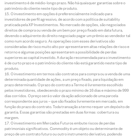
investimento é de médio-longo prazo. Não há quaisquer garantias sobre o
patrimônio do cliente neste tipo de produto.
O investimento em opções é preferencialmente indicado para
investidores de perfil agressivo, de acordo com a política de suitability
praticada pela XP Investimentos. No mercado de opções, são negociados
direitos de compra ou venda de um bem por preço fixado em data futura,
devendo o adquirente do direito negociado pagar um prêmio ao vendedor tal
como num acordo seguro. As operações com esses derivativos são
consideradas de risco muito alto por apresentarem altas relações de risco e
retorno e algumas posições apresentarem a possibilidade de perdas
superiores ao capital investido. A duração recomendada para o investimento
é de curto prazo e o patrimônio do cliente não está garantido neste tipo de
produto.
O investimento em termos são contratos para compra ou a venda de uma
determinada quantidade de ações, a um preço fixado, para liquidação em
prazo determinado. O prazo do contrato a Termo é livremente escolhido
pelos investidores, obedecendo o prazo mínimo de 16 dias e máximo de 999
dias corridos. O preço será o valor da ação adicionado de uma parcela
correspondente aos juros – que são fixados livremente em mercado, em
função do prazo do contrato. Toda transação a termo requer um depósito de
garantia. Essas garantias são prestadas em duas formas: cobertura ou
margem.
O investimento em Mercados Futuros embute riscos de perdas
patrimoniais significativos. Commodity é um objeto ou determinante de
preço de um contrato futuro ou outro instrumento derivativo, podendo