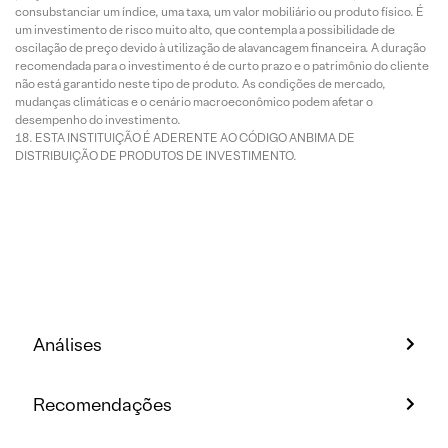
consubstanciar um índice, uma taxa, um valor mobiliário ou produto físico. É
um investimento de risco muito alto, que contempla a possibilidade de
oscilação de preço devido à utilização de alavancagem financeira. A duração
recomendada para o investimento é de curto prazo e o patrimônio do cliente
não está garantido neste tipo de produto. As condições de mercado,
mudanças climáticas e o cenário macroeconômico podem afetar o
desempenho do investimento.
ESTA INSTITUIÇÃO É ADERENTE AO CÓDIGO ANBIMA DE
DISTRIBUIÇÃO DE PRODUTOS DE INVESTIMENTO.
Análises
Recomendações