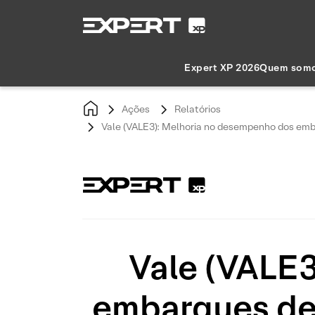
Expert XP 2026
Quem som
Ações
Relatórios
Vale (VALE3): Melhoria no desempenho dos emba
Vale (VALE
embarques de 