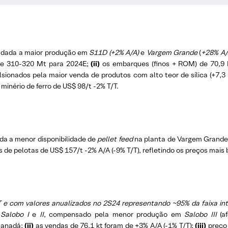
, dada a maior produção em
S11D (+2% A/A)
e
Vargem Grande
(
+28% A
de 310-320 Mt para 2024E;
(ii)
os embarques (finos + ROM) de 70,9 
ionados pela maior venda de produtos com alto teor de sílica (+7,3 
minério de ferro de US$ 98/t -2% T/T.
ada a menor disponibilidade de
pellet feed
na planta de Vargem Grande
 de pelotas de US$ 157/t -2% A/A (-9% T/T), refletindo os preços mais b
T e com valores anualizados no 2S24 representando ~95% da faixa int
s
Salobo I
e
II
, compensado pela menor produção em
Salobo III
(af
Canadá;
(ii)
as vendas de 76,1 kt foram de +3% A/A (-1% T/T);
(iii)
preço 