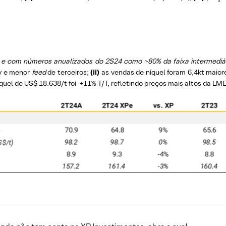
 e com números anualizados do 2S24 como ~80% da faixa intermediár
y e menor
feed
de terceiros;
(ii)
as vendas de níquel foram 6,4kt maior
quel de US$ 18.638/t foi +11% T/T, refletindo preços mais altos da LME