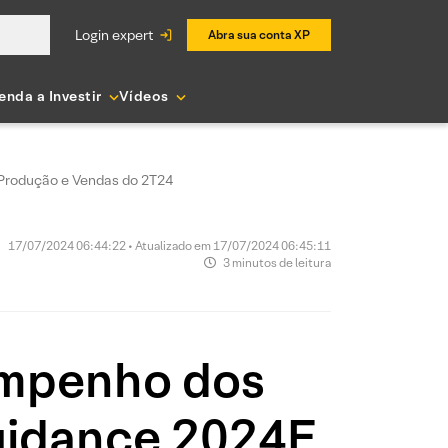
login expert
Abra sua conta XP
enda a Investir
Vídeos
 Produção e Vendas do 2T24
17/07/2024 06:44:22 • Atualizado em 17/07/2024 06:45:11
3 minutos de leitura
empenho dos
Guidance 2024E