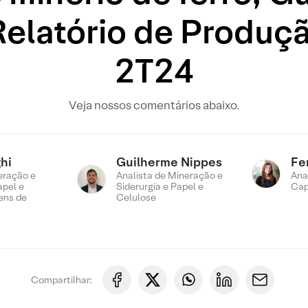
Relatório de Produç
2T24
Veja nossos comentários abaixo.
hi
Guilherme Nippes
Fe
eração e
Analista de Mineração e
Ana
apel e
Siderurgia e Papel e
Cap
ens de
Celulose
Compartilhar: