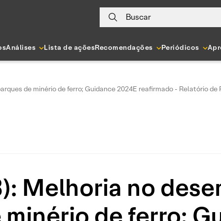
Buscar
os
Análises
Lista de ações
Recomendações
Periódicos
Apr
rques de minério de ferro; Guidance 2024E reafirmado - Relatório de
3): Melhoria no des
minério de ferro; 