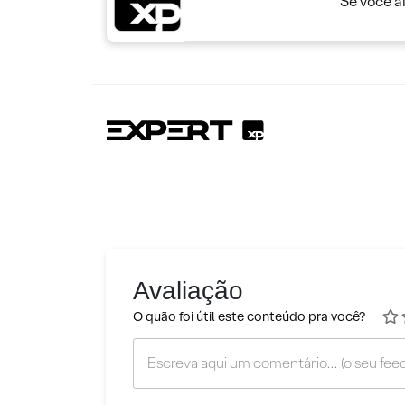
Se você a
Avaliação
O quão foi útil este conteúdo pra você?