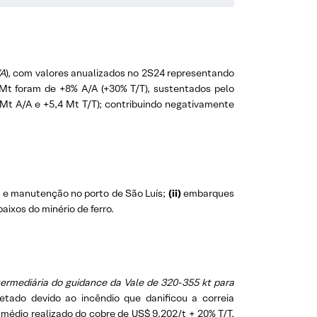
/A
), com valores anualizados no 2S24 representando
Mt foram de +8% A/A (+30% T/T), sustentados pelo
Mt A/A e +5,4 Mt T/T); contribuindo negativamente
 e manutenção no porto de São Luís;
(ii)
embarques
aixos do minério de ferro.
ermediária do guidance da Vale de 320-355 kt para
etado devido ao incêndio que danificou a correia
médio realizado do cobre de US$ 9.202/t + 20% T/T,