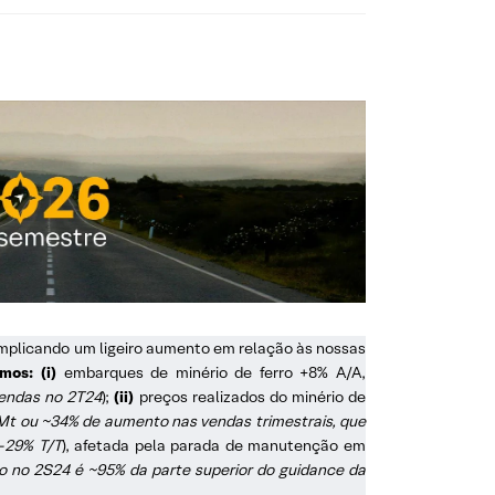
 implicando um ligeiro aumento em relação às nossas
mos: (i)
embarques de minério de ferro +8% A/A,
vendas no 2T24
);
(ii)
preços realizados do minério de
Mt ou ~34% de aumento nas vendas trimestrais, que
-29% T/T
), afetada pela parada de manutenção em
ro no 2S24 é ~95% da parte superior do guidance da