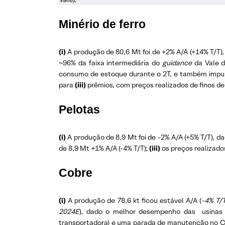
Minério de ferro
(i)
A produção de 80,6 Mt foi de +2% A/A (+14% T/T)
~96% da faixa intermediária do
guidance
da Vale 
consumo de estoque durante o 2T, e também impuls
para
(iii)
prêmios, com preços realizados de finos de 
Pelotas
(i)
A produção de 8,9 Mt foi de -2% A/A (+5% T/T), d
de 8,9 Mt +1% A/A (-4% T/T);
(iii)
os preços realizados
Cobre
(i)
A produção de 78,6 kt ficou estável A/A (
-4% T/
2024E
), dado o melhor desempenho das usina
transportadora) e uma parada de manutenção no 