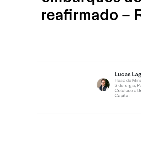
reafirmado – 
Lucas Lag
Head de Min
Siderurgia, P
Celulose e B
Capital