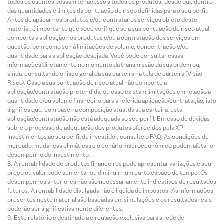
todos os clientes possam ter acesso a todos os produtos, desde que dentro
das quantidades e limites da pontuação de risco definidas para o seu perfil.
Antes de aplicar nos produtos e/ou contratar os serviços objeto deste
material, é importante que você verifique se a sua pontuação de risco atual
comporta a aplicação nos produtos e/ou a contratação dos serviços em
questão, bem como se há limitações de volume, concentração e/ou
quantidade para a aplicação desejada. Você pode consultar essas
informações diretamente no momento da transmissão da sua ordem ou,
ainda, consultando o risco geral da sua carteira na tela de carteira (Visão
Risco). Caso a sua pontuação de risco atual não comporte a
aplicação/contratação pretendida, ou caso existam limitações em relação à
quantidade e/ou volume financeiro para a referida aplicação/contratação, isto
significa que, com base na composição atual da sua carteira, esta
aplicação/contratação não está adequada ao seu perfil. Em caso de dúvidas
sobre o processo de adequação dos produtos oferecidos pela XP
Investimentos ao seu perfil de investidor, consulte o FAQ. As condições de
mercado, mudanças climáticas e o cenário macroeconômico podem afetar o
desempenho do investimento.
A rentabilidade de produtos financeiros pode apresentar variações e seu
preço ou valor pode aumentar ou diminuir num curto espaço de tempo. Os
desempenhos anteriores não são necessariamente indicativos de resultados
futuros. A rentabilidade divulgada não é líquida de impostos. As informações
presentes neste material são baseadas em simulações e os resultados reais
poderão ser significativamente diferentes.
Este relatório é destinado à circulação exclusiva para a rede de