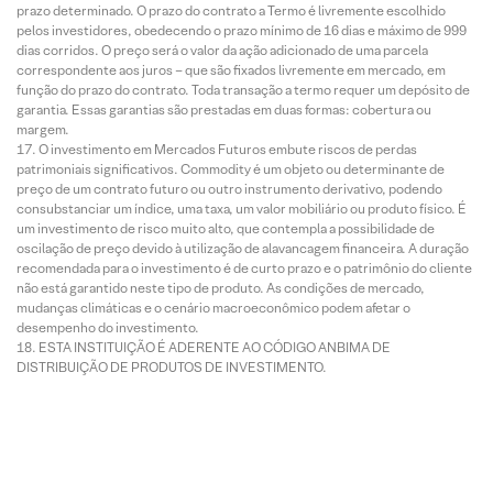
prazo determinado. O prazo do contrato a Termo é livremente escolhido
pelos investidores, obedecendo o prazo mínimo de 16 dias e máximo de 999
dias corridos. O preço será o valor da ação adicionado de uma parcela
correspondente aos juros – que são fixados livremente em mercado, em
função do prazo do contrato. Toda transação a termo requer um depósito de
garantia. Essas garantias são prestadas em duas formas: cobertura ou
margem.
O investimento em Mercados Futuros embute riscos de perdas
patrimoniais significativos. Commodity é um objeto ou determinante de
preço de um contrato futuro ou outro instrumento derivativo, podendo
consubstanciar um índice, uma taxa, um valor mobiliário ou produto físico. É
um investimento de risco muito alto, que contempla a possibilidade de
oscilação de preço devido à utilização de alavancagem financeira. A duração
recomendada para o investimento é de curto prazo e o patrimônio do cliente
não está garantido neste tipo de produto. As condições de mercado,
mudanças climáticas e o cenário macroeconômico podem afetar o
desempenho do investimento.
ESTA INSTITUIÇÃO É ADERENTE AO CÓDIGO ANBIMA DE
DISTRIBUIÇÃO DE PRODUTOS DE INVESTIMENTO.