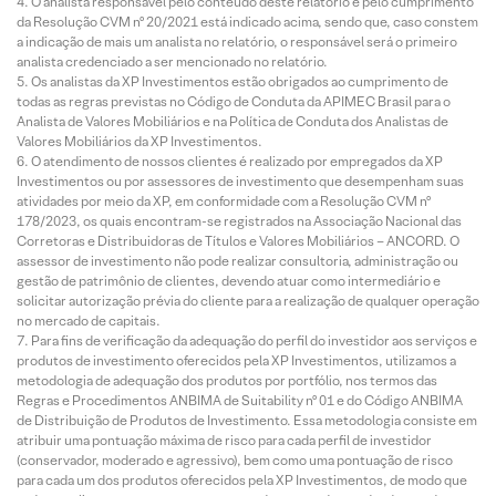
O analista responsável pelo conteúdo deste relatório e pelo cumprimento
da Resolução CVM nº 20/2021 está indicado acima, sendo que, caso constem
a indicação de mais um analista no relatório, o responsável será o primeiro
analista credenciado a ser mencionado no relatório.
Os analistas da XP Investimentos estão obrigados ao cumprimento de
todas as regras previstas no Código de Conduta da APIMEC Brasil para o
Analista de Valores Mobiliários e na Política de Conduta dos Analistas de
Valores Mobiliários da XP Investimentos.
O atendimento de nossos clientes é realizado por empregados da XP
Investimentos ou por assessores de investimento que desempenham suas
atividades por meio da XP, em conformidade com a Resolução CVM nº
178/2023, os quais encontram-se registrados na Associação Nacional das
Corretoras e Distribuidoras de Títulos e Valores Mobiliários – ANCORD. O
assessor de investimento não pode realizar consultoria, administração ou
gestão de patrimônio de clientes, devendo atuar como intermediário e
solicitar autorização prévia do cliente para a realização de qualquer operação
no mercado de capitais.
Para fins de verificação da adequação do perfil do investidor aos serviços e
produtos de investimento oferecidos pela XP Investimentos, utilizamos a
metodologia de adequação dos produtos por portfólio, nos termos das
Regras e Procedimentos ANBIMA de Suitability nº 01 e do Código ANBIMA
de Distribuição de Produtos de Investimento. Essa metodologia consiste em
atribuir uma pontuação máxima de risco para cada perfil de investidor
(conservador, moderado e agressivo), bem como uma pontuação de risco
para cada um dos produtos oferecidos pela XP Investimentos, de modo que