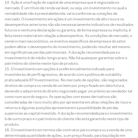
Ação é uma fração do capital de uma empresa que é negociada no
mercado. É um título de renda variável, ou seja, um investimento no qual a
rentabilidade não é preestabelecida, varia conforme as cotações de
mercado. O investimento em ações é um investimento de alto risco e os
desempenhos anteriores não são necessariamente indicativos de resultados
futuros e nenhuma declaração ou garantia, de forma expressa ou implícita, é
feita neste material em relação a desempenhos. As condições de mercado, o
cenário macroeconômico, os eventos específicos da empresa e do setor
podem afetar o desempenho do investimento, podendo resultar até mesmo
em significativas perdas patrimoniais. A duração recomendada para o
investimento é de médio-longo prazo. Não há quaisquer garantias sobre o
patrimônio do cliente neste tipo de produto.
O investimento em opções é preferencialmente indicado para
investidores de perfil agressivo, de acordo com a política de suitability
praticada pela XP Investimentos. No mercado de opções, são negociados
direitos de compra ou venda de um bem por preço fixado em data futura,
devendo o adquirente do direito negociado pagar um prêmio ao vendedor tal
como num acordo seguro. As operações com esses derivativos são
consideradas de risco muito alto por apresentarem altas relações de risco e
retorno e algumas posições apresentarem a possibilidade de perdas
superiores ao capital investido. A duração recomendada para o investimento
é de curto prazo e o patrimônio do cliente não está garantido neste tipo de
produto.
O investimento em termos são contratos para compra ou a venda de uma
determinada quantidade de ações, a um preço fixado, para liquidação em