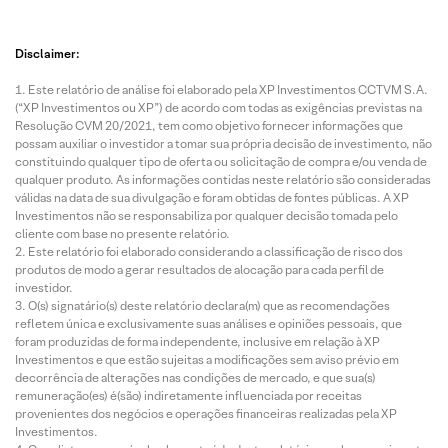
Disclaimer:
Este relatório de análise foi elaborado pela XP Investimentos CCTVM S.A.
(“XP Investimentos ou XP”) de acordo com todas as exigências previstas na
Resolução CVM 20/2021, tem como objetivo fornecer informações que
possam auxiliar o investidor a tomar sua própria decisão de investimento, não
constituindo qualquer tipo de oferta ou solicitação de compra e/ou venda de
qualquer produto. As informações contidas neste relatório são consideradas
válidas na data de sua divulgação e foram obtidas de fontes públicas. A XP
Investimentos não se responsabiliza por qualquer decisão tomada pelo
cliente com base no presente relatório.
Este relatório foi elaborado considerando a classificação de risco dos
produtos de modo a gerar resultados de alocação para cada perfil de
investidor.
O(s) signatário(s) deste relatório declara(m) que as recomendações
refletem única e exclusivamente suas análises e opiniões pessoais, que
foram produzidas de forma independente, inclusive em relação à XP
Investimentos e que estão sujeitas a modificações sem aviso prévio em
decorrência de alterações nas condições de mercado, e que sua(s)
remuneração(es) é(são) indiretamente influenciada por receitas
provenientes dos negócios e operações financeiras realizadas pela XP
Investimentos.