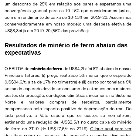
um desconto de 25% em relação aos pares e esperamos uma
convergência gradual para os 10-15% que consideramos justos,
com um rendimento de caixa de 10-15% em 2019-20. Assumimos
conservadoramente em nosso modelo uma despesa efetiva de
US$3,3bi já em 2019-20 (55% das provisões).
Resultados de minério de ferro abaixo das
expectativas
O EBITDA de
minério de ferro
de US$4,2bi foi 8% abaixo do nosso.
Principais fatores: (i) preço realizado 5% menor que o esperado
(US$94,6/t, alta de 17% no trimestre) e (ii) custo por tonelada 9%
acima do esperado devido ao consumo de estoques com maiores
custos de produção, condições climáticas incomuns no Sistema
Norte e maiores compras de terceiros, parcialmente
compensadas pelo impacto positivo da depreciação do real. Do
lado positivo, a Vale espera que os custos se normalizem,
estimando uma redução de ~US$2,5/t no custo caixa do minério
de ferro no 3T19 (de US$17,6/t no 2T19).
Clique aqui para ver
detalhes sobre os números de produção e vendas divulgados