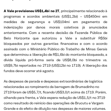
A Vale provisionou US$1,4bi no 2T
, principalmente relacionado à
programas e acordos ambientais (US$1,2bi) – US$450mi em
medidas de segurança e US$104mi em pagamento de
indenização por danos morais coletivos já anunciados
anteriormente. Com a recente decisão da Fazenda Pública de
Belo Horizonte que autorizou a Vale a substituir R$5bi
bloqueados por outras garantias financeiras e com o acordo
assinado com o Ministério Público do Trabalho de Minas Gerais
que determinou a liberação de R$1,6bi do montante bloqueado, a
dívida líquida pró-forma seria de US$8,0bi no trimestre vs.
US$9,7bi reportados no 2T19 (US$12bi no 1T19). A liberação dos
fundos deve ocorrer até agosto.
As despesas de parada e despesas extraordinárias de logística
relacionadas ao rompimento da barragem de Brumadinho no
2T19 foram de US$5,7/t, ficando US$3,0/t acima do 1T19. Porém,
olhando para frente, a Vale espera redução de US$1,5/t no 3T19
como resultado do reinício das operações de Brucutu e Vargem
Grande e do efeito de diluição nas despesas de maiores volumes.