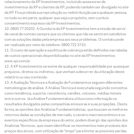
relacionamento da XP Investimentos, incluindo assessores de
investimentos da XP e clientes da XP, podendo também ser divulgado no site
da XP. Fica proibida sua reprodução ou redistribuição para qualquer pessoa,
no todo ou em parte, qualquer que seja o propósito, sem o prévio
consentimento expresso da XP Investimentos.
0800 77 20202. A Ouvidoria da XP Investimentos tem a missão de servir
de canal de contato sempre que os clientes que não se sentirem satisfeitos
com as soluções dadas pela empresa aos seus problemas. O contato pode
ser realizado por meio do telefone: 0800 722 3710.
O custo da operação e a política de cobrança estão definidos nas tabelas
de custos operacionais disponibilizadas no site da XP Investimentos:
www.xpi.com.br.
A XP Investimentos se exime de qualquer responsabilidade por quaisquer
prejuízos, diretos ou indiretos, que venham a decorrer da utilização deste
relatório ou seu conteúdo.
A Avaliação Técnica e a Avaliação de Fundamentos seguem diferentes
metodologias de análise. A Análise Técnica é executada seguindo conceitos
como tendência, suporte, resistência, candles, volumes, médias móveis
entre outros. Já a Análise Fundamentalista utiliza como informação os
resultados divulgados pelas companhias emissoras e suas projeções. Desta
forma, as opiniões dos Analistas Fundamentalistas, que buscam os melhores
retornos dadas as condições de mercado, o cenário macroeconômico e os
eventos específicos da empresa e do setor, podem divergir das opiniões dos
Analistas Técnicos, que visam identificar os movimentos mais prováveis dos
preços dos ativos, com utilização de “stops” para limitar as possíveis perdas.