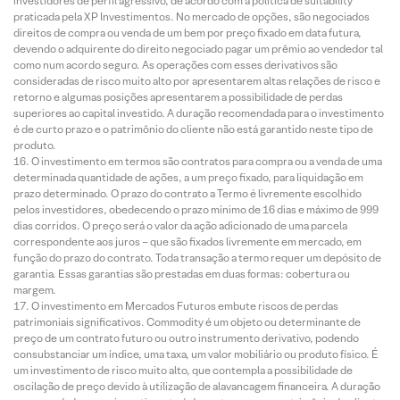
investidores de perfil agressivo, de acordo com a política de suitability
praticada pela XP Investimentos. No mercado de opções, são negociados
direitos de compra ou venda de um bem por preço fixado em data futura,
devendo o adquirente do direito negociado pagar um prêmio ao vendedor tal
como num acordo seguro. As operações com esses derivativos são
consideradas de risco muito alto por apresentarem altas relações de risco e
retorno e algumas posições apresentarem a possibilidade de perdas
superiores ao capital investido. A duração recomendada para o investimento
é de curto prazo e o patrimônio do cliente não está garantido neste tipo de
produto.
O investimento em termos são contratos para compra ou a venda de uma
determinada quantidade de ações, a um preço fixado, para liquidação em
prazo determinado. O prazo do contrato a Termo é livremente escolhido
pelos investidores, obedecendo o prazo mínimo de 16 dias e máximo de 999
dias corridos. O preço será o valor da ação adicionado de uma parcela
correspondente aos juros – que são fixados livremente em mercado, em
função do prazo do contrato. Toda transação a termo requer um depósito de
garantia. Essas garantias são prestadas em duas formas: cobertura ou
margem.
O investimento em Mercados Futuros embute riscos de perdas
patrimoniais significativos. Commodity é um objeto ou determinante de
preço de um contrato futuro ou outro instrumento derivativo, podendo
consubstanciar um índice, uma taxa, um valor mobiliário ou produto físico. É
um investimento de risco muito alto, que contempla a possibilidade de
oscilação de preço devido à utilização de alavancagem financeira. A duração