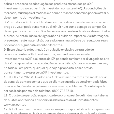
sobre o processo de adequação dos produtos oferecidos pela XP
Investimentos ao seu perfil de investidor, consulte o FAQ. As condições de
mercado, mudanças climáticas e o cenário macroeconômico podem afetar o
desempenho do investimento.
A rentabilidade de produtos financeiros pode apresentar variações e seu
preço ou valor pode aumentar ou diminuir num curto espaço de tempo. Os
desempenhos anteriores não são necessariamente indicativos de resultados
futuros. A rentabilidade divulgada não é líquida de impostos. As informações
presentes neste material são baseadas em simulações e os resultados reais
poderão ser significativamente diferentes.
Este relatório é destinado à circulação exclusiva para a rede de
relacionamento da XP Investimentos, incluindo assessores de
investimentos da XP e clientes da XP, podendo também ser divulgado no site
da XP. Fica proibida sua reprodução ou redistribuição para qualquer pessoa,
no todo ou em parte, qualquer que seja o propósito, sem o prévio
consentimento expresso da XP Investimentos.
0800 77 20202. A Ouvidoria da XP Investimentos tem a missão de servir
de canal de contato sempre que os clientes que não se sentirem satisfeitos
com as soluções dadas pela empresa aos seus problemas. O contato pode
ser realizado por meio do telefone: 0800 722 3710.
O custo da operação e a política de cobrança estão definidos nas tabelas
de custos operacionais disponibilizadas no site da XP Investimentos:
www.xpi.com.br.
A XP Investimentos se exime de qualquer responsabilidade por quaisquer
prejuízos, diretos ou indiretos, que venham a decorrer da utilização deste