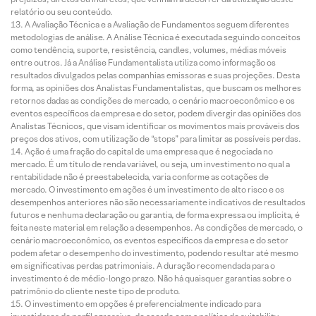
relatório ou seu conteúdo.
A Avaliação Técnica e a Avaliação de Fundamentos seguem diferentes
metodologias de análise. A Análise Técnica é executada seguindo conceitos
como tendência, suporte, resistência, candles, volumes, médias móveis
entre outros. Já a Análise Fundamentalista utiliza como informação os
resultados divulgados pelas companhias emissoras e suas projeções. Desta
forma, as opiniões dos Analistas Fundamentalistas, que buscam os melhores
retornos dadas as condições de mercado, o cenário macroeconômico e os
eventos específicos da empresa e do setor, podem divergir das opiniões dos
Analistas Técnicos, que visam identificar os movimentos mais prováveis dos
preços dos ativos, com utilização de “stops” para limitar as possíveis perdas.
Ação é uma fração do capital de uma empresa que é negociada no
mercado. É um título de renda variável, ou seja, um investimento no qual a
rentabilidade não é preestabelecida, varia conforme as cotações de
mercado. O investimento em ações é um investimento de alto risco e os
desempenhos anteriores não são necessariamente indicativos de resultados
futuros e nenhuma declaração ou garantia, de forma expressa ou implícita, é
feita neste material em relação a desempenhos. As condições de mercado, o
cenário macroeconômico, os eventos específicos da empresa e do setor
podem afetar o desempenho do investimento, podendo resultar até mesmo
em significativas perdas patrimoniais. A duração recomendada para o
investimento é de médio-longo prazo. Não há quaisquer garantias sobre o
patrimônio do cliente neste tipo de produto.
O investimento em opções é preferencialmente indicado para