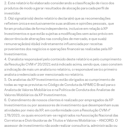
Este relatório foi elaborado considerando a classificação de risco dos
produtos de modo a gerar resultados de alocação para cada perfil de
investidor.
O(s) signatário(s) deste relatório declara(m) que as recomendações
refletem única e exclusivamente suas análises e opiniões pessoais, que
foram produzidas de forma independente, inclusive em relação à XP
Investimentos e que estão sujeitas a modificações sem aviso prévio em
decorrência de alterações nas condições de mercado, e que sua(s)
remuneração(es) é(são) indiretamente influenciada por receitas
provenientes dos negócios e operações financeiras realizadas pela XP
Investimentos.
O analista responsável pelo conteúdo deste relatório e pelo cumprimento
da Resolução CVM nº 20/2021 está indicado acima, sendo que, caso constem
a indicação de mais um analista no relatório, o responsável será o primeiro
analista credenciado a ser mencionado no relatório.
Os analistas da XP Investimentos estão obrigados ao cumprimento de
todas as regras previstas no Código de Conduta da APIMEC Brasil para o
Analista de Valores Mobiliários e na Política de Conduta dos Analistas de
Valores Mobiliários da XP Investimentos.
O atendimento de nossos clientes é realizado por empregados da XP
Investimentos ou por assessores de investimento que desempenham suas
atividades por meio da XP, em conformidade com a Resolução CVM nº
178/2023, os quais encontram-se registrados na Associação Nacional das
Corretoras e Distribuidoras de Títulos e Valores Mobiliários – ANCORD. O
assessor de investimento não pode realizar consultoria, administração ou