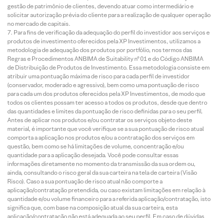
gestão de patrimônio de clientes, devendo atuar como intermediário e
solicitar autorização prévia do cliente para a realização de qualquer operação
no mercado de capitais.
Para fins de verificação da adequação do perfil do investidor aos serviços e
produtos de investimento oferecidos pela XP Investimentos, utilizamos a
metodologia de adequação dos produtos por portfólio, nos termos das
Regras e Procedimentos ANBIMA de Suitability nº 01 e do Código ANBIMA
de Distribuição de Produtos de Investimento. Essa metodologia consiste em
atribuir uma pontuação máxima de risco para cada perfil de investidor
(conservador, moderado e agressivo), bem como uma pontuação de risco
para cada um dos produtos oferecidos pela XP Investimentos, de modo que
todos os clientes possam ter acesso a todos os produtos, desde que dentro
das quantidades e limites da pontuação de risco definidas para o seu perfil.
Antes de aplicar nos produtos e/ou contratar os serviços objeto deste
material, é importante que você verifique se a sua pontuação de risco atual
comporta a aplicação nos produtos e/ou a contratação dos serviços em
questão, bem como se há limitações de volume, concentração e/ou
quantidade para a aplicação desejada. Você pode consultar essas
informações diretamente no momento da transmissão da sua ordem ou,
ainda, consultando o risco geral da sua carteira na tela de carteira (Visão
Risco). Caso a sua pontuação de risco atual não comporte a
aplicação/contratação pretendida, ou caso existam limitações em relação à
quantidade e/ou volume financeiro para a referida aplicação/contratação, isto
significa que, com base na composição atual da sua carteira, esta
aplicação/contratação não está adequada ao seu perfil. Em caso de dúvidas