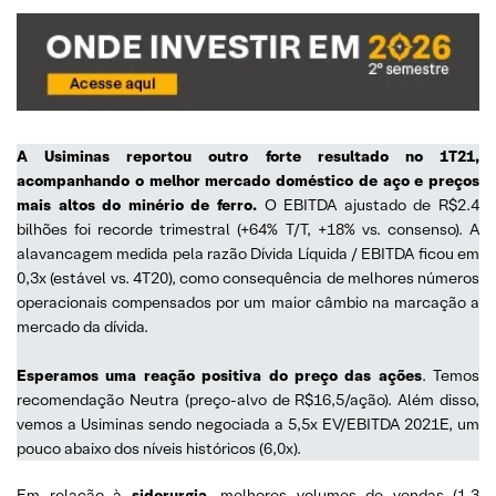
A Usiminas reportou outro forte resultado no 1T21,
acompanhando o melhor mercado doméstico de aço e preços
mais altos do minério de ferro.
O EBITDA ajustado de R$2.4
bilhões foi recorde trimestral (+64% T/T, +18% vs. consenso). A
alavancagem medida pela razão Dívida Líquida / EBITDA ficou em
0,3x (estável vs. 4T20), como consequência de melhores números
operacionais compensados por um maior câmbio na marcação a
mercado da dívida.
Esperamos uma reação positiva do preço das ações
. Temos
recomendação Neutra (preço-alvo de R$16,5/ação). Além disso,
vemos a Usiminas sendo negociada a 5,5x EV/EBITDA 2021E, um
pouco abaixo dos níveis históricos (6,0x).
Em relação à
siderurgia
, melhores volumes de vendas (1.3