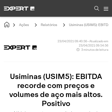
Ações
Relatórios
Usiminas (USIM5): EBITDA 
23/04/2021 09:40:56 • Atualizado em
23/04/2021 09:54:56
3 minutos de leitura
Usiminas (USIM5): EBITDA
recorde com preços e
volumes de aço mais altos.
Positivo