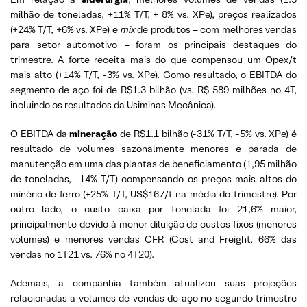
milhão de toneladas, +11% T/T, + 8% vs. XPe), preços realizados
(+24% T/T, +6% vs. XPe) e
mix
de produtos – com melhores vendas
para setor automotivo – foram os principais destaques do
trimestre. A forte receita mais do que compensou um Opex/t
mais alto (+14% T/T, -3% vs. XPe). Como resultado, o EBITDA do
segmento de aço foi de R$1.3 bilhão (vs. R$ 589 milhões no 4T,
incluindo os resultados da Usiminas Mecânica).
O EBITDA da
mineração
de R$1.1 bilhão (-31% T/T, -5% vs. XPe) é
resultado de volumes sazonalmente menores e parada de
manutenção em uma das plantas de beneficiamento (1,95 milhão
de toneladas, -14% T/T) compensando os preços mais altos do
minério de ferro (+25% T/T, US$167/t na média do trimestre). Por
outro lado, o custo caixa por tonelada foi 21,6% maior,
principalmente devido à menor diluição de custos fixos (menores
volumes) e menores vendas CFR (Cost and Freight, 66% das
vendas no 1T21 vs. 76% no 4T20).
Ademais, a companhia também atualizou suas projeções
relacionadas a volumes de vendas de aço no segundo trimestre