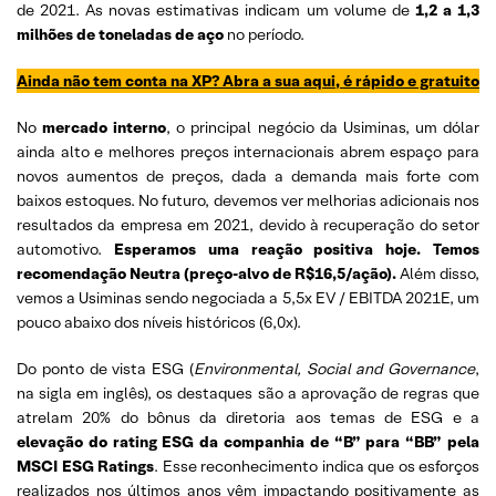
de 2021. As novas estimativas indicam um volume de
1,2 a 1,3
milhões de toneladas de aço
no período.
Ainda não tem conta na XP? Abra a sua aqui, é rápido e gratuito
No
mercado interno
, o principal negócio da Usiminas, um dólar
ainda alto e melhores preços internacionais abrem espaço para
novos aumentos de preços, dada a demanda mais forte com
baixos estoques. No futuro, devemos ver melhorias adicionais nos
resultados da empresa em 2021, devido à recuperação do setor
automotivo.
Esperamos uma reação positiva hoje. Temos
recomendação Neutra (preço-alvo de R$16,5/ação).
Além disso,
vemos a Usiminas sendo negociada a 5,5x EV / EBITDA 2021E, um
pouco abaixo dos níveis históricos (6,0x).
Do ponto de vista ESG (
Environmental, Social and Governance
,
na sigla em inglês), os destaques são a aprovação de regras que
atrelam 20% do bônus da diretoria aos temas de ESG e a
elevação do rating ESG da companhia de “B” para “BB” pela
MSCI ESG Ratings
. Esse reconhecimento indica que os esforços
realizados nos últimos anos vêm impactando positivamente as