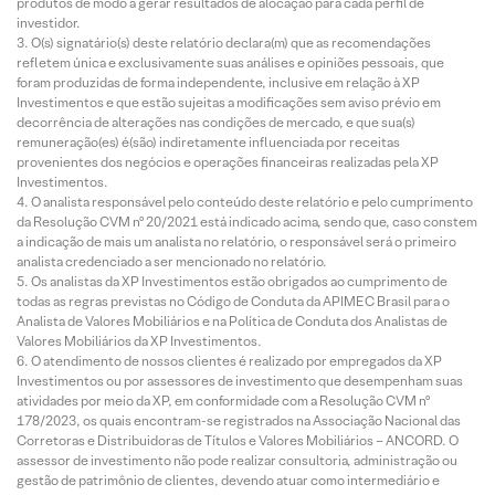
produtos de modo a gerar resultados de alocação para cada perfil de
investidor.
O(s) signatário(s) deste relatório declara(m) que as recomendações
refletem única e exclusivamente suas análises e opiniões pessoais, que
foram produzidas de forma independente, inclusive em relação à XP
Investimentos e que estão sujeitas a modificações sem aviso prévio em
decorrência de alterações nas condições de mercado, e que sua(s)
remuneração(es) é(são) indiretamente influenciada por receitas
provenientes dos negócios e operações financeiras realizadas pela XP
Investimentos.
O analista responsável pelo conteúdo deste relatório e pelo cumprimento
da Resolução CVM nº 20/2021 está indicado acima, sendo que, caso constem
a indicação de mais um analista no relatório, o responsável será o primeiro
analista credenciado a ser mencionado no relatório.
Os analistas da XP Investimentos estão obrigados ao cumprimento de
todas as regras previstas no Código de Conduta da APIMEC Brasil para o
Analista de Valores Mobiliários e na Política de Conduta dos Analistas de
Valores Mobiliários da XP Investimentos.
O atendimento de nossos clientes é realizado por empregados da XP
Investimentos ou por assessores de investimento que desempenham suas
atividades por meio da XP, em conformidade com a Resolução CVM nº
178/2023, os quais encontram-se registrados na Associação Nacional das
Corretoras e Distribuidoras de Títulos e Valores Mobiliários – ANCORD. O
assessor de investimento não pode realizar consultoria, administração ou
gestão de patrimônio de clientes, devendo atuar como intermediário e