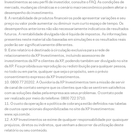
Investimentos ao seu perfil de investidor, consulte o FAQ. As condições de
mercado, mudanças climáticas e o cenário macroeconômico podem afetar o
desempenho do investimento.
A rentabilidade de produtos financeiros pode apresentar variações e seu
preço ou valor pode aumentar ou diminuir num curto espaço de tempo. Os
desempenhos anteriores não são necessariamente indicativos de resultados
futuros. A rentabilidade divulgada não é líquida de impostos. As informações
presentes neste material são baseadas em simulações e os resultados reais
poderão ser significativamente diferentes.
Este relatório é destinado à circulação exclusiva para a rede de
relacionamento da XP Investimentos, incluindo assessores de
investimentos da XP e clientes da XP, podendo também ser divulgado no site
da XP. Fica proibida sua reprodução ou redistribuição para qualquer pessoa,
no todo ou em parte, qualquer que seja o propósito, sem o prévio
consentimento expresso da XP Investimentos.
0800 77 20202. A Ouvidoria da XP Investimentos tem a missão de servir
de canal de contato sempre que os clientes que não se sentirem satisfeitos
com as soluções dadas pela empresa aos seus problemas. O contato pode
ser realizado por meio do telefone: 0800 722 3710.
O custo da operação e a política de cobrança estão definidos nas tabelas
de custos operacionais disponibilizadas no site da XP Investimentos:
www.xpi.com.br.
A XP Investimentos se exime de qualquer responsabilidade por quaisquer
prejuízos, diretos ou indiretos, que venham a decorrer da utilização deste
relatório ou seu conteúdo.