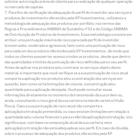
solicitar autorização prévia do cliente para a realização de qualquer operação
no mercado de capitais.
Para fins de verificação da adequação do perfil do investidor aos serviços e
produtos de investimento oferecidos pela XP Investimentos, utilizamos a
metodologia de adequação dos produtos por portfólio, nos termos das
Regras e Procedimentos ANBIMA de Suitability nº 01 e do Código ANBIMA
de Distribuição de Produtos de Investimento. Essa metodologia consiste em
atribuir uma pontuação máxima de risco para cada perfil de investidor
(conservador, moderado e agressivo), bem como uma pontuação de risco
para cada um dos produtos oferecidos pela XP Investimentos, de modo que
todos os clientes possam ter acesso a todos os produtos, desde que dentro
das quantidades e limites da pontuação de risco definidas para o seu perfil.
Antes de aplicar nos produtos e/ou contratar os serviços objeto deste
material, é importante que você verifique se a sua pontuação de risco atual
comporta a aplicação nos produtos e/ou a contratação dos serviços em
questão, bem como se há limitações de volume, concentração e/ou
quantidade para a aplicação desejada. Você pode consultar essas
informações diretamente no momento da transmissão da sua ordem ou,
ainda, consultando o risco geral da sua carteira na tela de carteira (Visão
Risco). Caso a sua pontuação de risco atual não comporte a
aplicação/contratação pretendida, ou caso existam limitações em relação à
quantidade e/ou volume financeiro para a referida aplicação/contratação, isto
significa que, com base na composição atual da sua carteira, esta
aplicação/contratação não está adequada ao seu perfil. Em caso de dúvidas
sobre o processo de adequação dos produtos oferecidos pela XP