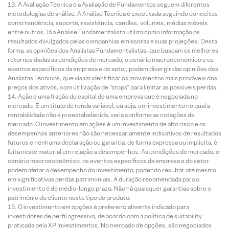
A Avaliação Técnica e a Avaliação de Fundamentos seguem diferentes
metodologias de análise. A Análise Técnica é executada seguindo conceitos
como tendência, suporte, resistência, candles, volumes, médias móveis
entre outros. Já a Análise Fundamentalista utiliza como informação os
resultados divulgados pelas companhias emissoras e suas projeções. Desta
forma, as opiniões dos Analistas Fundamentalistas, que buscam os melhores
retornos dadas as condições de mercado, o cenário macroeconômico e os
eventos específicos da empresa e do setor, podem divergir das opiniões dos
Analistas Técnicos, que visam identificar os movimentos mais prováveis dos
preços dos ativos, com utilização de “stops” para limitar as possíveis perdas.
Ação é uma fração do capital de uma empresa que é negociada no
mercado. É um título de renda variável, ou seja, um investimento no qual a
rentabilidade não é preestabelecida, varia conforme as cotações de
mercado. O investimento em ações é um investimento de alto risco e os
desempenhos anteriores não são necessariamente indicativos de resultados
futuros e nenhuma declaração ou garantia, de forma expressa ou implícita, é
feita neste material em relação a desempenhos. As condições de mercado, o
cenário macroeconômico, os eventos específicos da empresa e do setor
podem afetar o desempenho do investimento, podendo resultar até mesmo
em significativas perdas patrimoniais. A duração recomendada para o
investimento é de médio-longo prazo. Não há quaisquer garantias sobre o
patrimônio do cliente neste tipo de produto.
O investimento em opções é preferencialmente indicado para
investidores de perfil agressivo, de acordo com a política de suitability
praticada pela XP Investimentos. No mercado de opções, são negociados