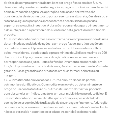
direitos de compra ou venda de um bem por preço fixado em data futura,
devendo o adquirente do direito negociado pagar um prêmio ao vendedor tal
como num acordo seguro. As operações com esses derivativos são
consideradas de risco muito alto por apresentarem altas relações de risco e
retorno e algumas posições apresentarem a possibilidade de perdas
superiores ao capital investido. A duração recomendada para o investimento
é de curto prazo e o patrimônio do cliente não está garantido neste tipo de
produto.
O investimento em termos são contratos para compra ou a venda de uma
determinada quantidade de ações, a um preço fixado, para liquidação em
prazo determinado. O prazo do contrato a Termo é livremente escolhido
pelos investidores, obedecendo o prazo mínimo de 16 dias e máximo de 999
dias corridos. O preço será o valor da ação adicionado de uma parcela
correspondente aos juros – que são fixados livremente em mercado, em
função do prazo do contrato. Toda transação a termo requer um depósito de
garantia. Essas garantias são prestadas em duas formas: cobertura ou
margem.
O investimento em Mercados Futuros embute riscos de perdas
patrimoniais significativos. Commodity é um objeto ou determinante de
preço de um contrato futuro ou outro instrumento derivativo, podendo
consubstanciar um índice, uma taxa, um valor mobiliário ou produto físico. É
um investimento de risco muito alto, que contempla a possibilidade de
oscilação de preço devido à utilização de alavancagem financeira. A duração
recomendada para o investimento é de curto prazo e o patrimônio do cliente
não está garantido neste tipo de produto. As condições de mercado,