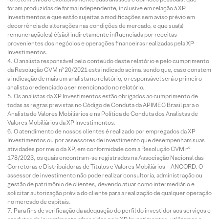
foram produzidas de forma independente, inclusive em relação à XP
Investimentos e que estão sujeitas a modificações sem aviso prévio em
decorrência de alterações nas condições de mercado, e que sua(s)
remuneração(es) é(são) indiretamente influenciada por receitas
provenientes dos negócios e operações financeiras realizadas pela XP
Investimentos.
O analista responsável pelo conteúdo deste relatório e pelo cumprimento
da Resolução CVM nº 20/2021 está indicado acima, sendo que, caso constem
a indicação de mais um analista no relatório, o responsável será o primeiro
analista credenciado a ser mencionado no relatório.
Os analistas da XP Investimentos estão obrigados ao cumprimento de
todas as regras previstas no Código de Conduta da APIMEC Brasil para o
Analista de Valores Mobiliários e na Política de Conduta dos Analistas de
Valores Mobiliários da XP Investimentos.
O atendimento de nossos clientes é realizado por empregados da XP
Investimentos ou por assessores de investimento que desempenham suas
atividades por meio da XP, em conformidade com a Resolução CVM nº
178/2023, os quais encontram-se registrados na Associação Nacional das
Corretoras e Distribuidoras de Títulos e Valores Mobiliários – ANCORD. O
assessor de investimento não pode realizar consultoria, administração ou
gestão de patrimônio de clientes, devendo atuar como intermediário e
solicitar autorização prévia do cliente para a realização de qualquer operação
no mercado de capitais.
Para fins de verificação da adequação do perfil do investidor aos serviços e