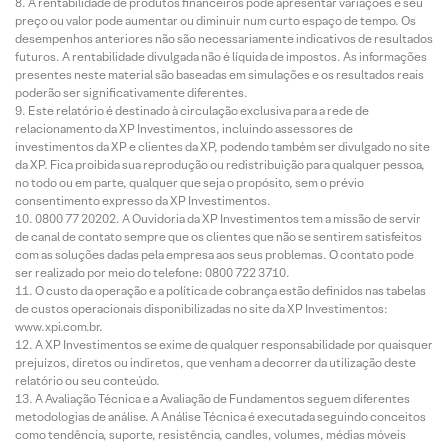
A rentabilidade de produtos financeiros pode apresentar variações e seu
preço ou valor pode aumentar ou diminuir num curto espaço de tempo. Os
desempenhos anteriores não são necessariamente indicativos de resultados
futuros. A rentabilidade divulgada não é líquida de impostos. As informações
presentes neste material são baseadas em simulações e os resultados reais
poderão ser significativamente diferentes.
Este relatório é destinado à circulação exclusiva para a rede de
relacionamento da XP Investimentos, incluindo assessores de
investimentos da XP e clientes da XP, podendo também ser divulgado no site
da XP. Fica proibida sua reprodução ou redistribuição para qualquer pessoa,
no todo ou em parte, qualquer que seja o propósito, sem o prévio
consentimento expresso da XP Investimentos.
0800 77 20202. A Ouvidoria da XP Investimentos tem a missão de servir
de canal de contato sempre que os clientes que não se sentirem satisfeitos
com as soluções dadas pela empresa aos seus problemas. O contato pode
ser realizado por meio do telefone: 0800 722 3710.
O custo da operação e a política de cobrança estão definidos nas tabelas
de custos operacionais disponibilizadas no site da XP Investimentos:
www.xpi.com.br.
A XP Investimentos se exime de qualquer responsabilidade por quaisquer
prejuízos, diretos ou indiretos, que venham a decorrer da utilização deste
relatório ou seu conteúdo.
A Avaliação Técnica e a Avaliação de Fundamentos seguem diferentes
metodologias de análise. A Análise Técnica é executada seguindo conceitos
como tendência, suporte, resistência, candles, volumes, médias móveis