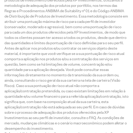
produtos de investimento oferecidos pela XP Investimentos, utilizamos a
metodologia de adequação dos produtos por portfólio, nos termos das
Regras e Procedimentos ANBIMA de Suitability nº 01 e do Código ANBIMA
de Distribuição de Produtos de Investimento. Essa metodologia consiste em
atribuir uma pontuação máxima de risco para cada perfil de investidor
(conservador, moderado e agressivo), bem como uma pontuação de risco
para cada um dos produtos oferecidos pela XP Investimentos, de modo que
todos os clientes possam ter acesso a todos os produtos, desde que dentro
das quantidades e limites da pontuação de risco definidas para o seu perfil.
Antes de aplicar nos produtos e/ou contratar os serviços objeto deste
material, é importante que você verifique se a sua pontuação de risco atual
comporta a aplicação nos produtos e/ou a contratação dos serviços em
questão, bem como se há limitações de volume, concentração e/ou
quantidade para a aplicação desejada. Você pode consultar essas
informações diretamente no momento da transmissão da sua ordem ou,
ainda, consultando o risco geral da sua carteira na tela de carteira (Visão
Risco). Caso a sua pontuação de risco atual não comporte a
aplicação/contratação pretendida, ou caso existam limitações em relação à
quantidade e/ou volume financeiro para a referida aplicação/contratação, isto
significa que, com base na composição atual da sua carteira, esta
aplicação/contratação não está adequada ao seu perfil. Em caso de dúvidas
sobre o processo de adequação dos produtos oferecidos pela XP
Investimentos ao seu perfil de investidor, consulte o FAQ. As condições de
mercado, mudanças climáticas e o cenário macroeconômico podem afetar o
desempenho do investimento.