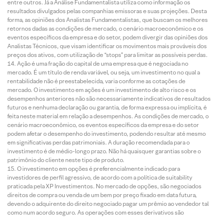
entre outros. Já a Análise Fundamentalista utiliza como informação os
resultados divulgados pelas companhias emissoras e suas projeções. Desta
forma, as opiniões dos Analistas Fundamentalistas, que buscam os melhores
retornos dadas as condições de mercado, o cenário macroeconômico e os
eventos específicos da empresa e do setor, podem divergir das opiniões dos
Analistas Técnicos, que visam identificar os movimentos mais prováveis dos
preços dos ativos, com utilização de “stops” para limitar as possíveis perdas.
Ação é uma fração do capital de uma empresa que é negociada no
mercado. É um título de renda variável, ou seja, um investimento no qual a
rentabilidade não é preestabelecida, varia conforme as cotações de
mercado. O investimento em ações é um investimento de alto risco e os
desempenhos anteriores não são necessariamente indicativos de resultados
futuros e nenhuma declaração ou garantia, de forma expressa ou implícita, é
feita neste material em relação a desempenhos. As condições de mercado, o
cenário macroeconômico, os eventos específicos da empresa e do setor
podem afetar o desempenho do investimento, podendo resultar até mesmo
em significativas perdas patrimoniais. A duração recomendada para o
investimento é de médio-longo prazo. Não há quaisquer garantias sobre o
patrimônio do cliente neste tipo de produto.
O investimento em opções é preferencialmente indicado para
investidores de perfil agressivo, de acordo com a política de suitability
praticada pela XP Investimentos. No mercado de opções, são negociados
direitos de compra ou venda de um bem por preço fixado em data futura,
devendo o adquirente do direito negociado pagar um prêmio ao vendedor tal
como num acordo seguro. As operações com esses derivativos são