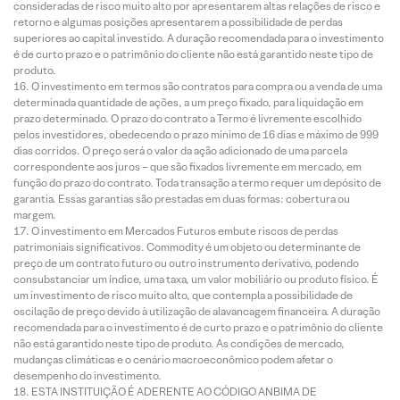
consideradas de risco muito alto por apresentarem altas relações de risco e
retorno e algumas posições apresentarem a possibilidade de perdas
superiores ao capital investido. A duração recomendada para o investimento
é de curto prazo e o patrimônio do cliente não está garantido neste tipo de
produto.
O investimento em termos são contratos para compra ou a venda de uma
determinada quantidade de ações, a um preço fixado, para liquidação em
prazo determinado. O prazo do contrato a Termo é livremente escolhido
pelos investidores, obedecendo o prazo mínimo de 16 dias e máximo de 999
dias corridos. O preço será o valor da ação adicionado de uma parcela
correspondente aos juros – que são fixados livremente em mercado, em
função do prazo do contrato. Toda transação a termo requer um depósito de
garantia. Essas garantias são prestadas em duas formas: cobertura ou
margem.
O investimento em Mercados Futuros embute riscos de perdas
patrimoniais significativos. Commodity é um objeto ou determinante de
preço de um contrato futuro ou outro instrumento derivativo, podendo
consubstanciar um índice, uma taxa, um valor mobiliário ou produto físico. É
um investimento de risco muito alto, que contempla a possibilidade de
oscilação de preço devido à utilização de alavancagem financeira. A duração
recomendada para o investimento é de curto prazo e o patrimônio do cliente
não está garantido neste tipo de produto. As condições de mercado,
mudanças climáticas e o cenário macroeconômico podem afetar o
desempenho do investimento.
ESTA INSTITUIÇÃO É ADERENTE AO CÓDIGO ANBIMA DE