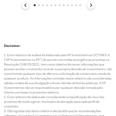
Disclaimer:
Este relatório de análise foi elaborado pela XP Investimentos CCTVM S.A.
(“XP Investimentos ou XP”) de acordo com todas as exigências previstas na
Resolução CVM 20/2021, tem como objetivo fornecer informações que
possam auxiliar o investidor a tomar sua própria decisão de investimento, não
constituindo qualquer tipo de oferta ou solicitação de compra e/ou venda de
qualquer produto. As informações contidas neste relatório são consideradas
válidas na data de sua divulgação e foram obtidas de fontes públicas. A XP
Investimentos não se responsabiliza por qualquer decisão tomada pelo
cliente com base no presente relatório.
Este relatório foi elaborado considerando a classificação de risco dos
produtos de modo a gerar resultados de alocação para cada perfil de
investidor.
O(s) signatário(s) deste relatório declara(m) que as recomendações
refletem única e exclusivamente suas análises e opiniões pessoais, que