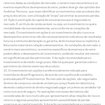
retornos dadas as condições de mercado, o cenário macroeconômico e os
eventos específicos da empresa e do setor, podem divergir das opiniões dos
Analistas Técnicos, que visam identificar os movimentos mais prováveis dos
preços dos ativos, com utilização de “stops” para limitar as possíveis perdas.
Ação é uma fração do capital de uma empresa que é negociada no
mercado. É um título de renda variável, ou seja, um investimento no qual a
rentabilidade não é preestabelecida, varia conforme as cotações de
mercado. O investimento em ações é um investimento de alto risco e os
desempenhos anteriores não são necessariamente indicativos de resultados
futuros e nenhuma declaração ou garantia, de forma expressa ou implícita, é
feita neste material em relação a desempenhos. As condições de mercado, o
cenário macroeconômico, os eventos específicos da empresa e do setor
podem afetar o desempenho do investimento, podendo resultar até mesmo
em significativas perdas patrimoniais. A duração recomendada para o
investimento é de médio-longo prazo. Não há quaisquer garantias sobre o
patrimônio do cliente neste tipo de produto.
O investimento em opções é preferencialmente indicado para
investidores de perfil agressivo, de acordo com a política de suitability
praticada pela XP Investimentos. No mercado de opções, são negociados
direitos de compra ou venda de um bem por preço fixado em data futura,
devendo o adquirente do direito negociado pagar um prêmio ao vendedor tal
como num acordo seguro. As operações com esses derivativos são
consideradas de risco muito alto por apresentarem altas relações de risco e
retorno e algumas posições apresentarem a possibilidade de perdas
superiores ao capital investido. A duração recomendada para o investimento