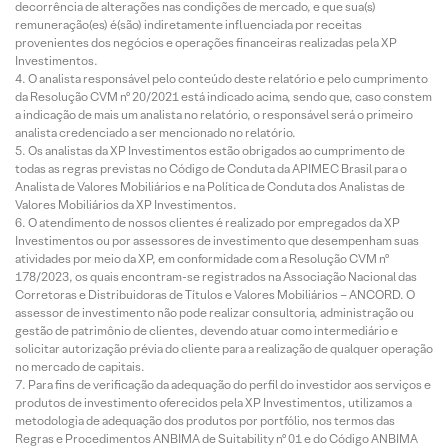
decorrência de alterações nas condições de mercado, e que sua(s)
remuneração(es) é(são) indiretamente influenciada por receitas
provenientes dos negócios e operações financeiras realizadas pela XP
Investimentos.
O analista responsável pelo conteúdo deste relatório e pelo cumprimento
da Resolução CVM nº 20/2021 está indicado acima, sendo que, caso constem
a indicação de mais um analista no relatório, o responsável será o primeiro
analista credenciado a ser mencionado no relatório.
Os analistas da XP Investimentos estão obrigados ao cumprimento de
todas as regras previstas no Código de Conduta da APIMEC Brasil para o
Analista de Valores Mobiliários e na Política de Conduta dos Analistas de
Valores Mobiliários da XP Investimentos.
O atendimento de nossos clientes é realizado por empregados da XP
Investimentos ou por assessores de investimento que desempenham suas
atividades por meio da XP, em conformidade com a Resolução CVM nº
178/2023, os quais encontram-se registrados na Associação Nacional das
Corretoras e Distribuidoras de Títulos e Valores Mobiliários – ANCORD. O
assessor de investimento não pode realizar consultoria, administração ou
gestão de patrimônio de clientes, devendo atuar como intermediário e
solicitar autorização prévia do cliente para a realização de qualquer operação
no mercado de capitais.
Para fins de verificação da adequação do perfil do investidor aos serviços e
produtos de investimento oferecidos pela XP Investimentos, utilizamos a
metodologia de adequação dos produtos por portfólio, nos termos das
Regras e Procedimentos ANBIMA de Suitability nº 01 e do Código ANBIMA