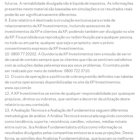
futuros. A rentabilidade divulgada não é líquida de impostos. As informações
presentes neste material são baseadas em simulações e os resultados reais
poderão ser significativamente diferentes.
Este relatório é destinado à circulação exclusiva para a rede de
relacionamento da XP Investimentos, incluindo assessores de
investimentos da XP e clientes da XP, podendo também ser divulgado no site
da XP. Fica proibida sua reprodução ou redistribuição para qualquer pessoa,
no todo ou em parte, qualquer que seja o propósito, sem o prévio
consentimento expresso da XP Investimentos.
0800 77 20202. A Ouvidoria da XP Investimentos tem a missão de servir
de canal de contato sempre que os clientes que não se sentirem satisfeitos
com as soluções dadas pela empresa aos seus problemas. O contato pode
ser realizado por meio do telefone: 0800 722 3710.
O custo da operação e a política de cobrança estão definidos nas tabelas
de custos operacionais disponibilizadas no site da XP Investimentos:
www.xpi.com.br.
A XP Investimentos se exime de qualquer responsabilidade por quaisquer
prejuízos, diretos ou indiretos, que venham a decorrer da utilização deste
relatório ou seu conteúdo.
A Avaliação Técnica e a Avaliação de Fundamentos seguem diferentes
metodologias de análise. A Análise Técnica é executada seguindo conceitos
como tendência, suporte, resistência, candles, volumes, médias móveis
entre outros. Já a Análise Fundamentalista utiliza como informação os
resultados divulgados pelas companhias emissoras e suas projeções. Desta
forma, as opiniões dos Analistas Fundamentalistas, que buscam os melhores