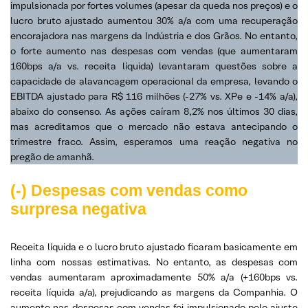
impulsionada por fortes volumes (apesar da queda nos preços) e o
lucro bruto ajustado aumentou 30% a/a com uma recuperação
encorajadora nas margens da Indústria e dos Grãos. No entanto,
o forte aumento nas despesas com vendas (que aumentaram
160bps a/a vs. receita líquida) levantaram questões sobre a
capacidade de alavancagem operacional da empresa, levando o
EBITDA ajustado para R$ 116 milhões (-27% vs. XPe e -14% a/a),
abaixo do consenso. As ações caíram 8,2% nos últimos 30 dias,
mas acreditamos que o mercado não estava antecipando o
trimestre fraco. Assim, esperamos uma reação negativa no
pregão de amanhã.
(-) Despesas com vendas como
surpresa negativa
Receita líquida e o lucro bruto ajustado ficaram basicamente em
linha com nossas estimativas. No entanto, as despesas com
vendas aumentaram aproximadamente 50% a/a (+160bps vs.
receita líquida a/a), prejudicando as margens da Companhia. O
aumento nas despesas com vendas foi impulsionado pelo ajuste