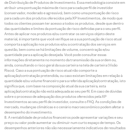
de Distribuição de Produtos de Investimento. Essa metodologia consiste em
atribuir uma pontuação máxima de risco para cada perfil de investidor
(conservador, moderado e agressivo), bem como uma pontuação de risco
para cada um dos produtos oferecidos pela XP Investimentos, de modo que
todos os clientes possam ter acesso a todos os produtos, desde que dentro
das quantidades e limites da pontuação de risco definidas para o seu perfil.
Antes de aplicar nos produtos e/ou contratar os serviços objeto deste
material, é importante que você verifique se a sua pontuação de risco atual
comporta a aplicação nos produtos e/ou a contratação dos serviços em
questão, bem como se há limitações de volume, concentração e/ou
quantidade para a aplicação desejada. Você pode consultar essas
informações diretamente no momento da transmissão da sua ordem ou,
ainda, consultando o risco geral da sua carteira na tela de carteira (Visão
Risco). Caso a sua pontuação de risco atual não comporte a
aplicação/contratação pretendida, ou caso existam limitações em relação à
quantidade e/ou volume financeiro para a referida aplicação/contratação, isto
significa que, com base na composição atual da sua carteira, esta
aplicação/contratação não está adequada ao seu perfil. Em caso de dúvidas
sobre o processo de adequação dos produtos oferecidos pela XP
Investimentos ao seu perfil de investidor, consulte o FAQ. As condições de
mercado, mudanças climáticas e o cenário macroeconômico podem afetar o
desempenho do investimento.
A rentabilidade de produtos financeiros pode apresentar variações e seu
preço ou valor pode aumentar ou diminuir num curto espaço de tempo. Os
desempenhos anteriores não são necessariamente indicativos de resultados