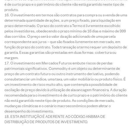
é de curto prazo e o patrimônio do cliente não está garantido neste tipo de
produto.
O investimento em termos são contratos para compra ou a venda de uma
determinada quantidade de ações, a um preço fixado, para liquidação em
prazo determinado. O prazo do contrato a Termo é livremente escolhido
pelos investidores, obedecendo o prazo mínimo de 16 dias e máximo de 999
dias corridos. O preço será o valor da ação adicionado de uma parcela
correspondente aos juros – que são fixados livremente em mercado, em
função do prazo do contrato. Toda transação a termo requer um depósito de
garantia. Essas garantias são prestadas em duas formas: cobertura ou
margem.
O investimento em Mercados Futuros embute riscos de perdas
patrimoniais significativos. Commodity é um objeto ou determinante de
preço de um contrato futuro ou outro instrumento derivativo, podendo
consubstanciar um índice, uma taxa, um valor mobiliário ou produto físico. É
um investimento de risco muito alto, que contempla a possibilidade de
oscilação de preço devido à utilização de alavancagem financeira. A duração
recomendada para o investimento é de curto prazo e o patrimônio do cliente
não está garantido neste tipo de produto. As condições de mercado,
mudanças climáticas e o cenário macroeconômico podem afetar o
desempenho do investimento.
ESTA INSTITUIÇÃO É ADERENTE AO CÓDIGO ANBIMA DE
DISTRIBUIÇÃO DE PRODUTOS DE INVESTIMENTO.