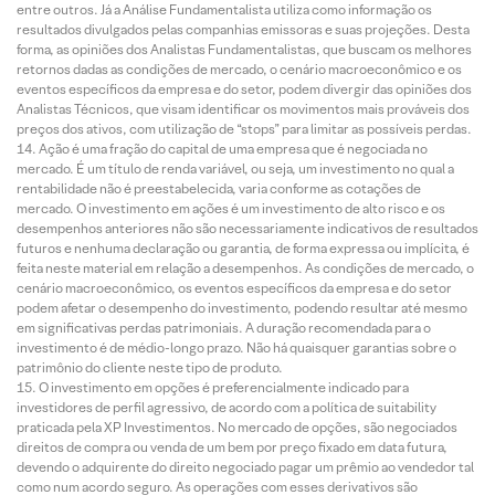
entre outros. Já a Análise Fundamentalista utiliza como informação os
resultados divulgados pelas companhias emissoras e suas projeções. Desta
forma, as opiniões dos Analistas Fundamentalistas, que buscam os melhores
retornos dadas as condições de mercado, o cenário macroeconômico e os
eventos específicos da empresa e do setor, podem divergir das opiniões dos
Analistas Técnicos, que visam identificar os movimentos mais prováveis dos
preços dos ativos, com utilização de “stops” para limitar as possíveis perdas.
Ação é uma fração do capital de uma empresa que é negociada no
mercado. É um título de renda variável, ou seja, um investimento no qual a
rentabilidade não é preestabelecida, varia conforme as cotações de
mercado. O investimento em ações é um investimento de alto risco e os
desempenhos anteriores não são necessariamente indicativos de resultados
futuros e nenhuma declaração ou garantia, de forma expressa ou implícita, é
feita neste material em relação a desempenhos. As condições de mercado, o
cenário macroeconômico, os eventos específicos da empresa e do setor
podem afetar o desempenho do investimento, podendo resultar até mesmo
em significativas perdas patrimoniais. A duração recomendada para o
investimento é de médio-longo prazo. Não há quaisquer garantias sobre o
patrimônio do cliente neste tipo de produto.
O investimento em opções é preferencialmente indicado para
investidores de perfil agressivo, de acordo com a política de suitability
praticada pela XP Investimentos. No mercado de opções, são negociados
direitos de compra ou venda de um bem por preço fixado em data futura,
devendo o adquirente do direito negociado pagar um prêmio ao vendedor tal
como num acordo seguro. As operações com esses derivativos são