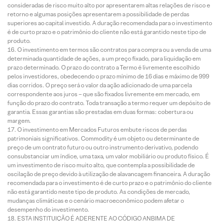
consideradas de risco muito alto por apresentarem altas relações de risco e
retorno e algumas posições apresentarem a possibilidade de perdas
superiores ao capital investido. A duração recomendada para o investimento
é de curto prazo e o patrimônio do cliente não está garantido neste tipo de
produto.
O investimento em termos são contratos para compra ou a venda de uma
determinada quantidade de ações, a um preço fixado, para liquidação em
prazo determinado. O prazo do contrato a Termo é livremente escolhido
pelos investidores, obedecendo o prazo mínimo de 16 dias e máximo de 999
dias corridos. O preço será o valor da ação adicionado de uma parcela
correspondente aos juros – que são fixados livremente em mercado, em
função do prazo do contrato. Toda transação a termo requer um depósito de
garantia. Essas garantias são prestadas em duas formas: cobertura ou
margem.
O investimento em Mercados Futuros embute riscos de perdas
patrimoniais significativos. Commodity é um objeto ou determinante de
preço de um contrato futuro ou outro instrumento derivativo, podendo
consubstanciar um índice, uma taxa, um valor mobiliário ou produto físico. É
um investimento de risco muito alto, que contempla a possibilidade de
oscilação de preço devido à utilização de alavancagem financeira. A duração
recomendada para o investimento é de curto prazo e o patrimônio do cliente
não está garantido neste tipo de produto. As condições de mercado,
mudanças climáticas e o cenário macroeconômico podem afetar o
desempenho do investimento.
ESTA INSTITUIÇÃO É ADERENTE AO CÓDIGO ANBIMA DE