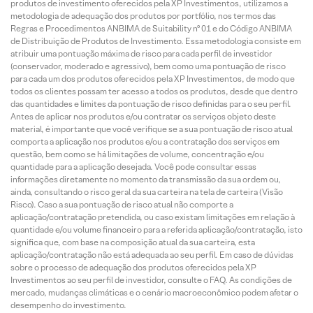
produtos de investimento oferecidos pela XP Investimentos, utilizamos a
metodologia de adequação dos produtos por portfólio, nos termos das
Regras e Procedimentos ANBIMA de Suitability nº 01 e do Código ANBIMA
de Distribuição de Produtos de Investimento. Essa metodologia consiste em
atribuir uma pontuação máxima de risco para cada perfil de investidor
(conservador, moderado e agressivo), bem como uma pontuação de risco
para cada um dos produtos oferecidos pela XP Investimentos, de modo que
todos os clientes possam ter acesso a todos os produtos, desde que dentro
das quantidades e limites da pontuação de risco definidas para o seu perfil.
Antes de aplicar nos produtos e/ou contratar os serviços objeto deste
material, é importante que você verifique se a sua pontuação de risco atual
comporta a aplicação nos produtos e/ou a contratação dos serviços em
questão, bem como se há limitações de volume, concentração e/ou
quantidade para a aplicação desejada. Você pode consultar essas
informações diretamente no momento da transmissão da sua ordem ou,
ainda, consultando o risco geral da sua carteira na tela de carteira (Visão
Risco). Caso a sua pontuação de risco atual não comporte a
aplicação/contratação pretendida, ou caso existam limitações em relação à
quantidade e/ou volume financeiro para a referida aplicação/contratação, isto
significa que, com base na composição atual da sua carteira, esta
aplicação/contratação não está adequada ao seu perfil. Em caso de dúvidas
sobre o processo de adequação dos produtos oferecidos pela XP
Investimentos ao seu perfil de investidor, consulte o FAQ. As condições de
mercado, mudanças climáticas e o cenário macroeconômico podem afetar o
desempenho do investimento.