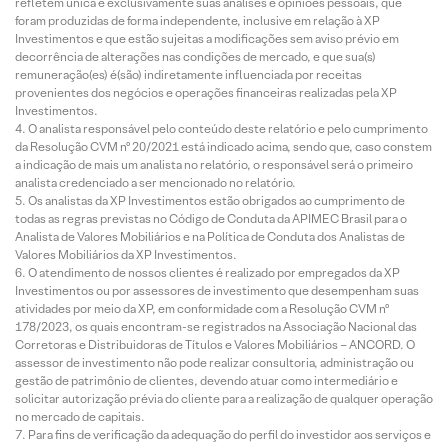
refletem única e exclusivamente suas análises e opiniões pessoais, que
foram produzidas de forma independente, inclusive em relação à XP
Investimentos e que estão sujeitas a modificações sem aviso prévio em
decorrência de alterações nas condições de mercado, e que sua(s)
remuneração(es) é(são) indiretamente influenciada por receitas
provenientes dos negócios e operações financeiras realizadas pela XP
Investimentos.
O analista responsável pelo conteúdo deste relatório e pelo cumprimento
da Resolução CVM nº 20/2021 está indicado acima, sendo que, caso constem
a indicação de mais um analista no relatório, o responsável será o primeiro
analista credenciado a ser mencionado no relatório.
Os analistas da XP Investimentos estão obrigados ao cumprimento de
todas as regras previstas no Código de Conduta da APIMEC Brasil para o
Analista de Valores Mobiliários e na Política de Conduta dos Analistas de
Valores Mobiliários da XP Investimentos.
O atendimento de nossos clientes é realizado por empregados da XP
Investimentos ou por assessores de investimento que desempenham suas
atividades por meio da XP, em conformidade com a Resolução CVM nº
178/2023, os quais encontram-se registrados na Associação Nacional das
Corretoras e Distribuidoras de Títulos e Valores Mobiliários – ANCORD. O
assessor de investimento não pode realizar consultoria, administração ou
gestão de patrimônio de clientes, devendo atuar como intermediário e
solicitar autorização prévia do cliente para a realização de qualquer operação
no mercado de capitais.
Para fins de verificação da adequação do perfil do investidor aos serviços e