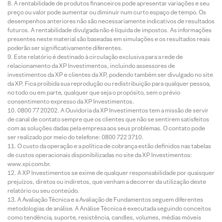
A rentabilidade de produtos financeiros pode apresentar variações e seu
preço ou valor pode aumentar ou diminuir num curto espaço de tempo. Os
desempenhos anteriores não são necessariamente indicativos de resultados
futuros. A rentabilidade divulgada não é líquida de impostos. As informações
presentes neste material são baseadas em simulações e os resultados reais
poderão ser significativamente diferentes.
Este relatório é destinado à circulação exclusiva para a rede de
relacionamento da XP Investimentos, incluindo assessores de
investimentos da XP e clientes da XP, podendo também ser divulgado no site
da XP. Fica proibida sua reprodução ou redistribuição para qualquer pessoa,
no todo ou em parte, qualquer que seja o propósito, sem o prévio
consentimento expresso da XP Investimentos.
0800 77 20202. A Ouvidoria da XP Investimentos tem a missão de servir
de canal de contato sempre que os clientes que não se sentirem satisfeitos
com as soluções dadas pela empresa aos seus problemas. O contato pode
ser realizado por meio do telefone: 0800 722 3710.
O custo da operação e a política de cobrança estão definidos nas tabelas
de custos operacionais disponibilizadas no site da XP Investimentos:
www.xpi.com.br.
A XP Investimentos se exime de qualquer responsabilidade por quaisquer
prejuízos, diretos ou indiretos, que venham a decorrer da utilização deste
relatório ou seu conteúdo.
A Avaliação Técnica e a Avaliação de Fundamentos seguem diferentes
metodologias de análise. A Análise Técnica é executada seguindo conceitos
como tendência, suporte, resistência, candles, volumes, médias móveis