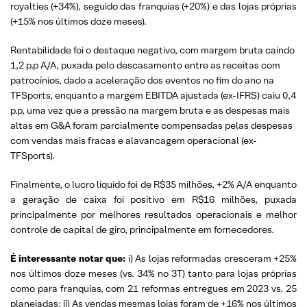
royalties (+34%), seguido das franquias (+20%) e das lojas próprias
(+15% nos últimos doze meses).
Rentabilidade foi o destaque negativo, com margem bruta caindo
1,2 p.p A/A, puxada pelo descasamento entre as receitas com
patrocínios, dado a aceleração dos eventos no fim do ano na
TFSports, enquanto a margem EBITDA ajustada (ex-IFRS) caiu 0,4
p.p, uma vez que a pressão na margem bruta e as despesas mais
altas em G&A foram parcialmente compensadas pelas despesas
com vendas mais fracas e alavancagem operacional (ex-
TFSports).
Finalmente, o lucro líquido foi de R$35 milhões, +2% A/A enquanto
a geração de caixa foi positivo em R$16 milhões, puxada
principalmente por melhores resultados operacionais e melhor
controle de capital de giro, principalmente em fornecedores.
É interessante notar que:
i) As lojas reformadas cresceram +25%
nos últimos doze meses (vs. 34% no 3T) tanto para lojas próprias
como para franquias, com 21 reformas entregues em 2023 vs. 25
planejadas; ii) As vendas mesmas lojas foram de +16% nos últimos