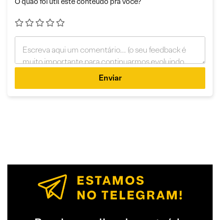
O quão foi útil este conteúdo pra você?
Enviar