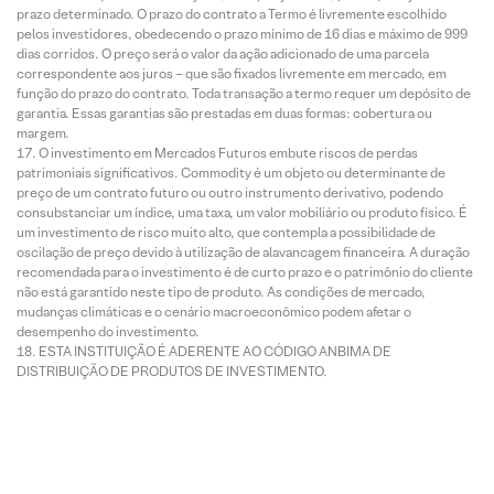
prazo determinado. O prazo do contrato a Termo é livremente escolhido
pelos investidores, obedecendo o prazo mínimo de 16 dias e máximo de 999
dias corridos. O preço será o valor da ação adicionado de uma parcela
correspondente aos juros – que são fixados livremente em mercado, em
função do prazo do contrato. Toda transação a termo requer um depósito de
garantia. Essas garantias são prestadas em duas formas: cobertura ou
margem.
O investimento em Mercados Futuros embute riscos de perdas
patrimoniais significativos. Commodity é um objeto ou determinante de
preço de um contrato futuro ou outro instrumento derivativo, podendo
consubstanciar um índice, uma taxa, um valor mobiliário ou produto físico. É
um investimento de risco muito alto, que contempla a possibilidade de
oscilação de preço devido à utilização de alavancagem financeira. A duração
recomendada para o investimento é de curto prazo e o patrimônio do cliente
não está garantido neste tipo de produto. As condições de mercado,
mudanças climáticas e o cenário macroeconômico podem afetar o
desempenho do investimento.
ESTA INSTITUIÇÃO É ADERENTE AO CÓDIGO ANBIMA DE
DISTRIBUIÇÃO DE PRODUTOS DE INVESTIMENTO.