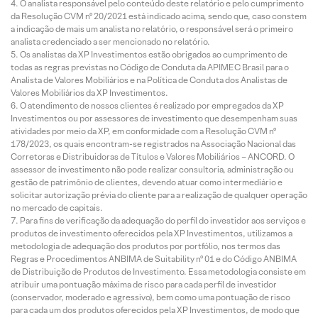
O analista responsável pelo conteúdo deste relatório e pelo cumprimento
da Resolução CVM nº 20/2021 está indicado acima, sendo que, caso constem
a indicação de mais um analista no relatório, o responsável será o primeiro
analista credenciado a ser mencionado no relatório.
Os analistas da XP Investimentos estão obrigados ao cumprimento de
todas as regras previstas no Código de Conduta da APIMEC Brasil para o
Analista de Valores Mobiliários e na Política de Conduta dos Analistas de
Valores Mobiliários da XP Investimentos.
O atendimento de nossos clientes é realizado por empregados da XP
Investimentos ou por assessores de investimento que desempenham suas
atividades por meio da XP, em conformidade com a Resolução CVM nº
178/2023, os quais encontram-se registrados na Associação Nacional das
Corretoras e Distribuidoras de Títulos e Valores Mobiliários – ANCORD. O
assessor de investimento não pode realizar consultoria, administração ou
gestão de patrimônio de clientes, devendo atuar como intermediário e
solicitar autorização prévia do cliente para a realização de qualquer operação
no mercado de capitais.
Para fins de verificação da adequação do perfil do investidor aos serviços e
produtos de investimento oferecidos pela XP Investimentos, utilizamos a
metodologia de adequação dos produtos por portfólio, nos termos das
Regras e Procedimentos ANBIMA de Suitability nº 01 e do Código ANBIMA
de Distribuição de Produtos de Investimento. Essa metodologia consiste em
atribuir uma pontuação máxima de risco para cada perfil de investidor
(conservador, moderado e agressivo), bem como uma pontuação de risco
para cada um dos produtos oferecidos pela XP Investimentos, de modo que