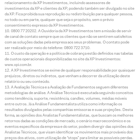
relacionamento da XP Investimentos, incluindo assessores de
investimentos da XP e clientes da XP, podendo também ser divulgado no site
da XP. Fica proibida sua reprodução ou redistribuição para qualquer pessoa,
no todo ou em parte, qualquer que seja o propósito, sem o prévio
consentimento expresso da XP Investimentos.
0800 77 20202. A Ouvidoria da XP Investimentos tem a missão de servir
de canal de contato sempre que os clientes que não se sentirem satisfeitos
com as soluções dadas pela empresa aos seus problemas. O contato pode
ser realizado por meio do telefone: 0800 722 3710.
O custo da operação e a política de cobrança estão definidos nas tabelas
de custos operacionais disponibilizadas no site da XP Investimentos:
www.xpi.com.br.
A XP Investimentos se exime de qualquer responsabilidade por quaisquer
prejuízos, diretos ou indiretos, que venham a decorrer da utilização deste
relatório ou seu conteúdo.
A Avaliação Técnica e a Avaliação de Fundamentos seguem diferentes
metodologias de análise. A Análise Técnica é executada seguindo conceitos
como tendência, suporte, resistência, candles, volumes, médias móveis
entre outros. Já a Análise Fundamentalista utiliza como informação os
resultados divulgados pelas companhias emissoras e suas projeções. Desta
forma, as opiniões dos Analistas Fundamentalistas, que buscam os melhores
retornos dadas as condições de mercado, o cenário macroeconômico e os
eventos específicos da empresa e do setor, podem divergir das opiniões dos
Analistas Técnicos, que visam identificar os movimentos mais prováveis dos
preços dos ativos, com utilização de “stops” para limitar as possíveis perdas.