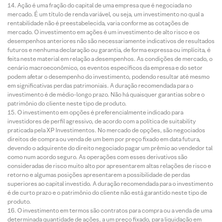
Ação é uma fração do capital de uma empresa que é negociada no
mercado. É um título de renda variável, ou seja, um investimento no qual a
rentabilidade não é preestabelecida, varia conforme as cotações de
mercado. O investimento em ações é um investimento de alto risco e os
desempenhos anteriores não são necessariamente indicativos de resultados
futuros e nenhuma declaração ou garantia, de forma expressa ou implícita, é
feita neste material em relação a desempenhos. As condições de mercado, o
cenário macroeconômico, os eventos específicos da empresa e do setor
podem afetar o desempenho do investimento, podendo resultar até mesmo
em significativas perdas patrimoniais. A duração recomendada para o
investimento é de médio-longo prazo. Não há quaisquer garantias sobre o
patrimônio do cliente neste tipo de produto.
O investimento em opções é preferencialmente indicado para
investidores de perfil agressivo, de acordo com a política de suitability
praticada pela XP Investimentos. No mercado de opções, são negociados
direitos de compra ou venda de um bem por preço fixado em data futura,
devendo o adquirente do direito negociado pagar um prêmio ao vendedor tal
como num acordo seguro. As operações com esses derivativos são
consideradas de risco muito alto por apresentarem altas relações de risco e
retorno e algumas posições apresentarem a possibilidade de perdas
superiores ao capital investido. A duração recomendada para o investimento
é de curto prazo e o patrimônio do cliente não está garantido neste tipo de
produto.
O investimento em termos são contratos para compra ou a venda de uma
determinada quantidade de ações, a um preço fixado, para liquidação em