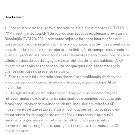
Disclaimer:
Este relatório de análise foi elaborado pela XP Investimentos CCTVM S.A.
(“XP Investimentos ou XP”) de acordo com todas as exigências previstas na
Resolução CVM 20/2021, tem como objetivo fornecer informações que
possam auxiliar o investidor a tomar sua própria decisão de investimento, não
constituindo qualquer tipo de oferta ou solicitação de compra e/ou venda de
qualquer produto. As informações contidas neste relatório são consideradas
válidas na data de sua divulgação e foram obtidas de fontes públicas. A XP
Investimentos não se responsabiliza por qualquer decisão tomada pelo
cliente com base no presente relatório.
Este relatório foi elaborado considerando a classificação de risco dos
produtos de modo a gerar resultados de alocação para cada perfil de
investidor.
O(s) signatário(s) deste relatório declara(m) que as recomendações
refletem única e exclusivamente suas análises e opiniões pessoais, que
foram produzidas de forma independente, inclusive em relação à XP
Investimentos e que estão sujeitas a modificações sem aviso prévio em
decorrência de alterações nas condições de mercado, e que sua(s)
remuneração(es) é(são) indiretamente influenciada por receitas
provenientes dos negócios e operações financeiras realizadas pela XP
Investimentos.