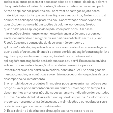
todos os clientes possam ter acesso a todos os produtos, desde que dentro
das quantidades e limites da pontuação de risco definidas para o seu perfil.
Antes de aplicar nos produtos e/ou contratar os serviços objeto deste
material, é importante que você verifique se a sua pontuação de risco atual
comporta a aplicação nos produtos e/ou a contratação dos serviços em
questão, bem como se há limitações de volume, concentração e/ou
quantidade para a aplicação desejada. Você pode consultar essas
informações diretamente no momento da transmissão da sua ordem ou,
ainda, consultando o risco geral da sua carteira na tela de carteira (Visão
Risco). Caso a sua pontuação de risco atual não comporte a
aplicação/contratação pretendida, ou caso existam limitações em relação à
quantidade e/ou volume financeiro para a referida aplicação/contratação, isto
significa que, com base na composição atual da sua carteira, esta
aplicação/contratação não está adequada ao seu perfil. Em caso de dúvidas
sobre o processo de adequação dos produtos oferecidos pela XP
Investimentos ao seu perfil de investidor, consulte o FAQ. As condições de
mercado, mudanças climáticas e o cenário macroeconômico podem afetar o
desempenho do investimento.
A rentabilidade de produtos financeiros pode apresentar variações e seu
preço ou valor pode aumentar ou diminuir num curto espaço de tempo. Os
desempenhos anteriores não são necessariamente indicativos de resultados
futuros. A rentabilidade divulgada não é líquida de impostos. As informações
presentes neste material são baseadas em simulações e os resultados reais
poderão ser significativamente diferentes.
Este relatório é destinado à circulação exclusiva para a rede de