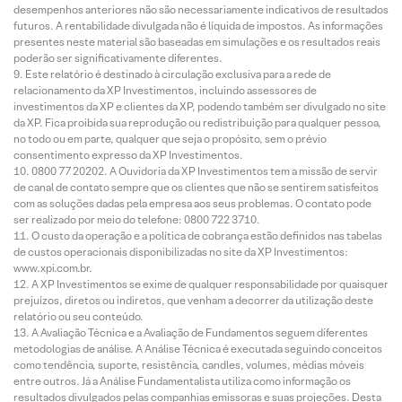
desempenhos anteriores não são necessariamente indicativos de resultados
futuros. A rentabilidade divulgada não é líquida de impostos. As informações
presentes neste material são baseadas em simulações e os resultados reais
poderão ser significativamente diferentes.
Este relatório é destinado à circulação exclusiva para a rede de
relacionamento da XP Investimentos, incluindo assessores de
investimentos da XP e clientes da XP, podendo também ser divulgado no site
da XP. Fica proibida sua reprodução ou redistribuição para qualquer pessoa,
no todo ou em parte, qualquer que seja o propósito, sem o prévio
consentimento expresso da XP Investimentos.
0800 77 20202. A Ouvidoria da XP Investimentos tem a missão de servir
de canal de contato sempre que os clientes que não se sentirem satisfeitos
com as soluções dadas pela empresa aos seus problemas. O contato pode
ser realizado por meio do telefone: 0800 722 3710.
O custo da operação e a política de cobrança estão definidos nas tabelas
de custos operacionais disponibilizadas no site da XP Investimentos:
www.xpi.com.br.
A XP Investimentos se exime de qualquer responsabilidade por quaisquer
prejuízos, diretos ou indiretos, que venham a decorrer da utilização deste
relatório ou seu conteúdo.
A Avaliação Técnica e a Avaliação de Fundamentos seguem diferentes
metodologias de análise. A Análise Técnica é executada seguindo conceitos
como tendência, suporte, resistência, candles, volumes, médias móveis
entre outros. Já a Análise Fundamentalista utiliza como informação os
resultados divulgados pelas companhias emissoras e suas projeções. Desta