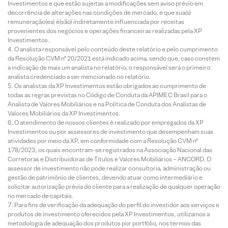
Investimentos e que estão sujeitas a modificações sem aviso prévio em
decorrência de alterações nas condições de mercado, e que sua(s)
remuneração(es) é(são) indiretamente influenciada por receitas
provenientes dos negócios e operações financeiras realizadas pela XP
Investimentos.
O analista responsável pelo conteúdo deste relatório e pelo cumprimento
da Resolução CVM nº 20/2021 está indicado acima, sendo que, caso constem
a indicação de mais um analista no relatório, o responsável será o primeiro
analista credenciado a ser mencionado no relatório.
Os analistas da XP Investimentos estão obrigados ao cumprimento de
todas as regras previstas no Código de Conduta da APIMEC Brasil para o
Analista de Valores Mobiliários e na Política de Conduta dos Analistas de
Valores Mobiliários da XP Investimentos.
O atendimento de nossos clientes é realizado por empregados da XP
Investimentos ou por assessores de investimento que desempenham suas
atividades por meio da XP, em conformidade com a Resolução CVM nº
178/2023, os quais encontram-se registrados na Associação Nacional das
Corretoras e Distribuidoras de Títulos e Valores Mobiliários – ANCORD. O
assessor de investimento não pode realizar consultoria, administração ou
gestão de patrimônio de clientes, devendo atuar como intermediário e
solicitar autorização prévia do cliente para a realização de qualquer operação
no mercado de capitais.
Para fins de verificação da adequação do perfil do investidor aos serviços e
produtos de investimento oferecidos pela XP Investimentos, utilizamos a
metodologia de adequação dos produtos por portfólio, nos termos das