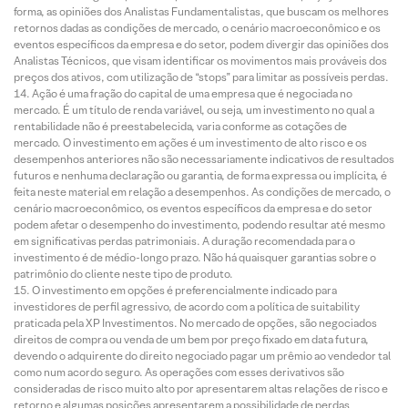
forma, as opiniões dos Analistas Fundamentalistas, que buscam os melhores
retornos dadas as condições de mercado, o cenário macroeconômico e os
eventos específicos da empresa e do setor, podem divergir das opiniões dos
Analistas Técnicos, que visam identificar os movimentos mais prováveis dos
preços dos ativos, com utilização de “stops” para limitar as possíveis perdas.
Ação é uma fração do capital de uma empresa que é negociada no
mercado. É um título de renda variável, ou seja, um investimento no qual a
rentabilidade não é preestabelecida, varia conforme as cotações de
mercado. O investimento em ações é um investimento de alto risco e os
desempenhos anteriores não são necessariamente indicativos de resultados
futuros e nenhuma declaração ou garantia, de forma expressa ou implícita, é
feita neste material em relação a desempenhos. As condições de mercado, o
cenário macroeconômico, os eventos específicos da empresa e do setor
podem afetar o desempenho do investimento, podendo resultar até mesmo
em significativas perdas patrimoniais. A duração recomendada para o
investimento é de médio-longo prazo. Não há quaisquer garantias sobre o
patrimônio do cliente neste tipo de produto.
O investimento em opções é preferencialmente indicado para
investidores de perfil agressivo, de acordo com a política de suitability
praticada pela XP Investimentos. No mercado de opções, são negociados
direitos de compra ou venda de um bem por preço fixado em data futura,
devendo o adquirente do direito negociado pagar um prêmio ao vendedor tal
como num acordo seguro. As operações com esses derivativos são
consideradas de risco muito alto por apresentarem altas relações de risco e
retorno e algumas posições apresentarem a possibilidade de perdas