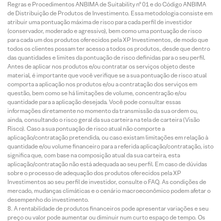
Regras e Procedimentos ANBIMA de Suitability nº 01 e do Código ANBIMA
de Distribuição de Produtos de Investimento. Essa metodologia consiste em
atribuir uma pontuação máxima de risco para cada perfil de investidor
(conservador, moderado e agressivo), bem como uma pontuação de risco
para cada um dos produtos oferecidos pela XP Investimentos, de modo que
todos os clientes possam ter acesso a todos os produtos, desde que dentro
das quantidades e limites da pontuação de risco definidas para o seu perfil.
Antes de aplicar nos produtos e/ou contratar os serviços objeto deste
material, é importante que você verifique se a sua pontuação de risco atual
comporta a aplicação nos produtos e/ou a contratação dos serviços em
questão, bem como se há limitações de volume, concentração e/ou
quantidade para a aplicação desejada. Você pode consultar essas
informações diretamente no momento da transmissão da sua ordem ou,
ainda, consultando o risco geral da sua carteira na tela de carteira (Visão
Risco). Caso a sua pontuação de risco atual não comporte a
aplicação/contratação pretendida, ou caso existam limitações em relação à
quantidade e/ou volume financeiro para a referida aplicação/contratação, isto
significa que, com base na composição atual da sua carteira, esta
aplicação/contratação não está adequada ao seu perfil. Em caso de dúvidas
sobre o processo de adequação dos produtos oferecidos pela XP
Investimentos ao seu perfil de investidor, consulte o FAQ. As condições de
mercado, mudanças climáticas e o cenário macroeconômico podem afetar o
desempenho do investimento.
A rentabilidade de produtos financeiros pode apresentar variações e seu
preço ou valor pode aumentar ou diminuir num curto espaço de tempo. Os