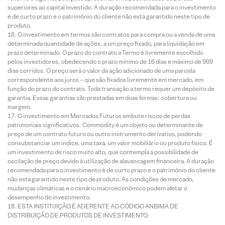
superiores ao capital investido. A duração recomendada para o investimento
é de curto prazo e o patrimônio do cliente não está garantido neste tipo de
produto.
O investimento em termos são contratos para compra ou a venda de uma
determinada quantidade de ações, a um preço fixado, para liquidação em
prazo determinado. O prazo do contrato a Termo é livremente escolhido
pelos investidores, obedecendo o prazo mínimo de 16 dias e máximo de 999
dias corridos. O preço será o valor da ação adicionado de uma parcela
correspondente aos juros – que são fixados livremente em mercado, em
função do prazo do contrato. Toda transação a termo requer um depósito de
garantia. Essas garantias são prestadas em duas formas: cobertura ou
margem.
O investimento em Mercados Futuros embute riscos de perdas
patrimoniais significativos. Commodity é um objeto ou determinante de
preço de um contrato futuro ou outro instrumento derivativo, podendo
consubstanciar um índice, uma taxa, um valor mobiliário ou produto físico. É
um investimento de risco muito alto, que contempla a possibilidade de
oscilação de preço devido à utilização de alavancagem financeira. A duração
recomendada para o investimento é de curto prazo e o patrimônio do cliente
não está garantido neste tipo de produto. As condições de mercado,
mudanças climáticas e o cenário macroeconômico podem afetar o
desempenho do investimento.
ESTA INSTITUIÇÃO É ADERENTE AO CÓDIGO ANBIMA DE
DISTRIBUIÇÃO DE PRODUTOS DE INVESTIMENTO.