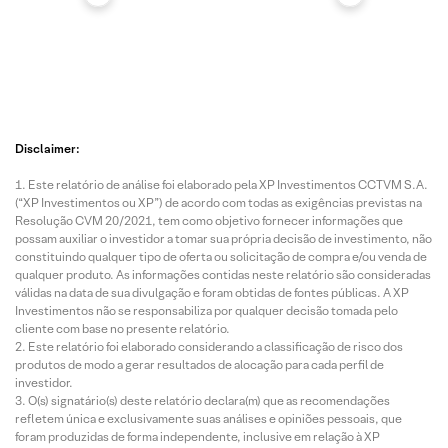
Disclaimer:
Este relatório de análise foi elaborado pela XP Investimentos CCTVM S.A.
(“XP Investimentos ou XP”) de acordo com todas as exigências previstas na
Resolução CVM 20/2021, tem como objetivo fornecer informações que
possam auxiliar o investidor a tomar sua própria decisão de investimento, não
constituindo qualquer tipo de oferta ou solicitação de compra e/ou venda de
qualquer produto. As informações contidas neste relatório são consideradas
válidas na data de sua divulgação e foram obtidas de fontes públicas. A XP
Investimentos não se responsabiliza por qualquer decisão tomada pelo
cliente com base no presente relatório.
Este relatório foi elaborado considerando a classificação de risco dos
produtos de modo a gerar resultados de alocação para cada perfil de
investidor.
O(s) signatário(s) deste relatório declara(m) que as recomendações
refletem única e exclusivamente suas análises e opiniões pessoais, que
foram produzidas de forma independente, inclusive em relação à XP