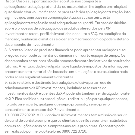
Risco). Caso a sua pontuação de risco atual não comporte a
aplicação/contratação pretendida, ou caso existam limitações em relação à
quantidade e/ou volume financeiro para a referida aplicação/contratação, isto
significa que, com base na composição atual da sua carteira, esta
aplicação/contratação não está adequada ao seu perfil. Em caso de dúvidas
sobre o processo de adequação dos produtos oferecidos pela XP
Investimentos ao seu perfil de investidor, consulte o FAQ. As condições de
mercado, mudanças climáticas e o cenário macroeconômico podem afetar o
desempenho do investimento.
A rentabilidade de produtos financeiros pode apresentar variações e seu
preço ou valor pode aumentar ou diminuir num curto espaço de tempo. Os
desempenhos anteriores não são necessariamente indicativos de resultados
futuros. A rentabilidade divulgada não é líquida de impostos. As informações
presentes neste material são baseadas em simulações e os resultados reais
poderão ser significativamente diferentes.
Este relatório é destinado à circulação exclusiva para a rede de
relacionamento da XP Investimentos, incluindo assessores de
investimentos da XP e clientes da XP, podendo também ser divulgado no site
da XP. Fica proibida sua reprodução ou redistribuição para qualquer pessoa,
no todo ou em parte, qualquer que seja o propósito, sem o prévio
consentimento expresso da XP Investimentos.
0800 77 20202. A Ouvidoria da XP Investimentos tem a missão de servir
de canal de contato sempre que os clientes que não se sentirem satisfeitos
com as soluções dadas pela empresa aos seus problemas. O contato pode
ser realizado por meio do telefone: 0800 722 3710.