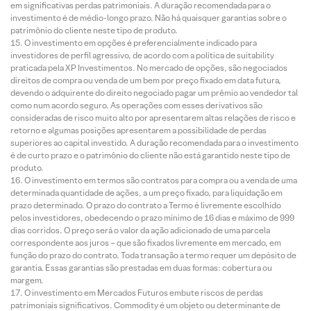
em significativas perdas patrimoniais. A duração recomendada para o
investimento é de médio-longo prazo. Não há quaisquer garantias sobre o
patrimônio do cliente neste tipo de produto.
O investimento em opções é preferencialmente indicado para
investidores de perfil agressivo, de acordo com a política de suitability
praticada pela XP Investimentos. No mercado de opções, são negociados
direitos de compra ou venda de um bem por preço fixado em data futura,
devendo o adquirente do direito negociado pagar um prêmio ao vendedor tal
como num acordo seguro. As operações com esses derivativos são
consideradas de risco muito alto por apresentarem altas relações de risco e
retorno e algumas posições apresentarem a possibilidade de perdas
superiores ao capital investido. A duração recomendada para o investimento
é de curto prazo e o patrimônio do cliente não está garantido neste tipo de
produto.
O investimento em termos são contratos para compra ou a venda de uma
determinada quantidade de ações, a um preço fixado, para liquidação em
prazo determinado. O prazo do contrato a Termo é livremente escolhido
pelos investidores, obedecendo o prazo mínimo de 16 dias e máximo de 999
dias corridos. O preço será o valor da ação adicionado de uma parcela
correspondente aos juros – que são fixados livremente em mercado, em
função do prazo do contrato. Toda transação a termo requer um depósito de
garantia. Essas garantias são prestadas em duas formas: cobertura ou
margem.
O investimento em Mercados Futuros embute riscos de perdas
patrimoniais significativos. Commodity é um objeto ou determinante de