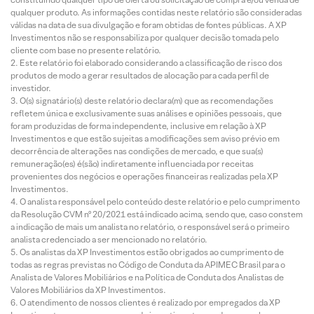
qualquer produto. As informações contidas neste relatório são consideradas
válidas na data de sua divulgação e foram obtidas de fontes públicas. A XP
Investimentos não se responsabiliza por qualquer decisão tomada pelo
cliente com base no presente relatório.
Este relatório foi elaborado considerando a classificação de risco dos
produtos de modo a gerar resultados de alocação para cada perfil de
investidor.
O(s) signatário(s) deste relatório declara(m) que as recomendações
refletem única e exclusivamente suas análises e opiniões pessoais, que
foram produzidas de forma independente, inclusive em relação à XP
Investimentos e que estão sujeitas a modificações sem aviso prévio em
decorrência de alterações nas condições de mercado, e que sua(s)
remuneração(es) é(são) indiretamente influenciada por receitas
provenientes dos negócios e operações financeiras realizadas pela XP
Investimentos.
O analista responsável pelo conteúdo deste relatório e pelo cumprimento
da Resolução CVM nº 20/2021 está indicado acima, sendo que, caso constem
a indicação de mais um analista no relatório, o responsável será o primeiro
analista credenciado a ser mencionado no relatório.
Os analistas da XP Investimentos estão obrigados ao cumprimento de
todas as regras previstas no Código de Conduta da APIMEC Brasil para o
Analista de Valores Mobiliários e na Política de Conduta dos Analistas de
Valores Mobiliários da XP Investimentos.
O atendimento de nossos clientes é realizado por empregados da XP