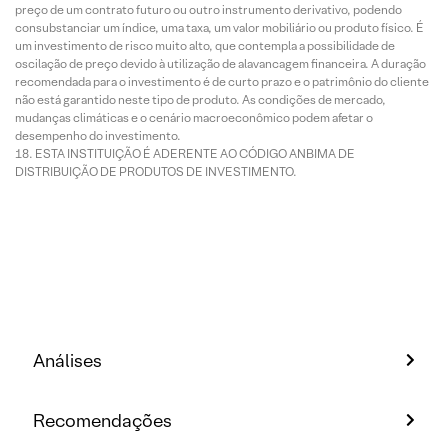
preço de um contrato futuro ou outro instrumento derivativo, podendo
consubstanciar um índice, uma taxa, um valor mobiliário ou produto físico. É
um investimento de risco muito alto, que contempla a possibilidade de
oscilação de preço devido à utilização de alavancagem financeira. A duração
recomendada para o investimento é de curto prazo e o patrimônio do cliente
não está garantido neste tipo de produto. As condições de mercado,
mudanças climáticas e o cenário macroeconômico podem afetar o
desempenho do investimento.
ESTA INSTITUIÇÃO É ADERENTE AO CÓDIGO ANBIMA DE
DISTRIBUIÇÃO DE PRODUTOS DE INVESTIMENTO.
Análises
Recomendações