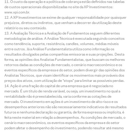
O custo da operação e a política de cobrança estão definidos nas tabelas
de custos operacionais disponibilizadas no site da XP Investimentos:
www.xpi.com.br.
A XP Investimentos se exime de qualquer responsabilidade por quaisquer
prejuízos, diretos ou indiretos, que venham a decorrer da utilização deste
relatório ou seu conteúdo.
A Avaliação Técnica e a Avaliação de Fundamentos seguem diferentes
metodologias de análise. A Análise Técnica é executada seguindo conceitos
como tendência, suporte, resistência, candles, volumes, médias móveis
entre outros. Já a Análise Fundamentalista utiliza como informação os
resultados divulgados pelas companhias emissoras e suas projeções. Desta
forma, as opiniões dos Analistas Fundamentalistas, que buscam os melhores
retornos dadas as condições de mercado, o cenário macroeconômico e os
eventos específicos da empresa e do setor, podem divergir das opiniões dos
Analistas Técnicos, que visam identificar os movimentos mais prováveis dos
preços dos ativos, com utilização de “stops” para limitar as possíveis perdas.
Ação é uma fração do capital de uma empresa que é negociada no
mercado. É um título de renda variável, ou seja, um investimento no qual a
rentabilidade não é preestabelecida, varia conforme as cotações de
mercado. O investimento em ações é um investimento de alto risco e os
desempenhos anteriores não são necessariamente indicativos de resultados
futuros e nenhuma declaração ou garantia, de forma expressa ou implícita, é
feita neste material em relação a desempenhos. As condições de mercado, o
cenário macroeconômico, os eventos específicos da empresa e do setor
podem afetar o desempenho do investimento, podendo resultar até mesmo