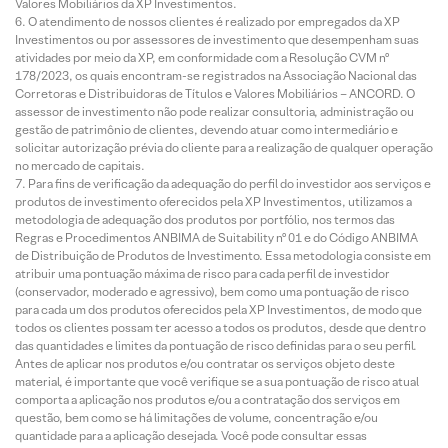
Valores Mobiliários da XP Investimentos.
O atendimento de nossos clientes é realizado por empregados da XP
Investimentos ou por assessores de investimento que desempenham suas
atividades por meio da XP, em conformidade com a Resolução CVM nº
178/2023, os quais encontram-se registrados na Associação Nacional das
Corretoras e Distribuidoras de Títulos e Valores Mobiliários – ANCORD. O
assessor de investimento não pode realizar consultoria, administração ou
gestão de patrimônio de clientes, devendo atuar como intermediário e
solicitar autorização prévia do cliente para a realização de qualquer operação
no mercado de capitais.
Para fins de verificação da adequação do perfil do investidor aos serviços e
produtos de investimento oferecidos pela XP Investimentos, utilizamos a
metodologia de adequação dos produtos por portfólio, nos termos das
Regras e Procedimentos ANBIMA de Suitability nº 01 e do Código ANBIMA
de Distribuição de Produtos de Investimento. Essa metodologia consiste em
atribuir uma pontuação máxima de risco para cada perfil de investidor
(conservador, moderado e agressivo), bem como uma pontuação de risco
para cada um dos produtos oferecidos pela XP Investimentos, de modo que
todos os clientes possam ter acesso a todos os produtos, desde que dentro
das quantidades e limites da pontuação de risco definidas para o seu perfil.
Antes de aplicar nos produtos e/ou contratar os serviços objeto deste
material, é importante que você verifique se a sua pontuação de risco atual
comporta a aplicação nos produtos e/ou a contratação dos serviços em
questão, bem como se há limitações de volume, concentração e/ou
quantidade para a aplicação desejada. Você pode consultar essas