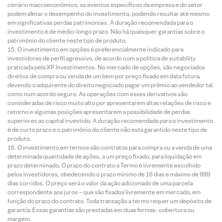
cenário macroeconômico, os eventos específicos da empresa e do setor
podem afetar o desempenho do investimento, podendo resultar até mesmo
em significativas perdas patrimoniais. A duração recomendada para o
investimento é de médio-longo prazo. Não há quaisquer garantias sobre o
patrimônio do cliente neste tipo de produto.
O investimento em opções é preferencialmente indicado para
investidores de perfil agressivo, de acordo com a política de suitability
praticada pela XP Investimentos. No mercado de opções, são negociados
direitos de compra ou venda de um bem por preço fixado em data futura,
devendo o adquirente do direito negociado pagar um prêmio ao vendedor tal
como num acordo seguro. As operações com esses derivativos são
consideradas de risco muito alto por apresentarem altas relações de risco e
retorno e algumas posições apresentarem a possibilidade de perdas
superiores ao capital investido. A duração recomendada para o investimento
é de curto prazo e o patrimônio do cliente não está garantido neste tipo de
produto.
O investimento em termos são contratos para compra ou a venda de uma
determinada quantidade de ações, a um preço fixado, para liquidação em
prazo determinado. O prazo do contrato a Termo é livremente escolhido
pelos investidores, obedecendo o prazo mínimo de 16 dias e máximo de 999
dias corridos. O preço será o valor da ação adicionado de uma parcela
correspondente aos juros – que são fixados livremente em mercado, em
função do prazo do contrato. Toda transação a termo requer um depósito de
garantia. Essas garantias são prestadas em duas formas: cobertura ou
margem.