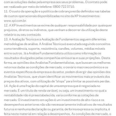
com as soluções dadas pela empresa aos seus problemas. O contato pode
ser realizado por meio do telefone: 0800 722 3710.
O custo da operação e a política de cobrança estão definidos nas tabelas
de custos operacionais disponibilizadas no site da XP Investimentos:
www.xpi.com.br.
A XP Investimentos se exime de qualquer responsabilidade por quaisquer
prejuízos, diretos ou indiretos, que venham a decorrer da utilização deste
relatório ou seu conteúdo.
A Avaliação Técnica e a Avaliação de Fundamentos seguem diferentes
metodologias de análise. A Análise Técnica é executada seguindo conceitos
como tendência, suporte, resistência, candles, volumes, médias móveis
entre outros. Já a Análise Fundamentalista utiliza como informação os
resultados divulgados pelas companhias emissoras e suas projeções. Desta
forma, as opiniões dos Analistas Fundamentalistas, que buscam os melhores
retornos dadas as condições de mercado, o cenário macroeconômico e os
eventos específicos da empresa e do setor, podem divergir das opiniões dos
Analistas Técnicos, que visam identificar os movimentos mais prováveis dos
preços dos ativos, com utilização de “stops” para limitar as possíveis perdas.
Ação é uma fração do capital de uma empresa que é negociada no
mercado. É um título de renda variável, ou seja, um investimento no qual a
rentabilidade não é preestabelecida, varia conforme as cotações de
mercado. O investimento em ações é um investimento de alto risco e os
desempenhos anteriores não são necessariamente indicativos de resultados
futuros e nenhuma declaração ou garantia, de forma expressa ou implícita, é
feita neste material em relação a desempenhos. As condições de mercado, o