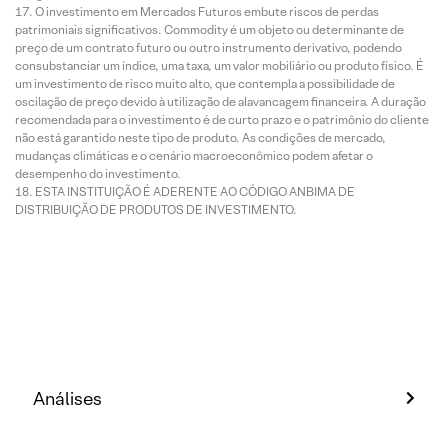
O investimento em Mercados Futuros embute riscos de perdas
patrimoniais significativos. Commodity é um objeto ou determinante de
preço de um contrato futuro ou outro instrumento derivativo, podendo
consubstanciar um índice, uma taxa, um valor mobiliário ou produto físico. É
um investimento de risco muito alto, que contempla a possibilidade de
oscilação de preço devido à utilização de alavancagem financeira. A duração
recomendada para o investimento é de curto prazo e o patrimônio do cliente
não está garantido neste tipo de produto. As condições de mercado,
mudanças climáticas e o cenário macroeconômico podem afetar o
desempenho do investimento.
ESTA INSTITUIÇÃO É ADERENTE AO CÓDIGO ANBIMA DE
DISTRIBUIÇÃO DE PRODUTOS DE INVESTIMENTO.
Análises