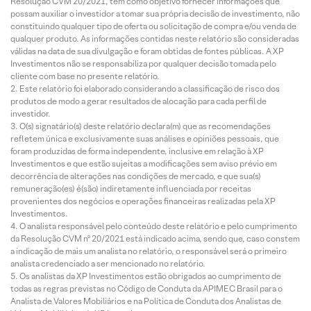
Resolução CVM 20/2021, tem como objetivo fornecer informações que
possam auxiliar o investidor a tomar sua própria decisão de investimento, não
constituindo qualquer tipo de oferta ou solicitação de compra e/ou venda de
qualquer produto. As informações contidas neste relatório são consideradas
válidas na data de sua divulgação e foram obtidas de fontes públicas. A XP
Investimentos não se responsabiliza por qualquer decisão tomada pelo
cliente com base no presente relatório.
Este relatório foi elaborado considerando a classificação de risco dos
produtos de modo a gerar resultados de alocação para cada perfil de
investidor.
O(s) signatário(s) deste relatório declara(m) que as recomendações
refletem única e exclusivamente suas análises e opiniões pessoais, que
foram produzidas de forma independente, inclusive em relação à XP
Investimentos e que estão sujeitas a modificações sem aviso prévio em
decorrência de alterações nas condições de mercado, e que sua(s)
remuneração(es) é(são) indiretamente influenciada por receitas
provenientes dos negócios e operações financeiras realizadas pela XP
Investimentos.
O analista responsável pelo conteúdo deste relatório e pelo cumprimento
da Resolução CVM nº 20/2021 está indicado acima, sendo que, caso constem
a indicação de mais um analista no relatório, o responsável será o primeiro
analista credenciado a ser mencionado no relatório.
Os analistas da XP Investimentos estão obrigados ao cumprimento de
todas as regras previstas no Código de Conduta da APIMEC Brasil para o
Analista de Valores Mobiliários e na Política de Conduta dos Analistas de