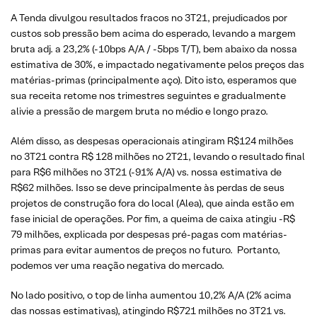
A Tenda divulgou resultados fracos no 3T21, prejudicados por
custos sob pressão bem acima do esperado, levando a margem
bruta adj. a 23,2% (-10bps A/A / -5bps T/T), bem abaixo da nossa
estimativa de 30%, e impactado negativamente pelos preços das
matérias-primas (principalmente aço). Dito isto, esperamos que
sua receita retome nos trimestres seguintes e gradualmente
alivie a pressão de margem bruta no médio e longo prazo.
Além disso, as despesas operacionais atingiram R$124 milhões
no 3T21 contra R$ 128 milhões no 2T21, levando o resultado final
para R$6 milhões no 3T21 (-91% A/A) vs. nossa estimativa de
R$62 milhões. Isso se deve principalmente às perdas de seus
projetos de construção fora do local (Alea), que ainda estão em
fase inicial de operações. Por fim, a queima de caixa atingiu -R$
79 milhões, explicada por despesas pré-pagas com matérias-
primas para evitar aumentos de preços no futuro. Portanto,
podemos ver uma reação negativa do mercado.
No lado positivo, o top de linha aumentou 10,2% A/A (2% acima
das nossas estimativas), atingindo R$721 milhões no 3T21 vs.