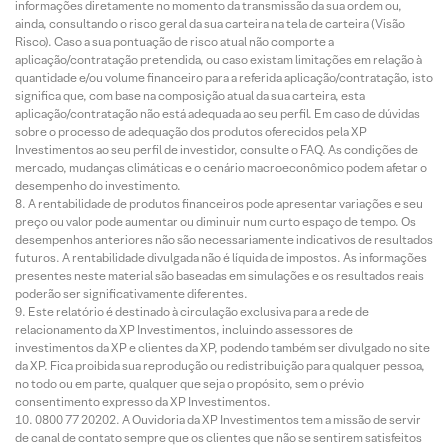
informações diretamente no momento da transmissão da sua ordem ou,
ainda, consultando o risco geral da sua carteira na tela de carteira (Visão
Risco). Caso a sua pontuação de risco atual não comporte a
aplicação/contratação pretendida, ou caso existam limitações em relação à
quantidade e/ou volume financeiro para a referida aplicação/contratação, isto
significa que, com base na composição atual da sua carteira, esta
aplicação/contratação não está adequada ao seu perfil. Em caso de dúvidas
sobre o processo de adequação dos produtos oferecidos pela XP
Investimentos ao seu perfil de investidor, consulte o FAQ. As condições de
mercado, mudanças climáticas e o cenário macroeconômico podem afetar o
desempenho do investimento.
A rentabilidade de produtos financeiros pode apresentar variações e seu
preço ou valor pode aumentar ou diminuir num curto espaço de tempo. Os
desempenhos anteriores não são necessariamente indicativos de resultados
futuros. A rentabilidade divulgada não é líquida de impostos. As informações
presentes neste material são baseadas em simulações e os resultados reais
poderão ser significativamente diferentes.
Este relatório é destinado à circulação exclusiva para a rede de
relacionamento da XP Investimentos, incluindo assessores de
investimentos da XP e clientes da XP, podendo também ser divulgado no site
da XP. Fica proibida sua reprodução ou redistribuição para qualquer pessoa,
no todo ou em parte, qualquer que seja o propósito, sem o prévio
consentimento expresso da XP Investimentos.
0800 77 20202. A Ouvidoria da XP Investimentos tem a missão de servir
de canal de contato sempre que os clientes que não se sentirem satisfeitos