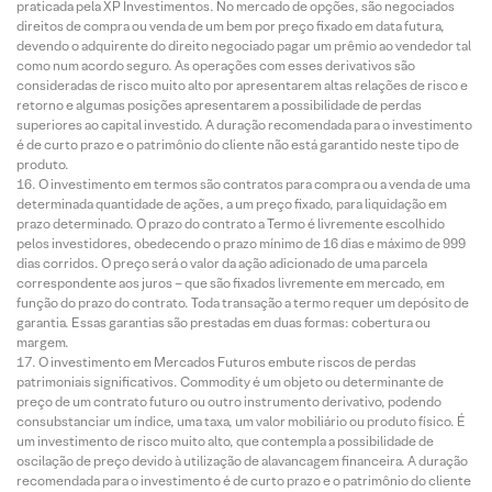
praticada pela XP Investimentos. No mercado de opções, são negociados
direitos de compra ou venda de um bem por preço fixado em data futura,
devendo o adquirente do direito negociado pagar um prêmio ao vendedor tal
como num acordo seguro. As operações com esses derivativos são
consideradas de risco muito alto por apresentarem altas relações de risco e
retorno e algumas posições apresentarem a possibilidade de perdas
superiores ao capital investido. A duração recomendada para o investimento
é de curto prazo e o patrimônio do cliente não está garantido neste tipo de
produto.
O investimento em termos são contratos para compra ou a venda de uma
determinada quantidade de ações, a um preço fixado, para liquidação em
prazo determinado. O prazo do contrato a Termo é livremente escolhido
pelos investidores, obedecendo o prazo mínimo de 16 dias e máximo de 999
dias corridos. O preço será o valor da ação adicionado de uma parcela
correspondente aos juros – que são fixados livremente em mercado, em
função do prazo do contrato. Toda transação a termo requer um depósito de
garantia. Essas garantias são prestadas em duas formas: cobertura ou
margem.
O investimento em Mercados Futuros embute riscos de perdas
patrimoniais significativos. Commodity é um objeto ou determinante de
preço de um contrato futuro ou outro instrumento derivativo, podendo
consubstanciar um índice, uma taxa, um valor mobiliário ou produto físico. É
um investimento de risco muito alto, que contempla a possibilidade de
oscilação de preço devido à utilização de alavancagem financeira. A duração
recomendada para o investimento é de curto prazo e o patrimônio do cliente