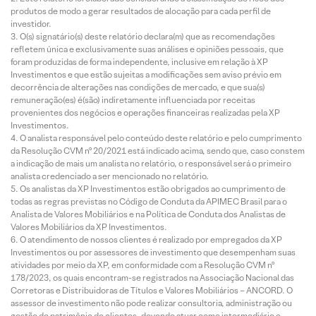
produtos de modo a gerar resultados de alocação para cada perfil de
investidor.
O(s) signatário(s) deste relatório declara(m) que as recomendações
refletem única e exclusivamente suas análises e opiniões pessoais, que
foram produzidas de forma independente, inclusive em relação à XP
Investimentos e que estão sujeitas a modificações sem aviso prévio em
decorrência de alterações nas condições de mercado, e que sua(s)
remuneração(es) é(são) indiretamente influenciada por receitas
provenientes dos negócios e operações financeiras realizadas pela XP
Investimentos.
O analista responsável pelo conteúdo deste relatório e pelo cumprimento
da Resolução CVM nº 20/2021 está indicado acima, sendo que, caso constem
a indicação de mais um analista no relatório, o responsável será o primeiro
analista credenciado a ser mencionado no relatório.
Os analistas da XP Investimentos estão obrigados ao cumprimento de
todas as regras previstas no Código de Conduta da APIMEC Brasil para o
Analista de Valores Mobiliários e na Política de Conduta dos Analistas de
Valores Mobiliários da XP Investimentos.
O atendimento de nossos clientes é realizado por empregados da XP
Investimentos ou por assessores de investimento que desempenham suas
atividades por meio da XP, em conformidade com a Resolução CVM nº
178/2023, os quais encontram-se registrados na Associação Nacional das
Corretoras e Distribuidoras de Títulos e Valores Mobiliários – ANCORD. O
assessor de investimento não pode realizar consultoria, administração ou
gestão de patrimônio de clientes, devendo atuar como intermediário e