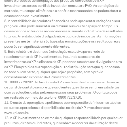
sobre o processo de adequação dos produtos oferecidos pela XP
Investimentos ao seu perfil de investidor, consulte o FAQ. As condições de
mercado, mudanças climáticas e o cenário macroeconômico podem afetar o
desempenho do investimento.
A rentabilidade de produtos financeiros pode apresentar variações e seu
preço ou valor pode aumentar ou diminuir num curto espaço de tempo. Os
desempenhos anteriores não são necessariamente indicativos de resultados
futuros. A rentabilidade divulgada não é líquida de impostos. As informações
presentes neste material são baseadas em simulações e os resultados reais
poderão ser significativamente diferentes.
Este relatório é destinado à circulação exclusiva para a rede de
relacionamento da XP Investimentos, incluindo assessores de
investimentos da XP e clientes da XP, podendo também ser divulgado no site
da XP. Fica proibida sua reprodução ou redistribuição para qualquer pessoa,
no todo ou em parte, qualquer que seja o propósito, sem o prévio
consentimento expresso da XP Investimentos.
0800 77 20202. A Ouvidoria da XP Investimentos tem a missão de servir
de canal de contato sempre que os clientes que não se sentirem satisfeitos
com as soluções dadas pela empresa aos seus problemas. O contato pode
ser realizado por meio do telefone: 0800 722 3710.
O custo da operação e a política de cobrança estão definidos nas tabelas
de custos operacionais disponibilizadas no site da XP Investimentos:
www.xpi.com.br.
A XP Investimentos se exime de qualquer responsabilidade por quaisquer
prejuízos, diretos ou indiretos, que venham a decorrer da utilização deste