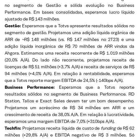
no segmento de Gestão e sólida evolução no Business
Performance. Em bases consolidadas, esperamos lucro líquido
ajustado de R$ 143 milhões.
Gestão:
Esperamos que a Totvs apresente resultados sólidos no
segmento de gestão. Projetamos uma adição líquida orgânica de
ARR de ~R$ 148 milhões (vs. R$ 147 milhões no 2T23) e uma
adição líquida inorgânica de R$ 70 milhões de ARR vindos da
Ahgora. Estimamos uma receita recorrente de R$ 1.019 milhões
(20,0% A/A). Do lado não recorrente, projetamos receita de
licenças de R$ 51 milhões (+3,7% A/A) e receita de serviços de R$
94 milhões (+4,0% A/A). Em relação à rentabilidade, esperamos
que a Totvs reporte margem EBITDA de 24,5% (-140bps A/A).
Business Performance:
Esperamos que a Totvs reporte
resultados sólidos no segmento de Business Performance. RD
Station, Tallos e Exact Sales devem ter um bom desempenho.
Projetamos um acréscimo de R$ 34 milhões em ARR e um
crescimento de receita de 38,0% A/A. Em relação à lucratividade,
esperamos uma margem EBITDA de 7,0% (+310bps A/A).
Techfin:
Projetamos receita líquida de custo de
funding
de R$ 62
milhões (+29,8% A/A) e EBITDA negativo de R$ 3 milhões. Só