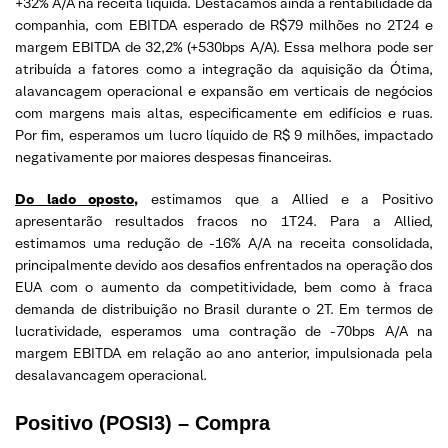
+32% A/A na receita líquida. Destacamos ainda a rentabilidade da
companhia, com EBITDA esperado de R$79 milhões no 2T24 e
margem EBITDA de 32,2% (+530bps A/A). Essa melhora pode ser
atribuída a fatores como a integração da aquisição da Ótima,
alavancagem operacional e expansão em verticais de negócios
com margens mais altas, especificamente em edifícios e ruas.
Por fim, esperamos um lucro líquido de R$ 9 milhões, impactado
negativamente por maiores despesas financeiras.
Do lado oposto,
estimamos que a Allied e a Positivo
apresentarão resultados fracos no 1T24. Para a Allied,
estimamos uma redução de -16% A/A na receita consolidada,
principalmente devido aos desafios enfrentados na operação dos
EUA com o aumento da competitividade, bem como à fraca
demanda de distribuição no Brasil durante o 2T. Em termos de
lucratividade, esperamos uma contração de -70bps A/A na
margem EBITDA em relação ao ano anterior, impulsionada pela
desalavancagem operacional.
Positivo
(POSI3) – Compra