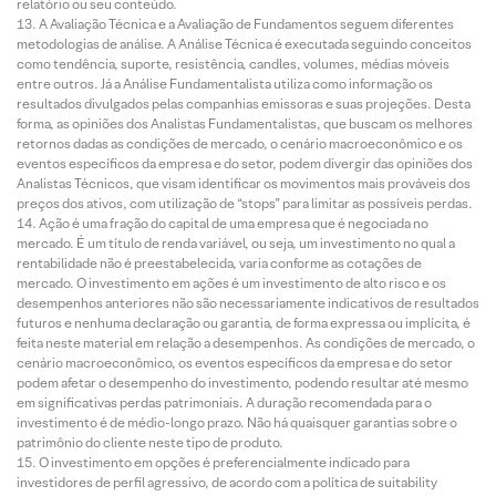
relatório ou seu conteúdo.
A Avaliação Técnica e a Avaliação de Fundamentos seguem diferentes
metodologias de análise. A Análise Técnica é executada seguindo conceitos
como tendência, suporte, resistência, candles, volumes, médias móveis
entre outros. Já a Análise Fundamentalista utiliza como informação os
resultados divulgados pelas companhias emissoras e suas projeções. Desta
forma, as opiniões dos Analistas Fundamentalistas, que buscam os melhores
retornos dadas as condições de mercado, o cenário macroeconômico e os
eventos específicos da empresa e do setor, podem divergir das opiniões dos
Analistas Técnicos, que visam identificar os movimentos mais prováveis dos
preços dos ativos, com utilização de “stops” para limitar as possíveis perdas.
Ação é uma fração do capital de uma empresa que é negociada no
mercado. É um título de renda variável, ou seja, um investimento no qual a
rentabilidade não é preestabelecida, varia conforme as cotações de
mercado. O investimento em ações é um investimento de alto risco e os
desempenhos anteriores não são necessariamente indicativos de resultados
futuros e nenhuma declaração ou garantia, de forma expressa ou implícita, é
feita neste material em relação a desempenhos. As condições de mercado, o
cenário macroeconômico, os eventos específicos da empresa e do setor
podem afetar o desempenho do investimento, podendo resultar até mesmo
em significativas perdas patrimoniais. A duração recomendada para o
investimento é de médio-longo prazo. Não há quaisquer garantias sobre o
patrimônio do cliente neste tipo de produto.
O investimento em opções é preferencialmente indicado para
investidores de perfil agressivo, de acordo com a política de suitability