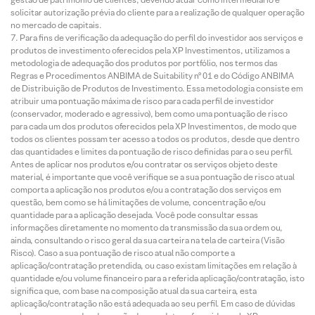
solicitar autorização prévia do cliente para a realização de qualquer operação
no mercado de capitais.
Para fins de verificação da adequação do perfil do investidor aos serviços e
produtos de investimento oferecidos pela XP Investimentos, utilizamos a
metodologia de adequação dos produtos por portfólio, nos termos das
Regras e Procedimentos ANBIMA de Suitability nº 01 e do Código ANBIMA
de Distribuição de Produtos de Investimento. Essa metodologia consiste em
atribuir uma pontuação máxima de risco para cada perfil de investidor
(conservador, moderado e agressivo), bem como uma pontuação de risco
para cada um dos produtos oferecidos pela XP Investimentos, de modo que
todos os clientes possam ter acesso a todos os produtos, desde que dentro
das quantidades e limites da pontuação de risco definidas para o seu perfil.
Antes de aplicar nos produtos e/ou contratar os serviços objeto deste
material, é importante que você verifique se a sua pontuação de risco atual
comporta a aplicação nos produtos e/ou a contratação dos serviços em
questão, bem como se há limitações de volume, concentração e/ou
quantidade para a aplicação desejada. Você pode consultar essas
informações diretamente no momento da transmissão da sua ordem ou,
ainda, consultando o risco geral da sua carteira na tela de carteira (Visão
Risco). Caso a sua pontuação de risco atual não comporte a
aplicação/contratação pretendida, ou caso existam limitações em relação à
quantidade e/ou volume financeiro para a referida aplicação/contratação, isto
significa que, com base na composição atual da sua carteira, esta
aplicação/contratação não está adequada ao seu perfil. Em caso de dúvidas