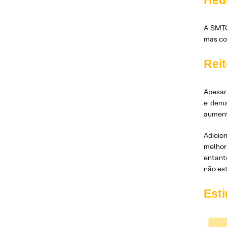
Hed
A SMTO
mas co
Rei
Apesar
e dema
aument
Adicio
melhor
entant
não es
Est