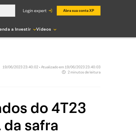
login expert
Abra sua conta XP
enda a Investir
Vídeos
19/06/2023 23:40:02 • Atualizado em 19/06/2023 23:40:03
2 minutos de leitura
ados do 4T23
l da safra