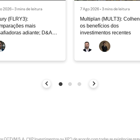
o 2026 • 3 mins de leitura
7 Ago 2026 • 3 mins de leitura
ury (FLRY3):
Multiplan (MULT3): Colhe
mparações mais
os benefícios dos
afiadoras adiante; D&A
investimentos recentes
e permanecer nos níveis
ais
entos CCTVM S.A. (“XP Investimentos ou XP”) de acordo com todas as exigências p