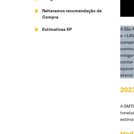
Reiteramos recomendação de
Compra
A São 
Estimativas XP
e +14% 
compet
contin
mitigan
conter
açúcar
etanol 
202
A SMTO
tonela
estima