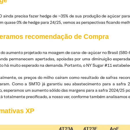
ge
 ainda precisa fazer hedge de ~35% de sua produção de açúcar para
m quase 0% de hedge para 24/25, vemos as perspectivas ficando melh
teramos recomendação de Compra
 do aumento projetado na moagem de cana-de-açúcar no Brasil (580-60
nda permanecem apertadas, apoiadas por uma diminuição esperada d
o há muito esperado na demanda. Portanto, o NY Sugar #11 estabelece
nalmente, os preços do milho caíram como resultado de safras record
aram. Como a SMTO já garantiu seu abastecimento para a safra 20
o, esperamos um aumento sólido das margens para a safra 2024/25 por
tá totalmente precificado, a nosso ver, conforme também analisamos e
imativas XP