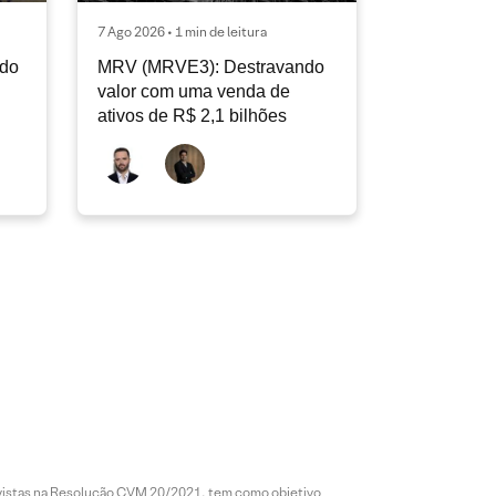
7 Ago 2026 • 1 min de leitura
ndo
MRV (MRVE3): Destravando
valor com uma venda de
ativos de R$ 2,1 bilhões
revistas na Resolução CVM 20/2021, tem como objetivo