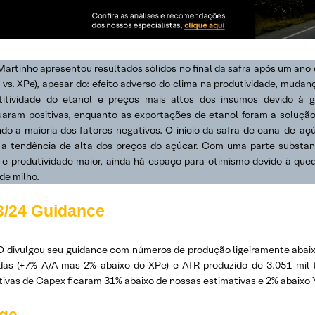
Martinho apresentou resultados sólidos no final da safra após um ano
vs. XPe), apesar do: efeito adverso do clima na produtividade, mudanç
itividade do etanol e preços mais altos dos insumos devido à g
uaram positivas, enquanto as exportações de etanol foram a solução 
do a maioria dos fatores negativos. O início da safra de cana-de-açú
 a tendência de alta dos preços do açúcar. Com uma parte substanc
 e produtividade maior, ainda há espaço para otimismo devido à qued
de milho.
3/24 Guidance
 divulgou seu guidance com números de produção ligeiramente abaix
das (+7% A/A mas 2% abaixo do XPe) e ATR produzido de 3.051 mil t
tivas de Capex ficaram 31% abaixo de nossas estimativas e 2% abaixo Y