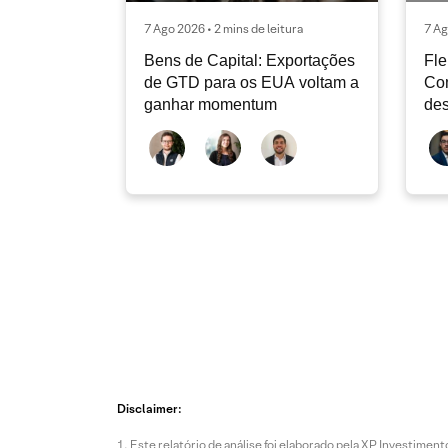
7 Ago 2026 • 2 mins de leitura
7 Ag
Bens de Capital: Exportações
Fle
de GTD para os EUA voltam a
Co
ganhar momentum
des
dev
atu
Disclaimer:
Este relatório de análise foi elaborado pela XP Investim