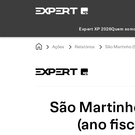
Expert XP 2026
Quem som
Ações
Relatórios
São Martinho (S
São Martinh
(ano fisc