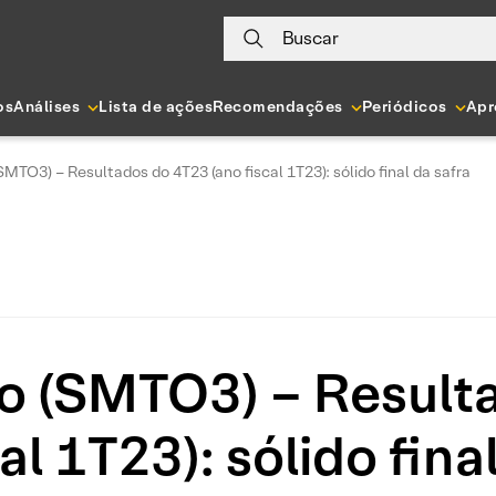
Buscar
os
Análises
Lista de ações
Recomendações
Periódicos
Apr
MTO3) – Resultados do 4T23 (ano fiscal 1T23): sólido final da safra
o (SMTO3) – Result
al 1T23): sólido fina