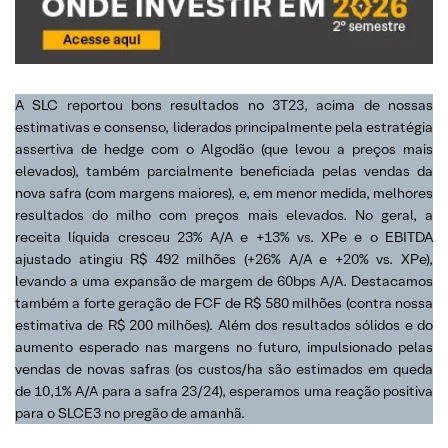
A SLC reportou bons resultados no 3T23, acima de nossas
estimativas e consenso, liderados principalmente pela estratégia
assertiva de hedge com o Algodão (que levou a preços mais
elevados), também parcialmente beneficiada pelas vendas da
nova safra (com margens maiores), e, em menor medida, melhores
resultados do milho com preços mais elevados. No geral, a
receita líquida cresceu 23% A/A e +13% vs. XPe e o EBITDA
ajustado atingiu R$ 492 milhões (+26% A/A e +20% vs. XPe),
levando a uma expansão de margem de 60bps A/A. Destacamos
também a forte geração de FCF de R$ 580 milhões (contra nossa
estimativa de R$ 200 milhões). Além dos resultados sólidos e do
aumento esperado nas margens no futuro, impulsionado pelas
vendas de novas safras (os custos/ha são estimados em queda
de 10,1% A/A para a safra 23/24), esperamos uma reação positiva
para o SLCE3 no pregão de amanhã.