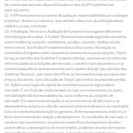
de custos operacionais disponibilizadas no site da XP Investimentos:
www.xpi.com.br.
A XP Investimentos se exime de qualquer responsabilidade por quaisquer
prejuízos, diretos ou indiretos, que venham a decorrer da utilização deste
relatório ou seu conteúdo.
A Avaliação Técnica e a Avaliação de Fundamentos seguem diferentes
metodologias de análise. A Análise Técnica é executada seguindo conceitos
como tendência, suporte, resistência, candles, volumes, médias móveis
entre outros. Já a Análise Fundamentalista utiliza como informação os
resultados divulgados pelas companhias emissoras e suas projeções. Desta
forma, as opiniões dos Analistas Fundamentalistas, que buscam os melhores
retornos dadas as condições de mercado, o cenário macroeconômico e os
eventos específicos da empresa e do setor, podem divergir das opiniões dos
Analistas Técnicos, que visam identificar os movimentos mais prováveis dos
preços dos ativos, com utilização de “stops” para limitar as possíveis perdas.
Ação é uma fração do capital de uma empresa que é negociada no
mercado. É um título de renda variável, ou seja, um investimento no qual a
rentabilidade não é preestabelecida, varia conforme as cotações de
mercado. O investimento em ações é um investimento de alto risco e os
desempenhos anteriores não são necessariamente indicativos de resultados
futuros e nenhuma declaração ou garantia, de forma expressa ou implícita, é
feita neste material em relação a desempenhos. As condições de mercado, o
cenário macroeconômico, os eventos específicos da empresa e do setor
podem afetar o desempenho do investimento, podendo resultar até mesmo
em significativas perdas patrimoniais. A duração recomendada para o