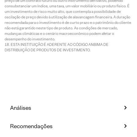
preço de um contrato futuro ou outro instrumento derivativo, podendo
consubstanciar um índice, uma taxa, um valor mobiliário ou produto físico. É
um investimento de risco muito alto, que contempla a possibilidade de
oscilação de preço devido à utilização de alavancagem financeira. A duração
recomendada para o investimento é de curto prazo e o patrimônio do cliente
não está garantido neste tipo de produto. As condições de mercado,
mudanças climáticas e o cenário macroeconômico podem afetar o
desempenho do investimento.
ESTA INSTITUIÇÃO É ADERENTE AO CÓDIGO ANBIMA DE
DISTRIBUIÇÃO DE PRODUTOS DE INVESTIMENTO.
Análises
Recomendações