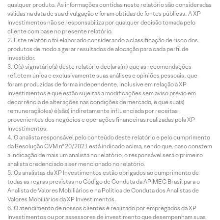
qualquer produto. As informações contidas neste relatório são consideradas
válidas na data de sua divulgação e foram obtidas de fontes públicas. A XP
Investimentos não se responsabiliza por qualquer decisão tomada pelo
cliente com base no presente relatório.
Este relatório foi elaborado considerando a classificação de risco dos
produtos de modo a gerar resultados de alocação para cada perfil de
investidor.
O(s) signatário(s) deste relatório declara(m) que as recomendações
refletem única e exclusivamente suas análises e opiniões pessoais, que
foram produzidas de forma independente, inclusive em relação à XP
Investimentos e que estão sujeitas a modificações sem aviso prévio em
decorrência de alterações nas condições de mercado, e que sua(s)
remuneração(es) é(são) indiretamente influenciada por receitas
provenientes dos negócios e operações financeiras realizadas pela XP
Investimentos.
O analista responsável pelo conteúdo deste relatório e pelo cumprimento
da Resolução CVM nº 20/2021 está indicado acima, sendo que, caso constem
a indicação de mais um analista no relatório, o responsável será o primeiro
analista credenciado a ser mencionado no relatório.
Os analistas da XP Investimentos estão obrigados ao cumprimento de
todas as regras previstas no Código de Conduta da APIMEC Brasil para o
Analista de Valores Mobiliários e na Política de Conduta dos Analistas de
Valores Mobiliários da XP Investimentos.
O atendimento de nossos clientes é realizado por empregados da XP
Investimentos ou por assessores de investimento que desempenham suas