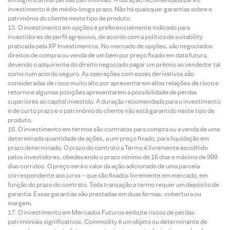
investimento é de médio-longo prazo. Não há quaisquer garantias sobre o
patrimônio do cliente neste tipo de produto.
O investimento em opções é preferencialmente indicado para
investidores de perfil agressivo, de acordo com a política de suitability
praticada pela XP Investimentos. No mercado de opções, são negociados
direitos de compra ou venda de um bem por preço fixado em data futura,
devendo o adquirente do direito negociado pagar um prêmio ao vendedor tal
como num acordo seguro. As operações com esses derivativos são
consideradas de risco muito alto por apresentarem altas relações de risco e
retorno e algumas posições apresentarem a possibilidade de perdas
superiores ao capital investido. A duração recomendada para o investimento
é de curto prazo e o patrimônio do cliente não está garantido neste tipo de
produto.
O investimento em termos são contratos para compra ou a venda de uma
determinada quantidade de ações, a um preço fixado, para liquidação em
prazo determinado. O prazo do contrato a Termo é livremente escolhido
pelos investidores, obedecendo o prazo mínimo de 16 dias e máximo de 999
dias corridos. O preço será o valor da ação adicionado de uma parcela
correspondente aos juros – que são fixados livremente em mercado, em
função do prazo do contrato. Toda transação a termo requer um depósito de
garantia. Essas garantias são prestadas em duas formas: cobertura ou
margem.
O investimento em Mercados Futuros embute riscos de perdas
patrimoniais significativos. Commodity é um objeto ou determinante de