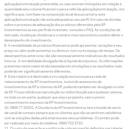
aplicação/contratação pretendida, ou caso existam limitações em relação à
quantidade e/ou volume financeiro para a referida aplicação/contratação, isto
significa que, com base na composição atual da sua carteira, esta
aplicação/contratação não está adequada ao seu perfil. Em caso de dúvidas
sobre o processo de adequação dos produtos oferecidos pela XP
Investimentos ao seu perfil de investidor, consulte o FAQ. As condições de
mercado, mudanças climáticas e o cenário macroeconômico podem afetar o
desempenho do investimento.
A rentabilidade de produtos financeiros pode apresentar variações e seu
preço ou valor pode aumentar ou diminuir num curto espaço de tempo. Os
desempenhos anteriores não são necessariamente indicativos de resultados
futuros. A rentabilidade divulgada não é líquida de impostos. As informações
presentes neste material são baseadas em simulações e os resultados reais
poderão ser significativamente diferentes.
Este relatório é destinado à circulação exclusiva para a rede de
relacionamento da XP Investimentos, incluindo assessores de
investimentos da XP e clientes da XP, podendo também ser divulgado no site
da XP. Fica proibida sua reprodução ou redistribuição para qualquer pessoa,
no todo ou em parte, qualquer que seja o propósito, sem o prévio
consentimento expresso da XP Investimentos.
0800 77 20202. A Ouvidoria da XP Investimentos tem a missão de servir
de canal de contato sempre que os clientes que não se sentirem satisfeitos
com as soluções dadas pela empresa aos seus problemas. O contato pode
ser realizado por meio do telefone: 0800 722 3710.
O custo da operação e a política de cobrança estão definidos nas tabelas