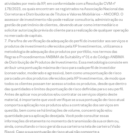
atividades por meio da XP, em conformidade com a Resolução CVM nº
178/2023, os quais encontram-se registrados na Associação Nacional das
Corretoras e Distribuidoras de Títulos e Valores Mobiliários – ANCORD. O
assessor de investimento não pode realizar consultoria, administração ou
gestão de patrimônio de clientes, devendo atuar como intermediário e
solicitar autorização prévia do cliente para a realização de qualquer operação
no mercado de capitais.
Para fins de verificação da adequação do perfil do investidor aos serviços e
produtos de investimento oferecidos pela XP Investimentos, utilizamos a
metodologia de adequação dos produtos por portfólio, nos termos das
Regras e Procedimentos ANBIMA de Suitability nº 01 e do Código ANBIMA
de Distribuição de Produtos de Investimento. Essa metodologia consiste em
atribuir uma pontuação máxima de risco para cada perfil de investidor
(conservador, moderado e agressivo), bem como uma pontuação de risco
para cada um dos produtos oferecidos pela XP Investimentos, de modo que
todos os clientes possam ter acesso a todos os produtos, desde que dentro
das quantidades e limites da pontuação de risco definidas para o seu perfil.
Antes de aplicar nos produtos e/ou contratar os serviços objeto deste
material, é importante que você verifique se a sua pontuação de risco atual
comporta a aplicação nos produtos e/ou a contratação dos serviços em
questão, bem como se há limitações de volume, concentração e/ou
quantidade para a aplicação desejada. Você pode consultar essas
informações diretamente no momento da transmissão da sua ordem ou,
ainda, consultando o risco geral da sua carteira na tela de carteira (Visão
Risco). Caso a sua pontuação de risco atual não comporte a