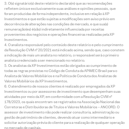
O(s) signatário(s) deste relatório declara(m) que as recomendações
refletem única e exclusivamente suas análises e opiniões pessoais, que
foram produzidas de forma independente, inclusive em relação à XP
Investimentos e que estão sujeitas a modificações sem aviso prévio em
decorrência de alterações nas condições de mercado, e que sua(s)
remuneração(es) é(são) indiretamente influenciada por receitas
provenientes dos negócios e operações financeiras realizadas pela XP
Investimentos.
O analista responsável pelo conteúdo deste relatório e pelo cumprimento
da Resolução CVM nº 20/2021 está indicado acima, sendo que, caso constem
a indicação de mais um analista no relatório, o responsável será o primeiro
analista credenciado a ser mencionado no relatório.
Os analistas da XP Investimentos estão obrigados ao cumprimento de
todas as regras previstas no Código de Conduta da APIMEC Brasil para o
Analista de Valores Mobiliários e na Política de Conduta dos Analistas de
Valores Mobiliários da XP Investimentos.
O atendimento de nossos clientes é realizado por empregados da XP
Investimentos ou por assessores de investimento que desempenham suas
atividades por meio da XP, em conformidade com a Resolução CVM nº
178/2023, os quais encontram-se registrados na Associação Nacional das
Corretoras e Distribuidoras de Títulos e Valores Mobiliários – ANCORD. O
assessor de investimento não pode realizar consultoria, administração ou
gestão de patrimônio de clientes, devendo atuar como intermediário e
solicitar autorização prévia do cliente para a realização de qualquer operação
no mercado de capitais.