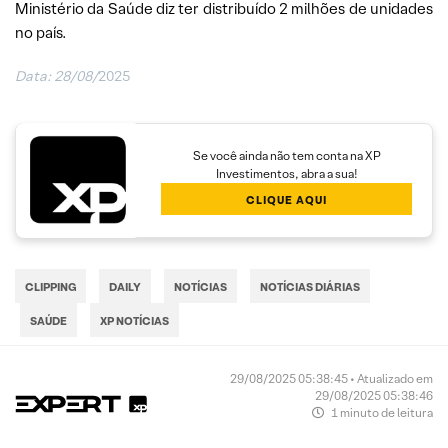
Ministério da Saúde diz ter distribuído 2 milhões de unidades
no país.
Data:
28/08/
2025
Se você ainda não tem conta na XP
Investimentos, abra a sua!
CLIQUE AQUI
CLIPPING
DAILY
NOTÍCIAS
NOTÍCIAS DIÁRIAS
SAÚDE
XP NOTÍCIAS
29/08/2025 05:38:45 • Atualizado em
29/08/2025 05:38:46
1 minuto de leitura