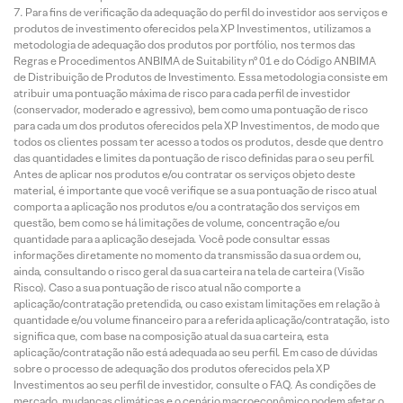
Para fins de verificação da adequação do perfil do investidor aos serviços e
produtos de investimento oferecidos pela XP Investimentos, utilizamos a
metodologia de adequação dos produtos por portfólio, nos termos das
Regras e Procedimentos ANBIMA de Suitability nº 01 e do Código ANBIMA
de Distribuição de Produtos de Investimento. Essa metodologia consiste em
atribuir uma pontuação máxima de risco para cada perfil de investidor
(conservador, moderado e agressivo), bem como uma pontuação de risco
para cada um dos produtos oferecidos pela XP Investimentos, de modo que
todos os clientes possam ter acesso a todos os produtos, desde que dentro
das quantidades e limites da pontuação de risco definidas para o seu perfil.
Antes de aplicar nos produtos e/ou contratar os serviços objeto deste
material, é importante que você verifique se a sua pontuação de risco atual
comporta a aplicação nos produtos e/ou a contratação dos serviços em
questão, bem como se há limitações de volume, concentração e/ou
quantidade para a aplicação desejada. Você pode consultar essas
informações diretamente no momento da transmissão da sua ordem ou,
ainda, consultando o risco geral da sua carteira na tela de carteira (Visão
Risco). Caso a sua pontuação de risco atual não comporte a
aplicação/contratação pretendida, ou caso existam limitações em relação à
quantidade e/ou volume financeiro para a referida aplicação/contratação, isto
significa que, com base na composição atual da sua carteira, esta
aplicação/contratação não está adequada ao seu perfil. Em caso de dúvidas
sobre o processo de adequação dos produtos oferecidos pela XP
Investimentos ao seu perfil de investidor, consulte o FAQ. As condições de
mercado, mudanças climáticas e o cenário macroeconômico podem afetar o