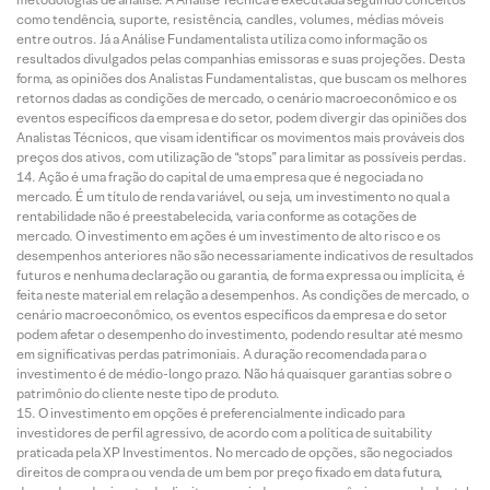
como tendência, suporte, resistência, candles, volumes, médias móveis
entre outros. Já a Análise Fundamentalista utiliza como informação os
resultados divulgados pelas companhias emissoras e suas projeções. Desta
forma, as opiniões dos Analistas Fundamentalistas, que buscam os melhores
retornos dadas as condições de mercado, o cenário macroeconômico e os
eventos específicos da empresa e do setor, podem divergir das opiniões dos
Analistas Técnicos, que visam identificar os movimentos mais prováveis dos
preços dos ativos, com utilização de “stops” para limitar as possíveis perdas.
Ação é uma fração do capital de uma empresa que é negociada no
mercado. É um título de renda variável, ou seja, um investimento no qual a
rentabilidade não é preestabelecida, varia conforme as cotações de
mercado. O investimento em ações é um investimento de alto risco e os
desempenhos anteriores não são necessariamente indicativos de resultados
futuros e nenhuma declaração ou garantia, de forma expressa ou implícita, é
feita neste material em relação a desempenhos. As condições de mercado, o
cenário macroeconômico, os eventos específicos da empresa e do setor
podem afetar o desempenho do investimento, podendo resultar até mesmo
em significativas perdas patrimoniais. A duração recomendada para o
investimento é de médio-longo prazo. Não há quaisquer garantias sobre o
patrimônio do cliente neste tipo de produto.
O investimento em opções é preferencialmente indicado para
investidores de perfil agressivo, de acordo com a política de suitability
praticada pela XP Investimentos. No mercado de opções, são negociados
direitos de compra ou venda de um bem por preço fixado em data futura,