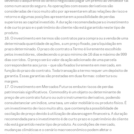
devendo o adquirente do direito negociado pagar um prêmio ao vendedor tal
como num acordo seguro. As operações com esses derivativos são
consideradas de risco muito alto por apresentarem altas relações de risco e
retorno e algumas posições apresentarem a possibilidade de perdas
superiores ao capital investido. A duração recomendada para o investimento
é de curto prazo e o patrimônio do cliente não está garantido neste tipo de
produto.
O investimento em termos são contratos para compra ou a venda de uma
determinada quantidade de ações, a um preço fixado, para liquidação em
prazo determinado. O prazo do contrato a Termo é livremente escolhido
pelos investidores, obedecendo o prazo mínimo de 16 dias e máximo de 999
dias corridos. O preço será o valor da ação adicionado de uma parcela
correspondente aos juros – que são fixados livremente em mercado, em
função do prazo do contrato. Toda transação a termo requer um depósito de
garantia. Essas garantias são prestadas em duas formas: cobertura ou
margem.
O investimento em Mercados Futuros embute riscos de perdas
patrimoniais significativos. Commodity é um objeto ou determinante de
preço de um contrato futuro ou outro instrumento derivativo, podendo
consubstanciar um índice, uma taxa, um valor mobiliário ou produto físico. É
um investimento de risco muito alto, que contempla a possibilidade de
oscilação de preço devido à utilização de alavancagem financeira. A duração
recomendada para o investimento é de curto prazo e o patrimônio do cliente
não está garantido neste tipo de produto. As condições de mercado,
mudanças climáticas e o cenário macroeconômico podem afetar o