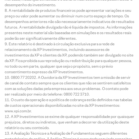
desempenho do investimento.
A rentabilidade de produtos financeiros pode apresentar variações e seu
preço ou valor pode aumentar ou diminuir num curto espaço de tempo. Os
desempenhos anteriores não são necessariamente indicativos de resultados
futuros. A rentabilidade divulgada não é líquida de impostos. As informações
presentes neste material são baseadas em simulações e os resultados reais
poderão ser significativamente diferentes.
Este relatório é destinado à circulação exclusiva para a rede de
relacionamento da XP Investimentos, incluindo assessores de
investimentos da XP e clientes da XP, podendo também ser divulgado no site
da XP. Fica proibida sua reprodução ou redistribuição para qualquer pessoa,
no todo ou em parte, qualquer que seja o propósito, sem o prévio
consentimento expresso da XP Investimentos.
0800 77 20202. A Ouvidoria da XP Investimentos tem a missão de servir
de canal de contato sempre que os clientes que não se sentirem satisfeitos
com as soluções dadas pela empresa aos seus problemas. O contato pode
ser realizado por meio do telefone: 0800 722 3710.
O custo da operação e a política de cobrança estão definidos nas tabelas
de custos operacionais disponibilizadas no site da XP Investimentos:
www.xpi.com.br.
A XP Investimentos se exime de qualquer responsabilidade por quaisquer
prejuízos, diretos ou indiretos, que venham a decorrer da utilização deste
relatório ou seu conteúdo.
A Avaliação Técnica e a Avaliação de Fundamentos seguem diferentes
metodologias de análise. A Análise Técnica é executada seguindo conceitos