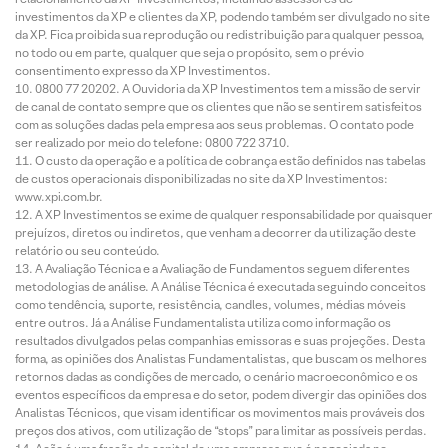
investimentos da XP e clientes da XP, podendo também ser divulgado no site
da XP. Fica proibida sua reprodução ou redistribuição para qualquer pessoa,
no todo ou em parte, qualquer que seja o propósito, sem o prévio
consentimento expresso da XP Investimentos.
0800 77 20202. A Ouvidoria da XP Investimentos tem a missão de servir
de canal de contato sempre que os clientes que não se sentirem satisfeitos
com as soluções dadas pela empresa aos seus problemas. O contato pode
ser realizado por meio do telefone: 0800 722 3710.
O custo da operação e a política de cobrança estão definidos nas tabelas
de custos operacionais disponibilizadas no site da XP Investimentos:
www.xpi.com.br.
A XP Investimentos se exime de qualquer responsabilidade por quaisquer
prejuízos, diretos ou indiretos, que venham a decorrer da utilização deste
relatório ou seu conteúdo.
A Avaliação Técnica e a Avaliação de Fundamentos seguem diferentes
metodologias de análise. A Análise Técnica é executada seguindo conceitos
como tendência, suporte, resistência, candles, volumes, médias móveis
entre outros. Já a Análise Fundamentalista utiliza como informação os
resultados divulgados pelas companhias emissoras e suas projeções. Desta
forma, as opiniões dos Analistas Fundamentalistas, que buscam os melhores
retornos dadas as condições de mercado, o cenário macroeconômico e os
eventos específicos da empresa e do setor, podem divergir das opiniões dos
Analistas Técnicos, que visam identificar os movimentos mais prováveis dos
preços dos ativos, com utilização de “stops” para limitar as possíveis perdas.