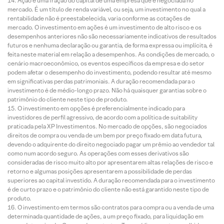
Ação é uma fração do capital de uma empresa que é negociada no
mercado. É um título de renda variável, ou seja, um investimento no qual a
rentabilidade não é preestabelecida, varia conforme as cotações de
mercado. O investimento em ações é um investimento de alto risco e os
desempenhos anteriores não são necessariamente indicativos de resultados
futuros e nenhuma declaração ou garantia, de forma expressa ou implícita, é
feita neste material em relação a desempenhos. As condições de mercado, o
cenário macroeconômico, os eventos específicos da empresa e do setor
podem afetar o desempenho do investimento, podendo resultar até mesmo
em significativas perdas patrimoniais. A duração recomendada para o
investimento é de médio-longo prazo. Não há quaisquer garantias sobre o
patrimônio do cliente neste tipo de produto.
O investimento em opções é preferencialmente indicado para
investidores de perfil agressivo, de acordo com a política de suitability
praticada pela XP Investimentos. No mercado de opções, são negociados
direitos de compra ou venda de um bem por preço fixado em data futura,
devendo o adquirente do direito negociado pagar um prêmio ao vendedor tal
como num acordo seguro. As operações com esses derivativos são
consideradas de risco muito alto por apresentarem altas relações de risco e
retorno e algumas posições apresentarem a possibilidade de perdas
superiores ao capital investido. A duração recomendada para o investimento
é de curto prazo e o patrimônio do cliente não está garantido neste tipo de
produto.
O investimento em termos são contratos para compra ou a venda de uma
determinada quantidade de ações, a um preço fixado, para liquidação em