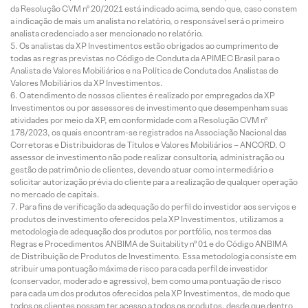
da Resolução CVM nº 20/2021 está indicado acima, sendo que, caso constem
a indicação de mais um analista no relatório, o responsável será o primeiro
analista credenciado a ser mencionado no relatório.
Os analistas da XP Investimentos estão obrigados ao cumprimento de
todas as regras previstas no Código de Conduta da APIMEC Brasil para o
Analista de Valores Mobiliários e na Política de Conduta dos Analistas de
Valores Mobiliários da XP Investimentos.
O atendimento de nossos clientes é realizado por empregados da XP
Investimentos ou por assessores de investimento que desempenham suas
atividades por meio da XP, em conformidade com a Resolução CVM nº
178/2023, os quais encontram-se registrados na Associação Nacional das
Corretoras e Distribuidoras de Títulos e Valores Mobiliários – ANCORD. O
assessor de investimento não pode realizar consultoria, administração ou
gestão de patrimônio de clientes, devendo atuar como intermediário e
solicitar autorização prévia do cliente para a realização de qualquer operação
no mercado de capitais.
Para fins de verificação da adequação do perfil do investidor aos serviços e
produtos de investimento oferecidos pela XP Investimentos, utilizamos a
metodologia de adequação dos produtos por portfólio, nos termos das
Regras e Procedimentos ANBIMA de Suitability nº 01 e do Código ANBIMA
de Distribuição de Produtos de Investimento. Essa metodologia consiste em
atribuir uma pontuação máxima de risco para cada perfil de investidor
(conservador, moderado e agressivo), bem como uma pontuação de risco
para cada um dos produtos oferecidos pela XP Investimentos, de modo que
todos os clientes possam ter acesso a todos os produtos, desde que dentro