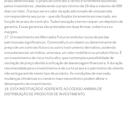
prazo determinado. O prazo do contrato a Termo é livremente escolhido
pelos investidores, obedecendo o prazo mínimo de 16 dias e máximo de 999
dias corridos. O preço será o valor da ação adicionado de uma parcela
correspondente aos juros – que são fixados livremente em mercado, em
função do prazo do contrato. Toda transação a termo requer um depósito de
garantia. Essas garantias são prestadas em duas formas: cobertura ou
margem.
O investimento em Mercados Futuros embute riscos de perdas
patrimoniais significativos. Commodity é um objeto ou determinante de
preço de um contrato futuro ou outro instrumento derivativo, podendo
consubstanciar um índice, uma taxa, um valor mobiliário ou produto físico. É
um investimento de risco muito alto, que contempla a possibilidade de
oscilação de preço devido à utilização de alavancagem financeira. A duração
recomendada para o investimento é de curto prazo e o patrimônio do cliente
não está garantido neste tipo de produto. As condições de mercado,
mudanças climáticas e o cenário macroeconômico podem afetar o
desempenho do investimento.
ESTA INSTITUIÇÃO É ADERENTE AO CÓDIGO ANBIMA DE
DISTRIBUIÇÃO DE PRODUTOS DE INVESTIMENTO.