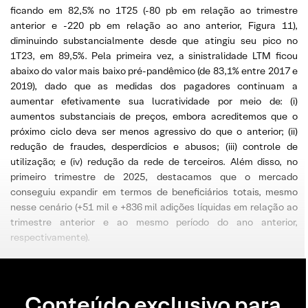
ficando em 82,5% no 1T25 (-80 pb em relação ao trimestre
anterior e -220 pb em relação ao ano anterior, Figura 11),
diminuindo substancialmente desde que atingiu seu pico no
1T23, em 89,5%. Pela primeira vez, a sinistralidade LTM ficou
abaixo do valor mais baixo pré-pandêmico (de 83,1% entre 2017 e
2019), dado que as medidas dos pagadores continuam a
aumentar efetivamente sua lucratividade por meio de: (i)
aumentos substanciais de preços, embora acreditemos que o
próximo ciclo deva ser menos agressivo do que o anterior; (ii)
redução de fraudes, desperdícios e abusos; (iii) controle de
utilização; e (iv) redução da rede de terceiros. Além disso, no
primeiro trimestre de 2025, destacamos que o mercado
conseguiu expandir em termos de beneficiários totais, mesmo
nesse cenário (+51 mil e +836 mil adições líquidas em relação ao
trimestre anterior e ao mesmo período do ano anterior,
respectivamente).
Conteúdo exclusivo para