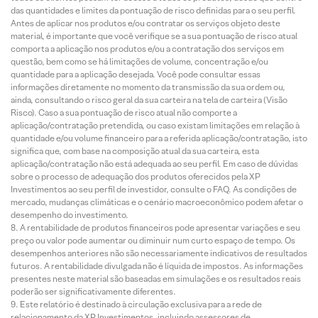
das quantidades e limites da pontuação de risco definidas para o seu perfil.
Antes de aplicar nos produtos e/ou contratar os serviços objeto deste
material, é importante que você verifique se a sua pontuação de risco atual
comporta a aplicação nos produtos e/ou a contratação dos serviços em
questão, bem como se há limitações de volume, concentração e/ou
quantidade para a aplicação desejada. Você pode consultar essas
informações diretamente no momento da transmissão da sua ordem ou,
ainda, consultando o risco geral da sua carteira na tela de carteira (Visão
Risco). Caso a sua pontuação de risco atual não comporte a
aplicação/contratação pretendida, ou caso existam limitações em relação à
quantidade e/ou volume financeiro para a referida aplicação/contratação, isto
significa que, com base na composição atual da sua carteira, esta
aplicação/contratação não está adequada ao seu perfil. Em caso de dúvidas
sobre o processo de adequação dos produtos oferecidos pela XP
Investimentos ao seu perfil de investidor, consulte o FAQ. As condições de
mercado, mudanças climáticas e o cenário macroeconômico podem afetar o
desempenho do investimento.
A rentabilidade de produtos financeiros pode apresentar variações e seu
preço ou valor pode aumentar ou diminuir num curto espaço de tempo. Os
desempenhos anteriores não são necessariamente indicativos de resultados
futuros. A rentabilidade divulgada não é líquida de impostos. As informações
presentes neste material são baseadas em simulações e os resultados reais
poderão ser significativamente diferentes.
Este relatório é destinado à circulação exclusiva para a rede de
relacionamento da XP Investimentos, incluindo assessores de