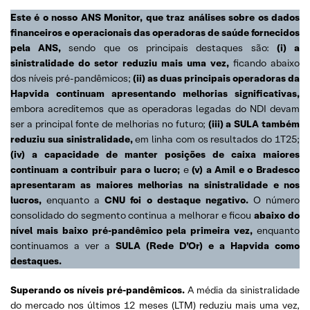
Este é o nosso ANS Monitor, que traz análises sobre os dados
financeiros e operacionais das operadoras de saúde fornecidos
pela ANS,
sendo que os principais destaques são:
(i) a
sinistralidade do setor reduziu mais uma vez,
ficando abaixo
dos níveis pré-pandêmicos;
(ii) as duas principais operadoras da
Hapvida continuam apresentando melhorias significativas,
embora acreditemos que as operadoras legadas do NDI devam
ser a principal fonte de melhorias no futuro;
(iii) a SULA também
reduziu sua sinistralidade,
em linha com os resultados do 1T25;
(iv) a capacidade de manter posições de caixa maiores
continuam a contribuir para o lucro;
e
(v) a Amil e o Bradesco
apresentaram as maiores melhorias na sinistralidade e nos
lucros,
enquanto a
CNU foi o destaque negativo.
O número
consolidado do segmento continua a melhorar e ficou
abaixo do
nível mais baixo pré-pandêmico pela primeira vez,
enquanto
continuamos a ver a
SULA (Rede D’Or) e a Hapvida como
destaques.
Superando os níveis pré-pandêmicos.
A média da sinistralidade
do mercado nos últimos 12 meses (LTM) reduziu mais uma vez,