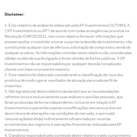
Disclaimer:
Este relatório de análise foi elaborado pela XP Investimentos CCTVM S.A.
(“XP Investimentos ou XP”) de acordo com todas as exigências previstas na
Resolução CVM 20/2021, tem como objetivo fornecer informações que
possam auxiliar o investidor a tomar sua própria decisão de investimento, não
constituindo qualquer tipo de oferta ou solicitação de compra e/ou venda de
qualquer produto. As informações contidas neste relatório são consideradas
válidas na data de sua divulgação e foram obtidas de fontes públicas. A XP
Investimentos não se responsabiliza por qualquer decisão tomada pelo
cliente com base no presente relatório.
Este relatório foi elaborado considerando a classificação de risco dos
produtos de modo a gerar resultados de alocação para cada perfil de
investidor.
O(s) signatário(s) deste relatório declara(m) que as recomendações
refletem única e exclusivamente suas análises e opiniões pessoais, que
foram produzidas de forma independente, inclusive em relação à XP
Investimentos e que estão sujeitas a modificações sem aviso prévio em
decorrência de alterações nas condições de mercado, e que sua(s)
remuneração(es) é(são) indiretamente influenciada por receitas
provenientes dos negócios e operações financeiras realizadas pela XP
Investimentos.
O analista responsável pelo conteúdo deste relatório e pelo cumprimento