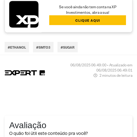
Se você ainda não tem conta na XP
Investimentos, abra a sua!
CLIQUE AQUI
#ETHANOL
#SMTO3
#SUGAR
06/08/2025 06:49:00 • Atualizado em
06/08/2025 06:49:01
2 minutos de leitura
Avaliação
O quão foi útil este conteúdo pra você?