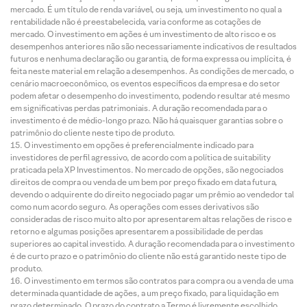
mercado. É um título de renda variável, ou seja, um investimento no qual a
rentabilidade não é preestabelecida, varia conforme as cotações de
mercado. O investimento em ações é um investimento de alto risco e os
desempenhos anteriores não são necessariamente indicativos de resultados
futuros e nenhuma declaração ou garantia, de forma expressa ou implícita, é
feita neste material em relação a desempenhos. As condições de mercado, o
cenário macroeconômico, os eventos específicos da empresa e do setor
podem afetar o desempenho do investimento, podendo resultar até mesmo
em significativas perdas patrimoniais. A duração recomendada para o
investimento é de médio-longo prazo. Não há quaisquer garantias sobre o
patrimônio do cliente neste tipo de produto.
O investimento em opções é preferencialmente indicado para
investidores de perfil agressivo, de acordo com a política de suitability
praticada pela XP Investimentos. No mercado de opções, são negociados
direitos de compra ou venda de um bem por preço fixado em data futura,
devendo o adquirente do direito negociado pagar um prêmio ao vendedor tal
como num acordo seguro. As operações com esses derivativos são
consideradas de risco muito alto por apresentarem altas relações de risco e
retorno e algumas posições apresentarem a possibilidade de perdas
superiores ao capital investido. A duração recomendada para o investimento
é de curto prazo e o patrimônio do cliente não está garantido neste tipo de
produto.
O investimento em termos são contratos para compra ou a venda de uma
determinada quantidade de ações, a um preço fixado, para liquidação em
prazo determinado. O prazo do contrato a Termo é livremente escolhido