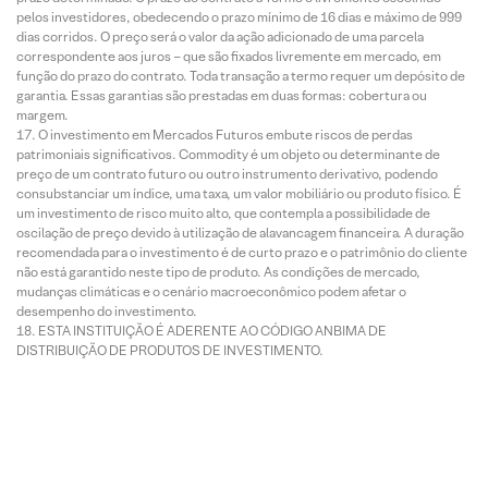
pelos investidores, obedecendo o prazo mínimo de 16 dias e máximo de 999
dias corridos. O preço será o valor da ação adicionado de uma parcela
correspondente aos juros – que são fixados livremente em mercado, em
função do prazo do contrato. Toda transação a termo requer um depósito de
garantia. Essas garantias são prestadas em duas formas: cobertura ou
margem.
O investimento em Mercados Futuros embute riscos de perdas
patrimoniais significativos. Commodity é um objeto ou determinante de
preço de um contrato futuro ou outro instrumento derivativo, podendo
consubstanciar um índice, uma taxa, um valor mobiliário ou produto físico. É
um investimento de risco muito alto, que contempla a possibilidade de
oscilação de preço devido à utilização de alavancagem financeira. A duração
recomendada para o investimento é de curto prazo e o patrimônio do cliente
não está garantido neste tipo de produto. As condições de mercado,
mudanças climáticas e o cenário macroeconômico podem afetar o
desempenho do investimento.
ESTA INSTITUIÇÃO É ADERENTE AO CÓDIGO ANBIMA DE
DISTRIBUIÇÃO DE PRODUTOS DE INVESTIMENTO.