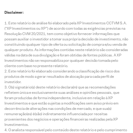
Disclaimer:
Este relatório de análise foi elaborado pela XP Investimentos CCTVM S.A.
(“XP Investimentos ou XP”) de acordo com todas as exigências previstas na
Resolução CVM 20/2021, tem como objetivo fornecer informações que
possam auxiliar o investidor a tomar sua própria decisão de investimento, não
constituindo qualquer tipo de oferta ou solicitação de compra e/ou venda de
qualquer produto. As informações contidas neste relatório são consideradas
válidas na data de sua divulgação e foram obtidas de fontes públicas. A XP
Investimentos não se responsabiliza por qualquer decisão tomada pelo
cliente com base no presente relatório.
Este relatório foi elaborado considerando a classificação de risco dos
produtos de modo a gerar resultados de alocação para cada perfil de
investidor.
O(s) signatário(s) deste relatório declara(m) que as recomendações
refletem única e exclusivamente suas análises e opiniões pessoais, que
foram produzidas de forma independente, inclusive em relação à XP
Investimentos e que estão sujeitas a modificações sem aviso prévio em
decorrência de alterações nas condições de mercado, e que sua(s)
remuneração(es) é(são) indiretamente influenciada por receitas
provenientes dos negócios e operações financeiras realizadas pela XP
Investimentos.
O analista responsável pelo conteúdo deste relatório e pelo cumprimento