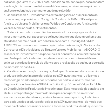
da Resolução CVM nº 20/2021 está indicado acima, sendo que, caso constem
a indicação de mais um analista no relatório, o responsável será o primeiro
analista credenciado a ser mencionado no relatório.
Os analistas da XP Investimentos estão obrigados ao cumprimento de
todas as regras previstas no Código de Conduta da APIMEC Brasil para o
Analista de Valores Mobiliários e na Política de Conduta dos Analistas de
Valores Mobiliários da XP Investimentos.
O atendimento de nossos clientes é realizado por empregados da XP
Investimentos ou por assessores de investimento que desempenham suas
atividades por meio da XP, em conformidade com a Resolução CVM nº
178/2023, os quais encontram-se registrados na Associação Nacional das
Corretoras e Distribuidoras de Títulos e Valores Mobiliários – ANCORD. O
assessor de investimento não pode realizar consultoria, administração ou
gestão de patrimônio de clientes, devendo atuar como intermediário e
solicitar autorização prévia do cliente para a realização de qualquer operação
no mercado de capitais.
Para fins de verificação da adequação do perfil do investidor aos serviços e
produtos de investimento oferecidos pela XP Investimentos, utilizamos a
metodologia de adequação dos produtos por portfólio, nos termos das
Regras e Procedimentos ANBIMA de Suitability nº 01 e do Código ANBIMA
de Distribuição de Produtos de Investimento. Essa metodologia consiste em
atribuir uma pontuação máxima de risco para cada perfil de investidor
(conservador, moderado e agressivo), bem como uma pontuação de risco
para cada um dos produtos oferecidos pela XP Investimentos, de modo que
todos os clientes possam ter acesso a todos os produtos, desde que dentro