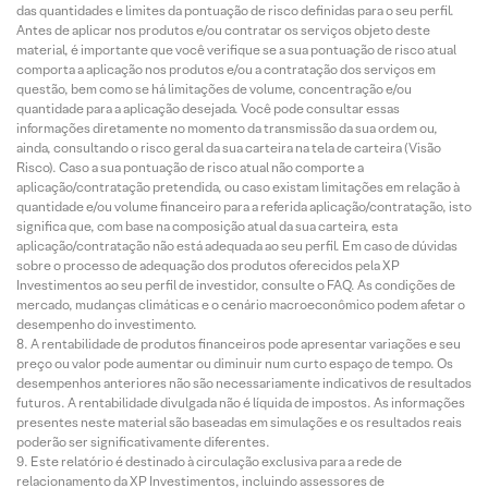
das quantidades e limites da pontuação de risco definidas para o seu perfil.
Antes de aplicar nos produtos e/ou contratar os serviços objeto deste
material, é importante que você verifique se a sua pontuação de risco atual
comporta a aplicação nos produtos e/ou a contratação dos serviços em
questão, bem como se há limitações de volume, concentração e/ou
quantidade para a aplicação desejada. Você pode consultar essas
informações diretamente no momento da transmissão da sua ordem ou,
ainda, consultando o risco geral da sua carteira na tela de carteira (Visão
Risco). Caso a sua pontuação de risco atual não comporte a
aplicação/contratação pretendida, ou caso existam limitações em relação à
quantidade e/ou volume financeiro para a referida aplicação/contratação, isto
significa que, com base na composição atual da sua carteira, esta
aplicação/contratação não está adequada ao seu perfil. Em caso de dúvidas
sobre o processo de adequação dos produtos oferecidos pela XP
Investimentos ao seu perfil de investidor, consulte o FAQ. As condições de
mercado, mudanças climáticas e o cenário macroeconômico podem afetar o
desempenho do investimento.
A rentabilidade de produtos financeiros pode apresentar variações e seu
preço ou valor pode aumentar ou diminuir num curto espaço de tempo. Os
desempenhos anteriores não são necessariamente indicativos de resultados
futuros. A rentabilidade divulgada não é líquida de impostos. As informações
presentes neste material são baseadas em simulações e os resultados reais
poderão ser significativamente diferentes.
Este relatório é destinado à circulação exclusiva para a rede de
relacionamento da XP Investimentos, incluindo assessores de