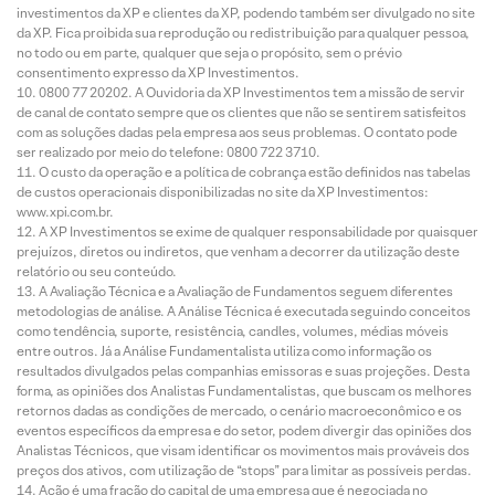
investimentos da XP e clientes da XP, podendo também ser divulgado no site
da XP. Fica proibida sua reprodução ou redistribuição para qualquer pessoa,
no todo ou em parte, qualquer que seja o propósito, sem o prévio
consentimento expresso da XP Investimentos.
0800 77 20202. A Ouvidoria da XP Investimentos tem a missão de servir
de canal de contato sempre que os clientes que não se sentirem satisfeitos
com as soluções dadas pela empresa aos seus problemas. O contato pode
ser realizado por meio do telefone: 0800 722 3710.
O custo da operação e a política de cobrança estão definidos nas tabelas
de custos operacionais disponibilizadas no site da XP Investimentos:
www.xpi.com.br.
A XP Investimentos se exime de qualquer responsabilidade por quaisquer
prejuízos, diretos ou indiretos, que venham a decorrer da utilização deste
relatório ou seu conteúdo.
A Avaliação Técnica e a Avaliação de Fundamentos seguem diferentes
metodologias de análise. A Análise Técnica é executada seguindo conceitos
como tendência, suporte, resistência, candles, volumes, médias móveis
entre outros. Já a Análise Fundamentalista utiliza como informação os
resultados divulgados pelas companhias emissoras e suas projeções. Desta
forma, as opiniões dos Analistas Fundamentalistas, que buscam os melhores
retornos dadas as condições de mercado, o cenário macroeconômico e os
eventos específicos da empresa e do setor, podem divergir das opiniões dos
Analistas Técnicos, que visam identificar os movimentos mais prováveis dos
preços dos ativos, com utilização de “stops” para limitar as possíveis perdas.
Ação é uma fração do capital de uma empresa que é negociada no