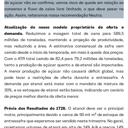
do açúcar não se confirme, vemos risco de queda em relação ao
consenso e fluxo de caixa livre limitado, o que deve pesar na
ação. Assim, reiteramos nossa recomendação Neutra.
Atualização do nosso modelo proprietário de oferta e
demanda.
Reduzimos a moagem total de cana para 589,5
milhões de toneladas, mantendo a projeção de produtividade,
mas reduzindo a área. A estimativa consensual da safra vem
caindo desde o início da temporada, em meio à queda dos preços.
Com o ATR total caindo de 82,4 para 79,2 milhões de toneladas,
tanto a produção de açúcar quanto a de etanol são impactadas.
A menor produção de açúcar não causará déficit global, mas
pode levar a restrições de oferta durante a entressafra. A
demanda por etanol está maior com o mandato de mistura de
30%, e os estoques de etanol estão baixos, indicando um cenário
de preços melhor diante da oferta menor.
Prévia dos Resultados do 1T26.
O etanol deve ser o principal
motor, principalmente devido a cerca de 90 mil m³ de estoque de
entressafra que esperamos ser vendido neste trimestre. No geral,
projetamos volumes de etanol em alta de 24% A/A e preços 14%