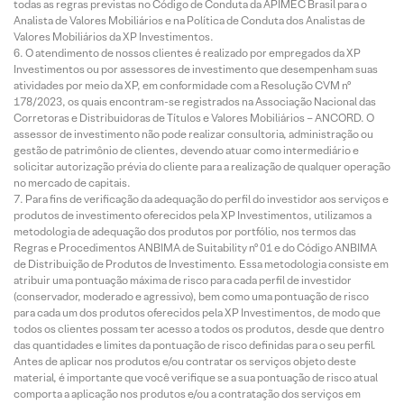
todas as regras previstas no Código de Conduta da APIMEC Brasil para o
Analista de Valores Mobiliários e na Política de Conduta dos Analistas de
Valores Mobiliários da XP Investimentos.
O atendimento de nossos clientes é realizado por empregados da XP
Investimentos ou por assessores de investimento que desempenham suas
atividades por meio da XP, em conformidade com a Resolução CVM nº
178/2023, os quais encontram-se registrados na Associação Nacional das
Corretoras e Distribuidoras de Títulos e Valores Mobiliários – ANCORD. O
assessor de investimento não pode realizar consultoria, administração ou
gestão de patrimônio de clientes, devendo atuar como intermediário e
solicitar autorização prévia do cliente para a realização de qualquer operação
no mercado de capitais.
Para fins de verificação da adequação do perfil do investidor aos serviços e
produtos de investimento oferecidos pela XP Investimentos, utilizamos a
metodologia de adequação dos produtos por portfólio, nos termos das
Regras e Procedimentos ANBIMA de Suitability nº 01 e do Código ANBIMA
de Distribuição de Produtos de Investimento. Essa metodologia consiste em
atribuir uma pontuação máxima de risco para cada perfil de investidor
(conservador, moderado e agressivo), bem como uma pontuação de risco
para cada um dos produtos oferecidos pela XP Investimentos, de modo que
todos os clientes possam ter acesso a todos os produtos, desde que dentro
das quantidades e limites da pontuação de risco definidas para o seu perfil.
Antes de aplicar nos produtos e/ou contratar os serviços objeto deste
material, é importante que você verifique se a sua pontuação de risco atual
comporta a aplicação nos produtos e/ou a contratação dos serviços em