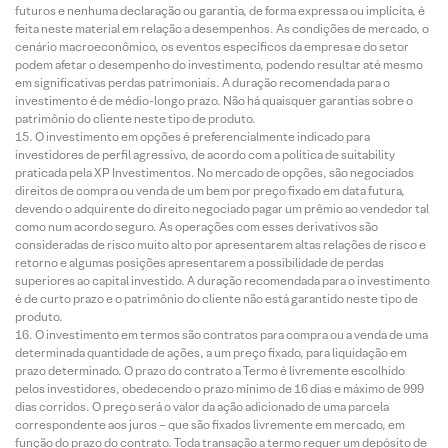
futuros e nenhuma declaração ou garantia, de forma expressa ou implícita, é
feita neste material em relação a desempenhos. As condições de mercado, o
cenário macroeconômico, os eventos específicos da empresa e do setor
podem afetar o desempenho do investimento, podendo resultar até mesmo
em significativas perdas patrimoniais. A duração recomendada para o
investimento é de médio-longo prazo. Não há quaisquer garantias sobre o
patrimônio do cliente neste tipo de produto.
O investimento em opções é preferencialmente indicado para
investidores de perfil agressivo, de acordo com a política de suitability
praticada pela XP Investimentos. No mercado de opções, são negociados
direitos de compra ou venda de um bem por preço fixado em data futura,
devendo o adquirente do direito negociado pagar um prêmio ao vendedor tal
como num acordo seguro. As operações com esses derivativos são
consideradas de risco muito alto por apresentarem altas relações de risco e
retorno e algumas posições apresentarem a possibilidade de perdas
superiores ao capital investido. A duração recomendada para o investimento
é de curto prazo e o patrimônio do cliente não está garantido neste tipo de
produto.
O investimento em termos são contratos para compra ou a venda de uma
determinada quantidade de ações, a um preço fixado, para liquidação em
prazo determinado. O prazo do contrato a Termo é livremente escolhido
pelos investidores, obedecendo o prazo mínimo de 16 dias e máximo de 999
dias corridos. O preço será o valor da ação adicionado de uma parcela
correspondente aos juros – que são fixados livremente em mercado, em
função do prazo do contrato. Toda transação a termo requer um depósito de