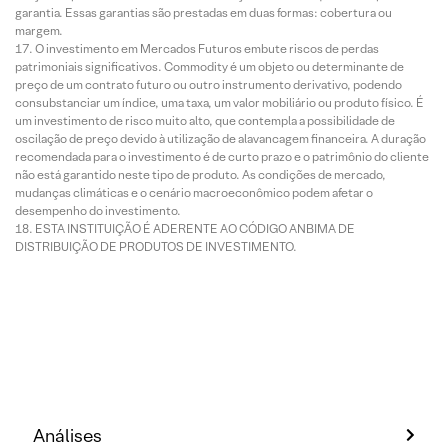
garantia. Essas garantias são prestadas em duas formas: cobertura ou
margem.
O investimento em Mercados Futuros embute riscos de perdas
patrimoniais significativos. Commodity é um objeto ou determinante de
preço de um contrato futuro ou outro instrumento derivativo, podendo
consubstanciar um índice, uma taxa, um valor mobiliário ou produto físico. É
um investimento de risco muito alto, que contempla a possibilidade de
oscilação de preço devido à utilização de alavancagem financeira. A duração
recomendada para o investimento é de curto prazo e o patrimônio do cliente
não está garantido neste tipo de produto. As condições de mercado,
mudanças climáticas e o cenário macroeconômico podem afetar o
desempenho do investimento.
ESTA INSTITUIÇÃO É ADERENTE AO CÓDIGO ANBIMA DE
DISTRIBUIÇÃO DE PRODUTOS DE INVESTIMENTO.
Análises