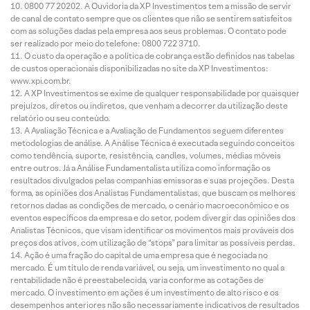
0800 77 20202. A Ouvidoria da XP Investimentos tem a missão de servir
de canal de contato sempre que os clientes que não se sentirem satisfeitos
com as soluções dadas pela empresa aos seus problemas. O contato pode
ser realizado por meio do telefone: 0800 722 3710.
O custo da operação e a política de cobrança estão definidos nas tabelas
de custos operacionais disponibilizadas no site da XP Investimentos:
www.xpi.com.br.
A XP Investimentos se exime de qualquer responsabilidade por quaisquer
prejuízos, diretos ou indiretos, que venham a decorrer da utilização deste
relatório ou seu conteúdo.
A Avaliação Técnica e a Avaliação de Fundamentos seguem diferentes
metodologias de análise. A Análise Técnica é executada seguindo conceitos
como tendência, suporte, resistência, candles, volumes, médias móveis
entre outros. Já a Análise Fundamentalista utiliza como informação os
resultados divulgados pelas companhias emissoras e suas projeções. Desta
forma, as opiniões dos Analistas Fundamentalistas, que buscam os melhores
retornos dadas as condições de mercado, o cenário macroeconômico e os
eventos específicos da empresa e do setor, podem divergir das opiniões dos
Analistas Técnicos, que visam identificar os movimentos mais prováveis dos
preços dos ativos, com utilização de “stops” para limitar as possíveis perdas.
Ação é uma fração do capital de uma empresa que é negociada no
mercado. É um título de renda variável, ou seja, um investimento no qual a
rentabilidade não é preestabelecida, varia conforme as cotações de
mercado. O investimento em ações é um investimento de alto risco e os
desempenhos anteriores não são necessariamente indicativos de resultados