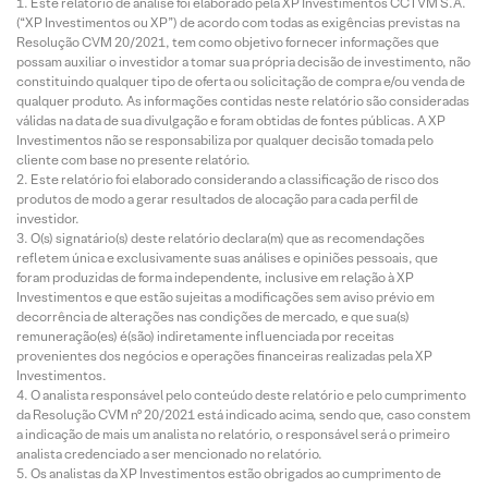
Este relatório de análise foi elaborado pela XP Investimentos CCTVM S.A.
(“XP Investimentos ou XP”) de acordo com todas as exigências previstas na
Resolução CVM 20/2021, tem como objetivo fornecer informações que
possam auxiliar o investidor a tomar sua própria decisão de investimento, não
constituindo qualquer tipo de oferta ou solicitação de compra e/ou venda de
qualquer produto. As informações contidas neste relatório são consideradas
válidas na data de sua divulgação e foram obtidas de fontes públicas. A XP
Investimentos não se responsabiliza por qualquer decisão tomada pelo
cliente com base no presente relatório.
Este relatório foi elaborado considerando a classificação de risco dos
produtos de modo a gerar resultados de alocação para cada perfil de
investidor.
O(s) signatário(s) deste relatório declara(m) que as recomendações
refletem única e exclusivamente suas análises e opiniões pessoais, que
foram produzidas de forma independente, inclusive em relação à XP
Investimentos e que estão sujeitas a modificações sem aviso prévio em
decorrência de alterações nas condições de mercado, e que sua(s)
remuneração(es) é(são) indiretamente influenciada por receitas
provenientes dos negócios e operações financeiras realizadas pela XP
Investimentos.
O analista responsável pelo conteúdo deste relatório e pelo cumprimento
da Resolução CVM nº 20/2021 está indicado acima, sendo que, caso constem
a indicação de mais um analista no relatório, o responsável será o primeiro
analista credenciado a ser mencionado no relatório.
Os analistas da XP Investimentos estão obrigados ao cumprimento de