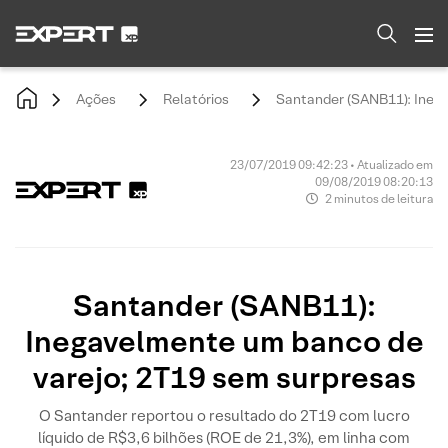
Ações
Relatórios
Santander (SANB11): Ineg
23/07/2019 09:42:23 • Atualizado em
09/08/2019 08:20:13
2 minutos de leitura
Santander (SANB11):
Inegavelmente um banco de
varejo; 2T19 sem surpresas
O Santander reportou o resultado do 2T19 com lucro
líquido de R$3,6 bilhões (ROE de 21,3%), em linha com