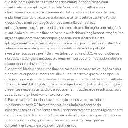
questão, bem como se há limitações de volume, concentração e/ou
quantidade para a aplicação desejada. Você pode consultar essas
informações diretamente no momento da transmissão da sua ordem ou,
ainda, consultando o risco geral da sua carteira na tela de carteira (Visão
Risco). Caso a sua pontuação de risco atual não comporte a
aplicação/contratação pretendida, ou caso existam limitações em relação à
quantidade e/ou volume financeiro para a referida aplicação/contratação, isto
significa que, com base na composição atual da sua carteira, esta
aplicação/contratação não está adequada ao seu perfil. Em caso de dúvidas
sobre o processo de adequação dos produtos oferecidos pela XP
Investimentos ao seu perfil de investidor, consulte o FAQ. As condições de
mercado, mudanças climáticas e o cenário macroeconômico podem afetar o
desempenho do investimento.
A rentabilidade de produtos financeiros pode apresentar variações e seu
preço ou valor pode aumentar ou diminuir num curto espaço de tempo. Os
desempenhos anteriores não são necessariamente indicativos de resultados
futuros. A rentabilidade divulgada não é líquida de impostos. As informações
presentes neste material são baseadas em simulações e os resultados reais
poderão ser significativamente diferentes.
Este relatório é destinado à circulação exclusiva para a rede de
relacionamento da XP Investimentos, incluindo assessores de
investimentos da XP e clientes da XP, podendo também ser divulgado no site
da XP. Fica proibida sua reprodução ou redistribuição para qualquer pessoa,
no todo ou em parte, qualquer que seja o propósito, sem o prévio
consentimento expresso da XP Investimentos.