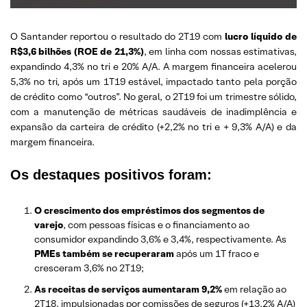
O Santander reportou o resultado do 2T19 com
lucro líquido de
R$3,6 bilhões (ROE de 21,3%)
, em linha com nossas estimativas,
expandindo 4,3% no tri e 20% A/A. A margem financeira acelerou
5,3% no tri, após um 1T19 estável, impactado tanto pela porção
de crédito como “outros”. No geral, o 2T19 foi um trimestre sólido,
com a manutenção de métricas saudáveis ​​de inadimplência e
expansão da carteira de crédito (+2,2% no tri e + 9,3% A/A) e da
margem financeira.
Os
destaques positivos
foram:
O crescimento dos empréstimos dos segmentos de
varejo
, com pessoas físicas e o financiamento ao
consumidor expandindo 3,6% e 3,4%, respectivamente. As
PMEs também se recuperaram
após um 1T fraco e
cresceram 3,6% no 2T19;
As receitas de serviços aumentaram 9,2%
em relação ao
2T18, impulsionadas por comissões de seguros (+13.2% A/A)