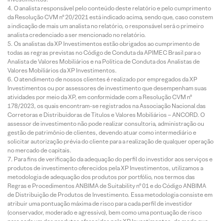
O analista responsável pelo conteúdo deste relatório e pelo cumprimento
da Resolução CVM nº 20/2021 está indicado acima, sendo que, caso constem
a indicação de mais um analista no relatório, o responsável será o primeiro
analista credenciado a ser mencionado no relatório.
Os analistas da XP Investimentos estão obrigados ao cumprimento de
todas as regras previstas no Código de Conduta da APIMEC Brasil para o
Analista de Valores Mobiliários e na Política de Conduta dos Analistas de
Valores Mobiliários da XP Investimentos.
O atendimento de nossos clientes é realizado por empregados da XP
Investimentos ou por assessores de investimento que desempenham suas
atividades por meio da XP, em conformidade com a Resolução CVM nº
178/2023, os quais encontram-se registrados na Associação Nacional das
Corretoras e Distribuidoras de Títulos e Valores Mobiliários – ANCORD. O
assessor de investimento não pode realizar consultoria, administração ou
gestão de patrimônio de clientes, devendo atuar como intermediário e
solicitar autorização prévia do cliente para a realização de qualquer operação
no mercado de capitais.
Para fins de verificação da adequação do perfil do investidor aos serviços e
produtos de investimento oferecidos pela XP Investimentos, utilizamos a
metodologia de adequação dos produtos por portfólio, nos termos das
Regras e Procedimentos ANBIMA de Suitability nº 01 e do Código ANBIMA
de Distribuição de Produtos de Investimento. Essa metodologia consiste em
atribuir uma pontuação máxima de risco para cada perfil de investidor
(conservador, moderado e agressivo), bem como uma pontuação de risco