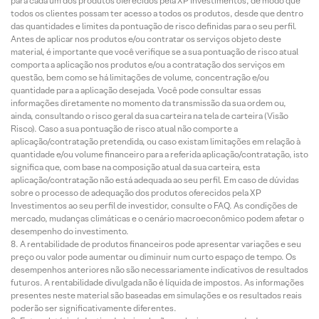
para cada um dos produtos oferecidos pela XP Investimentos, de modo que
todos os clientes possam ter acesso a todos os produtos, desde que dentro
das quantidades e limites da pontuação de risco definidas para o seu perfil.
Antes de aplicar nos produtos e/ou contratar os serviços objeto deste
material, é importante que você verifique se a sua pontuação de risco atual
comporta a aplicação nos produtos e/ou a contratação dos serviços em
questão, bem como se há limitações de volume, concentração e/ou
quantidade para a aplicação desejada. Você pode consultar essas
informações diretamente no momento da transmissão da sua ordem ou,
ainda, consultando o risco geral da sua carteira na tela de carteira (Visão
Risco). Caso a sua pontuação de risco atual não comporte a
aplicação/contratação pretendida, ou caso existam limitações em relação à
quantidade e/ou volume financeiro para a referida aplicação/contratação, isto
significa que, com base na composição atual da sua carteira, esta
aplicação/contratação não está adequada ao seu perfil. Em caso de dúvidas
sobre o processo de adequação dos produtos oferecidos pela XP
Investimentos ao seu perfil de investidor, consulte o FAQ. As condições de
mercado, mudanças climáticas e o cenário macroeconômico podem afetar o
desempenho do investimento.
A rentabilidade de produtos financeiros pode apresentar variações e seu
preço ou valor pode aumentar ou diminuir num curto espaço de tempo. Os
desempenhos anteriores não são necessariamente indicativos de resultados
futuros. A rentabilidade divulgada não é líquida de impostos. As informações
presentes neste material são baseadas em simulações e os resultados reais
poderão ser significativamente diferentes.