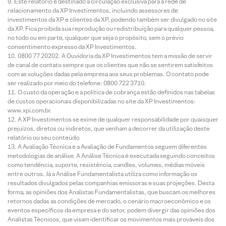
Este relatório é destinado à circulação exclusiva para a rede de
relacionamento da XP Investimentos, incluindo assessores de
investimentos da XP e clientes da XP, podendo também ser divulgado no site
da XP. Fica proibida sua reprodução ou redistribuição para qualquer pessoa,
no todo ou em parte, qualquer que seja o propósito, sem o prévio
consentimento expresso da XP Investimentos.
0800 77 20202. A Ouvidoria da XP Investimentos tem a missão de servir
de canal de contato sempre que os clientes que não se sentirem satisfeitos
com as soluções dadas pela empresa aos seus problemas. O contato pode
ser realizado por meio do telefone: 0800 722 3710.
O custo da operação e a política de cobrança estão definidos nas tabelas
de custos operacionais disponibilizadas no site da XP Investimentos:
www.xpi.com.br.
A XP Investimentos se exime de qualquer responsabilidade por quaisquer
prejuízos, diretos ou indiretos, que venham a decorrer da utilização deste
relatório ou seu conteúdo.
A Avaliação Técnica e a Avaliação de Fundamentos seguem diferentes
metodologias de análise. A Análise Técnica é executada seguindo conceitos
como tendência, suporte, resistência, candles, volumes, médias móveis
entre outros. Já a Análise Fundamentalista utiliza como informação os
resultados divulgados pelas companhias emissoras e suas projeções. Desta
forma, as opiniões dos Analistas Fundamentalistas, que buscam os melhores
retornos dadas as condições de mercado, o cenário macroeconômico e os
eventos específicos da empresa e do setor, podem divergir das opiniões dos
Analistas Técnicos, que visam identificar os movimentos mais prováveis dos