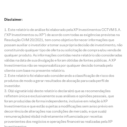
Disclaimer:
Este relatório de análise foi elaborado pela XP Investimentos CCTVM S.A.
(“XP Investimentos ou XP”) de acordo com todas as exigências previstas na
Resolução CVM 20/2021, tem como objetivo fornecer informações que
possam auxiliar o investidor a tomar sua própria decisão de investimento, não
constituindo qualquer tipo de oferta ou solicitação de compra e/ou venda de
qualquer produto. As informações contidas neste relatório são consideradas
válidas na data de sua divulgação e foram obtidas de fontes públicas. A XP
Investimentos não se responsabiliza por qualquer decisão tomada pelo
cliente com base no presente relatório.
Este relatório foi elaborado considerando a classificação de risco dos
produtos de modo a gerar resultados de alocação para cada perfil de
investidor.
O(s) signatário(s) deste relatório declara(m) que as recomendações
refletem única e exclusivamente suas análises e opiniões pessoais, que
foram produzidas de forma independente, inclusive em relação à XP
Investimentos e que estão sujeitas a modificações sem aviso prévio em
decorrência de alterações nas condições de mercado, e que sua(s)
remuneração(es) é(são) indiretamente influenciada por receitas
provenientes dos negócios e operações financeiras realizadas pela XP
Investimentos.