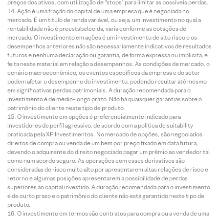
preços dos ativos, com utilização de “stops” para limitar as possíveis perdas.
Ação é uma fração do capital de uma empresa que é negociada no
mercado. É um título de renda variável, ou seja, um investimento no qual a
rentabilidade não é preestabelecida, varia conforme as cotações de
mercado. O investimento em ações é um investimento de alto risco e os
desempenhos anteriores não são necessariamente indicativos de resultados
futuros e nenhuma declaração ou garantia, de forma expressa ou implícita, é
feita neste material em relação a desempenhos. As condições de mercado, o
cenário macroeconômico, os eventos específicos da empresa e do setor
podem afetar o desempenho do investimento, podendo resultar até mesmo
em significativas perdas patrimoniais. A duração recomendada para o
investimento é de médio-longo prazo. Não há quaisquer garantias sobre o
patrimônio do cliente neste tipo de produto.
O investimento em opções é preferencialmente indicado para
investidores de perfil agressivo, de acordo com a política de suitability
praticada pela XP Investimentos. No mercado de opções, são negociados
direitos de compra ou venda de um bem por preço fixado em data futura,
devendo o adquirente do direito negociado pagar um prêmio ao vendedor tal
como num acordo seguro. As operações com esses derivativos são
consideradas de risco muito alto por apresentarem altas relações de risco e
retorno e algumas posições apresentarem a possibilidade de perdas
superiores ao capital investido. A duração recomendada para o investimento
é de curto prazo e o patrimônio do cliente não está garantido neste tipo de
produto.
O investimento em termos são contratos para compra ou a venda de uma