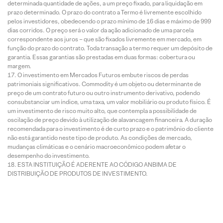
determinada quantidade de ações, a um preço fixado, para liquidação em
prazo determinado. O prazo do contrato a Termo é livremente escolhido
pelos investidores, obedecendo o prazo mínimo de 16 dias e máximo de 999
dias corridos. O preço será o valor da ação adicionado de uma parcela
correspondente aos juros – que são fixados livremente em mercado, em
função do prazo do contrato. Toda transação a termo requer um depósito de
garantia. Essas garantias são prestadas em duas formas: cobertura ou
margem.
O investimento em Mercados Futuros embute riscos de perdas
patrimoniais significativos. Commodity é um objeto ou determinante de
preço de um contrato futuro ou outro instrumento derivativo, podendo
consubstanciar um índice, uma taxa, um valor mobiliário ou produto físico. É
um investimento de risco muito alto, que contempla a possibilidade de
oscilação de preço devido à utilização de alavancagem financeira. A duração
recomendada para o investimento é de curto prazo e o patrimônio do cliente
não está garantido neste tipo de produto. As condições de mercado,
mudanças climáticas e o cenário macroeconômico podem afetar o
desempenho do investimento.
ESTA INSTITUIÇÃO É ADERENTE AO CÓDIGO ANBIMA DE
DISTRIBUIÇÃO DE PRODUTOS DE INVESTIMENTO.