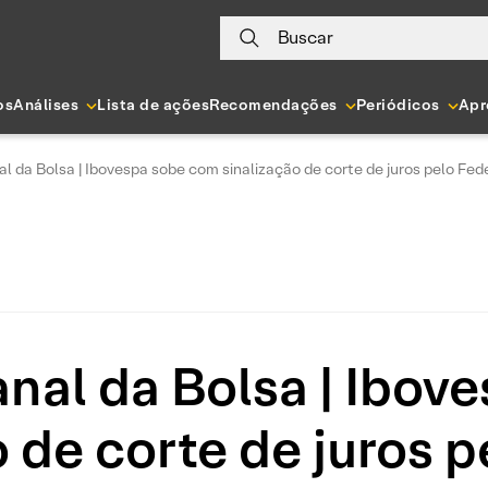
Buscar
os
Análises
Lista de ações
Recomendações
Periódicos
Apr
 da Bolsa | Ibovespa sobe com sinalização de corte de juros pelo Fed
al da Bolsa | Ibov
o de corte de juros p