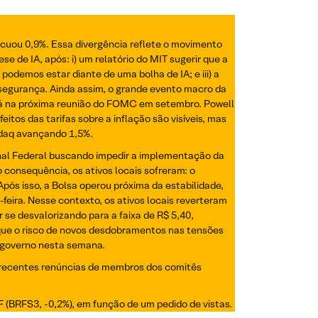
ecuou 0,9%. Essa divergência reflete o movimento
e de IA, após: i) um relatório do MIT sugerir que a
odemos estar diante de uma bolha de IA; e iii) a
segurança. Ainda assim, o grande evento macro da
 já na próxima reunião do FOMC em setembro. Powell
os das tarifas sobre a inflação são visíveis, mas
sdaq avançando 1,5%.
unal Federal buscando impedir a implementação da
 consequência, os ativos locais sofreram: o
 Após isso, a Bolsa operou próxima da estabilidade,
eira. Nesse contexto, os ativos locais reverteram
 se desvalorizando para a faixa de R$ 5,40,
 que o risco de novos desdobramentos nas tensões
o governo nesta semana.
 recentes renúncias de membros dos comitês
 (BRFS3, -0,2%), em função de um pedido de vistas.