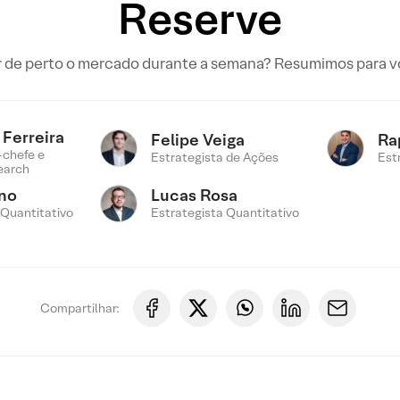
Reserve
de perto o mercado durante a semana? Resumimos para voc
Ferreira
Felipe Veiga
Ra
-chefe e
Estrategista de Ações
Est
earch
ino
Lucas Rosa
 Quantitativo
Estrategista Quantitativo
Compartilhar: