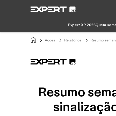
Expert XP 2026
Quem som
Ações
Relatórios
Resumo semanal
Resumo seman
sinalizaçã