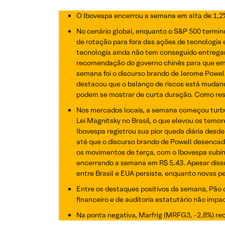
O Ibovespa encerrou a semana em alta de 1,2%
No cenário global, enquanto o S&P 500 termin
de rotação para fora das ações de tecnologia e
tecnologia ainda não tem conseguido entregar 
recomendação do governo chinês para que emp
semana foi o discurso brando de Jerome Powel
destacou que o balanço de riscos está mudand
podem se mostrar de curta duração. Como resu
Nos mercados locais, a semana começou turbul
Lei Magnitsky no Brasil, o que elevou os temo
Ibovespa registrou sua pior queda diária desde 
até que o discurso brando de Powell desencad
os movimentos de terça, com o Ibovespa subind
encerrando a semana em R$ 5,43. Apesar disso
entre Brasil e EUA persiste, enquanto novas 
Entre os destaques positivos da semana, Pão
financeiro e de auditoria estatutário não imp
Na ponta negativa, Marfrig (MRFG3, -2,8%) re