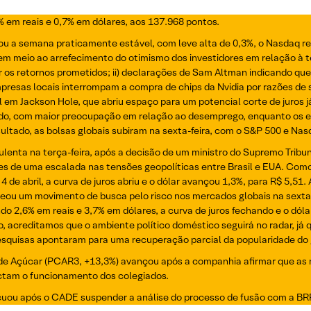
 em reais e 0,7% em dólares, aos 137.968 pontos.
ou a semana praticamente estável, com leve alta de 0,3%, o Nasdaq r
m meio ao arrefecimento do otimismo dos investidores em relação à tes
os retornos prometidos; ii) declarações de Sam Altman indicando que p
resas locais interrompam a compra de chips da Nvidia por razões de 
l em Jackson Hole, que abriu espaço para um potencial corte de juros
o, com maior preocupação em relação ao desemprego, enquanto os efeit
ltado, as bolsas globais subiram na sexta-feira, com o S&P 500 e Na
enta na terça-feira, após a decisão de um ministro do Supremo Trib
res de uma escalada nas tensões geopolíticas entre Brasil e EUA. Como
4 de abril, a curva de juros abriu e o dólar avançou 1,3%, para R$ 5,51.
eou um movimento de busca pelo risco nos mercados globais na sexta-f
o 2,6% em reais e 3,7% em dólares, a curva de juros fechando e o dólar
, acreditamos que o ambiente político doméstico seguirá no radar, já
pesquisas apontaram para uma recuperação parcial da popularidade d
 de Açúcar (PCAR3, +13,3%) avançou após a companhia afirmar que as
actam o funcionamento dos colegiados.
cuou após o CADE suspender a análise do processo de fusão com a BRF