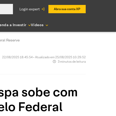
login expert
Abra sua conta XP
enda a Investir
Vídeos
eral Reserve
22/08/2025 18:45:54 • Atualizado em 25/08/2025 10:29:52
3 minutos de leitura
espa sobe com
elo Federal