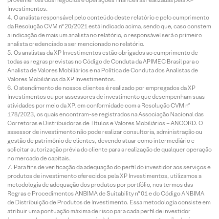
Investimentos.
O analista responsável pelo conteúdo deste relatório e pelo cumprimento
da Resolução CVM nº 20/2021 está indicado acima, sendo que, caso constem
a indicação de mais um analista no relatório, o responsável será o primeiro
analista credenciado a ser mencionado no relatório.
Os analistas da XP Investimentos estão obrigados ao cumprimento de
todas as regras previstas no Código de Conduta da APIMEC Brasil para o
Analista de Valores Mobiliários e na Política de Conduta dos Analistas de
Valores Mobiliários da XP Investimentos.
O atendimento de nossos clientes é realizado por empregados da XP
Investimentos ou por assessores de investimento que desempenham suas
atividades por meio da XP, em conformidade com a Resolução CVM nº
178/2023, os quais encontram-se registrados na Associação Nacional das
Corretoras e Distribuidoras de Títulos e Valores Mobiliários – ANCORD. O
assessor de investimento não pode realizar consultoria, administração ou
gestão de patrimônio de clientes, devendo atuar como intermediário e
solicitar autorização prévia do cliente para a realização de qualquer operação
no mercado de capitais.
Para fins de verificação da adequação do perfil do investidor aos serviços e
produtos de investimento oferecidos pela XP Investimentos, utilizamos a
metodologia de adequação dos produtos por portfólio, nos termos das
Regras e Procedimentos ANBIMA de Suitability nº 01 e do Código ANBIMA
de Distribuição de Produtos de Investimento. Essa metodologia consiste em
atribuir uma pontuação máxima de risco para cada perfil de investidor