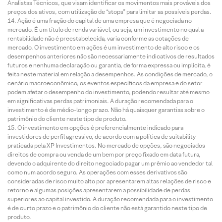
Analistas Técnicos, que visam identificar os movimentos mais prováveis dos
preços dos ativos, com utilização de “stops” para limitar as possíveis perdas.
Ação é uma fração do capital de uma empresa que é negociada no
mercado. É um título de renda variável, ou seja, um investimento no qual a
rentabilidade não é preestabelecida, varia conforme as cotações de
mercado. O investimento em ações é um investimento de alto risco e os
desempenhos anteriores não são necessariamente indicativos de resultados
futuros e nenhuma declaração ou garantia, de forma expressa ou implícita, é
feita neste material em relação a desempenhos. As condições de mercado, o
cenário macroeconômico, os eventos específicos da empresa e do setor
podem afetar o desempenho do investimento, podendo resultar até mesmo
em significativas perdas patrimoniais. A duração recomendada para o
investimento é de médio-longo prazo. Não há quaisquer garantias sobre o
patrimônio do cliente neste tipo de produto.
O investimento em opções é preferencialmente indicado para
investidores de perfil agressivo, de acordo com a política de suitability
praticada pela XP Investimentos. No mercado de opções, são negociados
direitos de compra ou venda de um bem por preço fixado em data futura,
devendo o adquirente do direito negociado pagar um prêmio ao vendedor tal
como num acordo seguro. As operações com esses derivativos são
consideradas de risco muito alto por apresentarem altas relações de risco e
retorno e algumas posições apresentarem a possibilidade de perdas
superiores ao capital investido. A duração recomendada para o investimento
é de curto prazo e o patrimônio do cliente não está garantido neste tipo de
produto.