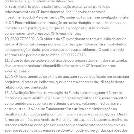
poderão ser significativamente diferentes.
Este relatório é destinado à circulação exclusiva para a rede de
relacionamento da XP Investimentos, incluindo assessores de
investimentos da XP e clientes da XP, podendo também ser divulgado no site
da XP. Fica proibida sua reprodução ou redistribuição para qualquer pessoa,
no todo ou em parte, qualquer que seja o propósito, sem o prévio
consentimento expresso da XP Investimentos.
0800 77 20202. A Ouvidoria da XP Investimentos tem a missão de servir
de canal de contato sempre que os clientes que não se sentirem satisfeitos
com as soluções dadas pela empresa aos seus problemas. O contato pode
ser realizado por meio do telefone: 0800 722 3710.
O custo da operação e a política de cobrança estão definidos nas tabelas
de custos operacionais disponibilizadas no site da XP Investimentos:
www.xpi.com.br.
A XP Investimentos se exime de qualquer responsabilidade por quaisquer
prejuízos, diretos ou indiretos, que venham a decorrer da utilização deste
relatório ou seu conteúdo.
A Avaliação Técnica e a Avaliação de Fundamentos seguem diferentes
metodologias de análise. A Análise Técnica é executada seguindo conceitos
como tendência, suporte, resistência, candles, volumes, médias móveis
entre outros. Já a Análise Fundamentalista utiliza como informação os
resultados divulgados pelas companhias emissoras e suas projeções. Desta
forma, as opiniões dos Analistas Fundamentalistas, que buscam os melhores
retornos dadas as condições de mercado, o cenário macroeconômico e os
eventos específicos da empresa e do setor, podem divergir das opiniões dos