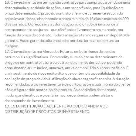
O investimento em termos são contratos para compra ou a venda de uma
determinada quantidade de ações, a um preço fixado, para liquidação em
prazo determinado. O prazo do contrato a Termo é livremente escolhido
pelos investidores, obedecendo o prazo mínimo de 16 dias e máximo de 999
dias corridos. O preço será o valor da ação adicionado de uma parcela
correspondente aos juros – que são fixados livremente em mercado, em
função do prazo do contrato. Toda transação a termo requer um depósito de
garantia. Essas garantias são prestadas em duas formas: cobertura ou
margem.
O investimento em Mercados Futuros embute riscos de perdas
patrimoniais significativos. Commodity é um objeto ou determinante de
preço de um contrato futuro ou outro instrumento derivativo, podendo
consubstanciar um índice, uma taxa, um valor mobiliário ou produto físico. É
um investimento de risco muito alto, que contempla a possibilidade de
oscilação de preço devido à utilização de alavancagem financeira. A duração
recomendada para o investimento é de curto prazo e o patrimônio do cliente
não está garantido neste tipo de produto. As condições de mercado,
mudanças climáticas e o cenário macroeconômico podem afetar o
desempenho do investimento.
ESTA INSTITUIÇÃO É ADERENTE AO CÓDIGO ANBIMA DE
DISTRIBUIÇÃO DE PRODUTOS DE INVESTIMENTO.