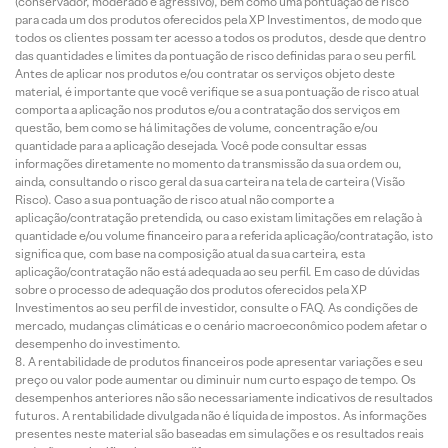
(conservador, moderado e agressivo), bem como uma pontuação de risco
para cada um dos produtos oferecidos pela XP Investimentos, de modo que
todos os clientes possam ter acesso a todos os produtos, desde que dentro
das quantidades e limites da pontuação de risco definidas para o seu perfil.
Antes de aplicar nos produtos e/ou contratar os serviços objeto deste
material, é importante que você verifique se a sua pontuação de risco atual
comporta a aplicação nos produtos e/ou a contratação dos serviços em
questão, bem como se há limitações de volume, concentração e/ou
quantidade para a aplicação desejada. Você pode consultar essas
informações diretamente no momento da transmissão da sua ordem ou,
ainda, consultando o risco geral da sua carteira na tela de carteira (Visão
Risco). Caso a sua pontuação de risco atual não comporte a
aplicação/contratação pretendida, ou caso existam limitações em relação à
quantidade e/ou volume financeiro para a referida aplicação/contratação, isto
significa que, com base na composição atual da sua carteira, esta
aplicação/contratação não está adequada ao seu perfil. Em caso de dúvidas
sobre o processo de adequação dos produtos oferecidos pela XP
Investimentos ao seu perfil de investidor, consulte o FAQ. As condições de
mercado, mudanças climáticas e o cenário macroeconômico podem afetar o
desempenho do investimento.
A rentabilidade de produtos financeiros pode apresentar variações e seu
preço ou valor pode aumentar ou diminuir num curto espaço de tempo. Os
desempenhos anteriores não são necessariamente indicativos de resultados
futuros. A rentabilidade divulgada não é líquida de impostos. As informações
presentes neste material são baseadas em simulações e os resultados reais