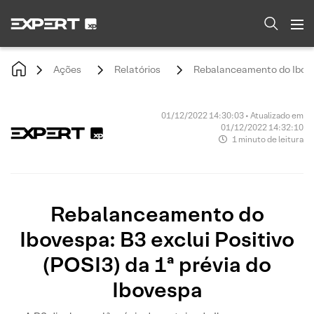
Ações
Relatórios
Rebalanceamento do Ibovesp
01/12/2022 14:30:03 • Atualizado em
01/12/2022 14:32:10
1 minuto de leitura
Rebalanceamento do
Ibovespa: B3 exclui Positivo
(POSI3) da 1ª prévia do
Ibovespa