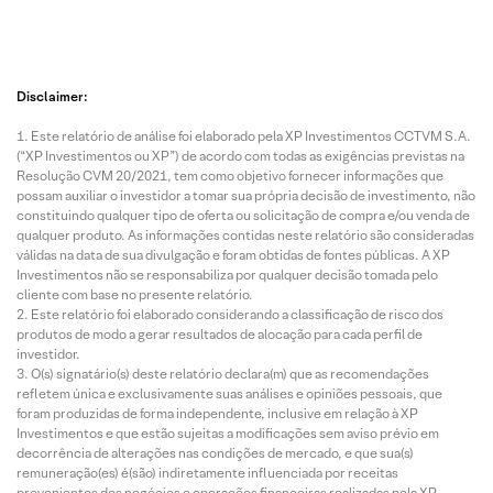
Disclaimer:
Este relatório de análise foi elaborado pela XP Investimentos CCTVM S.A.
(“XP Investimentos ou XP”) de acordo com todas as exigências previstas na
Resolução CVM 20/2021, tem como objetivo fornecer informações que
possam auxiliar o investidor a tomar sua própria decisão de investimento, não
constituindo qualquer tipo de oferta ou solicitação de compra e/ou venda de
qualquer produto. As informações contidas neste relatório são consideradas
válidas na data de sua divulgação e foram obtidas de fontes públicas. A XP
Investimentos não se responsabiliza por qualquer decisão tomada pelo
cliente com base no presente relatório.
Este relatório foi elaborado considerando a classificação de risco dos
produtos de modo a gerar resultados de alocação para cada perfil de
investidor.
O(s) signatário(s) deste relatório declara(m) que as recomendações
refletem única e exclusivamente suas análises e opiniões pessoais, que
foram produzidas de forma independente, inclusive em relação à XP
Investimentos e que estão sujeitas a modificações sem aviso prévio em
decorrência de alterações nas condições de mercado, e que sua(s)
remuneração(es) é(são) indiretamente influenciada por receitas
provenientes dos negócios e operações financeiras realizadas pela XP