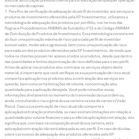
solicitar autorização prévia do cliente para a realização de qualquer operação
no mercado de capitais.
Para fins de verificação da adequação do perfil do investidor aos serviços e
produtos de investimento oferecidos pela XP Investimentos, utilizamos a
metodologia de adequação dos produtos por portfólio, nos termos das
Regras e Procedimentos ANBIMA de Suitability nº 01 e do Código ANBIMA
de Distribuição de Produtos de Investimento. Essa metodologia consiste em
atribuir uma pontuação máxima de risco para cada perfil de investidor
(conservador, moderado e agressivo), bem como uma pontuação de risco
para cada um dos produtos oferecidos pela XP Investimentos, de modo que
todos os clientes possam ter acesso a todos os produtos, desde que dentro
das quantidades e limites da pontuação de risco definidas para o seu perfil.
Antes de aplicar nos produtos e/ou contratar os serviços objeto deste
material, é importante que você verifique se a sua pontuação de risco atual
comporta a aplicação nos produtos e/ou a contratação dos serviços em
questão, bem como se há limitações de volume, concentração e/ou
quantidade para a aplicação desejada. Você pode consultar essas
informações diretamente no momento da transmissão da sua ordem ou,
ainda, consultando o risco geral da sua carteira na tela de carteira (Visão
Risco). Caso a sua pontuação de risco atual não comporte a
aplicação/contratação pretendida, ou caso existam limitações em relação à
quantidade e/ou volume financeiro para a referida aplicação/contratação, isto
significa que, com base na composição atual da sua carteira, esta
aplicação/contratação não está adequada ao seu perfil. Em caso de dúvidas
sobre o processo de adequação dos produtos oferecidos pela XP