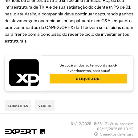
milhões de clientes a até 1,5 km de uma farmácia RD), de sua
infraestrutura de TI/IA e de sua satisfação do cliente (NPS de 91
nas lojas). Assim, a companhia deve continuar capturando ganhos
de alavancagem operacional, principalmente em G&A, enquanto
os investimentos de CAPEX/OPEX de TI devem ser diluídos daqui
para frente com a conclusão do recente ciclo de investimentos
estruturais.
Se você ainda não tem conta na XP
Investimentos, abra a sua!
CLIQUE AQUI
FARMÁCIAS
VAREJO
01/12/2025 18:56:12 • Atualizado em
02/12/2025 05:10:13
3 minutos de leitura