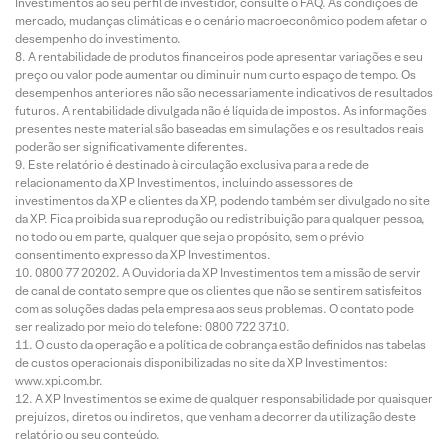
Investimentos ao seu perfil de investidor, consulte o FAQ. As condições de
mercado, mudanças climáticas e o cenário macroeconômico podem afetar o
desempenho do investimento.
A rentabilidade de produtos financeiros pode apresentar variações e seu
preço ou valor pode aumentar ou diminuir num curto espaço de tempo. Os
desempenhos anteriores não são necessariamente indicativos de resultados
futuros. A rentabilidade divulgada não é líquida de impostos. As informações
presentes neste material são baseadas em simulações e os resultados reais
poderão ser significativamente diferentes.
Este relatório é destinado à circulação exclusiva para a rede de
relacionamento da XP Investimentos, incluindo assessores de
investimentos da XP e clientes da XP, podendo também ser divulgado no site
da XP. Fica proibida sua reprodução ou redistribuição para qualquer pessoa,
no todo ou em parte, qualquer que seja o propósito, sem o prévio
consentimento expresso da XP Investimentos.
0800 77 20202. A Ouvidoria da XP Investimentos tem a missão de servir
de canal de contato sempre que os clientes que não se sentirem satisfeitos
com as soluções dadas pela empresa aos seus problemas. O contato pode
ser realizado por meio do telefone: 0800 722 3710.
O custo da operação e a política de cobrança estão definidos nas tabelas
de custos operacionais disponibilizadas no site da XP Investimentos:
www.xpi.com.br.
A XP Investimentos se exime de qualquer responsabilidade por quaisquer
prejuízos, diretos ou indiretos, que venham a decorrer da utilização deste
relatório ou seu conteúdo.