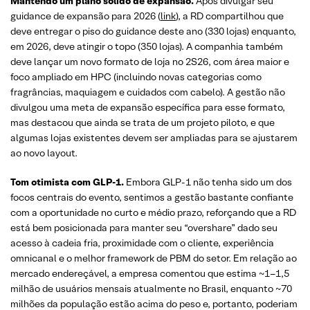
Mantendo um plano sólido de expansão.
Após divulgar seu
guidance de expansão para 2026 (
link
), a RD compartilhou que
deve entregar o piso do guidance deste ano (330 lojas) enquanto,
em 2026, deve atingir o topo (350 lojas). A companhia também
deve lançar um novo formato de loja no 2S26, com área maior e
foco ampliado em HPC (incluindo novas categorias como
fragrâncias, maquiagem e cuidados com cabelo). A gestão não
divulgou uma meta de expansão específica para esse formato,
mas destacou que ainda se trata de um projeto piloto, e que
algumas lojas existentes devem ser ampliadas para se ajustarem
ao novo layout.
Tom otimista com GLP-1.
Embora GLP-1 não tenha sido um dos
focos centrais do evento, sentimos a gestão bastante confiante
com a oportunidade no curto e médio prazo, reforçando que a RD
está bem posicionada para manter seu “overshare” dado seu
acesso à cadeia fria, proximidade com o cliente, experiência
omnicanal e o melhor framework de PBM do setor. Em relação ao
mercado endereçável, a empresa comentou que estima ~1–1,5
milhão de usuários mensais atualmente no Brasil, enquanto ~70
milhões da população estão acima do peso e, portanto, poderiam