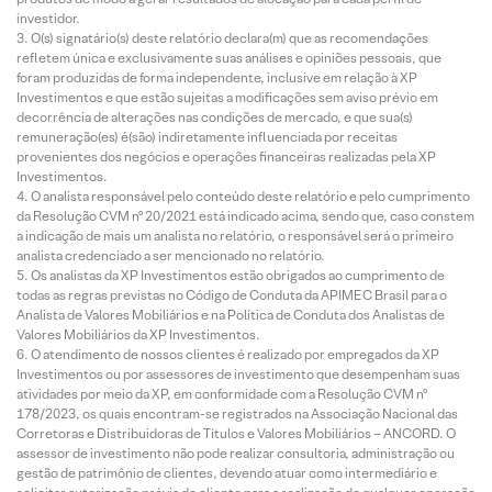
investidor.
O(s) signatário(s) deste relatório declara(m) que as recomendações
refletem única e exclusivamente suas análises e opiniões pessoais, que
foram produzidas de forma independente, inclusive em relação à XP
Investimentos e que estão sujeitas a modificações sem aviso prévio em
decorrência de alterações nas condições de mercado, e que sua(s)
remuneração(es) é(são) indiretamente influenciada por receitas
provenientes dos negócios e operações financeiras realizadas pela XP
Investimentos.
O analista responsável pelo conteúdo deste relatório e pelo cumprimento
da Resolução CVM nº 20/2021 está indicado acima, sendo que, caso constem
a indicação de mais um analista no relatório, o responsável será o primeiro
analista credenciado a ser mencionado no relatório.
Os analistas da XP Investimentos estão obrigados ao cumprimento de
todas as regras previstas no Código de Conduta da APIMEC Brasil para o
Analista de Valores Mobiliários e na Política de Conduta dos Analistas de
Valores Mobiliários da XP Investimentos.
O atendimento de nossos clientes é realizado por empregados da XP
Investimentos ou por assessores de investimento que desempenham suas
atividades por meio da XP, em conformidade com a Resolução CVM nº
178/2023, os quais encontram-se registrados na Associação Nacional das
Corretoras e Distribuidoras de Títulos e Valores Mobiliários – ANCORD. O
assessor de investimento não pode realizar consultoria, administração ou
gestão de patrimônio de clientes, devendo atuar como intermediário e