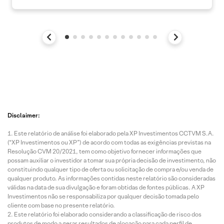
Disclaimer:
Este relatório de análise foi elaborado pela XP Investimentos CCTVM S.A.
(“XP Investimentos ou XP”) de acordo com todas as exigências previstas na
Resolução CVM 20/2021, tem como objetivo fornecer informações que
possam auxiliar o investidor a tomar sua própria decisão de investimento, não
constituindo qualquer tipo de oferta ou solicitação de compra e/ou venda de
qualquer produto. As informações contidas neste relatório são consideradas
válidas na data de sua divulgação e foram obtidas de fontes públicas. A XP
Investimentos não se responsabiliza por qualquer decisão tomada pelo
cliente com base no presente relatório.
Este relatório foi elaborado considerando a classificação de risco dos
produtos de modo a gerar resultados de alocação para cada perfil de