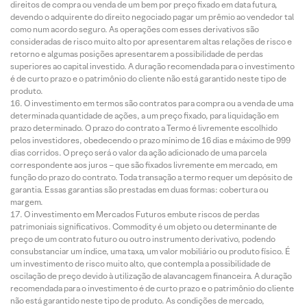
direitos de compra ou venda de um bem por preço fixado em data futura,
devendo o adquirente do direito negociado pagar um prêmio ao vendedor tal
como num acordo seguro. As operações com esses derivativos são
consideradas de risco muito alto por apresentarem altas relações de risco e
retorno e algumas posições apresentarem a possibilidade de perdas
superiores ao capital investido. A duração recomendada para o investimento
é de curto prazo e o patrimônio do cliente não está garantido neste tipo de
produto.
O investimento em termos são contratos para compra ou a venda de uma
determinada quantidade de ações, a um preço fixado, para liquidação em
prazo determinado. O prazo do contrato a Termo é livremente escolhido
pelos investidores, obedecendo o prazo mínimo de 16 dias e máximo de 999
dias corridos. O preço será o valor da ação adicionado de uma parcela
correspondente aos juros – que são fixados livremente em mercado, em
função do prazo do contrato. Toda transação a termo requer um depósito de
garantia. Essas garantias são prestadas em duas formas: cobertura ou
margem.
O investimento em Mercados Futuros embute riscos de perdas
patrimoniais significativos. Commodity é um objeto ou determinante de
preço de um contrato futuro ou outro instrumento derivativo, podendo
consubstanciar um índice, uma taxa, um valor mobiliário ou produto físico. É
um investimento de risco muito alto, que contempla a possibilidade de
oscilação de preço devido à utilização de alavancagem financeira. A duração
recomendada para o investimento é de curto prazo e o patrimônio do cliente
não está garantido neste tipo de produto. As condições de mercado,