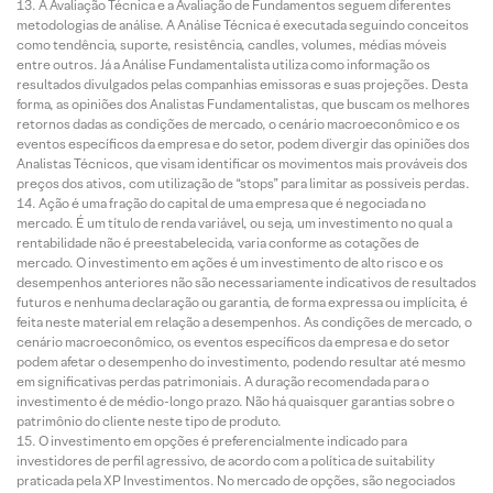
A Avaliação Técnica e a Avaliação de Fundamentos seguem diferentes
metodologias de análise. A Análise Técnica é executada seguindo conceitos
como tendência, suporte, resistência, candles, volumes, médias móveis
entre outros. Já a Análise Fundamentalista utiliza como informação os
resultados divulgados pelas companhias emissoras e suas projeções. Desta
forma, as opiniões dos Analistas Fundamentalistas, que buscam os melhores
retornos dadas as condições de mercado, o cenário macroeconômico e os
eventos específicos da empresa e do setor, podem divergir das opiniões dos
Analistas Técnicos, que visam identificar os movimentos mais prováveis dos
preços dos ativos, com utilização de “stops” para limitar as possíveis perdas.
Ação é uma fração do capital de uma empresa que é negociada no
mercado. É um título de renda variável, ou seja, um investimento no qual a
rentabilidade não é preestabelecida, varia conforme as cotações de
mercado. O investimento em ações é um investimento de alto risco e os
desempenhos anteriores não são necessariamente indicativos de resultados
futuros e nenhuma declaração ou garantia, de forma expressa ou implícita, é
feita neste material em relação a desempenhos. As condições de mercado, o
cenário macroeconômico, os eventos específicos da empresa e do setor
podem afetar o desempenho do investimento, podendo resultar até mesmo
em significativas perdas patrimoniais. A duração recomendada para o
investimento é de médio-longo prazo. Não há quaisquer garantias sobre o
patrimônio do cliente neste tipo de produto.
O investimento em opções é preferencialmente indicado para
investidores de perfil agressivo, de acordo com a política de suitability
praticada pela XP Investimentos. No mercado de opções, são negociados