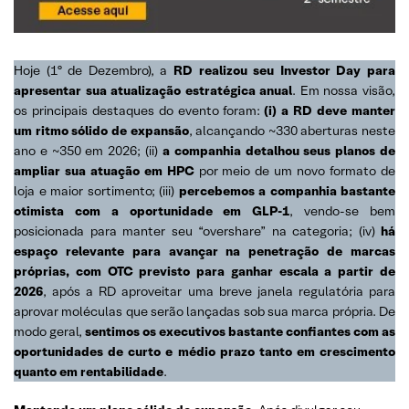
Hoje (1º de Dezembro), a
RD realizou seu Investor Day para
apresentar sua atualização estratégica anual
. Em nossa visão,
os principais destaques do evento foram:
(i) a RD deve manter
um ritmo sólido de expansão
, alcançando ~330 aberturas neste
ano e ~350 em 2026; (ii)
a companhia detalhou seus planos de
ampliar sua atuação em HPC
por meio de um novo formato de
loja e maior sortimento; (iii)
percebemos a companhia bastante
otimista com a oportunidade em GLP-1
, vendo-se bem
posicionada para manter seu “overshare” na categoria; (iv)
há
espaço relevante para avançar na penetração de marcas
próprias, com OTC previsto para ganhar escala a partir de
2026
, após a RD aproveitar uma breve janela regulatória para
aprovar moléculas que serão lançadas sob sua marca própria. De
modo geral,
sentimos os executivos bastante confiantes com as
oportunidades de curto e médio prazo tanto em crescimento
quanto em rentabilidade
.