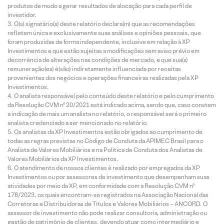
produtos de modo a gerar resultados de alocação para cada perfil de
investidor.
O(s) signatário(s) deste relatório declara(m) que as recomendações
refletem única e exclusivamente suas análises e opiniões pessoais, que
foram produzidas de forma independente, inclusive em relação à XP
Investimentos e que estão sujeitas a modificações sem aviso prévio em
decorrência de alterações nas condições de mercado, e que sua(s)
remuneração(es) é(são) indiretamente influenciada por receitas
provenientes dos negócios e operações financeiras realizadas pela XP
Investimentos.
O analista responsável pelo conteúdo deste relatório e pelo cumprimento
da Resolução CVM nº 20/2021 está indicado acima, sendo que, caso constem
a indicação de mais um analista no relatório, o responsável será o primeiro
analista credenciado a ser mencionado no relatório.
Os analistas da XP Investimentos estão obrigados ao cumprimento de
todas as regras previstas no Código de Conduta da APIMEC Brasil para o
Analista de Valores Mobiliários e na Política de Conduta dos Analistas de
Valores Mobiliários da XP Investimentos.
O atendimento de nossos clientes é realizado por empregados da XP
Investimentos ou por assessores de investimento que desempenham suas
atividades por meio da XP, em conformidade com a Resolução CVM nº
178/2023, os quais encontram-se registrados na Associação Nacional das
Corretoras e Distribuidoras de Títulos e Valores Mobiliários – ANCORD. O
assessor de investimento não pode realizar consultoria, administração ou
gestão de patrimônio de clientes, devendo atuar como intermediário e