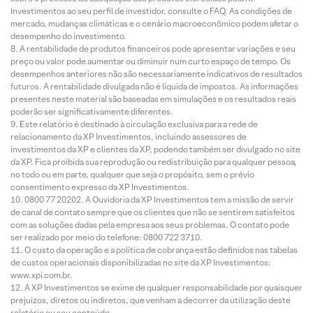
Investimentos ao seu perfil de investidor, consulte o FAQ. As condições de
mercado, mudanças climáticas e o cenário macroeconômico podem afetar o
desempenho do investimento.
A rentabilidade de produtos financeiros pode apresentar variações e seu
preço ou valor pode aumentar ou diminuir num curto espaço de tempo. Os
desempenhos anteriores não são necessariamente indicativos de resultados
futuros. A rentabilidade divulgada não é líquida de impostos. As informações
presentes neste material são baseadas em simulações e os resultados reais
poderão ser significativamente diferentes.
Este relatório é destinado à circulação exclusiva para a rede de
relacionamento da XP Investimentos, incluindo assessores de
investimentos da XP e clientes da XP, podendo também ser divulgado no site
da XP. Fica proibida sua reprodução ou redistribuição para qualquer pessoa,
no todo ou em parte, qualquer que seja o propósito, sem o prévio
consentimento expresso da XP Investimentos.
0800 77 20202. A Ouvidoria da XP Investimentos tem a missão de servir
de canal de contato sempre que os clientes que não se sentirem satisfeitos
com as soluções dadas pela empresa aos seus problemas. O contato pode
ser realizado por meio do telefone: 0800 722 3710.
O custo da operação e a política de cobrança estão definidos nas tabelas
de custos operacionais disponibilizadas no site da XP Investimentos:
www.xpi.com.br.
A XP Investimentos se exime de qualquer responsabilidade por quaisquer
prejuízos, diretos ou indiretos, que venham a decorrer da utilização deste
relatório ou seu conteúdo.