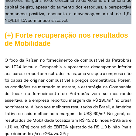
melhores margens, forte crescimento de volume e melhoria do
capital de giro, apesar do aumento dos estoques, a perspectiva
permanece positiva, enquanto a alavancagem atual de 1,9x
ND/EBITDA permanece razoável.
(+) Forte recuperação nos resultados
de Mobilidade
O foco da Raízen no fornecimento de combustível da Petrobrás
no 1T24 levou a Companhia a apresentar desempenho inferior
aos pares e reportar resultados ruins, uma vez que a empresa não
foi capaz de originar combustível a preços competitivos. Porém,
as condições de mercado mudaram, a estratégia da Companhia
de focar no fornecimento de Petrobrás vem se mostrando
assertiva, e a empresa reportou margem de R$ 190/m³ no Brasil
no trimestre. Aliado aos melhores resultados do Brasil, a América
Latina se saiu melhor com margem de US$ 60/m³. No geral, os
resultados de Mobilidade totalizaram R$ 45,2 bilhões (-19% a/a e
+1% vs. XPe) com sólido EBITDA ajustado de R$ 1,9 bilhão (mais
que dobrando a/a e +26% vs. XPe).