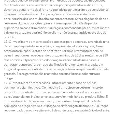
praticada pela XP Investimentos. No mercado de opções, são negociados
direitos de compra ou venda de um bem por preço fixado em data futura,
devendo o adquirente do direito negociado pagar um prêmio ao vendedor tal
como num acordo seguro. As operações com esses derivativos são
consideradas de risco muito alto por apresentarem altas relações de risco e
retorno e algumas posições apresentarem a possibilidade de perdas
superiores ao capital investido. A duração recomendada para o investimento
é de curto prazo e o patrimônio do cliente não está garantido neste tipo de
produto.
O investimento em termos são contratos para compra ou a venda de uma
determinada quantidade de ações, a um preço fixado, para liquidação em
prazo determinado. O prazo do contrato a Termo é livremente escolhido
pelos investidores, obedecendo o prazo mínimo de 16 dias e máximo de 999
dias corridos. O preço será o valor da ação adicionado de uma parcela
correspondente aos juros – que são fixados livremente em mercado, em
função do prazo do contrato. Toda transação a termo requer um depósito de
garantia. Essas garantias são prestadas em duas formas: cobertura ou
margem.
O investimento em Mercados Futuros embute riscos de perdas
patrimoniais significativos. Commodity é um objeto ou determinante de
preço de um contrato futuro ou outro instrumento derivativo, podendo
consubstanciar um índice, uma taxa, um valor mobiliário ou produto físico. É
um investimento de risco muito alto, que contempla a possibilidade de
oscilação de preço devido à utilização de alavancagem financeira. A duração
recomendada para o investimento é de curto prazo e o patrimônio do cliente