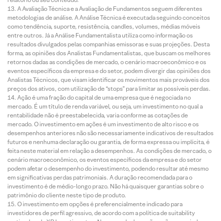
A Avaliação Técnica e a Avaliação de Fundamentos seguem diferentes
metodologias de análise. A Análise Técnica é executada seguindo conceitos
como tendência, suporte, resistência, candles, volumes, médias móveis
entre outros. Já a Análise Fundamentalista utiliza como informação os
resultados divulgados pelas companhias emissoras e suas projeções. Desta
forma, as opiniões dos Analistas Fundamentalistas, que buscam os melhores
retornos dadas as condições de mercado, o cenário macroeconômico e os
eventos específicos da empresa e do setor, podem divergir das opiniões dos
Analistas Técnicos, que visam identificar os movimentos mais prováveis dos
preços dos ativos, com utilização de “stops” para limitar as possíveis perdas.
Ação é uma fração do capital de uma empresa que é negociada no
mercado. É um título de renda variável, ou seja, um investimento no qual a
rentabilidade não é preestabelecida, varia conforme as cotações de
mercado. O investimento em ações é um investimento de alto risco e os
desempenhos anteriores não são necessariamente indicativos de resultados
futuros e nenhuma declaração ou garantia, de forma expressa ou implícita, é
feita neste material em relação a desempenhos. As condições de mercado, o
cenário macroeconômico, os eventos específicos da empresa e do setor
podem afetar o desempenho do investimento, podendo resultar até mesmo
em significativas perdas patrimoniais. A duração recomendada para o
investimento é de médio-longo prazo. Não há quaisquer garantias sobre o
patrimônio do cliente neste tipo de produto.
O investimento em opções é preferencialmente indicado para
investidores de perfil agressivo, de acordo com a política de suitability