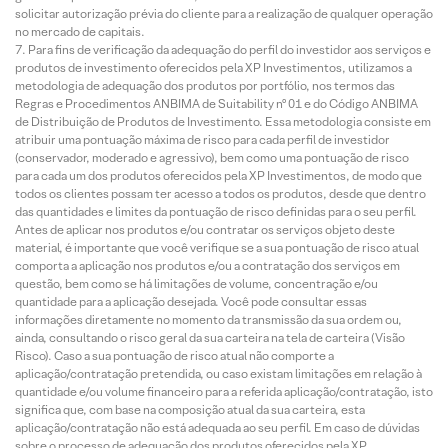
solicitar autorização prévia do cliente para a realização de qualquer operação
no mercado de capitais.
Para fins de verificação da adequação do perfil do investidor aos serviços e
produtos de investimento oferecidos pela XP Investimentos, utilizamos a
metodologia de adequação dos produtos por portfólio, nos termos das
Regras e Procedimentos ANBIMA de Suitability nº 01 e do Código ANBIMA
de Distribuição de Produtos de Investimento. Essa metodologia consiste em
atribuir uma pontuação máxima de risco para cada perfil de investidor
(conservador, moderado e agressivo), bem como uma pontuação de risco
para cada um dos produtos oferecidos pela XP Investimentos, de modo que
todos os clientes possam ter acesso a todos os produtos, desde que dentro
das quantidades e limites da pontuação de risco definidas para o seu perfil.
Antes de aplicar nos produtos e/ou contratar os serviços objeto deste
material, é importante que você verifique se a sua pontuação de risco atual
comporta a aplicação nos produtos e/ou a contratação dos serviços em
questão, bem como se há limitações de volume, concentração e/ou
quantidade para a aplicação desejada. Você pode consultar essas
informações diretamente no momento da transmissão da sua ordem ou,
ainda, consultando o risco geral da sua carteira na tela de carteira (Visão
Risco). Caso a sua pontuação de risco atual não comporte a
aplicação/contratação pretendida, ou caso existam limitações em relação à
quantidade e/ou volume financeiro para a referida aplicação/contratação, isto
significa que, com base na composição atual da sua carteira, esta
aplicação/contratação não está adequada ao seu perfil. Em caso de dúvidas
sobre o processo de adequação dos produtos oferecidos pela XP