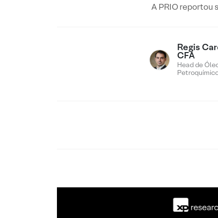
A PRIO reportou s
Regis Car
CFA
Head de Óleo
Petroquímic