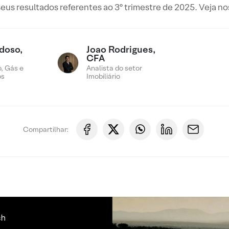
eus resultados referentes ao 3º trimestre de 2025. Veja n
doso,
Joao Rodrigues,
CFA
, Gás e
Analista do setor
os
Imobiliário
Compartilhar: