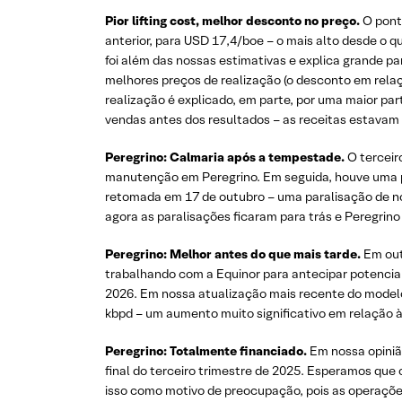
Pior lifting cost, melhor desconto no preço.
O ponto
anterior, para USD 17,4/boe – o mais alto desde o
foi além das nossas estimativas e explica grande p
melhores preços de realização (o desconto em relaç
realização é explicado, em parte, por uma maior par
vendas antes dos resultados – as receitas estavam 
Peregrino: Calmaria após a tempestade.
O terceir
manutenção em Peregrino. Em seguida, houve uma p
retomada em 17 de outubro – uma paralisação de no
agora as paralisações ficaram para trás e Peregrin
Peregrino: Melhor antes do que mais tarde.
Em out
trabalhando com a Equinor para antecipar potencial
2026. Em nossa atualização mais recente do modelo
kbpd – um aumento muito significativo em relação à
Peregrino: Totalmente financiado.
Em nossa opinião
final do terceiro trimestre de 2025. Esperamos q
isso como motivo de preocupação, pois as operaçõe