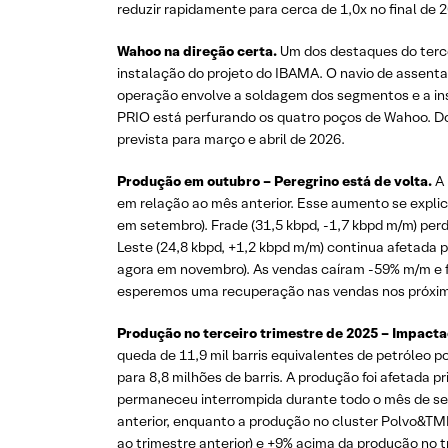
reduzir rapidamente para cerca de 1,0x no final de
Wahoo na direção certa.
Um dos destaques do terce
instalação do projeto do IBAMA. O navio de assent
operação envolve a soldagem dos segmentos e a in
PRIO está perfurando os quatro poços de Wahoo. Doi
prevista para março e abril de 2026.
Produção em outubro – Peregrino está de volta.
A 
em relação ao mês anterior. Esse aumento se explic
em setembro). Frade (31,5 kbpd, -1,7 kbpd m/m) per
Leste (24,8 kbpd, +1,2 kbpd m/m) continua afetada 
agora em novembro). As vendas caíram -59% m/m e f
esperemos uma recuperação nas vendas nos próxi
Produção no terceiro trimestre de 2025 – Impacta
queda de 11,9 mil barris equivalentes de petróleo 
para 8,8 milhões de barris. A produção foi afetada 
permaneceu interrompida durante todo o mês de set
anterior, enquanto a produção no cluster Polvo&TM
ao trimestre anterior) e +9% acima da produção no 