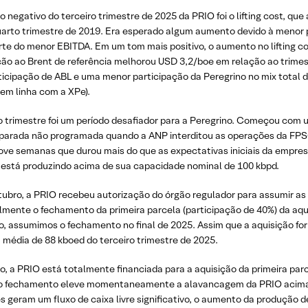
 negativo do terceiro trimestre de 2025 da PRIO foi o lifting cost, q
 quarto trimestre de 2019. Era esperado algum aumento devido à meno
arte do menor EBITDA. Em um tom mais positivo, o aumento no lifting 
ão ao Brent de referência melhorou USD 3,2/boe em relação ao trimest
ticipação de ABL e uma menor participação da Peregrino no mix total d
em linha com a XPe).
o trimestre foi um período desafiador para a Peregrino. Começou com
arada não programada quando a ANP interditou as operações da FPSO
ve semanas que durou mais do que as expectativas iniciais da empresa
o está produzindo acima de sua capacidade nominal de 100 kbpd.
ubro, a PRIO recebeu autorização do órgão regulador para assumir as
mente o fechamento da primeira parcela (participação de 40%) da aquis
, assumimos o fechamento no final de 2025. Assim que a aquisição for
 média de 88 kboed do terceiro trimestre de 2025.
, a PRIO está totalmente financiada para a aquisição da primeira parc
ue o fechamento eleve momentaneamente a alavancagem da PRIO acima 
s geram um fluxo de caixa livre significativo, o aumento da produção