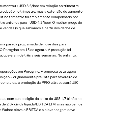
ue aumentou +USD 3,6/boe em relação ao trimestre
r produção no trimestre, mas a extensão do aumento
cost no trimestre foi amplamente compensado por
re anterior, para -USD 4,2/boe). O melhor preço de
e vendas (o que sabíamos a partir dos dados de
 uma parada programada de nove dias para
 Peregrino em 15 de agosto. A produção foi
, que eram de três a seis semanas. No entanto,
 operações em Peregrino. A empresa está agora
ição – originalmente prevista para fevereiro de
 concluída, a produção da PRIO ultrapassará 150
ela, com sua posição de caixa de US$ 1,7 bilhão no
de 2,0x dívida líquida/EBITDA LTM, mas não vemos
 de Wahoo eleva o EBITDA e a alavancagem deve