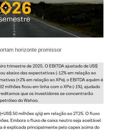
ortam horizonte promissor
eiro trimestre de 2025. O EBITDA ajustado de US$
cou abaixo das expectativas (-12% em relação ao
timativas (+2% em relação ao XPe), o EBITDA aquém é
 92 milhões ficou em linha com o XPe (-1%), ajudado
creditamos que os investidores se concentrarão
 petróleo do Wahoo.
 (+US$ 50 milhões q/q) em relação ao 2T25. O fluxo
lhões. Embora o fluxo de caixa neutro seja aceitável
ça é explicada principalmente pelo capex acima do