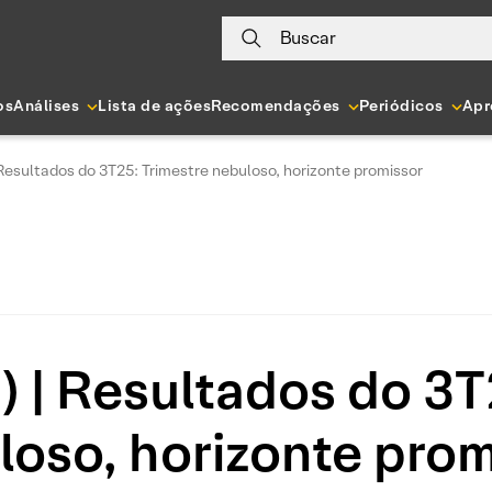
Buscar
os
Análises
Lista de ações
Recomendações
Periódicos
Apr
Resultados do 3T25: Trimestre nebuloso, horizonte promissor
 | Resultados do 3T
loso, horizonte prom