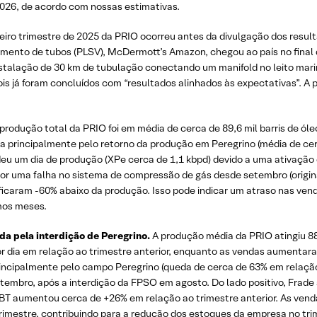
 2026, de acordo com nossas estimativas.
iro trimestre de 2025 da PRIO ocorreu antes da divulgação dos resul
amento de tubos (PLSV), McDermott’s Amazon, chegou ao país no final
stalação de 30 km de tubulação conectando um manifold no leito mar
s já foram concluídos com “resultados alinhados às expectativas”. A
produção total da PRIO foi em média de cerca de 89,6 mil barris de ó
a principalmente pelo retorno da produção em Peregrino (média de cerc
deu um dia de produção (XPe cerca de 1,1 kbpd) devido a uma ativação 
por uma falha no sistema de compressão de gás desde setembro (origin
icaram -60% abaixo da produção. Isso pode indicar um atraso nas ve
mos meses.
da pela interdição de Peregrino.
A produção média da PRIO atingiu 88,
por dia em relação ao trimestre anterior, enquanto as vendas aumentara
principalmente pelo campo Peregrino (queda de cerca de 63% em relação
embro, após a interdição da FPSO em agosto. Do lado positivo, Frad
BT aumentou cerca de +26% em relação ao trimestre anterior. As venda
trimestre, contribuindo para a redução dos estoques da empresa no tri