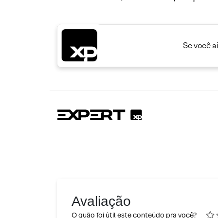
Se você a
Avaliação
O quão foi útil este conteúdo pra você?