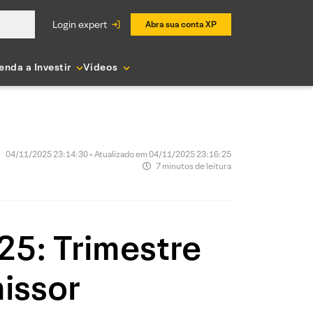
login expert
Abra sua conta XP
enda a Investir
Vídeos
04/11/2025 23:14:30 • Atualizado em 04/11/2025 23:16:25
7 minutos de leitura
25: Trimestre
issor