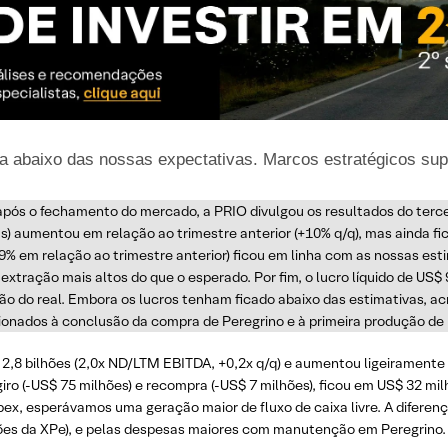
a abaixo das nossas expectativas. Marcos estratégicos sup
, após o fechamento do mercado, a PRIO divulgou os resultados do terc
s) aumentou em relação ao trimestre anterior (+10% q/q), mas ainda fi
19% em relação ao trimestre anterior) ficou em linha com as nossas es
extração mais altos do que o esperado. Por fim, o lucro líquido de US$
ção do real. Embora os lucros tenham ficado abaixo das estimativas, a
ionados à conclusão da compra de Peregrino e à primeira produção de
$ 2,8 bilhões (2,0x ND/LTM EBITDA, +0,2x q/q) e aumentou ligeiramente
e giro (-US$ 75 milhões) e recompra (-US$ 7 milhões), ficou em US$ 32 mi
pex, esperávamos uma geração maior de fluxo de caixa livre. A diferen
hões da XPe), e pelas despesas maiores com manutenção em Peregrino.