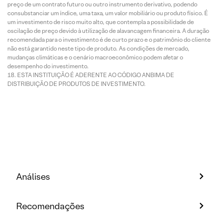
preço de um contrato futuro ou outro instrumento derivativo, podendo
consubstanciar um índice, uma taxa, um valor mobiliário ou produto físico. É
um investimento de risco muito alto, que contempla a possibilidade de
oscilação de preço devido à utilização de alavancagem financeira. A duração
recomendada para o investimento é de curto prazo e o patrimônio do cliente
não está garantido neste tipo de produto. As condições de mercado,
mudanças climáticas e o cenário macroeconômico podem afetar o
desempenho do investimento.
ESTA INSTITUIÇÃO É ADERENTE AO CÓDIGO ANBIMA DE
DISTRIBUIÇÃO DE PRODUTOS DE INVESTIMENTO.
Análises
Recomendações