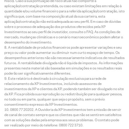
Risco). Caso a sua pontuação de risco atual não comporte a
aplicação/contratação pretendida, ou caso existam limitações em relação à
quantidade e/ou volume financeiro para a referida aplicação/contratação, isto
significa que, com base na composição atual da sua carteira, esta
aplicação/contratação não está adequada ao seu perfil. Em caso de dúvidas
sobre o processo de adequação dos produtos oferecidos pela XP
Investimentos ao seu perfil de investidor, consulte o FAQ. As condições de
mercado, mudanças climáticas e o cenário macroeconômico podem afetar o
desempenho do investimento.
A rentabilidade de produtos financeiros pode apresentar variações e seu
preço ou valor pode aumentar ou diminuir num curto espaço de tempo. Os
desempenhos anteriores não são necessariamente indicativos de resultados
futuros. A rentabilidade divulgada não é líquida de impostos. As informações
presentes neste material são baseadas em simulações e os resultados reais
poderão ser significativamente diferentes.
Este relatório é destinado à circulação exclusiva para a rede de
relacionamento da XP Investimentos, incluindo assessores de
investimentos da XP e clientes da XP, podendo também ser divulgado no site
da XP. Fica proibida sua reprodução ou redistribuição para qualquer pessoa,
no todo ou em parte, qualquer que seja o propósito, sem o prévio
consentimento expresso da XP Investimentos.
0800 77 20202. A Ouvidoria da XP Investimentos tem a missão de servir
de canal de contato sempre que os clientes que não se sentirem satisfeitos
com as soluções dadas pela empresa aos seus problemas. O contato pode
ser realizado por meio do telefone: 0800 722 3710.