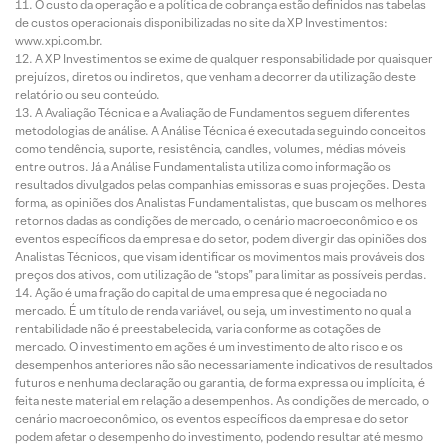
O custo da operação e a política de cobrança estão definidos nas tabelas
de custos operacionais disponibilizadas no site da XP Investimentos:
www.xpi.com.br.
A XP Investimentos se exime de qualquer responsabilidade por quaisquer
prejuízos, diretos ou indiretos, que venham a decorrer da utilização deste
relatório ou seu conteúdo.
A Avaliação Técnica e a Avaliação de Fundamentos seguem diferentes
metodologias de análise. A Análise Técnica é executada seguindo conceitos
como tendência, suporte, resistência, candles, volumes, médias móveis
entre outros. Já a Análise Fundamentalista utiliza como informação os
resultados divulgados pelas companhias emissoras e suas projeções. Desta
forma, as opiniões dos Analistas Fundamentalistas, que buscam os melhores
retornos dadas as condições de mercado, o cenário macroeconômico e os
eventos específicos da empresa e do setor, podem divergir das opiniões dos
Analistas Técnicos, que visam identificar os movimentos mais prováveis dos
preços dos ativos, com utilização de “stops” para limitar as possíveis perdas.
Ação é uma fração do capital de uma empresa que é negociada no
mercado. É um título de renda variável, ou seja, um investimento no qual a
rentabilidade não é preestabelecida, varia conforme as cotações de
mercado. O investimento em ações é um investimento de alto risco e os
desempenhos anteriores não são necessariamente indicativos de resultados
futuros e nenhuma declaração ou garantia, de forma expressa ou implícita, é
feita neste material em relação a desempenhos. As condições de mercado, o
cenário macroeconômico, os eventos específicos da empresa e do setor
podem afetar o desempenho do investimento, podendo resultar até mesmo