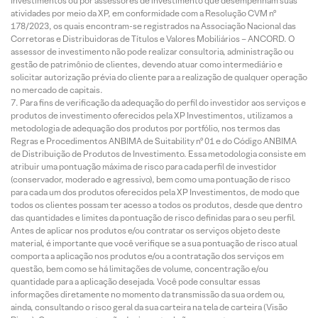
Investimentos ou por assessores de investimento que desempenham suas
atividades por meio da XP, em conformidade com a Resolução CVM nº
178/2023, os quais encontram-se registrados na Associação Nacional das
Corretoras e Distribuidoras de Títulos e Valores Mobiliários – ANCORD. O
assessor de investimento não pode realizar consultoria, administração ou
gestão de patrimônio de clientes, devendo atuar como intermediário e
solicitar autorização prévia do cliente para a realização de qualquer operação
no mercado de capitais.
Para fins de verificação da adequação do perfil do investidor aos serviços e
produtos de investimento oferecidos pela XP Investimentos, utilizamos a
metodologia de adequação dos produtos por portfólio, nos termos das
Regras e Procedimentos ANBIMA de Suitability nº 01 e do Código ANBIMA
de Distribuição de Produtos de Investimento. Essa metodologia consiste em
atribuir uma pontuação máxima de risco para cada perfil de investidor
(conservador, moderado e agressivo), bem como uma pontuação de risco
para cada um dos produtos oferecidos pela XP Investimentos, de modo que
todos os clientes possam ter acesso a todos os produtos, desde que dentro
das quantidades e limites da pontuação de risco definidas para o seu perfil.
Antes de aplicar nos produtos e/ou contratar os serviços objeto deste
material, é importante que você verifique se a sua pontuação de risco atual
comporta a aplicação nos produtos e/ou a contratação dos serviços em
questão, bem como se há limitações de volume, concentração e/ou
quantidade para a aplicação desejada. Você pode consultar essas
informações diretamente no momento da transmissão da sua ordem ou,
ainda, consultando o risco geral da sua carteira na tela de carteira (Visão