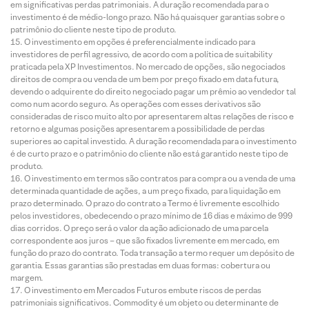
em significativas perdas patrimoniais. A duração recomendada para o
investimento é de médio-longo prazo. Não há quaisquer garantias sobre o
patrimônio do cliente neste tipo de produto.
O investimento em opções é preferencialmente indicado para
investidores de perfil agressivo, de acordo com a política de suitability
praticada pela XP Investimentos. No mercado de opções, são negociados
direitos de compra ou venda de um bem por preço fixado em data futura,
devendo o adquirente do direito negociado pagar um prêmio ao vendedor tal
como num acordo seguro. As operações com esses derivativos são
consideradas de risco muito alto por apresentarem altas relações de risco e
retorno e algumas posições apresentarem a possibilidade de perdas
superiores ao capital investido. A duração recomendada para o investimento
é de curto prazo e o patrimônio do cliente não está garantido neste tipo de
produto.
O investimento em termos são contratos para compra ou a venda de uma
determinada quantidade de ações, a um preço fixado, para liquidação em
prazo determinado. O prazo do contrato a Termo é livremente escolhido
pelos investidores, obedecendo o prazo mínimo de 16 dias e máximo de 999
dias corridos. O preço será o valor da ação adicionado de uma parcela
correspondente aos juros – que são fixados livremente em mercado, em
função do prazo do contrato. Toda transação a termo requer um depósito de
garantia. Essas garantias são prestadas em duas formas: cobertura ou
margem.
O investimento em Mercados Futuros embute riscos de perdas
patrimoniais significativos. Commodity é um objeto ou determinante de