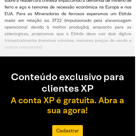
sobre a reabertura chinesa impactando a demanda de minério de
ferro e aço e temores de recessão econômica na Europa e nos
EUA. Para as Mineradoras de ferrosos esperamos um Ebitda
maior em relação ao 3T22 (impulsionado pela alavancagem
operacional devido à melhor produção), enquanto para as
siderúrgicas, projetamos que o Ebitda deve cair dois dígitos
trimestralmente (menores volumes, menores preços de venda e
custos crescentes).
Conteúdo exclusivo para
clientes XP
A conta XP é gratuita. Abra a
sua agora!
Cadastrar