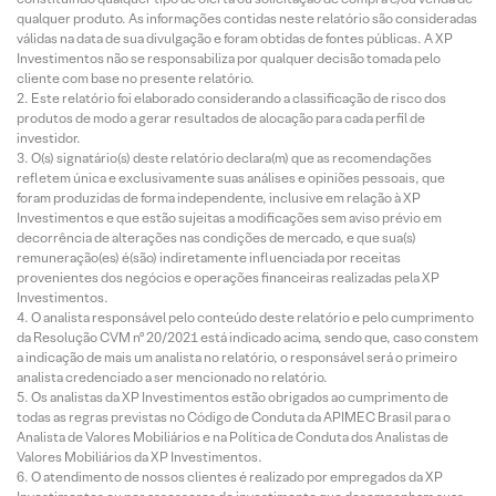
qualquer produto. As informações contidas neste relatório são consideradas
válidas na data de sua divulgação e foram obtidas de fontes públicas. A XP
Investimentos não se responsabiliza por qualquer decisão tomada pelo
cliente com base no presente relatório.
Este relatório foi elaborado considerando a classificação de risco dos
produtos de modo a gerar resultados de alocação para cada perfil de
investidor.
O(s) signatário(s) deste relatório declara(m) que as recomendações
refletem única e exclusivamente suas análises e opiniões pessoais, que
foram produzidas de forma independente, inclusive em relação à XP
Investimentos e que estão sujeitas a modificações sem aviso prévio em
decorrência de alterações nas condições de mercado, e que sua(s)
remuneração(es) é(são) indiretamente influenciada por receitas
provenientes dos negócios e operações financeiras realizadas pela XP
Investimentos.
O analista responsável pelo conteúdo deste relatório e pelo cumprimento
da Resolução CVM nº 20/2021 está indicado acima, sendo que, caso constem
a indicação de mais um analista no relatório, o responsável será o primeiro
analista credenciado a ser mencionado no relatório.
Os analistas da XP Investimentos estão obrigados ao cumprimento de
todas as regras previstas no Código de Conduta da APIMEC Brasil para o
Analista de Valores Mobiliários e na Política de Conduta dos Analistas de
Valores Mobiliários da XP Investimentos.
O atendimento de nossos clientes é realizado por empregados da XP