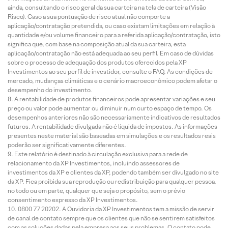
ainda, consultando o risco geral da sua carteira na tela de carteira (Visão
Risco). Caso a sua pontuação de risco atual não comporte a
aplicação/contratação pretendida, ou caso existam limitações em relação à
quantidade e/ou volume financeiro para a referida aplicação/contratação, isto
significa que, com base na composição atual da sua carteira, esta
aplicação/contratação não está adequada ao seu perfil. Em caso de dúvidas
sobre o processo de adequação dos produtos oferecidos pela XP
Investimentos ao seu perfil de investidor, consulte o FAQ. As condições de
mercado, mudanças climáticas e o cenário macroeconômico podem afetar o
desempenho do investimento.
A rentabilidade de produtos financeiros pode apresentar variações e seu
preço ou valor pode aumentar ou diminuir num curto espaço de tempo. Os
desempenhos anteriores não são necessariamente indicativos de resultados
futuros. A rentabilidade divulgada não é líquida de impostos. As informações
presentes neste material são baseadas em simulações e os resultados reais
poderão ser significativamente diferentes.
Este relatório é destinado à circulação exclusiva para a rede de
relacionamento da XP Investimentos, incluindo assessores de
investimentos da XP e clientes da XP, podendo também ser divulgado no site
da XP. Fica proibida sua reprodução ou redistribuição para qualquer pessoa,
no todo ou em parte, qualquer que seja o propósito, sem o prévio
consentimento expresso da XP Investimentos.
0800 77 20202. A Ouvidoria da XP Investimentos tem a missão de servir
de canal de contato sempre que os clientes que não se sentirem satisfeitos
com as soluções dadas pela empresa aos seus problemas. O contato pode