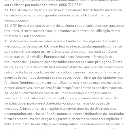
ser realizado por meio do telefone: 0800 722 3710.
O custo da operação e a política de cobrança estão definidos nas tabelas
de custos operacionais disponibilizadas no site da XP Investimentos:
www.xpi.com.br.
A XP Investimentos se exime de qualquer responsabilidade por quaisquer
prejuízos, diretos ou indiretos, que venham a decorrer da utilização deste
relatório ou seu conteúdo.
A Avaliação Técnica e a Avaliação de Fundamentos seguem diferentes
metodologias de análise. A Análise Técnica é executada seguindo conceitos
como tendência, suporte, resistência, candles, volumes, médias móveis
entre outros. Já a Análise Fundamentalista utiliza como informação os
resultados divulgados pelas companhias emissoras e suas projeções. Desta
forma, as opiniões dos Analistas Fundamentalistas, que buscam os melhores
retornos dadas as condições de mercado, o cenário macroeconômico e os
eventos específicos da empresa e do setor, podem divergir das opiniões dos
Analistas Técnicos, que visam identificar os movimentos mais prováveis dos
preços dos ativos, com utilização de “stops” para limitar as possíveis perdas.
Ação é uma fração do capital de uma empresa que é negociada no
mercado. É um título de renda variável, ou seja, um investimento no qual a
rentabilidade não é preestabelecida, varia conforme as cotações de
mercado. O investimento em ações é um investimento de alto risco e os
desempenhos anteriores não são necessariamente indicativos de resultados
futuros e nenhuma declaração ou garantia, de forma expressa ou implícita, é
feita neste material em relação a desempenhos. As condições de mercado, o