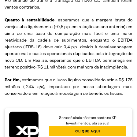
Rio Grande do Sul e a transição do novo CD também foram
ventos contrários.
Quanto à rentabilidade
, esperamos que a margem bruta do
varejo suba ligeiramente (+0,5 p.p. em relação ao ano anterior) em
cima de uma base de comparação mais fácil e uma maior
reatividade da cadeia de suprimentos, enquanto o EBITDA
ajustado (IFRS-16) deve cair 0,4 p.p., devido à desalavancagem
operacional e custos operacionais duplicados pela integração do
novo CD. Em Realize, esperamos que o EBITDA permaneça em
terreno positivo (R$ 11 milhões), com melhora da inadimplência.
Por fim,
estimamos que o lucro líquido consolidado atinja R$ 175
milhões (-24% a/a), impactado por nossa abordagem mais
conservadora em relação à modelagem de benefícios fiscais.
Se você ainda não tem conta na XP
Investimentos, abra a sua!
CLIQUE AQUI