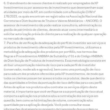
O atendimento de nossos clientes é realizado por empregados da XP
Investimentos ou por assessores de investimento que desempenham suas
atividades por meio da XP, em conformidade com a Resolução CVM nº
178/2023, os quais encontram-se registrados na Associação Nacional das
Corretoras e Distribuidoras de Títulos e Valores Mobiliários – ANCORD. O
assessor de investimento não pode realizar consultoria, administração ou
gestão de patrimônio de clientes, devendo atuar como intermediário e
solicitar autorização prévia do cliente para a realização de qualquer operação
no mercado de capitais.
Para fins de verificação da adequação do perfil do investidor aos serviços e
produtos de investimento oferecidos pela XP Investimentos, utilizamos a
metodologia de adequação dos produtos por portfólio, nos termos das
Regras e Procedimentos ANBIMA de Suitability nº 01 e do Código ANBIMA
de Distribuição de Produtos de Investimento. Essa metodologia consiste em
atribuir uma pontuação máxima de risco para cada perfil de investidor
(conservador, moderado e agressivo), bem como uma pontuação de risco
para cada um dos produtos oferecidos pela XP Investimentos, de modo que
todos os clientes possam ter acesso a todos os produtos, desde que dentro
das quantidades e limites da pontuação de risco definidas para o seu perfil.
Antes de aplicar nos produtos e/ou contratar os serviços objeto deste
material, é importante que você verifique se a sua pontuação de risco atual
comporta a aplicação nos produtos e/ou a contratação dos serviços em
questão, bem como se há limitações de volume, concentração e/ou
quantidade para a aplicação desejada. Você pode consultar essas
informações diretamente no momento da transmissão da sua ordem ou,