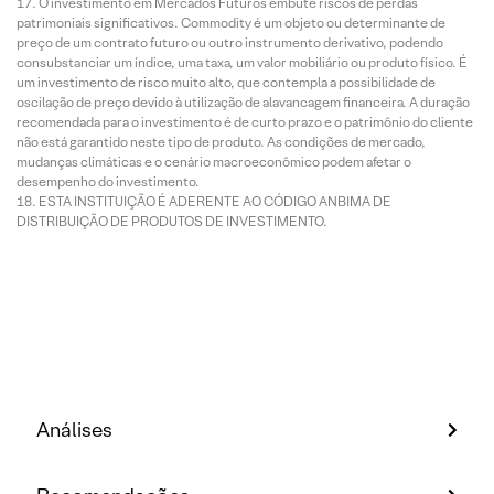
O investimento em Mercados Futuros embute riscos de perdas
patrimoniais significativos. Commodity é um objeto ou determinante de
preço de um contrato futuro ou outro instrumento derivativo, podendo
consubstanciar um índice, uma taxa, um valor mobiliário ou produto físico. É
um investimento de risco muito alto, que contempla a possibilidade de
oscilação de preço devido à utilização de alavancagem financeira. A duração
recomendada para o investimento é de curto prazo e o patrimônio do cliente
não está garantido neste tipo de produto. As condições de mercado,
mudanças climáticas e o cenário macroeconômico podem afetar o
desempenho do investimento.
ESTA INSTITUIÇÃO É ADERENTE AO CÓDIGO ANBIMA DE
DISTRIBUIÇÃO DE PRODUTOS DE INVESTIMENTO.
Análises