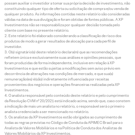
possam auxiliar o investidor a tomar sua própria decisão de investimento, não
constituindo qualquer tipo de oferta ou solicitação de compra e/ou venda de
qualquer produto. As informações contidas neste relatório são consideradas
válidas na data de sua divulgação e foram obtidas de fontes públicas. A XP
Investimentos não se responsabiliza por qualquer decisão tomada pelo
cliente com base no presente relatório.
Este relatório foi elaborado considerando a classificação de risco dos
produtos de modo a gerar resultados de alocação para cada perfil de
investidor.
O(s) signatário(s) deste relatório declara(m) que as recomendações
refletem única e exclusivamente suas análises e opiniões pessoais, que
foram produzidas de forma independente, inclusive em relação à XP
Investimentos e que estão sujeitas a modificações sem aviso prévio em
decorrência de alterações nas condições de mercado, e que sua(s)
remuneração(es) é(são) indiretamente influenciada por receitas
provenientes dos negócios e operações financeiras realizadas pela XP
Investimentos.
O analista responsável pelo conteúdo deste relatório e pelo cumprimento
da Resolução CVM nº 20/2021 está indicado acima, sendo que, caso constem
a indicação de mais um analista no relatório, o responsável será o primeiro
analista credenciado a ser mencionado no relatório.
Os analistas da XP Investimentos estão obrigados ao cumprimento de
todas as regras previstas no Código de Conduta da APIMEC Brasil para o
Analista de Valores Mobiliários e na Política de Conduta dos Analistas de
Valores Mobiliários da XP Investimentos.