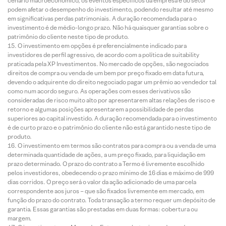
cenário macroeconômico, os eventos específicos da empresa e do setor
podem afetar o desempenho do investimento, podendo resultar até mesmo
em significativas perdas patrimoniais. A duração recomendada para o
investimento é de médio-longo prazo. Não há quaisquer garantias sobre o
patrimônio do cliente neste tipo de produto.
O investimento em opções é preferencialmente indicado para
investidores de perfil agressivo, de acordo com a política de suitability
praticada pela XP Investimentos. No mercado de opções, são negociados
direitos de compra ou venda de um bem por preço fixado em data futura,
devendo o adquirente do direito negociado pagar um prêmio ao vendedor tal
como num acordo seguro. As operações com esses derivativos são
consideradas de risco muito alto por apresentarem altas relações de risco e
retorno e algumas posições apresentarem a possibilidade de perdas
superiores ao capital investido. A duração recomendada para o investimento
é de curto prazo e o patrimônio do cliente não está garantido neste tipo de
produto.
O investimento em termos são contratos para compra ou a venda de uma
determinada quantidade de ações, a um preço fixado, para liquidação em
prazo determinado. O prazo do contrato a Termo é livremente escolhido
pelos investidores, obedecendo o prazo mínimo de 16 dias e máximo de 999
dias corridos. O preço será o valor da ação adicionado de uma parcela
correspondente aos juros – que são fixados livremente em mercado, em
função do prazo do contrato. Toda transação a termo requer um depósito de
garantia. Essas garantias são prestadas em duas formas: cobertura ou
margem.