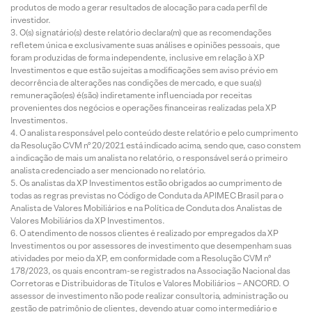
produtos de modo a gerar resultados de alocação para cada perfil de
investidor.
O(s) signatário(s) deste relatório declara(m) que as recomendações
refletem única e exclusivamente suas análises e opiniões pessoais, que
foram produzidas de forma independente, inclusive em relação à XP
Investimentos e que estão sujeitas a modificações sem aviso prévio em
decorrência de alterações nas condições de mercado, e que sua(s)
remuneração(es) é(são) indiretamente influenciada por receitas
provenientes dos negócios e operações financeiras realizadas pela XP
Investimentos.
O analista responsável pelo conteúdo deste relatório e pelo cumprimento
da Resolução CVM nº 20/2021 está indicado acima, sendo que, caso constem
a indicação de mais um analista no relatório, o responsável será o primeiro
analista credenciado a ser mencionado no relatório.
Os analistas da XP Investimentos estão obrigados ao cumprimento de
todas as regras previstas no Código de Conduta da APIMEC Brasil para o
Analista de Valores Mobiliários e na Política de Conduta dos Analistas de
Valores Mobiliários da XP Investimentos.
O atendimento de nossos clientes é realizado por empregados da XP
Investimentos ou por assessores de investimento que desempenham suas
atividades por meio da XP, em conformidade com a Resolução CVM nº
178/2023, os quais encontram-se registrados na Associação Nacional das
Corretoras e Distribuidoras de Títulos e Valores Mobiliários – ANCORD. O
assessor de investimento não pode realizar consultoria, administração ou
gestão de patrimônio de clientes, devendo atuar como intermediário e