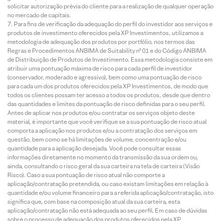
solicitar autorização prévia do cliente para a realização de qualquer operação
no mercado de capitais.
Para fins de verificação da adequação do perfil do investidor aos serviços e
produtos de investimento oferecidos pela XP Investimentos, utilizamos a
metodologia de adequação dos produtos por portfólio, nos termos das
Regras e Procedimentos ANBIMA de Suitability nº 01 e do Código ANBIMA
de Distribuição de Produtos de Investimento. Essa metodologia consiste em
atribuir uma pontuação máxima de risco para cada perfil de investidor
(conservador, moderado e agressivo), bem como uma pontuação de risco
para cada um dos produtos oferecidos pela XP Investimentos, de modo que
todos os clientes possam ter acesso a todos os produtos, desde que dentro
das quantidades e limites da pontuação de risco definidas para o seu perfil.
Antes de aplicar nos produtos e/ou contratar os serviços objeto deste
material, é importante que você verifique se a sua pontuação de risco atual
comporta a aplicação nos produtos e/ou a contratação dos serviços em
questão, bem como se há limitações de volume, concentração e/ou
quantidade para a aplicação desejada. Você pode consultar essas
informações diretamente no momento da transmissão da sua ordem ou,
ainda, consultando o risco geral da sua carteira na tela de carteira (Visão
Risco). Caso a sua pontuação de risco atual não comporte a
aplicação/contratação pretendida, ou caso existam limitações em relação à
quantidade e/ou volume financeiro para a referida aplicação/contratação, isto
significa que, com base na composição atual da sua carteira, esta
aplicação/contratação não está adequada ao seu perfil. Em caso de dúvidas
sobre o processo de adequação dos produtos oferecidos pela XP