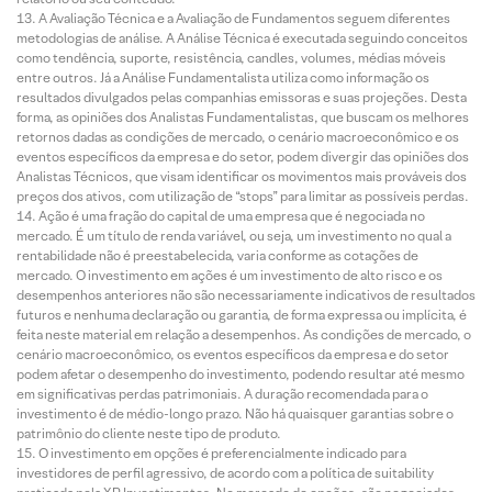
A Avaliação Técnica e a Avaliação de Fundamentos seguem diferentes
metodologias de análise. A Análise Técnica é executada seguindo conceitos
como tendência, suporte, resistência, candles, volumes, médias móveis
entre outros. Já a Análise Fundamentalista utiliza como informação os
resultados divulgados pelas companhias emissoras e suas projeções. Desta
forma, as opiniões dos Analistas Fundamentalistas, que buscam os melhores
retornos dadas as condições de mercado, o cenário macroeconômico e os
eventos específicos da empresa e do setor, podem divergir das opiniões dos
Analistas Técnicos, que visam identificar os movimentos mais prováveis dos
preços dos ativos, com utilização de “stops” para limitar as possíveis perdas.
Ação é uma fração do capital de uma empresa que é negociada no
mercado. É um título de renda variável, ou seja, um investimento no qual a
rentabilidade não é preestabelecida, varia conforme as cotações de
mercado. O investimento em ações é um investimento de alto risco e os
desempenhos anteriores não são necessariamente indicativos de resultados
futuros e nenhuma declaração ou garantia, de forma expressa ou implícita, é
feita neste material em relação a desempenhos. As condições de mercado, o
cenário macroeconômico, os eventos específicos da empresa e do setor
podem afetar o desempenho do investimento, podendo resultar até mesmo
em significativas perdas patrimoniais. A duração recomendada para o
investimento é de médio-longo prazo. Não há quaisquer garantias sobre o
patrimônio do cliente neste tipo de produto.
O investimento em opções é preferencialmente indicado para
investidores de perfil agressivo, de acordo com a política de suitability