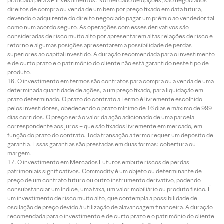
praticada pela XP Investimentos. No mercado de opções, são negociados
direitos de compra ou venda de um bem por preço fixado em data futura,
devendo o adquirente do direito negociado pagar um prêmio ao vendedor tal
como num acordo seguro. As operações com esses derivativos são
consideradas de risco muito alto por apresentarem altas relações de risco e
retorno e algumas posições apresentarem a possibilidade de perdas
superiores ao capital investido. A duração recomendada para o investimento
é de curto prazo e o patrimônio do cliente não está garantido neste tipo de
produto.
O investimento em termos são contratos para compra ou a venda de uma
determinada quantidade de ações, a um preço fixado, para liquidação em
prazo determinado. O prazo do contrato a Termo é livremente escolhido
pelos investidores, obedecendo o prazo mínimo de 16 dias e máximo de 999
dias corridos. O preço será o valor da ação adicionado de uma parcela
correspondente aos juros – que são fixados livremente em mercado, em
função do prazo do contrato. Toda transação a termo requer um depósito de
garantia. Essas garantias são prestadas em duas formas: cobertura ou
margem.
O investimento em Mercados Futuros embute riscos de perdas
patrimoniais significativos. Commodity é um objeto ou determinante de
preço de um contrato futuro ou outro instrumento derivativo, podendo
consubstanciar um índice, uma taxa, um valor mobiliário ou produto físico. É
um investimento de risco muito alto, que contempla a possibilidade de
oscilação de preço devido à utilização de alavancagem financeira. A duração
recomendada para o investimento é de curto prazo e o patrimônio do cliente