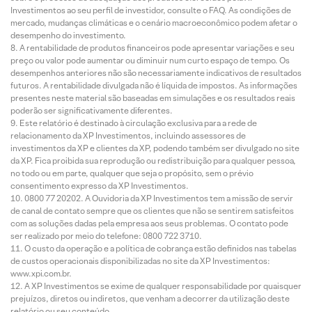
Investimentos ao seu perfil de investidor, consulte o FAQ. As condições de
mercado, mudanças climáticas e o cenário macroeconômico podem afetar o
desempenho do investimento.
A rentabilidade de produtos financeiros pode apresentar variações e seu
preço ou valor pode aumentar ou diminuir num curto espaço de tempo. Os
desempenhos anteriores não são necessariamente indicativos de resultados
futuros. A rentabilidade divulgada não é líquida de impostos. As informações
presentes neste material são baseadas em simulações e os resultados reais
poderão ser significativamente diferentes.
Este relatório é destinado à circulação exclusiva para a rede de
relacionamento da XP Investimentos, incluindo assessores de
investimentos da XP e clientes da XP, podendo também ser divulgado no site
da XP. Fica proibida sua reprodução ou redistribuição para qualquer pessoa,
no todo ou em parte, qualquer que seja o propósito, sem o prévio
consentimento expresso da XP Investimentos.
0800 77 20202. A Ouvidoria da XP Investimentos tem a missão de servir
de canal de contato sempre que os clientes que não se sentirem satisfeitos
com as soluções dadas pela empresa aos seus problemas. O contato pode
ser realizado por meio do telefone: 0800 722 3710.
O custo da operação e a política de cobrança estão definidos nas tabelas
de custos operacionais disponibilizadas no site da XP Investimentos:
www.xpi.com.br.
A XP Investimentos se exime de qualquer responsabilidade por quaisquer
prejuízos, diretos ou indiretos, que venham a decorrer da utilização deste
relatório ou seu conteúdo.