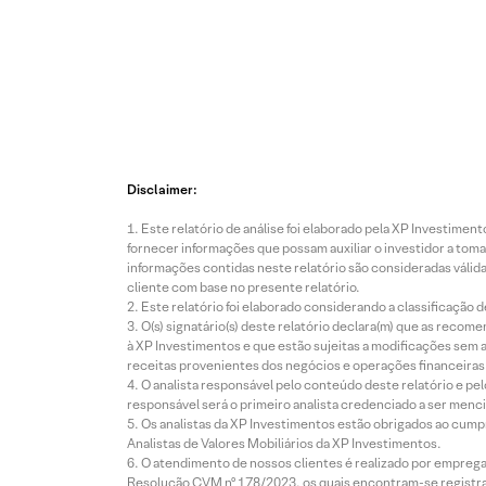
Disclaimer:
Este relatório de análise foi elaborado pela XP Investim
fornecer informações que possam auxiliar o investidor a toma
informações contidas neste relatório são consideradas válida
cliente com base no presente relatório.
Este relatório foi elaborado considerando a classificação d
O(s) signatário(s) deste relatório declara(m) que as reco
à XP Investimentos e que estão sujeitas a modificações sem 
receitas provenientes dos negócios e operações financeiras 
O analista responsável pelo conteúdo deste relatório e pe
responsável será o primeiro analista credenciado a ser menci
Os analistas da XP Investimentos estão obrigados ao cumpr
Analistas de Valores Mobiliários da XP Investimentos.
O atendimento de nossos clientes é realizado por empreg
Resolução CVM nº 178/2023, os quais encontram-se registrad