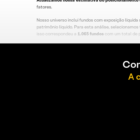
Atualizamos nossa estimativa do posicionamento 
fatores.
Nosso universo inclui fundos com exposição líquida 
patrimônio líquido. Para esta análise, selecionamo
isso correspondeu a
1.065 fundos
com um total de p
Con
A 