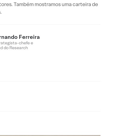
atores. Também mostramos uma carteira de
.
rnando Ferreira
rategista-chefe e
d do Research