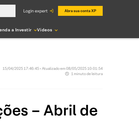
login expert
Abra sua conta XP
enda a Investir
Vídeos
15/04/2025 17:46:45 • Atualizado em 08/05/2025 10:01:54
1 minuto de leitura
ões – Abril de