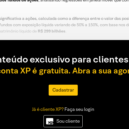
dos fundos de ações
, analisando regressões em janela móvel que co
significativa a ações, calculada como a diferença entre o valor das p
s fundos com exposição líquida variando de 50% a 150%, com base nos 
atrimônio líquido de
R$ 299 bilhões
.
teúdo exclusivo para clientes
conta XP é gratuita. Abra a sua ago
Cadastrar
Já é cliente XP?
Faça seu login
Sou cliente