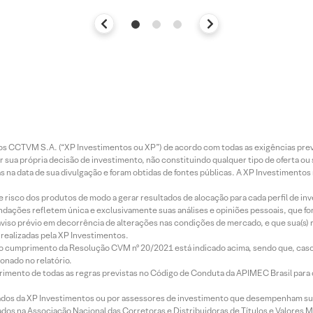
entos CCTVM S.A. (“XP Investimentos ou XP”) de acordo com todas as exigências p
r sua própria decisão de investimento, não constituindo qualquer tipo de oferta ou
s na data de sua divulgação e foram obtidas de fontes públicas. A XP Investimentos
e risco dos produtos de modo a gerar resultados de alocação para cada perfil de inv
mendações refletem única e exclusivamente suas análises e opiniões pessoais, que 
aviso prévio em decorrência de alterações nas condições de mercado, e que sua(s)
realizadas pela XP Investimentos.
lo cumprimento da Resolução CVM nº 20/2021 está indicado acima, sendo que, caso 
onado no relatório.
imento de todas as regras previstas no Código de Conduta da APIMEC Brasil para o 
ados da XP Investimentos ou por assessores de investimento que desempenham sua
os na Associação Nacional das Corretoras e Distribuidoras de Títulos e Valores 