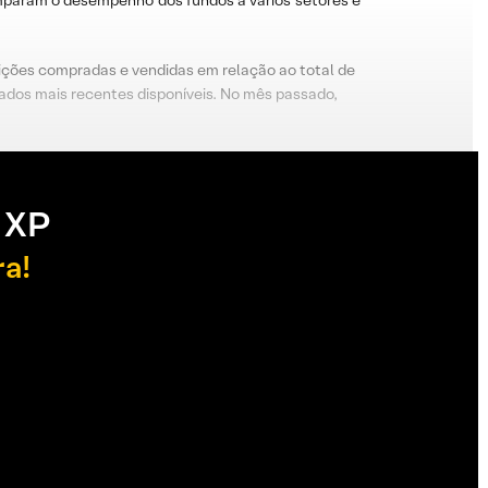
mparam o desempenho dos fundos a vários setores e
osições compradas e vendidas em relação ao total de
dados mais recentes disponíveis. No mês passado,
 XP
ra!