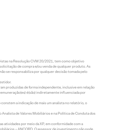
revistas na Resolução CVM 20/2021, tem como objetivo
 solicitação de compra e/ou venda de qualquer produto. As
 não se responsabiliza por qualquer decisão tomada pelo
estidor.
foram produzidas de forma independente, inclusive em relação
 remuneração(es) é(são) indiretamente influenciada por
constem a indicação de mais um analista no relatório, o
Analista de Valores Mobiliários e na Política de Conduta dos
s atividades por meio da XP, em conformidade com a
Mobiliários – ANCORD. O assessor de investimento não pode