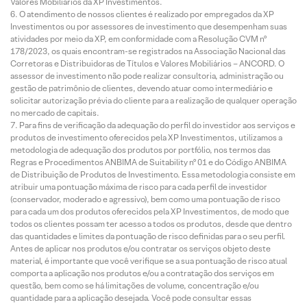
Valores Mobiliários da XP Investimentos.
O atendimento de nossos clientes é realizado por empregados da XP
Investimentos ou por assessores de investimento que desempenham suas
atividades por meio da XP, em conformidade com a Resolução CVM nº
178/2023, os quais encontram-se registrados na Associação Nacional das
Corretoras e Distribuidoras de Títulos e Valores Mobiliários – ANCORD. O
assessor de investimento não pode realizar consultoria, administração ou
gestão de patrimônio de clientes, devendo atuar como intermediário e
solicitar autorização prévia do cliente para a realização de qualquer operação
no mercado de capitais.
Para fins de verificação da adequação do perfil do investidor aos serviços e
produtos de investimento oferecidos pela XP Investimentos, utilizamos a
metodologia de adequação dos produtos por portfólio, nos termos das
Regras e Procedimentos ANBIMA de Suitability nº 01 e do Código ANBIMA
de Distribuição de Produtos de Investimento. Essa metodologia consiste em
atribuir uma pontuação máxima de risco para cada perfil de investidor
(conservador, moderado e agressivo), bem como uma pontuação de risco
para cada um dos produtos oferecidos pela XP Investimentos, de modo que
todos os clientes possam ter acesso a todos os produtos, desde que dentro
das quantidades e limites da pontuação de risco definidas para o seu perfil.
Antes de aplicar nos produtos e/ou contratar os serviços objeto deste
material, é importante que você verifique se a sua pontuação de risco atual
comporta a aplicação nos produtos e/ou a contratação dos serviços em
questão, bem como se há limitações de volume, concentração e/ou
quantidade para a aplicação desejada. Você pode consultar essas