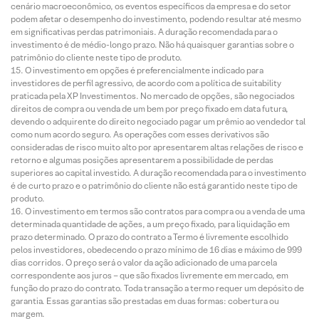
cenário macroeconômico, os eventos específicos da empresa e do setor
podem afetar o desempenho do investimento, podendo resultar até mesmo
em significativas perdas patrimoniais. A duração recomendada para o
investimento é de médio-longo prazo. Não há quaisquer garantias sobre o
patrimônio do cliente neste tipo de produto.
O investimento em opções é preferencialmente indicado para
investidores de perfil agressivo, de acordo com a política de suitability
praticada pela XP Investimentos. No mercado de opções, são negociados
direitos de compra ou venda de um bem por preço fixado em data futura,
devendo o adquirente do direito negociado pagar um prêmio ao vendedor tal
como num acordo seguro. As operações com esses derivativos são
consideradas de risco muito alto por apresentarem altas relações de risco e
retorno e algumas posições apresentarem a possibilidade de perdas
superiores ao capital investido. A duração recomendada para o investimento
é de curto prazo e o patrimônio do cliente não está garantido neste tipo de
produto.
O investimento em termos são contratos para compra ou a venda de uma
determinada quantidade de ações, a um preço fixado, para liquidação em
prazo determinado. O prazo do contrato a Termo é livremente escolhido
pelos investidores, obedecendo o prazo mínimo de 16 dias e máximo de 999
dias corridos. O preço será o valor da ação adicionado de uma parcela
correspondente aos juros – que são fixados livremente em mercado, em
função do prazo do contrato. Toda transação a termo requer um depósito de
garantia. Essas garantias são prestadas em duas formas: cobertura ou
margem.