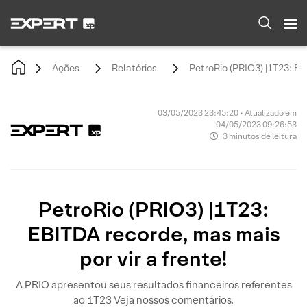
Ações
Relatórios
PetroRio (PRIO3) |1T23: EBI
03/05/2023 23:45:20 • Atualizado em
04/05/2023 09:26:53
3 minutos de leitura
PetroRio (PRIO3) |1T23:
EBITDA recorde, mas mais
por vir a frente!
A PRIO apresentou seus resultados financeiros referentes
ao 1T23 Veja nossos comentários.