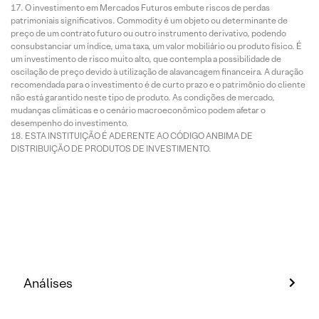
O investimento em Mercados Futuros embute riscos de perdas
patrimoniais significativos. Commodity é um objeto ou determinante de
preço de um contrato futuro ou outro instrumento derivativo, podendo
consubstanciar um índice, uma taxa, um valor mobiliário ou produto físico. É
um investimento de risco muito alto, que contempla a possibilidade de
oscilação de preço devido à utilização de alavancagem financeira. A duração
recomendada para o investimento é de curto prazo e o patrimônio do cliente
não está garantido neste tipo de produto. As condições de mercado,
mudanças climáticas e o cenário macroeconômico podem afetar o
desempenho do investimento.
ESTA INSTITUIÇÃO É ADERENTE AO CÓDIGO ANBIMA DE
DISTRIBUIÇÃO DE PRODUTOS DE INVESTIMENTO.
Análises