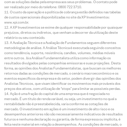
com as soluções dadas pela empresa aos seus problemas. O contato pode
ser realizado por meio do telefone: 0800 722 3710.
O custo da operação e a política de cobrança estão definidos nas tabelas
de custos operacionais disponibilizadas no site da XP Investimentos:
www.xpi.com.br.
A XP Investimentos se exime de qualquer responsabilidade por quaisquer
prejuízos, diretos ou indiretos, que venham a decorrer da utilização deste
relatório ou seu conteúdo.
A Avaliação Técnica e a Avaliação de Fundamentos seguem diferentes
metodologias de análise. A Análise Técnica é executada seguindo conceitos
como tendência, suporte, resistência, candles, volumes, médias móveis
entre outros. Já a Análise Fundamentalista utiliza como informação os
resultados divulgados pelas companhias emissoras e suas projeções. Desta
forma, as opiniões dos Analistas Fundamentalistas, que buscam os melhores
retornos dadas as condições de mercado, o cenário macroeconômico e os
eventos específicos da empresa e do setor, podem divergir das opiniões dos
Analistas Técnicos, que visam identificar os movimentos mais prováveis dos
preços dos ativos, com utilização de “stops” para limitar as possíveis perdas.
Ação é uma fração do capital de uma empresa que é negociada no
mercado. É um título de renda variável, ou seja, um investimento no qual a
rentabilidade não é preestabelecida, varia conforme as cotações de
mercado. O investimento em ações é um investimento de alto risco e os
desempenhos anteriores não são necessariamente indicativos de resultados
futuros e nenhuma declaração ou garantia, de forma expressa ou implícita, é
feita neste material em relação a desempenhos. As condições de mercado, o