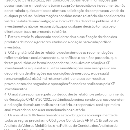
Resolução CVM 20/2021, tem como objetivo fornecer informações que
possam auxiliar o investidor a tomar sua própria decisão de investimento, não
constituindo qualquer tipo de oferta ou solicitação de compra e/ou venda de
qualquer produto. As informações contidas neste relatório são consideradas
válidas na data de sua divulgação e foram obtidas de fontes públicas. A XP
Investimentos não se responsabiliza por qualquer decisão tomada pelo
cliente com base no presente relatório.
Este relatório foi elaborado considerando a classificação de risco dos
produtos de modo a gerar resultados de alocação para cada perfil de
investidor.
O(s) signatário(s) deste relatório declara(m) que as recomendações
refletem única e exclusivamente suas análises e opiniões pessoais, que
foram produzidas de forma independente, inclusive em relação à XP
Investimentos e que estão sujeitas a modificações sem aviso prévio em
decorrência de alterações nas condições de mercado, e que sua(s)
remuneração(es) é(são) indiretamente influenciada por receitas
provenientes dos negócios e operações financeiras realizadas pela XP
Investimentos.
O analista responsável pelo conteúdo deste relatório e pelo cumprimento
da Resolução CVM nº 20/2021 está indicado acima, sendo que, caso constem
a indicação de mais um analista no relatório, o responsável será o primeiro
analista credenciado a ser mencionado no relatório.
Os analistas da XP Investimentos estão obrigados ao cumprimento de
todas as regras previstas no Código de Conduta da APIMEC Brasil para o
Analista de Valores Mobiliários e na Política de Conduta dos Analistas de