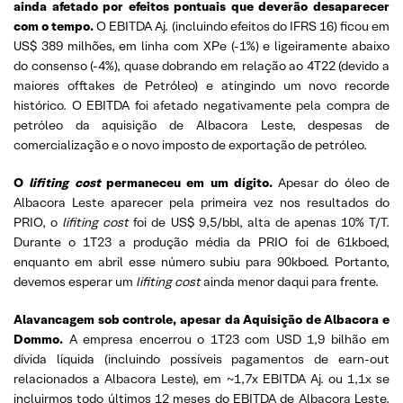
ainda afetado por efeitos pontuais que deverão desaparecer
com o tempo.
O EBITDA Aj. (incluindo efeitos do IFRS 16) ficou em
US$ 389 milhões, em linha com XPe (-1%) e ligeiramente abaixo
do consenso (-4%), quase dobrando em relação ao 4T22 (devido a
maiores offtakes de Petróleo) e atingindo um novo recorde
histórico. O EBITDA foi afetado negativamente pela compra de
petróleo da aquisição de Albacora Leste, despesas de
comercialização e o novo imposto de exportação de petróleo.
O
lifiting cost
permaneceu em um dígito.
Apesar do óleo de
Albacora Leste aparecer pela primeira vez nos resultados do
PRIO, o
lifiting cost
foi de US$ 9,5/bbl, alta de apenas 10% T/T.
Durante o 1T23 a produção média da PRIO foi de 61kboed,
enquanto em abril esse número subiu para 90kboed. Portanto,
devemos esperar um
lifiting cost
ainda menor daqui para frente.
Alavancagem sob controle, apesar da Aquisição de Albacora e
Dommo.
A empresa encerrou o 1T23 com USD 1,9 bilhão em
dívida líquida (incluindo possíveis pagamentos de earn-out
relacionados a Albacora Leste), em ~1,7x EBITDA Aj. ou 1,1x se
incluirmos todo últimos 12 meses do EBITDA de Albacora Leste.