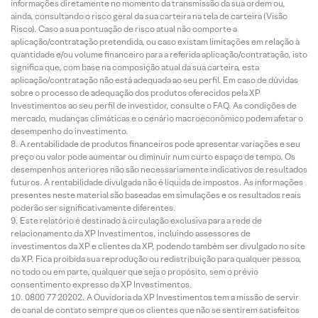
informações diretamente no momento da transmissão da sua ordem ou,
ainda, consultando o risco geral da sua carteira na tela de carteira (Visão
Risco). Caso a sua pontuação de risco atual não comporte a
aplicação/contratação pretendida, ou caso existam limitações em relação à
quantidade e/ou volume financeiro para a referida aplicação/contratação, isto
significa que, com base na composição atual da sua carteira, esta
aplicação/contratação não está adequada ao seu perfil. Em caso de dúvidas
sobre o processo de adequação dos produtos oferecidos pela XP
Investimentos ao seu perfil de investidor, consulte o FAQ. As condições de
mercado, mudanças climáticas e o cenário macroeconômico podem afetar o
desempenho do investimento.
A rentabilidade de produtos financeiros pode apresentar variações e seu
preço ou valor pode aumentar ou diminuir num curto espaço de tempo. Os
desempenhos anteriores não são necessariamente indicativos de resultados
futuros. A rentabilidade divulgada não é líquida de impostos. As informações
presentes neste material são baseadas em simulações e os resultados reais
poderão ser significativamente diferentes.
Este relatório é destinado à circulação exclusiva para a rede de
relacionamento da XP Investimentos, incluindo assessores de
investimentos da XP e clientes da XP, podendo também ser divulgado no site
da XP. Fica proibida sua reprodução ou redistribuição para qualquer pessoa,
no todo ou em parte, qualquer que seja o propósito, sem o prévio
consentimento expresso da XP Investimentos.
0800 77 20202. A Ouvidoria da XP Investimentos tem a missão de servir
de canal de contato sempre que os clientes que não se sentirem satisfeitos