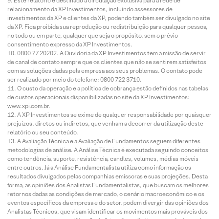
Este relatório é destinado à circulação exclusiva para a rede de
relacionamento da XP Investimentos, incluindo assessores de
investimentos da XP e clientes da XP, podendo também ser divulgado no site
da XP. Fica proibida sua reprodução ou redistribuição para qualquer pessoa,
no todo ou em parte, qualquer que seja o propósito, sem o prévio
consentimento expresso da XP Investimentos.
0800 77 20202. A Ouvidoria da XP Investimentos tem a missão de servir
de canal de contato sempre que os clientes que não se sentirem satisfeitos
com as soluções dadas pela empresa aos seus problemas. O contato pode
ser realizado por meio do telefone: 0800 722 3710.
O custo da operação e a política de cobrança estão definidos nas tabelas
de custos operacionais disponibilizadas no site da XP Investimentos:
www.xpi.com.br.
A XP Investimentos se exime de qualquer responsabilidade por quaisquer
prejuízos, diretos ou indiretos, que venham a decorrer da utilização deste
relatório ou seu conteúdo.
A Avaliação Técnica e a Avaliação de Fundamentos seguem diferentes
metodologias de análise. A Análise Técnica é executada seguindo conceitos
como tendência, suporte, resistência, candles, volumes, médias móveis
entre outros. Já a Análise Fundamentalista utiliza como informação os
resultados divulgados pelas companhias emissoras e suas projeções. Desta
forma, as opiniões dos Analistas Fundamentalistas, que buscam os melhores
retornos dadas as condições de mercado, o cenário macroeconômico e os
eventos específicos da empresa e do setor, podem divergir das opiniões dos
Analistas Técnicos, que visam identificar os movimentos mais prováveis dos