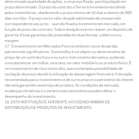
determinada quantidade de ações, a um preço fixado, para liquidação em
prazo determinado. O prazo do contrato a Termo é livremente escolhido
pelos investidores, obedecendo o prazo mínimo de 16 dias e máximo de 999
dias corridos. O preço será o valor da ação adicionado de uma parcela
correspondente aos juros – que são fixados livremente em mercado, em
função do prazo do contrato. Toda transação a termo requer um depósito de
garantia. Essas garantias são prestadas em duas formas: cobertura ou
margem.
O investimento em Mercados Futuros embute riscos de perdas
patrimoniais significativos. Commodity é um objeto ou determinante de
preço de um contrato futuro ou outro instrumento derivativo, podendo
consubstanciar um índice, uma taxa, um valor mobiliário ou produto físico. É
um investimento de risco muito alto, que contempla a possibilidade de
oscilação de preço devido à utilização de alavancagem financeira. A duração
recomendada para o investimento é de curto prazo e o patrimônio do cliente
não está garantido neste tipo de produto. As condições de mercado,
mudanças climáticas e o cenário macroeconômico podem afetar o
desempenho do investimento.
ESTA INSTITUIÇÃO É ADERENTE AO CÓDIGO ANBIMA DE
DISTRIBUIÇÃO DE PRODUTOS DE INVESTIMENTO.