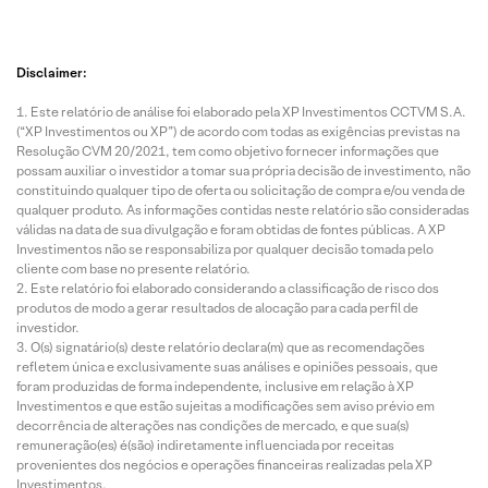
Disclaimer:
Este relatório de análise foi elaborado pela XP Investimentos CCTVM S.A.
(“XP Investimentos ou XP”) de acordo com todas as exigências previstas na
Resolução CVM 20/2021, tem como objetivo fornecer informações que
possam auxiliar o investidor a tomar sua própria decisão de investimento, não
constituindo qualquer tipo de oferta ou solicitação de compra e/ou venda de
qualquer produto. As informações contidas neste relatório são consideradas
válidas na data de sua divulgação e foram obtidas de fontes públicas. A XP
Investimentos não se responsabiliza por qualquer decisão tomada pelo
cliente com base no presente relatório.
Este relatório foi elaborado considerando a classificação de risco dos
produtos de modo a gerar resultados de alocação para cada perfil de
investidor.
O(s) signatário(s) deste relatório declara(m) que as recomendações
refletem única e exclusivamente suas análises e opiniões pessoais, que
foram produzidas de forma independente, inclusive em relação à XP
Investimentos e que estão sujeitas a modificações sem aviso prévio em
decorrência de alterações nas condições de mercado, e que sua(s)
remuneração(es) é(são) indiretamente influenciada por receitas
provenientes dos negócios e operações financeiras realizadas pela XP
Investimentos.