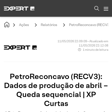
Ações
Relatórios
PetroReconcavo (RECV3): D
11/05/2026 22:09:09 • Atualizado em
11/05/2026 22:12:08
1 minuto de leitura
PetroReconcavo (RECV3):
Dados de produção de abril –
Queda sequencial | XP
Curtas