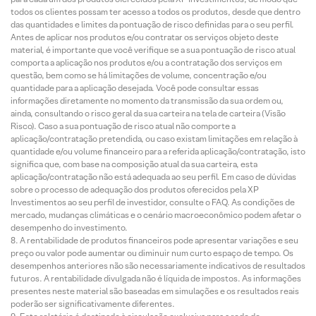
todos os clientes possam ter acesso a todos os produtos, desde que dentro
das quantidades e limites da pontuação de risco definidas para o seu perfil.
Antes de aplicar nos produtos e/ou contratar os serviços objeto deste
material, é importante que você verifique se a sua pontuação de risco atual
comporta a aplicação nos produtos e/ou a contratação dos serviços em
questão, bem como se há limitações de volume, concentração e/ou
quantidade para a aplicação desejada. Você pode consultar essas
informações diretamente no momento da transmissão da sua ordem ou,
ainda, consultando o risco geral da sua carteira na tela de carteira (Visão
Risco). Caso a sua pontuação de risco atual não comporte a
aplicação/contratação pretendida, ou caso existam limitações em relação à
quantidade e/ou volume financeiro para a referida aplicação/contratação, isto
significa que, com base na composição atual da sua carteira, esta
aplicação/contratação não está adequada ao seu perfil. Em caso de dúvidas
sobre o processo de adequação dos produtos oferecidos pela XP
Investimentos ao seu perfil de investidor, consulte o FAQ. As condições de
mercado, mudanças climáticas e o cenário macroeconômico podem afetar o
desempenho do investimento.
A rentabilidade de produtos financeiros pode apresentar variações e seu
preço ou valor pode aumentar ou diminuir num curto espaço de tempo. Os
desempenhos anteriores não são necessariamente indicativos de resultados
futuros. A rentabilidade divulgada não é líquida de impostos. As informações
presentes neste material são baseadas em simulações e os resultados reais
poderão ser significativamente diferentes.