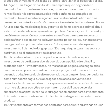
preços dos ativos, com utilização de “stops” para limitar as possíveis perdas.
Ação é uma fração do capital de uma empresa que é negociada no
mercado. É um título de renda variável, ou seja, um investimento no qual a
rentabilidade não é preestabelecida, varia conforme as cotações de
mercado. O investimento em ações é um investimento de alto risco e os
desempenhos anteriores não são necessariamente indicativos de resultados
futuros e nenhuma declaração ou garantia, de forma expressa ou implícita, é
feita neste material em relação a desempenhos. As condições de mercado, o
cenário macroeconômico, os eventos específicos da empresa e do setor
podem afetar o desempenho do investimento, podendo resultar até mesmo
em significativas perdas patrimoniais. A duração recomendada para o
investimento é de médio-longo prazo. Não há quaisquer garantias sobre o
patrimônio do cliente neste tipo de produto.
O investimento em opções é preferencialmente indicado para
investidores de perfil agressivo, de acordo com a política de suitability
praticada pela XP Investimentos. No mercado de opções, são negociados
direitos de compra ou venda de um bem por preço fixado em data futura,
devendo o adquirente do direito negociado pagar um prêmio ao vendedor tal
como num acordo seguro. As operações com esses derivativos são
consideradas de risco muito alto por apresentarem altas relações de risco e
retorno e algumas posições apresentarem a possibilidade de perdas
superiores ao capital investido. A duração recomendada para o investimento
é de curto prazo e o patrimônio do cliente não está garantido neste tipo de
produto.
O investimento em termos são contratos para compra ou a venda de uma