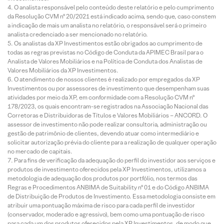
O analista responsável pelo conteúdo deste relatório e pelo cumprimento
da Resolução CVM nº 20/2021 está indicado acima, sendo que, caso constem
a indicação de mais um analista no relatório, o responsável será o primeiro
analista credenciado a ser mencionado no relatório.
Os analistas da XP Investimentos estão obrigados ao cumprimento de
todas as regras previstas no Código de Conduta da APIMEC Brasil para o
Analista de Valores Mobiliários e na Política de Conduta dos Analistas de
Valores Mobiliários da XP Investimentos.
O atendimento de nossos clientes é realizado por empregados da XP
Investimentos ou por assessores de investimento que desempenham suas
atividades por meio da XP, em conformidade com a Resolução CVM nº
178/2023, os quais encontram-se registrados na Associação Nacional das
Corretoras e Distribuidoras de Títulos e Valores Mobiliários – ANCORD. O
assessor de investimento não pode realizar consultoria, administração ou
gestão de patrimônio de clientes, devendo atuar como intermediário e
solicitar autorização prévia do cliente para a realização de qualquer operação
no mercado de capitais.
Para fins de verificação da adequação do perfil do investidor aos serviços e
produtos de investimento oferecidos pela XP Investimentos, utilizamos a
metodologia de adequação dos produtos por portfólio, nos termos das
Regras e Procedimentos ANBIMA de Suitability nº 01 e do Código ANBIMA
de Distribuição de Produtos de Investimento. Essa metodologia consiste em
atribuir uma pontuação máxima de risco para cada perfil de investidor
(conservador, moderado e agressivo), bem como uma pontuação de risco
para cada um dos produtos oferecidos pela XP Investimentos, de modo que