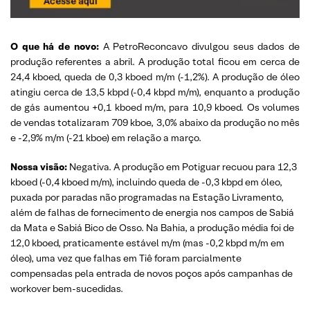
O que há de novo:
A PetroReconcavo divulgou seus dados de
produção referentes a abril. A produção total ficou em cerca de
24,4 kboed, queda de 0,3 kboed m/m (-1,2%). A produção de óleo
atingiu cerca de 13,5 kbpd (-0,4 kbpd m/m), enquanto a produção
de gás aumentou +0,1 kboed m/m, para 10,9 kboed. Os volumes
de vendas totalizaram 709 kboe, 3,0% abaixo da produção no mês
e -2,9% m/m (-21 kboe) em relação a março.
Nossa visão:
Negativa. A produção em Potiguar recuou para 12,3
kboed (-0,4 kboed m/m), incluindo queda de -0,3 kbpd em óleo,
puxada por paradas não programadas na Estação Livramento,
além de falhas de fornecimento de energia nos campos de Sabiá
da Mata e Sabiá Bico de Osso. Na Bahia, a produção média foi de
12,0 kboed, praticamente estável m/m (mas -0,2 kbpd m/m em
óleo), uma vez que falhas em Tiê foram parcialmente
compensadas pela entrada de novos poços após campanhas de
workover bem-sucedidas.