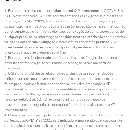
Disclaimer:
Este relatório de análise foi elaborado pela XP Investimentos CCTVM S.A.
(“XP Investimentos ou XP”) de acordo com todas as exigências previstas na
Resolução CVM 20/2021, tem como objetivo fornecer informações que
possam auxiliar o investidor a tomar sua própria decisão de investimento, não
constituindo qualquer tipo de oferta ou solicitação de compra e/ou venda de
qualquer produto. As informações contidas neste relatório são consideradas
válidas na data de sua divulgação e foram obtidas de fontes públicas. A XP
Investimentos não se responsabiliza por qualquer decisão tomada pelo
cliente com base no presente relatório.
Este relatório foi elaborado considerando a classificação de risco dos
produtos de modo a gerar resultados de alocação para cada perfil de
investidor.
O(s) signatário(s) deste relatório declara(m) que as recomendações
refletem única e exclusivamente suas análises e opiniões pessoais, que
foram produzidas de forma independente, inclusive em relação à XP
Investimentos e que estão sujeitas a modificações sem aviso prévio em
decorrência de alterações nas condições de mercado, e que sua(s)
remuneração(es) é(são) indiretamente influenciada por receitas
provenientes dos negócios e operações financeiras realizadas pela XP
Investimentos.
O analista responsável pelo conteúdo deste relatório e pelo cumprimento
da Resolução CVM nº 20/2021 está indicado acima, sendo que, caso constem
a indicação de mais um analista no relatório, o responsável será o primeiro