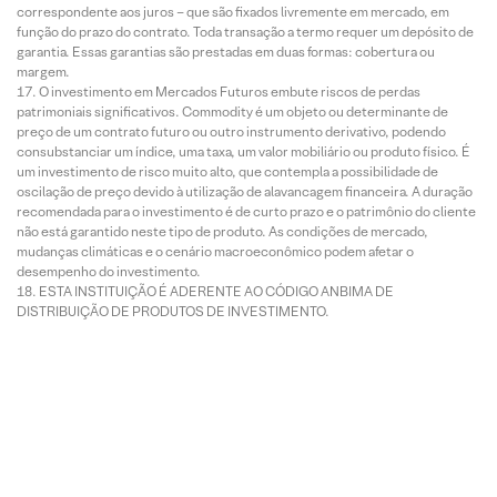
correspondente aos juros – que são fixados livremente em mercado, em
função do prazo do contrato. Toda transação a termo requer um depósito de
garantia. Essas garantias são prestadas em duas formas: cobertura ou
margem.
O investimento em Mercados Futuros embute riscos de perdas
patrimoniais significativos. Commodity é um objeto ou determinante de
preço de um contrato futuro ou outro instrumento derivativo, podendo
consubstanciar um índice, uma taxa, um valor mobiliário ou produto físico. É
um investimento de risco muito alto, que contempla a possibilidade de
oscilação de preço devido à utilização de alavancagem financeira. A duração
recomendada para o investimento é de curto prazo e o patrimônio do cliente
não está garantido neste tipo de produto. As condições de mercado,
mudanças climáticas e o cenário macroeconômico podem afetar o
desempenho do investimento.
ESTA INSTITUIÇÃO É ADERENTE AO CÓDIGO ANBIMA DE
DISTRIBUIÇÃO DE PRODUTOS DE INVESTIMENTO.