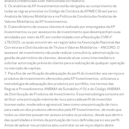
analista credenciado a ser mencionado no relatório.
Os analistas da XP Investimentos estão obrigados ao cumprimento de
todas as regras previstas no Código de Conduta da APIMEC Brasil para o
Analista de Valores Mobiliários e na Política de Conduta dos Analistas de
Valores Mobiliários da XP Investimentos.
O atendimento de nossos clientes é realizado por empregados da XP
Investimentos ou por assessores de investimento que desempenham suas
atividades por meio da XP, em conformidade com a Resolução CVM nº
178/2023, os quais encontram-se registrados na Associação Nacional das
Corretoras e Distribuidoras de Títulos e Valores Mobiliários – ANCORD. O
assessor de investimento não pode realizar consultoria, administração ou
gestão de patrimônio de clientes, devendo atuar como intermediário e
solicitar autorização prévia do cliente para a realização de qualquer operação
no mercado de capitais.
Para fins de verificação da adequação do perfil do investidor aos serviços e
produtos de investimento oferecidos pela XP Investimentos, utilizamos a
metodologia de adequação dos produtos por portfólio, nos termos das
Regras e Procedimentos ANBIMA de Suitability nº 01 e do Código ANBIMA
de Distribuição de Produtos de Investimento. Essa metodologia consiste em
atribuir uma pontuação máxima de risco para cada perfil de investidor
(conservador, moderado e agressivo), bem como uma pontuação de risco
para cada um dos produtos oferecidos pela XP Investimentos, de modo que
todos os clientes possam ter acesso a todos os produtos, desde que dentro
das quantidades e limites da pontuação de risco definidas para o seu perfil.
Antes de aplicar nos produtos e/ou contratar os serviços objeto deste