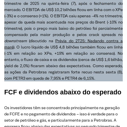
trimestre de 2025 na quinta-feira (7), após o fechamento do
mercado. O EBITDA de US$ 10,2 bilhões ficou em linha com o XPe
(-3%) e o consenso (+1%). O EBITDA caiu apenas -4% no trimestre,
apesar da queda mais acentuada nos preços do Brent (-10% no
trimestre), pois o preço mais baixo do petróleo foi parcialmente
compensado pela maior produção e pelos crack spreads no
downstream
(discutido na
Prévia do 2T25: Nadando contra a
maré
). O lucro líquido de US$ 4,8 bilhões também ficou em linha
(-1% em relação ao XPe, +19% em relação ao consenso). No
entanto, o fluxo de caixa e os dividendos (cerca de US$ 1,6 bilhão,
yield de 2,0%) ficaram abaixo das expectativas. Como esperado,
as ações da Petrobras registraram forte recuo nesta sexta (8),
com PETR3 em queda de 7,95% e PETR4 de 6,15%.
FCF e dividendos abaixo do esperado
Os investidores têm se concentrado principalmente na geração
de FCFE e no pagamento de dividendos – isso é verdade para o
setor de petróleo e gás, e particularmente para a Petrobras. A
empresa ficou abaixo das expectativas no segundo trimestre de