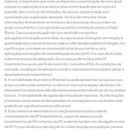
material, é importante que você verifique se a sua pontuação de risco atual
comporta a aplicação nos produtos e/ou a contratação dos serviços em
questão, bem como se há limitações de volume, concentração e/ou
quantidade para a aplicação desejada. Você pode consultar essas
informações diretamente no momento da transmissão da sua ordem ou,
ainda, consultando o risco geral da sua carteira na tela de carteira (Visão
Risco). Caso a sua pontuação de risco atual não comporte a
aplicação/contratação pretendida, ou caso existam limitações em relação à
quantidade e/ou volume financeiro para a referida aplicação/contratação, isto
significa que, com base na composição atual da sua carteira, esta
aplicação/contratação não está adequada ao seu perfil. Em caso de dúvidas
sobre o processo de adequação dos produtos oferecidos pela XP
Investimentos ao seu perfil de investidor, consulte o FAQ. As condições de
mercado, mudanças climáticas e o cenário macroeconômico podem afetar o
desempenho do investimento.
A rentabilidade de produtos financeiros pode apresentar variações e seu
preço ou valor pode aumentar ou diminuir num curto espaço de tempo. Os
desempenhos anteriores não são necessariamente indicativos de resultados
futuros. A rentabilidade divulgada não é líquida de impostos. As informações
presentes neste material são baseadas em simulações e os resultados reais
poderão ser significativamente diferentes.
Este relatório é destinado à circulação exclusiva para a rede de
relacionamento da XP Investimentos, incluindo assessores de
investimentos da XP e clientes da XP, podendo também ser divulgado no site
da XP. Fica proibida sua reprodução ou redistribuição para qualquer pessoa,