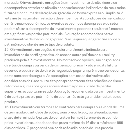
mercado. O investimento em ações é um investimento de alto risco e os
desempenhos anteriores não são necessariamente indicativos de resultados
futuros e nenhuma declaração ou garantia, de forma expressa ou implícita, é
feita neste material em relação a desempenhos. As condições de mercado, o
cenário macroeconômico, os eventos específicos da empresa e do setor
podem afetar o desempenho do investimento, podendo resultar até mesmo
em significativas perdas patrimoniais. A duração recomendada para o
investimento é de médio-longo prazo. Não há quaisquer garantias sobre o
patrimônio do cliente neste tipo de produto.
O investimento em opções é preferencialmente indicado para
investidores de perfil agressivo, de acordo com a política de suitability
praticada pela XP Investimentos. No mercado de opções, são negociados
direitos de compra ou venda de um bem por preço fixado em data futura,
devendo o adquirente do direito negociado pagar um prêmio ao vendedor tal
como num acordo seguro. As operações com esses derivativos são
consideradas de risco muito alto por apresentarem altas relações de risco e
retorno e algumas posições apresentarem a possibilidade de perdas
superiores ao capital investido. A duração recomendada para o investimento
é de curto prazo e o patrimônio do cliente não está garantido neste tipo de
produto.
O investimento em termos são contratos para compra ou a venda de uma
determinada quantidade de ações, a um preço fixado, para liquidação em
prazo determinado. O prazo do contrato a Termo é livremente escolhido
pelos investidores, obedecendo o prazo mínimo de 16 dias e máximo de 999
dias corridos. O preço será o valor da ação adicionado de uma parcela