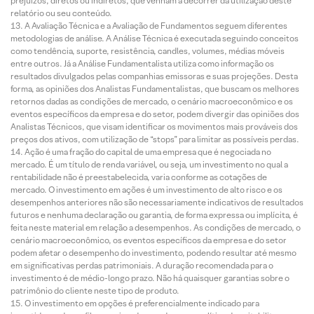
prejuízos, diretos ou indiretos, que venham a decorrer da utilização deste
relatório ou seu conteúdo.
A Avaliação Técnica e a Avaliação de Fundamentos seguem diferentes
metodologias de análise. A Análise Técnica é executada seguindo conceitos
como tendência, suporte, resistência, candles, volumes, médias móveis
entre outros. Já a Análise Fundamentalista utiliza como informação os
resultados divulgados pelas companhias emissoras e suas projeções. Desta
forma, as opiniões dos Analistas Fundamentalistas, que buscam os melhores
retornos dadas as condições de mercado, o cenário macroeconômico e os
eventos específicos da empresa e do setor, podem divergir das opiniões dos
Analistas Técnicos, que visam identificar os movimentos mais prováveis dos
preços dos ativos, com utilização de “stops” para limitar as possíveis perdas.
Ação é uma fração do capital de uma empresa que é negociada no
mercado. É um título de renda variável, ou seja, um investimento no qual a
rentabilidade não é preestabelecida, varia conforme as cotações de
mercado. O investimento em ações é um investimento de alto risco e os
desempenhos anteriores não são necessariamente indicativos de resultados
futuros e nenhuma declaração ou garantia, de forma expressa ou implícita, é
feita neste material em relação a desempenhos. As condições de mercado, o
cenário macroeconômico, os eventos específicos da empresa e do setor
podem afetar o desempenho do investimento, podendo resultar até mesmo
em significativas perdas patrimoniais. A duração recomendada para o
investimento é de médio-longo prazo. Não há quaisquer garantias sobre o
patrimônio do cliente neste tipo de produto.
O investimento em opções é preferencialmente indicado para