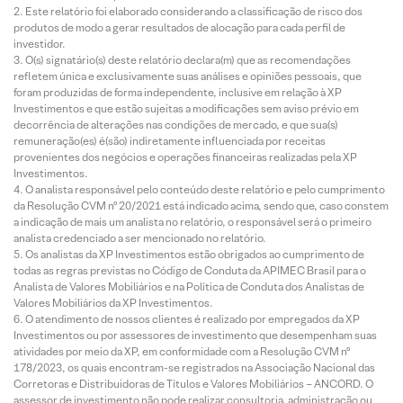
Este relatório foi elaborado considerando a classificação de risco dos
produtos de modo a gerar resultados de alocação para cada perfil de
investidor.
O(s) signatário(s) deste relatório declara(m) que as recomendações
refletem única e exclusivamente suas análises e opiniões pessoais, que
foram produzidas de forma independente, inclusive em relação à XP
Investimentos e que estão sujeitas a modificações sem aviso prévio em
decorrência de alterações nas condições de mercado, e que sua(s)
remuneração(es) é(são) indiretamente influenciada por receitas
provenientes dos negócios e operações financeiras realizadas pela XP
Investimentos.
O analista responsável pelo conteúdo deste relatório e pelo cumprimento
da Resolução CVM nº 20/2021 está indicado acima, sendo que, caso constem
a indicação de mais um analista no relatório, o responsável será o primeiro
analista credenciado a ser mencionado no relatório.
Os analistas da XP Investimentos estão obrigados ao cumprimento de
todas as regras previstas no Código de Conduta da APIMEC Brasil para o
Analista de Valores Mobiliários e na Política de Conduta dos Analistas de
Valores Mobiliários da XP Investimentos.
O atendimento de nossos clientes é realizado por empregados da XP
Investimentos ou por assessores de investimento que desempenham suas
atividades por meio da XP, em conformidade com a Resolução CVM nº
178/2023, os quais encontram-se registrados na Associação Nacional das
Corretoras e Distribuidoras de Títulos e Valores Mobiliários – ANCORD. O
assessor de investimento não pode realizar consultoria, administração ou