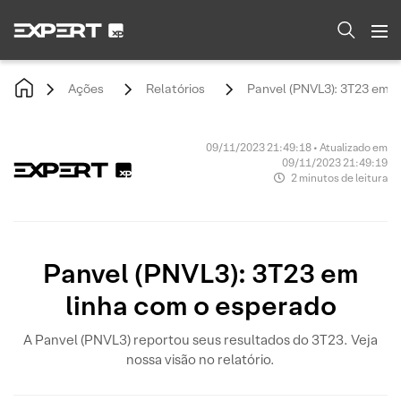
Ações
Relatórios
Panvel (PNVL3): 3T23 em l
09/11/2023 21:49:18 • Atualizado em
09/11/2023 21:49:19
2 minutos de leitura
Panvel (PNVL3): 3T23 em
linha com o esperado
A Panvel (PNVL3) reportou seus resultados do 3T23. Veja
nossa visão no relatório.