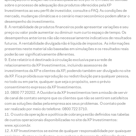
sobre o processo de adequação dos produtos oferecidos pela XP
Investimentos ao seu perfil de investidor, consulte o FAQ. As condições de
mercado, mudanças climáticas e o cenário macroeconômico podem afetar o
desempenho do investimento.
A rentabilidade de produtos financeiros pode apresentar variações e seu
preço ou valor pode aumentar ou diminuir num curto espaço de tempo. Os
desempenhos anteriores não são necessariamente indicativos de resultados
futuros. A rentabilidade divulgada não é líquida de impostos. As informações
presentes neste material são baseadas em simulações e os resultados reais
poderão ser significativamente diferentes.
Este relatório é destinado à circulação exclusiva para a rede de
relacionamento da XP Investimentos, incluindo assessores de
investimentos da XP e clientes da XP, podendo também ser divulgado no site
da XP. Fica proibida sua reprodução ou redistribuição para qualquer pessoa,
no todo ou em parte, qualquer que seja o propósito, sem o prévio
consentimento expresso da XP Investimentos.
0800 77 20202. A Ouvidoria da XP Investimentos tem a missão de servir
de canal de contato sempre que os clientes que não se sentirem satisfeitos
com as soluções dadas pela empresa aos seus problemas. O contato pode
ser realizado por meio do telefone: 0800 722 3710.
O custo da operação e a política de cobrança estão definidos nas tabelas
de custos operacionais disponibilizadas no site da XP Investimentos:
www.xpi.com.br.
A XP Investimentos se exime de qualquer responsabilidade por quaisquer