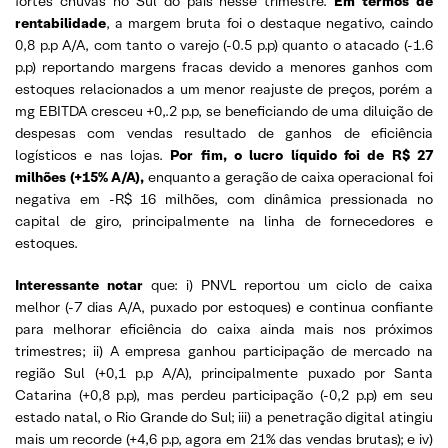
fortes chuvas no Sul do país nesse trimestre.
Em termos de
rentabilidade
, a margem bruta foi o destaque negativo, caindo
0,8 p.p A/A, com tanto o varejo (-0.5 p.p) quanto o atacado (-1.6
p.p) reportando margens fracas devido a menores ganhos com
estoques relacionados a um menor reajuste de preços, porém a
mg EBITDA cresceu +0,.2 p.p, se beneficiando de uma diluição de
despesas com vendas resultado de ganhos de eficiência
logísticos e nas lojas.
Por fim, o lucro líquido foi de R$ 27
milhões (+15% A/A),
enquanto a geração de caixa operacional foi
negativa em -R$ 16 milhões, com dinâmica pressionada no
capital de giro, principalmente na linha de fornecedores e
estoques.
Interessante notar
que: i) PNVL reportou um ciclo de caixa
melhor (-7 dias A/A, puxado por estoques) e continua confiante
para melhorar eficiência do caixa ainda mais nos próximos
trimestres; ii) A empresa ganhou participação de mercado na
região Sul (+0,1 p.p A/A), principalmente puxado por Santa
Catarina (+0,8 p.p), mas perdeu participação (-0,2 p.p) em seu
estado natal, o Rio Grande do Sul; iii) a penetração digital atingiu
mais um recorde (+4,6 p.p, agora em 21% das vendas brutas); e iv)