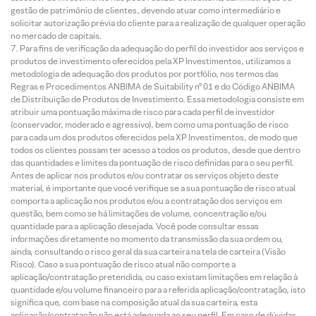
gestão de patrimônio de clientes, devendo atuar como intermediário e
solicitar autorização prévia do cliente para a realização de qualquer operação
no mercado de capitais.
Para fins de verificação da adequação do perfil do investidor aos serviços e
produtos de investimento oferecidos pela XP Investimentos, utilizamos a
metodologia de adequação dos produtos por portfólio, nos termos das
Regras e Procedimentos ANBIMA de Suitability nº 01 e do Código ANBIMA
de Distribuição de Produtos de Investimento. Essa metodologia consiste em
atribuir uma pontuação máxima de risco para cada perfil de investidor
(conservador, moderado e agressivo), bem como uma pontuação de risco
para cada um dos produtos oferecidos pela XP Investimentos, de modo que
todos os clientes possam ter acesso a todos os produtos, desde que dentro
das quantidades e limites da pontuação de risco definidas para o seu perfil.
Antes de aplicar nos produtos e/ou contratar os serviços objeto deste
material, é importante que você verifique se a sua pontuação de risco atual
comporta a aplicação nos produtos e/ou a contratação dos serviços em
questão, bem como se há limitações de volume, concentração e/ou
quantidade para a aplicação desejada. Você pode consultar essas
informações diretamente no momento da transmissão da sua ordem ou,
ainda, consultando o risco geral da sua carteira na tela de carteira (Visão
Risco). Caso a sua pontuação de risco atual não comporte a
aplicação/contratação pretendida, ou caso existam limitações em relação à
quantidade e/ou volume financeiro para a referida aplicação/contratação, isto
significa que, com base na composição atual da sua carteira, esta
aplicação/contratação não está adequada ao seu perfil. Em caso de dúvidas