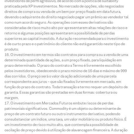
investidores de perfil agressivo, de acordo com a política de suitability
praticada pela XP Investimentos. No mercado de opções, são negociados
direitos de compra ou venda de um bem por preço fixado em data futura,
devendo o adquirente do direito negociado pagar um prêmio ao vendedor tal
como num acordo seguro. As operações com esses derivativos são
consideradas de risco muito alto por apresentarem altas relações de risco e
retorno e algumas posições apresentarem a possibilidade de perdas
superiores ao capital investido. A duração recomendada para o investimento
é de curto prazo e o patrimônio do cliente não está garantido neste tipo de
produto.
O investimento em termos são contratos para compra ou a venda de uma
determinada quantidade de ações, a um preço fixado, para liquidação em
prazo determinado. O prazo do contrato a Termo é livremente escolhido
pelos investidores, obedecendo o prazo mínimo de 16 dias e máximo de 999
dias corridos. O preço será o valor da ação adicionado de uma parcela
correspondente aos juros – que são fixados livremente em mercado, em
função do prazo do contrato. Toda transação a termo requer um depósito de
garantia. Essas garantias são prestadas em duas formas: cobertura ou
margem.
O investimento em Mercados Futuros embute riscos de perdas
patrimoniais significativos. Commodity é um objeto ou determinante de
preço de um contrato futuro ou outro instrumento derivativo, podendo
consubstanciar um índice, uma taxa, um valor mobiliário ou produto físico. É
um investimento de risco muito alto, que contempla a possibilidade de
oscilação de preço devido à utilização de alavancagem financeira. A duração