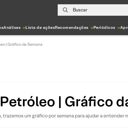
Buscar
os
Análises
Lista de ações
Recomendações
Periódicos
Apr
leo | Gráfico da Semana
Petróleo | Gráfico
, trazemos um gráfico por semana para ajudar a entender 