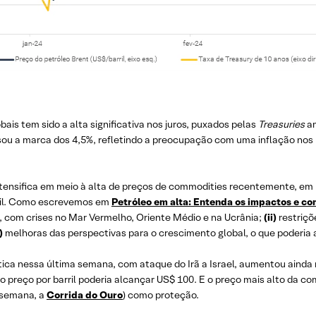
is tem sido a alta significativa nos juros, puxados pelas
Treasuries
am
ssou a marca dos 4,5%, refletindo a preocupação com uma inflação nos 
ensifica em meio à alta de preços de commodities recentemente, em pa
ril. Como escrevemos em
Petróleo em alta: Entenda os impactos e co
, com crises no Mar Vermelho, Oriente Médio e na Ucrânia;
(ii)
restriçõ
)
melhoras das perspectivas para o crescimento global, o que poderi
ica nessa última semana, com ataque do Irã a Israel, aumentou ainda
preço por barril poderia alcançar US$ 100. E o preço mais alto da comm
 semana, a
Corrida do Ouro
) como proteção.