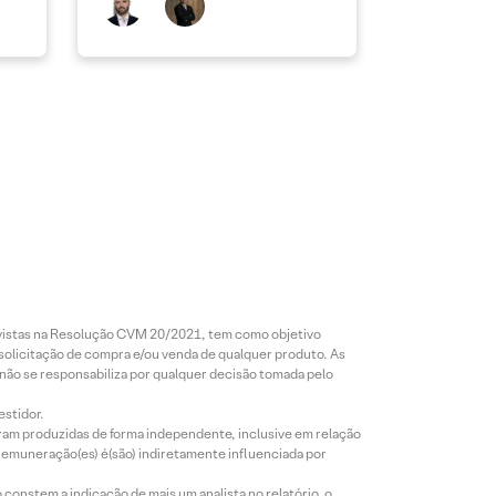
revistas na Resolução CVM 20/2021, tem como objetivo
 solicitação de compra e/ou venda de qualquer produto. As
 não se responsabiliza por qualquer decisão tomada pelo
estidor.
foram produzidas de forma independente, inclusive em relação
 remuneração(es) é(são) indiretamente influenciada por
constem a indicação de mais um analista no relatório, o