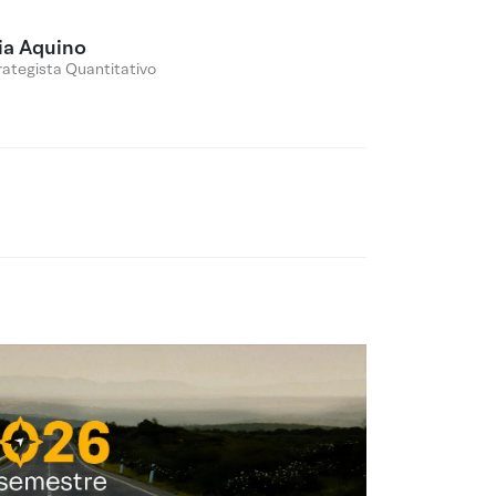
lia Aquino
rategista Quantitativo