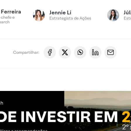
Ferreira
Jennie Li
Jú
-chefe e
Estrategista de Ações
Est
earch
Compartilhar: