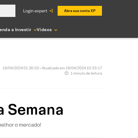
login expert
Abra sua conta XP
enda a Investir
Vídeos
19/04/2024 01:30:53 • Atualizado em 19/04/2024 10:53:17
1 minuto de leitura
 da Semana
melhor o mercado!