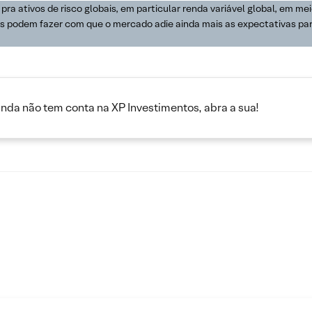
a ativos de risco globais, em particular renda variável global, em me
s podem fazer com que o mercado adie ainda mais as expectativas para 
inda não tem conta na XP Investimentos, abra a sua!