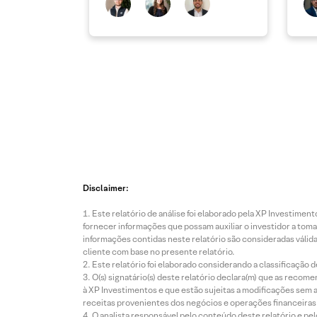
atu
Disclaimer:
Este relatório de análise foi elaborado pela XP Investim
fornecer informações que possam auxiliar o investidor a toma
informações contidas neste relatório são consideradas válida
cliente com base no presente relatório.
Este relatório foi elaborado considerando a classificação d
O(s) signatário(s) deste relatório declara(m) que as reco
à XP Investimentos e que estão sujeitas a modificações sem 
receitas provenientes dos negócios e operações financeiras 
O analista responsável pelo conteúdo deste relatório e pe