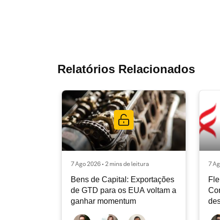
Relatórios Relacionados
7 Ago 2026 • 2 mins de leitura
7 Ag
Bens de Capital: Exportações
Fle
de GTD para os EUA voltam a
Co
ganhar momentum
des
dev