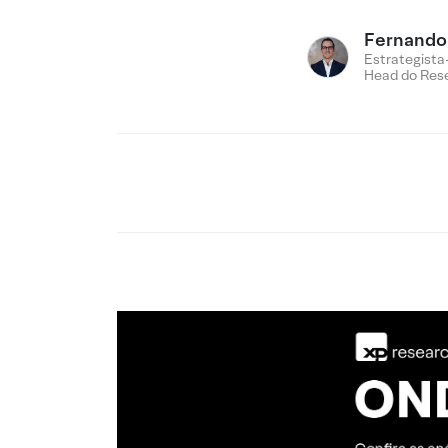
Fernando 
Estrategista
Head do Res