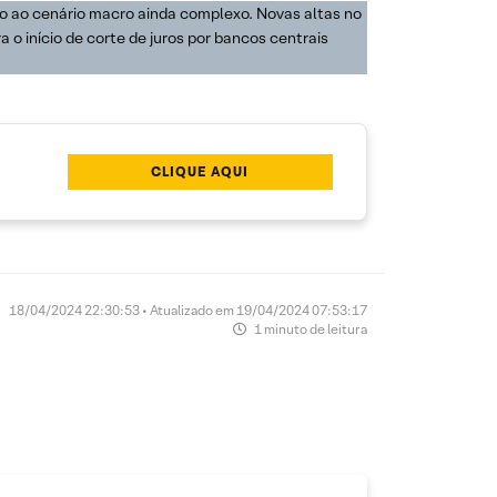
io ao cenário macro ainda complexo. Novas altas no
o início de corte de juros por bancos centrais
CLIQUE AQUI
18/04/2024 22:30:53 • Atualizado em 19/04/2024 07:53:17
1 minuto de leitura