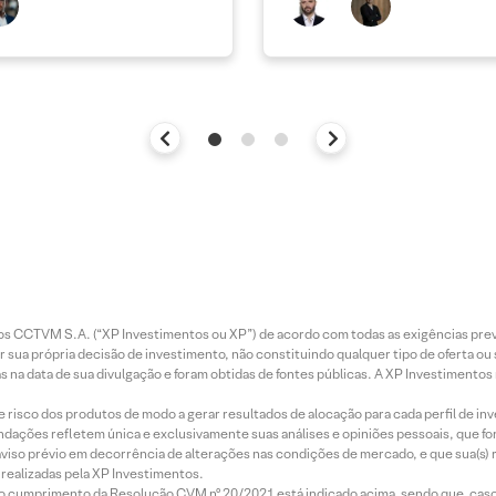
ais
entos CCTVM S.A. (“XP Investimentos ou XP”) de acordo com todas as exigências p
r sua própria decisão de investimento, não constituindo qualquer tipo de oferta ou
s na data de sua divulgação e foram obtidas de fontes públicas. A XP Investimentos
e risco dos produtos de modo a gerar resultados de alocação para cada perfil de inv
mendações refletem única e exclusivamente suas análises e opiniões pessoais, que 
aviso prévio em decorrência de alterações nas condições de mercado, e que sua(s)
realizadas pela XP Investimentos.
lo cumprimento da Resolução CVM nº 20/2021 está indicado acima, sendo que, caso 