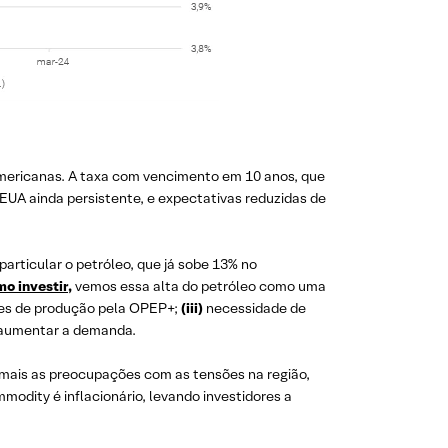
ericanas. A taxa com vencimento em 10 anos, que
EUA ainda persistente, e expectativas reduzidas de
rticular o petróleo, que já sobe 13% no
mo investir
,
vemos essa alta do petróleo como uma
es de produção pela OPEP+;
(iii)
necessidade de
a aumentar a demanda.
 mais as preocupações com as tensões na região,
odity é inflacionário, levando investidores a