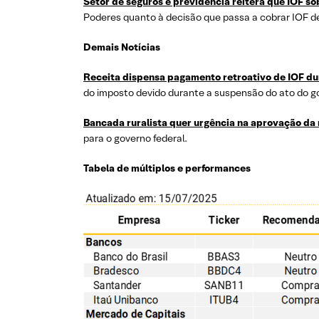
Setor de seguros e previdência reitera que IOF s
Poderes quanto à decisão que passa a cobrar IOF de
Demais Notícias
Receita dispensa pagamento retroativo de IOF du
do imposto devido durante a suspensão do ato do g
Bancada ruralista quer urgência na aprovação da 
para o governo federal.
Tabela de múltiplos e performances