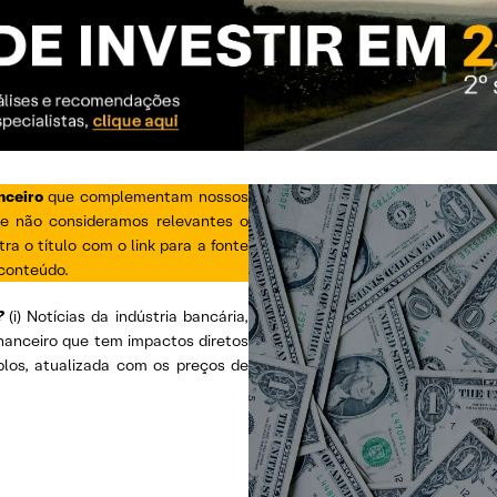
nceiro
que complementam nossos
ue não consideramos relevantes o
ra o título com o link para a fonte
 conteúdo.
?
(i) Notícias da indústria bancária,
inanceiro que tem impactos diretos
iplos, atualizada com os preços de