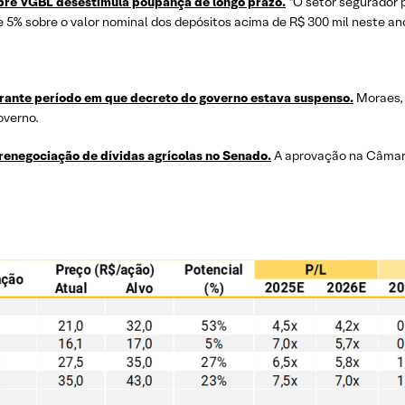
obre VGBL desestimula poupança de longo prazo.
“O setor segurador p
 5% sobre o valor nominal dos depósitos acima de R$ 300 mil neste an
rante período em que decreto do governo estava suspenso.
Moraes, 
overno.
renegociação de dívidas agrícolas no Senado.
A aprovação na Câmara