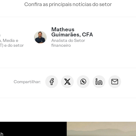
Confira as principais notícias do setor
Matheus
n
Guimarães, CFA
, Media e
Analista do Setor
) e do setor
financeiro
Compartilhar: