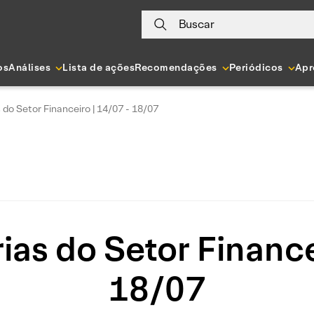
Buscar
os
Análises
Lista de ações
Recomendações
Periódicos
Apr
s do Setor Financeiro | 14/07 - 18/07
rias do Setor Finance
18/07