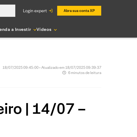
login expert
Abra sua conta XP
enda a Investir
Vídeos
18/07/2025 09:45:00 • Atualizado em 18/07/2025 09:39:37
6 minutos de leitura
iro | 14/07 –