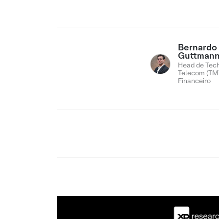
Bernardo
Guttman
Head de Tech
Telecom (TMT
Financeiro