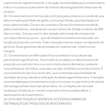
superiores ao capital investido. A duração recomendada para o investimento
é de curto prazo e o patrimônio do cliente não está garantido neste tipo de
produto.
O investimento em termos são contratos para compra ou a venda de uma
determinada quantidade de ações, a um preço fixado, para liquidação em
prazo determinado. O prazo do contrato a Termo é livremente escolhido
pelos investidores, obedecendo o prazo mínimo de 16 dias e máximo de 999
dias corridos. O preço será o valor da ação adicionado de uma parcela
correspondente aos juros – que são fixados livremente em mercado, em
função do prazo do contrato. Toda transação a termo requer um depósito de
garantia. Essas garantias são prestadas em duas formas: cobertura ou
margem.
O investimento em Mercados Futuros embute riscos de perdas
patrimoniais significativos. Commodity é um objeto ou determinante de
preço de um contrato futuro ou outro instrumento derivativo, podendo
consubstanciar um índice, uma taxa, um valor mobiliário ou produto físico. É
um investimento de risco muito alto, que contempla a possibilidade de
oscilação de preço devido à utilização de alavancagem financeira. A duração
recomendada para o investimento é de curto prazo e o patrimônio do cliente
não está garantido neste tipo de produto. As condições de mercado,
mudanças climáticas e o cenário macroeconômico podem afetar o
desempenho do investimento.
ESTA INSTITUIÇÃO É ADERENTE AO CÓDIGO ANBIMA DE
DISTRIBUIÇÃO DE PRODUTOS DE INVESTIMENTO.