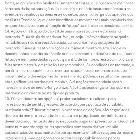
forma, as opiniões dos Analistas Fundamentalistas, que buscam os melhores
retornos dadas as condições de mercado, o cenário macroeconômico e os
eventos específicos da empresa e do setor, podem divergir das opiniões dos
Analistas Técnicos, que visam identificar os movimentos mais prováveis dos
preços dos ativos, com utilização de “stops” para limitar as possíveis perdas.
Ação é uma fração do capital de uma empresa que é negociada no
mercado. É um título de renda variável, ou seja, um investimento no qual a
rentabilidade não é preestabelecida, varia conforme as cotações de
mercado. O investimento em ações é um investimento de alto risco e os
desempenhos anteriores não são necessariamente indicativos de resultados
futuros e nenhuma declaração ou garantia, de forma expressa ou implícita, é
feita neste material em relação a desempenhos. As condições de mercado, o
cenário macroeconômico, os eventos específicos da empresa e do setor
podem afetar o desempenho do investimento, podendo resultar até mesmo
em significativas perdas patrimoniais. A duração recomendada para o
investimento é de médio-longo prazo. Não há quaisquer garantias sobre o
patrimônio do cliente neste tipo de produto.
O investimento em opções é preferencialmente indicado para
investidores de perfil agressivo, de acordo com a política de suitability
praticada pela XP Investimentos. No mercado de opções, são negociados
direitos de compra ou venda de um bem por preço fixado em data futura,
devendo o adquirente do direito negociado pagar um prêmio ao vendedor tal
como num acordo seguro. As operações com esses derivativos são
consideradas de risco muito alto por apresentarem altas relações de risco e
retorno e algumas posições apresentarem a possibilidade de perdas