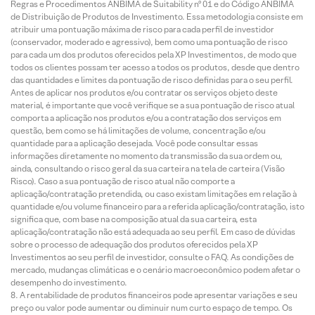
Regras e Procedimentos ANBIMA de Suitability nº 01 e do Código ANBIMA
de Distribuição de Produtos de Investimento. Essa metodologia consiste em
atribuir uma pontuação máxima de risco para cada perfil de investidor
(conservador, moderado e agressivo), bem como uma pontuação de risco
para cada um dos produtos oferecidos pela XP Investimentos, de modo que
todos os clientes possam ter acesso a todos os produtos, desde que dentro
das quantidades e limites da pontuação de risco definidas para o seu perfil.
Antes de aplicar nos produtos e/ou contratar os serviços objeto deste
material, é importante que você verifique se a sua pontuação de risco atual
comporta a aplicação nos produtos e/ou a contratação dos serviços em
questão, bem como se há limitações de volume, concentração e/ou
quantidade para a aplicação desejada. Você pode consultar essas
informações diretamente no momento da transmissão da sua ordem ou,
ainda, consultando o risco geral da sua carteira na tela de carteira (Visão
Risco). Caso a sua pontuação de risco atual não comporte a
aplicação/contratação pretendida, ou caso existam limitações em relação à
quantidade e/ou volume financeiro para a referida aplicação/contratação, isto
significa que, com base na composição atual da sua carteira, esta
aplicação/contratação não está adequada ao seu perfil. Em caso de dúvidas
sobre o processo de adequação dos produtos oferecidos pela XP
Investimentos ao seu perfil de investidor, consulte o FAQ. As condições de
mercado, mudanças climáticas e o cenário macroeconômico podem afetar o
desempenho do investimento.
A rentabilidade de produtos financeiros pode apresentar variações e seu
preço ou valor pode aumentar ou diminuir num curto espaço de tempo. Os