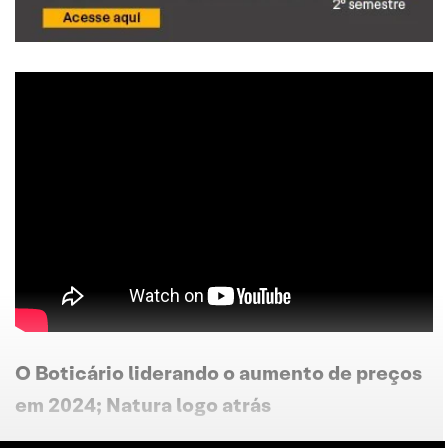
O Boticário liderando o aumento de preços
em 2024; Natura logo atrás