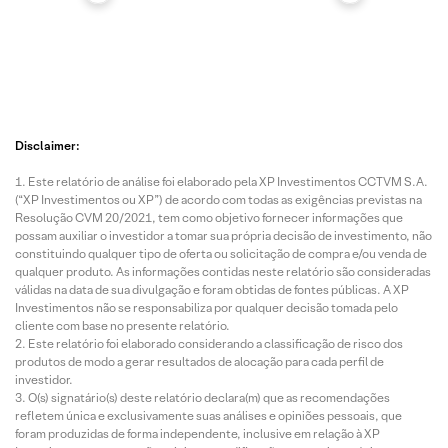
Disclaimer:
Este relatório de análise foi elaborado pela XP Investimentos CCTVM S.A.
(“XP Investimentos ou XP”) de acordo com todas as exigências previstas na
Resolução CVM 20/2021, tem como objetivo fornecer informações que
possam auxiliar o investidor a tomar sua própria decisão de investimento, não
constituindo qualquer tipo de oferta ou solicitação de compra e/ou venda de
qualquer produto. As informações contidas neste relatório são consideradas
válidas na data de sua divulgação e foram obtidas de fontes públicas. A XP
Investimentos não se responsabiliza por qualquer decisão tomada pelo
cliente com base no presente relatório.
Este relatório foi elaborado considerando a classificação de risco dos
produtos de modo a gerar resultados de alocação para cada perfil de
investidor.
O(s) signatário(s) deste relatório declara(m) que as recomendações
refletem única e exclusivamente suas análises e opiniões pessoais, que
foram produzidas de forma independente, inclusive em relação à XP