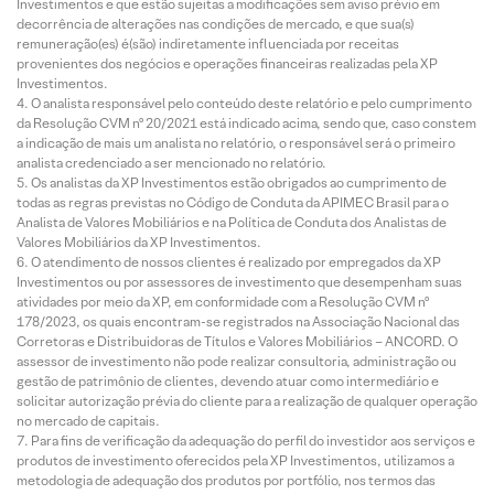
Investimentos e que estão sujeitas a modificações sem aviso prévio em
decorrência de alterações nas condições de mercado, e que sua(s)
remuneração(es) é(são) indiretamente influenciada por receitas
provenientes dos negócios e operações financeiras realizadas pela XP
Investimentos.
O analista responsável pelo conteúdo deste relatório e pelo cumprimento
da Resolução CVM nº 20/2021 está indicado acima, sendo que, caso constem
a indicação de mais um analista no relatório, o responsável será o primeiro
analista credenciado a ser mencionado no relatório.
Os analistas da XP Investimentos estão obrigados ao cumprimento de
todas as regras previstas no Código de Conduta da APIMEC Brasil para o
Analista de Valores Mobiliários e na Política de Conduta dos Analistas de
Valores Mobiliários da XP Investimentos.
O atendimento de nossos clientes é realizado por empregados da XP
Investimentos ou por assessores de investimento que desempenham suas
atividades por meio da XP, em conformidade com a Resolução CVM nº
178/2023, os quais encontram-se registrados na Associação Nacional das
Corretoras e Distribuidoras de Títulos e Valores Mobiliários – ANCORD. O
assessor de investimento não pode realizar consultoria, administração ou
gestão de patrimônio de clientes, devendo atuar como intermediário e
solicitar autorização prévia do cliente para a realização de qualquer operação
no mercado de capitais.
Para fins de verificação da adequação do perfil do investidor aos serviços e
produtos de investimento oferecidos pela XP Investimentos, utilizamos a
metodologia de adequação dos produtos por portfólio, nos termos das