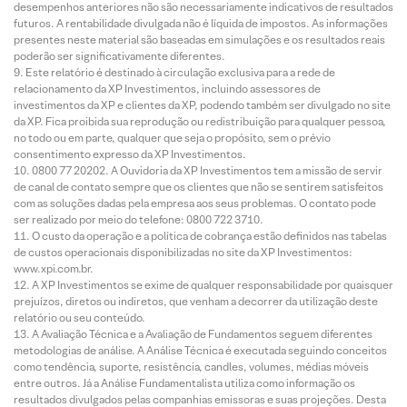
desempenhos anteriores não são necessariamente indicativos de resultados
futuros. A rentabilidade divulgada não é líquida de impostos. As informações
presentes neste material são baseadas em simulações e os resultados reais
poderão ser significativamente diferentes.
Este relatório é destinado à circulação exclusiva para a rede de
relacionamento da XP Investimentos, incluindo assessores de
investimentos da XP e clientes da XP, podendo também ser divulgado no site
da XP. Fica proibida sua reprodução ou redistribuição para qualquer pessoa,
no todo ou em parte, qualquer que seja o propósito, sem o prévio
consentimento expresso da XP Investimentos.
0800 77 20202. A Ouvidoria da XP Investimentos tem a missão de servir
de canal de contato sempre que os clientes que não se sentirem satisfeitos
com as soluções dadas pela empresa aos seus problemas. O contato pode
ser realizado por meio do telefone: 0800 722 3710.
O custo da operação e a política de cobrança estão definidos nas tabelas
de custos operacionais disponibilizadas no site da XP Investimentos:
www.xpi.com.br.
A XP Investimentos se exime de qualquer responsabilidade por quaisquer
prejuízos, diretos ou indiretos, que venham a decorrer da utilização deste
relatório ou seu conteúdo.
A Avaliação Técnica e a Avaliação de Fundamentos seguem diferentes
metodologias de análise. A Análise Técnica é executada seguindo conceitos
como tendência, suporte, resistência, candles, volumes, médias móveis
entre outros. Já a Análise Fundamentalista utiliza como informação os
resultados divulgados pelas companhias emissoras e suas projeções. Desta