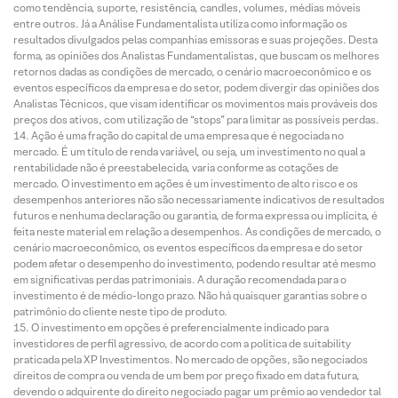
como tendência, suporte, resistência, candles, volumes, médias móveis
entre outros. Já a Análise Fundamentalista utiliza como informação os
resultados divulgados pelas companhias emissoras e suas projeções. Desta
forma, as opiniões dos Analistas Fundamentalistas, que buscam os melhores
retornos dadas as condições de mercado, o cenário macroeconômico e os
eventos específicos da empresa e do setor, podem divergir das opiniões dos
Analistas Técnicos, que visam identificar os movimentos mais prováveis dos
preços dos ativos, com utilização de “stops” para limitar as possíveis perdas.
Ação é uma fração do capital de uma empresa que é negociada no
mercado. É um título de renda variável, ou seja, um investimento no qual a
rentabilidade não é preestabelecida, varia conforme as cotações de
mercado. O investimento em ações é um investimento de alto risco e os
desempenhos anteriores não são necessariamente indicativos de resultados
futuros e nenhuma declaração ou garantia, de forma expressa ou implícita, é
feita neste material em relação a desempenhos. As condições de mercado, o
cenário macroeconômico, os eventos específicos da empresa e do setor
podem afetar o desempenho do investimento, podendo resultar até mesmo
em significativas perdas patrimoniais. A duração recomendada para o
investimento é de médio-longo prazo. Não há quaisquer garantias sobre o
patrimônio do cliente neste tipo de produto.
O investimento em opções é preferencialmente indicado para
investidores de perfil agressivo, de acordo com a política de suitability
praticada pela XP Investimentos. No mercado de opções, são negociados
direitos de compra ou venda de um bem por preço fixado em data futura,
devendo o adquirente do direito negociado pagar um prêmio ao vendedor tal