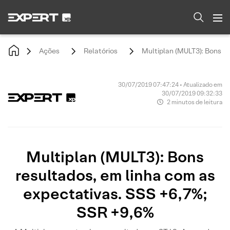
Ações
Relatórios
Multiplan (MULT3): Bons r
30/07/2019 07:47:24 • Atualizado em
30/07/2019 09:32:33
2 minutos de leitura
Multiplan (MULT3): Bons
resultados, em linha com as
expectativas. SSS +6,7%;
SSR +9,6%