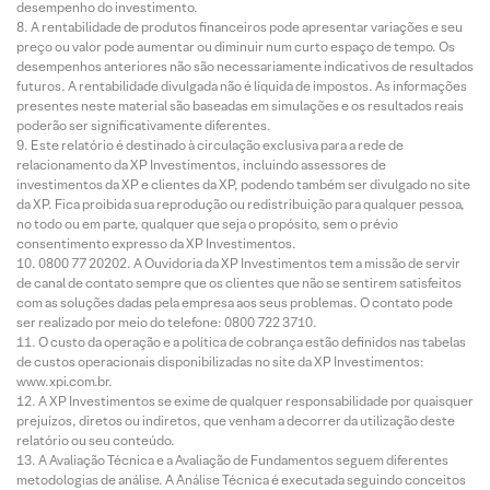
desempenho do investimento.
A rentabilidade de produtos financeiros pode apresentar variações e seu
preço ou valor pode aumentar ou diminuir num curto espaço de tempo. Os
desempenhos anteriores não são necessariamente indicativos de resultados
futuros. A rentabilidade divulgada não é líquida de impostos. As informações
presentes neste material são baseadas em simulações e os resultados reais
poderão ser significativamente diferentes.
Este relatório é destinado à circulação exclusiva para a rede de
relacionamento da XP Investimentos, incluindo assessores de
investimentos da XP e clientes da XP, podendo também ser divulgado no site
da XP. Fica proibida sua reprodução ou redistribuição para qualquer pessoa,
no todo ou em parte, qualquer que seja o propósito, sem o prévio
consentimento expresso da XP Investimentos.
0800 77 20202. A Ouvidoria da XP Investimentos tem a missão de servir
de canal de contato sempre que os clientes que não se sentirem satisfeitos
com as soluções dadas pela empresa aos seus problemas. O contato pode
ser realizado por meio do telefone: 0800 722 3710.
O custo da operação e a política de cobrança estão definidos nas tabelas
de custos operacionais disponibilizadas no site da XP Investimentos:
www.xpi.com.br.
A XP Investimentos se exime de qualquer responsabilidade por quaisquer
prejuízos, diretos ou indiretos, que venham a decorrer da utilização deste
relatório ou seu conteúdo.
A Avaliação Técnica e a Avaliação de Fundamentos seguem diferentes
metodologias de análise. A Análise Técnica é executada seguindo conceitos