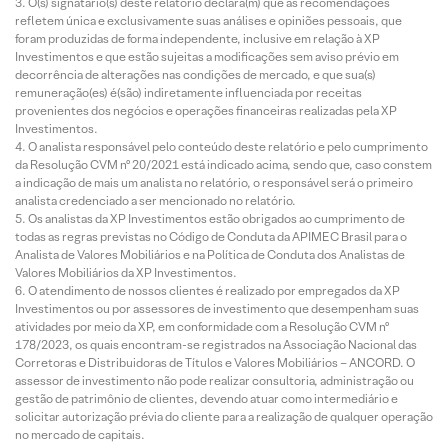
O(s) signatário(s) deste relatório declara(m) que as recomendações
refletem única e exclusivamente suas análises e opiniões pessoais, que
foram produzidas de forma independente, inclusive em relação à XP
Investimentos e que estão sujeitas a modificações sem aviso prévio em
decorrência de alterações nas condições de mercado, e que sua(s)
remuneração(es) é(são) indiretamente influenciada por receitas
provenientes dos negócios e operações financeiras realizadas pela XP
Investimentos.
O analista responsável pelo conteúdo deste relatório e pelo cumprimento
da Resolução CVM nº 20/2021 está indicado acima, sendo que, caso constem
a indicação de mais um analista no relatório, o responsável será o primeiro
analista credenciado a ser mencionado no relatório.
Os analistas da XP Investimentos estão obrigados ao cumprimento de
todas as regras previstas no Código de Conduta da APIMEC Brasil para o
Analista de Valores Mobiliários e na Política de Conduta dos Analistas de
Valores Mobiliários da XP Investimentos.
O atendimento de nossos clientes é realizado por empregados da XP
Investimentos ou por assessores de investimento que desempenham suas
atividades por meio da XP, em conformidade com a Resolução CVM nº
178/2023, os quais encontram-se registrados na Associação Nacional das
Corretoras e Distribuidoras de Títulos e Valores Mobiliários – ANCORD. O
assessor de investimento não pode realizar consultoria, administração ou
gestão de patrimônio de clientes, devendo atuar como intermediário e
solicitar autorização prévia do cliente para a realização de qualquer operação
no mercado de capitais.