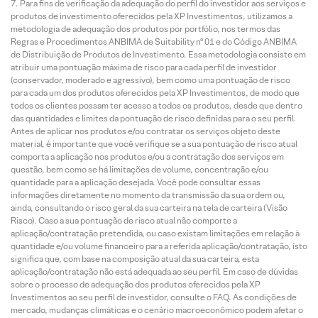
Para fins de verificação da adequação do perfil do investidor aos serviços e
produtos de investimento oferecidos pela XP Investimentos, utilizamos a
metodologia de adequação dos produtos por portfólio, nos termos das
Regras e Procedimentos ANBIMA de Suitability nº 01 e do Código ANBIMA
de Distribuição de Produtos de Investimento. Essa metodologia consiste em
atribuir uma pontuação máxima de risco para cada perfil de investidor
(conservador, moderado e agressivo), bem como uma pontuação de risco
para cada um dos produtos oferecidos pela XP Investimentos, de modo que
todos os clientes possam ter acesso a todos os produtos, desde que dentro
das quantidades e limites da pontuação de risco definidas para o seu perfil.
Antes de aplicar nos produtos e/ou contratar os serviços objeto deste
material, é importante que você verifique se a sua pontuação de risco atual
comporta a aplicação nos produtos e/ou a contratação dos serviços em
questão, bem como se há limitações de volume, concentração e/ou
quantidade para a aplicação desejada. Você pode consultar essas
informações diretamente no momento da transmissão da sua ordem ou,
ainda, consultando o risco geral da sua carteira na tela de carteira (Visão
Risco). Caso a sua pontuação de risco atual não comporte a
aplicação/contratação pretendida, ou caso existam limitações em relação à
quantidade e/ou volume financeiro para a referida aplicação/contratação, isto
significa que, com base na composição atual da sua carteira, esta
aplicação/contratação não está adequada ao seu perfil. Em caso de dúvidas
sobre o processo de adequação dos produtos oferecidos pela XP
Investimentos ao seu perfil de investidor, consulte o FAQ. As condições de
mercado, mudanças climáticas e o cenário macroeconômico podem afetar o