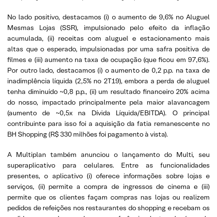
No lado positivo, destacamos (i) o aumento de 9,6% no Aluguel
Mesmas Lojas (SSR), impulsionado pelo efeito da inflação
acumulada, (ii) receitas com aluguel e estacionamento mais
altas que o esperado, impulsionadas por uma safra positiva de
filmes e (iii) aumento na taxa de ocupação (que ficou em 97,6%).
Por outro lado, destacamos (i) o aumento de 0,2 p.p. na taxa de
inadimplência líquida (2,5% no 2T19), embora a perda de aluguel
tenha diminuído ~0,8 p.p., (ii) um resultado financeiro 20% acima
do nosso, impactado principalmente pela maior alavancagem
(aumento de ~0,5x na Dívida Líquida/EBITDA). O principal
contribuinte para isso foi a aquisição da fatia remanescente no
BH Shopping (R$ 330 milhões foi pagamento à vista).
A Multiplan também anunciou o lançamento do Multi, seu
superaplicativo para celulares. Entre as funcionalidades
presentes, o aplicativo (i) oferece informações sobre lojas e
serviços, (ii) permite a compra de ingressos de cinema e (iii)
permite que os clientes façam compras nas lojas ou realizem
pedidos de refeições nos restaurantes do shopping e recebam os