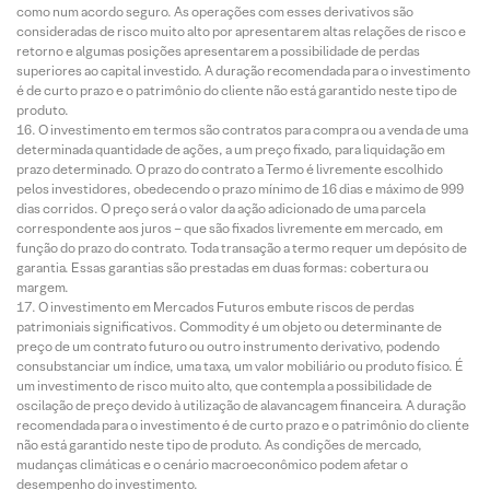
como num acordo seguro. As operações com esses derivativos são
consideradas de risco muito alto por apresentarem altas relações de risco e
retorno e algumas posições apresentarem a possibilidade de perdas
superiores ao capital investido. A duração recomendada para o investimento
é de curto prazo e o patrimônio do cliente não está garantido neste tipo de
produto.
O investimento em termos são contratos para compra ou a venda de uma
determinada quantidade de ações, a um preço fixado, para liquidação em
prazo determinado. O prazo do contrato a Termo é livremente escolhido
pelos investidores, obedecendo o prazo mínimo de 16 dias e máximo de 999
dias corridos. O preço será o valor da ação adicionado de uma parcela
correspondente aos juros – que são fixados livremente em mercado, em
função do prazo do contrato. Toda transação a termo requer um depósito de
garantia. Essas garantias são prestadas em duas formas: cobertura ou
margem.
O investimento em Mercados Futuros embute riscos de perdas
patrimoniais significativos. Commodity é um objeto ou determinante de
preço de um contrato futuro ou outro instrumento derivativo, podendo
consubstanciar um índice, uma taxa, um valor mobiliário ou produto físico. É
um investimento de risco muito alto, que contempla a possibilidade de
oscilação de preço devido à utilização de alavancagem financeira. A duração
recomendada para o investimento é de curto prazo e o patrimônio do cliente
não está garantido neste tipo de produto. As condições de mercado,
mudanças climáticas e o cenário macroeconômico podem afetar o
desempenho do investimento.