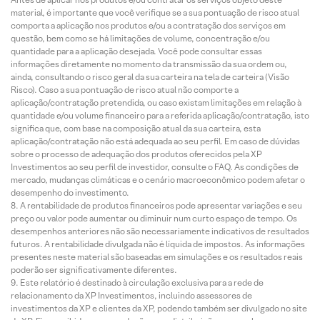
material, é importante que você verifique se a sua pontuação de risco atual
comporta a aplicação nos produtos e/ou a contratação dos serviços em
questão, bem como se há limitações de volume, concentração e/ou
quantidade para a aplicação desejada. Você pode consultar essas
informações diretamente no momento da transmissão da sua ordem ou,
ainda, consultando o risco geral da sua carteira na tela de carteira (Visão
Risco). Caso a sua pontuação de risco atual não comporte a
aplicação/contratação pretendida, ou caso existam limitações em relação à
quantidade e/ou volume financeiro para a referida aplicação/contratação, isto
significa que, com base na composição atual da sua carteira, esta
aplicação/contratação não está adequada ao seu perfil. Em caso de dúvidas
sobre o processo de adequação dos produtos oferecidos pela XP
Investimentos ao seu perfil de investidor, consulte o FAQ. As condições de
mercado, mudanças climáticas e o cenário macroeconômico podem afetar o
desempenho do investimento.
A rentabilidade de produtos financeiros pode apresentar variações e seu
preço ou valor pode aumentar ou diminuir num curto espaço de tempo. Os
desempenhos anteriores não são necessariamente indicativos de resultados
futuros. A rentabilidade divulgada não é líquida de impostos. As informações
presentes neste material são baseadas em simulações e os resultados reais
poderão ser significativamente diferentes.
Este relatório é destinado à circulação exclusiva para a rede de
relacionamento da XP Investimentos, incluindo assessores de
investimentos da XP e clientes da XP, podendo também ser divulgado no site