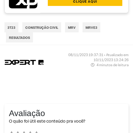
CLIQUE AQUI
3T23
CONSTRUÇÃO CIVIL
MRV
MRVE3
RESULTADOS
08/11/2023 19:37:31 • Atualizado em
10/11/2023 13:24:26
4 minutos de leitura
Avaliação
O quão foi útil este conteúdo pra você?