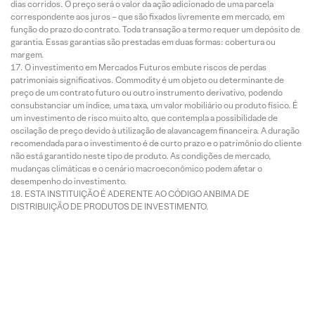
dias corridos. O preço será o valor da ação adicionado de uma parcela
correspondente aos juros – que são fixados livremente em mercado, em
função do prazo do contrato. Toda transação a termo requer um depósito de
garantia. Essas garantias são prestadas em duas formas: cobertura ou
margem.
O investimento em Mercados Futuros embute riscos de perdas
patrimoniais significativos. Commodity é um objeto ou determinante de
preço de um contrato futuro ou outro instrumento derivativo, podendo
consubstanciar um índice, uma taxa, um valor mobiliário ou produto físico. É
um investimento de risco muito alto, que contempla a possibilidade de
oscilação de preço devido à utilização de alavancagem financeira. A duração
recomendada para o investimento é de curto prazo e o patrimônio do cliente
não está garantido neste tipo de produto. As condições de mercado,
mudanças climáticas e o cenário macroeconômico podem afetar o
desempenho do investimento.
ESTA INSTITUIÇÃO É ADERENTE AO CÓDIGO ANBIMA DE
DISTRIBUIÇÃO DE PRODUTOS DE INVESTIMENTO.