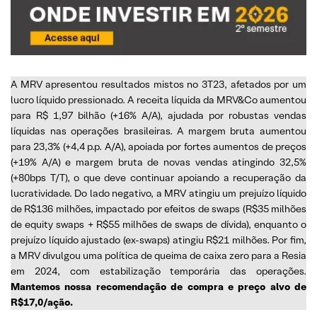
A MRV apresentou resultados mistos no 3T23, afetados por um
lucro líquido pressionado. A receita líquida da MRV&Co aumentou
para R$ 1,97 bilhão (+16% A/A), ajudada por robustas vendas
líquidas nas operações brasileiras. A margem bruta aumentou
para 23,3% (+4,4 p.p. A/A), apoiada por fortes aumentos de preços
(+19% A/A) e margem bruta de novas vendas atingindo 32,5%
(+80bps T/T), o que deve continuar apoiando a recuperação da
lucratividade. Do lado negativo, a MRV atingiu um prejuízo líquido
de R$136 milhões, impactado por efeitos de swaps (R$35 milhões
de equity swaps + R$55 milhões de swaps de dívida), enquanto o
prejuízo líquido ajustado (ex-swaps) atingiu R$21 milhões. Por fim,
a MRV divulgou uma política de queima de caixa zero para a Resia
em 2024, com estabilização temporária das operações.
Mantemos nossa recomendação de compra e preço alvo de
R$17,0/ação.