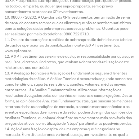
da XP. Fica proibida sua reprodução ou redistribuição para qualquer pessoa,
no todo ou em parte, qualquer que seja o propósito, sem o prévio
consentimento expresso da XP Investimentos.
0800 77 20202. A Ouvidoria da XP Investimentos tem a missão de servir
de canal de contato sempre que os clientes que não se sentirem satisfeitos
com as soluções dadas pela empresa aos seus problemas. O contato pode
ser realizado por meio do telefone: 0800 722 3710.
O custo da operação e a política de cobrança estão definidos nas tabelas
de custos operacionais disponibilizadas no site da XP Investimentos:
www.xpi.com.br.
A XP Investimentos se exime de qualquer responsabilidade por quaisquer
prejuízos, diretos ou indiretos, que venham a decorrer da utilização deste
relatório ou seu conteúdo.
A Avaliação Técnica e a Avaliação de Fundamentos seguem diferentes
metodologias de análise. A Análise Técnica é executada seguindo conceitos
como tendência, suporte, resistência, candles, volumes, médias móveis
entre outros. Já a Análise Fundamentalista utiliza como informação os
resultados divulgados pelas companhias emissoras e suas projeções. Desta
forma, as opiniões dos Analistas Fundamentalistas, que buscam os melhores
retornos dadas as condições de mercado, o cenário macroeconômico e os
eventos específicos da empresa e do setor, podem divergir das opiniões dos
Analistas Técnicos, que visam identificar os movimentos mais prováveis dos
preços dos ativos, com utilização de “stops” para limitar as possíveis perdas.
Ação é uma fração do capital de uma empresa que é negociada no
mercado. É um título de renda variável, ou seja, um investimento no qual a