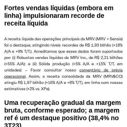
Fortes vendas líquidas (embora em
linha) impulsionaram recorde de
receita líquida
A receita líquida das operações principais da MRV (MRV + Sensia)
foi o destaque, atingindo níveis recordes de R$ 1,93 bilhão (+18%
A/A e +9% T/T.). Acreditamos que esses dados foram suportados
por: (i) Robustas vendas líquidas da MRV Inc., de R$ 2,21 bilhões
(+55% A/A); e (ii) Sólida produção (+5% A/A e +15% T/T, em
unidades) – Favor consultar nosso
comentário de prévia
operacional
. Assim, a receita consolidada da MRV (MRV&CO)
atingiu R$ 1,97 bilhão (+16% A/A e +8% T/T), em linha com nossas
estimativas (+2% vs. XPe).
Uma recuperação gradual da margem
bruta, conforme esperado; a margem
ref é um destaque positivo (38,4% no
3T23)