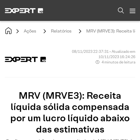
Ações
Relatórios
MRV (MRVE3): Receita líqui
08/11/2023 22:37:31 • Atualizado em
10/11/2023 16:24:26
4 minutos de leitura
MRV (MRVE3): Receita
líquida sólida compensada
por um lucro líquido abaixo
das estimativas