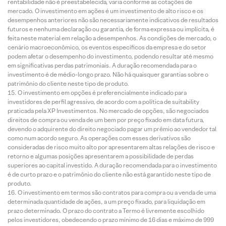
rentabilidade não é preestabelecida, varia conforme as cotações de
mercado. O investimento em ações é um investimento de alto risco e os
desempenhos anteriores não são necessariamente indicativos de resultados
futuros e nenhuma declaração ou garantia, de forma expressa ou implícita, é
feita neste material em relação a desempenhos. As condições de mercado, o
cenário macroeconômico, os eventos específicos da empresa e do setor
podem afetar o desempenho do investimento, podendo resultar até mesmo
em significativas perdas patrimoniais. A duração recomendada para o
investimento é de médio-longo prazo. Não há quaisquer garantias sobre o
patrimônio do cliente neste tipo de produto.
O investimento em opções é preferencialmente indicado para
investidores de perfil agressivo, de acordo com a política de suitability
praticada pela XP Investimentos. No mercado de opções, são negociados
direitos de compra ou venda de um bem por preço fixado em data futura,
devendo o adquirente do direito negociado pagar um prêmio ao vendedor tal
como num acordo seguro. As operações com esses derivativos são
consideradas de risco muito alto por apresentarem altas relações de risco e
retorno e algumas posições apresentarem a possibilidade de perdas
superiores ao capital investido. A duração recomendada para o investimento
é de curto prazo e o patrimônio do cliente não está garantido neste tipo de
produto.
O investimento em termos são contratos para compra ou a venda de uma
determinada quantidade de ações, a um preço fixado, para liquidação em
prazo determinado. O prazo do contrato a Termo é livremente escolhido
pelos investidores, obedecendo o prazo mínimo de 16 dias e máximo de 999