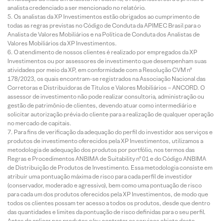
analista credenciado a ser mencionado no relatório.
Os analistas da XP Investimentos estão obrigados ao cumprimento de
todas as regras previstas no Código de Conduta da APIMEC Brasil para o
Analista de Valores Mobiliários e na Política de Conduta dos Analistas de
Valores Mobiliários da XP Investimentos.
O atendimento de nossos clientes é realizado por empregados da XP
Investimentos ou por assessores de investimento que desempenham suas
atividades por meio da XP, em conformidade com a Resolução CVM nº
178/2023, os quais encontram-se registrados na Associação Nacional das
Corretoras e Distribuidoras de Títulos e Valores Mobiliários – ANCORD. O
assessor de investimento não pode realizar consultoria, administração ou
gestão de patrimônio de clientes, devendo atuar como intermediário e
solicitar autorização prévia do cliente para a realização de qualquer operação
no mercado de capitais.
Para fins de verificação da adequação do perfil do investidor aos serviços e
produtos de investimento oferecidos pela XP Investimentos, utilizamos a
metodologia de adequação dos produtos por portfólio, nos termos das
Regras e Procedimentos ANBIMA de Suitability nº 01 e do Código ANBIMA
de Distribuição de Produtos de Investimento. Essa metodologia consiste em
atribuir uma pontuação máxima de risco para cada perfil de investidor
(conservador, moderado e agressivo), bem como uma pontuação de risco
para cada um dos produtos oferecidos pela XP Investimentos, de modo que
todos os clientes possam ter acesso a todos os produtos, desde que dentro
das quantidades e limites da pontuação de risco definidas para o seu perfil.
Antes de aplicar nos produtos e/ou contratar os serviços objeto deste