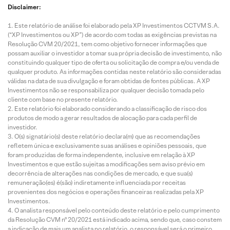
Disclaimer:
Este relatório de análise foi elaborado pela XP Investimentos CCTVM S.A.
(“XP Investimentos ou XP”) de acordo com todas as exigências previstas na
Resolução CVM 20/2021, tem como objetivo fornecer informações que
possam auxiliar o investidor a tomar sua própria decisão de investimento, não
constituindo qualquer tipo de oferta ou solicitação de compra e/ou venda de
qualquer produto. As informações contidas neste relatório são consideradas
válidas na data de sua divulgação e foram obtidas de fontes públicas. A XP
Investimentos não se responsabiliza por qualquer decisão tomada pelo
cliente com base no presente relatório.
Este relatório foi elaborado considerando a classificação de risco dos
produtos de modo a gerar resultados de alocação para cada perfil de
investidor.
O(s) signatário(s) deste relatório declara(m) que as recomendações
refletem única e exclusivamente suas análises e opiniões pessoais, que
foram produzidas de forma independente, inclusive em relação à XP
Investimentos e que estão sujeitas a modificações sem aviso prévio em
decorrência de alterações nas condições de mercado, e que sua(s)
remuneração(es) é(são) indiretamente influenciada por receitas
provenientes dos negócios e operações financeiras realizadas pela XP
Investimentos.
O analista responsável pelo conteúdo deste relatório e pelo cumprimento
da Resolução CVM nº 20/2021 está indicado acima, sendo que, caso constem
a indicação de mais um analista no relatório, o responsável será o primeiro