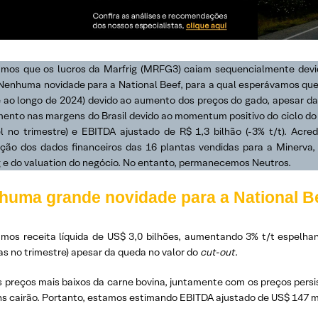
amos que os lucros da Marfrig (MRFG3) caiam sequencialmente devi
. Nenhuma novidade para a National Beef, para a qual esperávamos qu
e ao longo de 2024) devido ao aumento dos preços do gado, apesar da
ento nas margens do Brasil devido ao momentum positivo do ciclo do g
el no trimestre) e EBITDA ajustado de R$ 1,3 bilhão (-3% t/t). Acr
ação dos dados financeiros das 16 plantas vendidas para a Minerva,
g e do valuation do negócio. No entanto, permanecemos Neutros.
huma grande novidade para a National B
amos receita líquida de US$ 3,0 bilhões, aumentando 3% t/t espelha
s no trimestre) apesar da queda no valor do
cut-out
.
 preços mais baixos da carne bovina, juntamente com os preços persi
s cairão. Portanto, estamos estimando EBITDA ajustado de US$ 147 mil