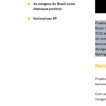
As margens do Brasil como
destaque positivo
Estimativas XP
Projet
Brasil
3T23 (
um aum
(estáv
divulg
Marfri
Nen
Projet
semana
Com os
margen