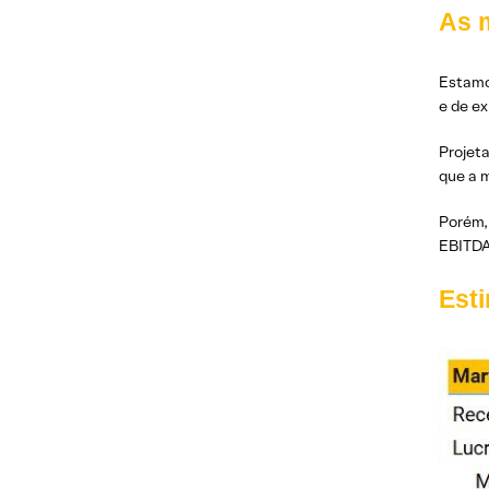
As 
Estamo
e de e
Projet
que a 
Porém,
EBITDA 
Est