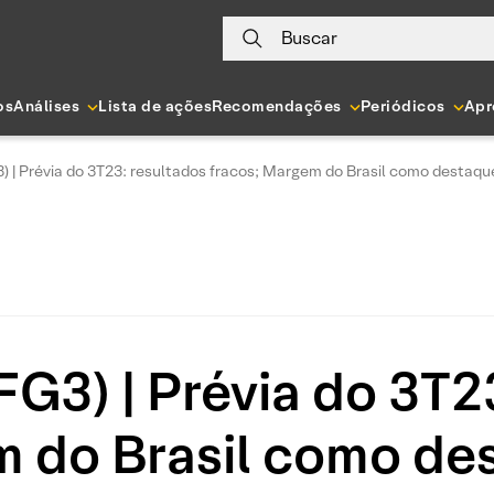
Buscar
os
Análises
Lista de ações
Recomendações
Periódicos
Apr
 | Prévia do 3T23: resultados fracos; Margem do Brasil como destaque
G3) | Prévia do 3T2
m do Brasil como des