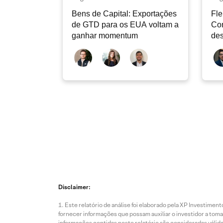
Bens de Capital: Exportações
Fle
de GTD para os EUA voltam a
Co
ganhar momentum
des
dev
atu
Disclaimer:
Este relatório de análise foi elaborado pela XP Investim
fornecer informações que possam auxiliar o investidor a toma
informações contidas neste relatório são consideradas válida