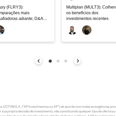
ury (FLRY3):
Multiplan (MULT3): Colhe
mparações mais
os benefícios dos
afiadoras adiante; D&A
investimentos recentes
e permanecer nos níveis
ais
entos CCTVM S.A. (“XP Investimentos ou XP”) de acordo com todas as exigências p
r sua própria decisão de investimento, não constituindo qualquer tipo de oferta ou
s na data de sua divulgação e foram obtidas de fontes públicas. A XP Investimentos