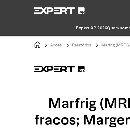
Expert XP 2026
Quem som
Ações
Relatórios
Marfrig (MRFG3)
Marfrig (MRF
fracos; Marge