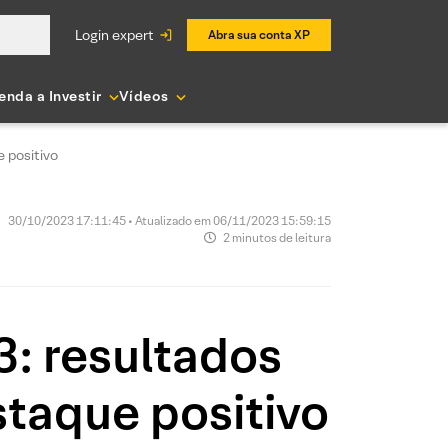
login expert
Abra sua conta XP
enda a Investir
Vídeos
 positivo
30/10/2023 17:11:45 • Atualizado em 06/11/2023 15:59:15
2 minutos de leitura
3: resultados
taque positivo