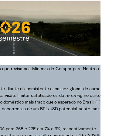
m que revisamos Minerva de Compra para Neutro e
e diante da persistente escassez global de carne
 visão, limitar catalisadores de
re‑rating
no curto
doméstico mais fraco que o esperado no Brasil; (iii)
tivos decorrentes de um BRL/USD potencialmente mais
ITDA para 26E e 27E em 7% e 6%, respectivamente —
ward
atrativo, com a ação negociando a 4,6x 2026E