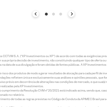
entos CCTVM S.A. (“XP Investimentos ou XP”) de acordo com todas as exigências p
r sua própria decisão de investimento, não constituindo qualquer tipo de oferta ou
s na data de sua divulgação e foram obtidas de fontes públicas. A XP Investimentos
e risco dos produtos de modo a gerar resultados de alocação para cada perfil de inv
mendações refletem única e exclusivamente suas análises e opiniões pessoais, que 
aviso prévio em decorrência de alterações nas condições de mercado, e que sua(s)
realizadas pela XP Investimentos.
lo cumprimento da Resolução CVM nº 20/2021 está indicado acima, sendo que, caso 
onado no relatório.
imento de todas as regras previstas no Código de Conduta da APIMEC Brasil para o 