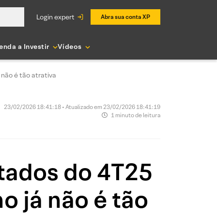
login expert
Abra sua conta XP
enda a Investir
Vídeos
 não é tão atrativa
23/02/2026 18:41:18 • Atualizado em 23/02/2026 18:41:19
1 minuto de leitura
ltados do 4T25
o já não é tão