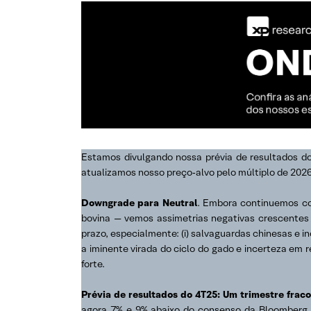
Estamos divulgando nossa prévia de resultados d
atualizamos nosso preço‑alvo pelo múltiplo de 2026E
Downgrade para Neutral
. Embora continuemos co
bovina — vemos assimetrias negativas crescentes
prazo, especialmente: (i) salvaguardas chinesas e i
a iminente virada do ciclo do gado e incerteza em 
forte.
Prévia de resultados do 4T25: Um trimestre fraco
agora 7% e 9% abaixo do consenso da Bloomberg.