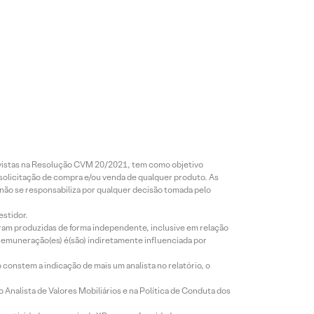
revistas na Resolução CVM 20/2021, tem como objetivo
 solicitação de compra e/ou venda de qualquer produto. As
 não se responsabiliza por qualquer decisão tomada pelo
estidor.
foram produzidas de forma independente, inclusive em relação
 remuneração(es) é(são) indiretamente influenciada por
constem a indicação de mais um analista no relatório, o
Analista de Valores Mobiliários e na Política de Conduta dos