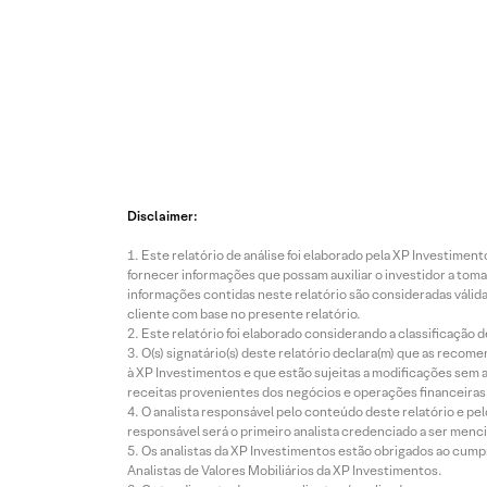
Disclaimer:
Este relatório de análise foi elaborado pela XP Investim
fornecer informações que possam auxiliar o investidor a toma
informações contidas neste relatório são consideradas válida
cliente com base no presente relatório.
Este relatório foi elaborado considerando a classificação d
O(s) signatário(s) deste relatório declara(m) que as reco
à XP Investimentos e que estão sujeitas a modificações sem 
receitas provenientes dos negócios e operações financeiras 
O analista responsável pelo conteúdo deste relatório e pe
responsável será o primeiro analista credenciado a ser menci
Os analistas da XP Investimentos estão obrigados ao cumpr
Analistas de Valores Mobiliários da XP Investimentos.