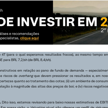
o 4T
(para o qual esperamos resultados fracos), ao mesmo tempo e
 para BRL 7,2/sh (de BRL 8,4/sh).
nstrutivos em relação ao pano de fundo de demanda — especialment
 e riscos de
overhang
que devem pressionar os resultados e, em nossa
ncertezas quanto ao tratamento das cotas; (ii) um ambiente de consumo 
relação à magnitude das altas dos preços do boi; e (iv) riscos nega
.
Dito isso, estamos revisando para baixo nossas estimativas de EB
 Em nossa visão, o
Valuation
atual não oferece um perfil de
risk‑re