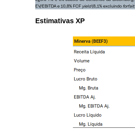
EV/EBITDA e 10,8% FCF
yield
(8,1% excluindo
forfait
Estimativas XP