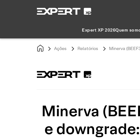
Expert XP 2026
Quem som
Ações
Relatórios
Minerva (BEEF3)
Minerva (BEEF
e downgrade: 