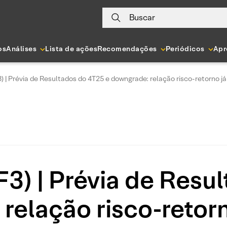
Buscar
os
Análises
Lista de ações
Recomendações
Periódicos
Apr
 | Prévia de Resultados do 4T25 e downgrade: relação risco-retorno já
3) | Prévia de Resu
relação risco-retorn