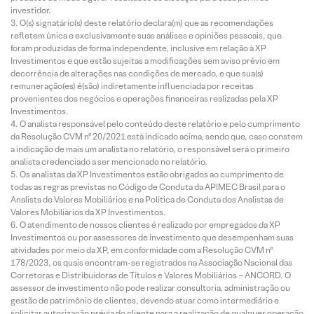
investidor.
O(s) signatário(s) deste relatório declara(m) que as recomendações
refletem única e exclusivamente suas análises e opiniões pessoais, que
foram produzidas de forma independente, inclusive em relação à XP
Investimentos e que estão sujeitas a modificações sem aviso prévio em
decorrência de alterações nas condições de mercado, e que sua(s)
remuneração(es) é(são) indiretamente influenciada por receitas
provenientes dos negócios e operações financeiras realizadas pela XP
Investimentos.
O analista responsável pelo conteúdo deste relatório e pelo cumprimento
da Resolução CVM nº 20/2021 está indicado acima, sendo que, caso constem
a indicação de mais um analista no relatório, o responsável será o primeiro
analista credenciado a ser mencionado no relatório.
Os analistas da XP Investimentos estão obrigados ao cumprimento de
todas as regras previstas no Código de Conduta da APIMEC Brasil para o
Analista de Valores Mobiliários e na Política de Conduta dos Analistas de
Valores Mobiliários da XP Investimentos.
O atendimento de nossos clientes é realizado por empregados da XP
Investimentos ou por assessores de investimento que desempenham suas
atividades por meio da XP, em conformidade com a Resolução CVM nº
178/2023, os quais encontram-se registrados na Associação Nacional das
Corretoras e Distribuidoras de Títulos e Valores Mobiliários – ANCORD. O
assessor de investimento não pode realizar consultoria, administração ou
gestão de patrimônio de clientes, devendo atuar como intermediário e
solicitar autorização prévia do cliente para a realização de qualquer operação