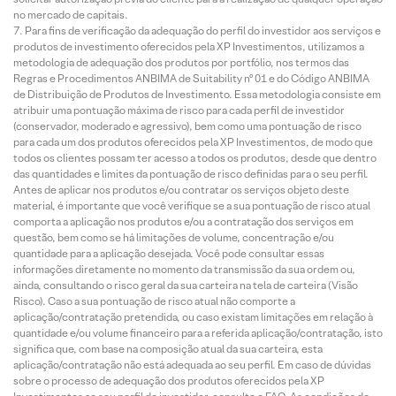
no mercado de capitais.
Para fins de verificação da adequação do perfil do investidor aos serviços e
produtos de investimento oferecidos pela XP Investimentos, utilizamos a
metodologia de adequação dos produtos por portfólio, nos termos das
Regras e Procedimentos ANBIMA de Suitability nº 01 e do Código ANBIMA
de Distribuição de Produtos de Investimento. Essa metodologia consiste em
atribuir uma pontuação máxima de risco para cada perfil de investidor
(conservador, moderado e agressivo), bem como uma pontuação de risco
para cada um dos produtos oferecidos pela XP Investimentos, de modo que
todos os clientes possam ter acesso a todos os produtos, desde que dentro
das quantidades e limites da pontuação de risco definidas para o seu perfil.
Antes de aplicar nos produtos e/ou contratar os serviços objeto deste
material, é importante que você verifique se a sua pontuação de risco atual
comporta a aplicação nos produtos e/ou a contratação dos serviços em
questão, bem como se há limitações de volume, concentração e/ou
quantidade para a aplicação desejada. Você pode consultar essas
informações diretamente no momento da transmissão da sua ordem ou,
ainda, consultando o risco geral da sua carteira na tela de carteira (Visão
Risco). Caso a sua pontuação de risco atual não comporte a
aplicação/contratação pretendida, ou caso existam limitações em relação à
quantidade e/ou volume financeiro para a referida aplicação/contratação, isto
significa que, com base na composição atual da sua carteira, esta
aplicação/contratação não está adequada ao seu perfil. Em caso de dúvidas
sobre o processo de adequação dos produtos oferecidos pela XP