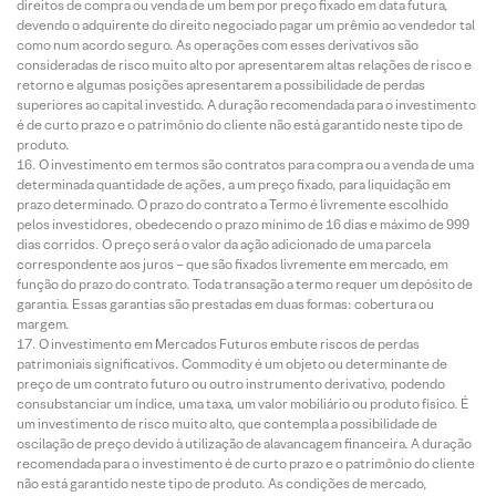
direitos de compra ou venda de um bem por preço fixado em data futura,
devendo o adquirente do direito negociado pagar um prêmio ao vendedor tal
como num acordo seguro. As operações com esses derivativos são
consideradas de risco muito alto por apresentarem altas relações de risco e
retorno e algumas posições apresentarem a possibilidade de perdas
superiores ao capital investido. A duração recomendada para o investimento
é de curto prazo e o patrimônio do cliente não está garantido neste tipo de
produto.
O investimento em termos são contratos para compra ou a venda de uma
determinada quantidade de ações, a um preço fixado, para liquidação em
prazo determinado. O prazo do contrato a Termo é livremente escolhido
pelos investidores, obedecendo o prazo mínimo de 16 dias e máximo de 999
dias corridos. O preço será o valor da ação adicionado de uma parcela
correspondente aos juros – que são fixados livremente em mercado, em
função do prazo do contrato. Toda transação a termo requer um depósito de
garantia. Essas garantias são prestadas em duas formas: cobertura ou
margem.
O investimento em Mercados Futuros embute riscos de perdas
patrimoniais significativos. Commodity é um objeto ou determinante de
preço de um contrato futuro ou outro instrumento derivativo, podendo
consubstanciar um índice, uma taxa, um valor mobiliário ou produto físico. É
um investimento de risco muito alto, que contempla a possibilidade de
oscilação de preço devido à utilização de alavancagem financeira. A duração
recomendada para o investimento é de curto prazo e o patrimônio do cliente
não está garantido neste tipo de produto. As condições de mercado,