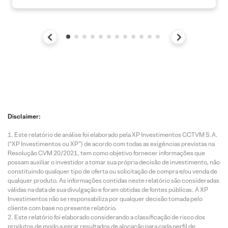
Disclaimer:
Este relatório de análise foi elaborado pela XP Investimentos CCTVM S.A.
(“XP Investimentos ou XP”) de acordo com todas as exigências previstas na
Resolução CVM 20/2021, tem como objetivo fornecer informações que
possam auxiliar o investidor a tomar sua própria decisão de investimento, não
constituindo qualquer tipo de oferta ou solicitação de compra e/ou venda de
qualquer produto. As informações contidas neste relatório são consideradas
válidas na data de sua divulgação e foram obtidas de fontes públicas. A XP
Investimentos não se responsabiliza por qualquer decisão tomada pelo
cliente com base no presente relatório.
Este relatório foi elaborado considerando a classificação de risco dos
produtos de modo a gerar resultados de alocação para cada perfil de