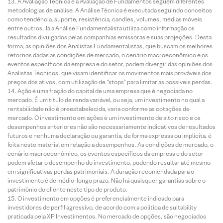
A Avaliação Técnica e a Avaliação de Fundamentos seguem diferentes
metodologias de análise. A Análise Técnica é executada seguindo conceitos
como tendência, suporte, resistência, candles, volumes, médias móveis
entre outros. Já a Análise Fundamentalista utiliza como informação os
resultados divulgados pelas companhias emissoras e suas projeções. Desta
forma, as opiniões dos Analistas Fundamentalistas, que buscam os melhores
retornos dadas as condições de mercado, o cenário macroeconômico e os
eventos específicos da empresa e do setor, podem divergir das opiniões dos
Analistas Técnicos, que visam identificar os movimentos mais prováveis dos
preços dos ativos, com utilização de “stops” para limitar as possíveis perdas.
Ação é uma fração do capital de uma empresa que é negociada no
mercado. É um título de renda variável, ou seja, um investimento no qual a
rentabilidade não é preestabelecida, varia conforme as cotações de
mercado. O investimento em ações é um investimento de alto risco e os
desempenhos anteriores não são necessariamente indicativos de resultados
futuros e nenhuma declaração ou garantia, de forma expressa ou implícita, é
feita neste material em relação a desempenhos. As condições de mercado, o
cenário macroeconômico, os eventos específicos da empresa e do setor
podem afetar o desempenho do investimento, podendo resultar até mesmo
em significativas perdas patrimoniais. A duração recomendada para o
investimento é de médio-longo prazo. Não há quaisquer garantias sobre o
patrimônio do cliente neste tipo de produto.
O investimento em opções é preferencialmente indicado para
investidores de perfil agressivo, de acordo com a política de suitability
praticada pela XP Investimentos. No mercado de opções, são negociados