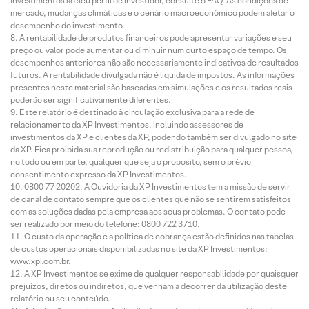
Investimentos ao seu perfil de investidor, consulte o FAQ. As condições de
mercado, mudanças climáticas e o cenário macroeconômico podem afetar o
desempenho do investimento.
A rentabilidade de produtos financeiros pode apresentar variações e seu
preço ou valor pode aumentar ou diminuir num curto espaço de tempo. Os
desempenhos anteriores não são necessariamente indicativos de resultados
futuros. A rentabilidade divulgada não é líquida de impostos. As informações
presentes neste material são baseadas em simulações e os resultados reais
poderão ser significativamente diferentes.
Este relatório é destinado à circulação exclusiva para a rede de
relacionamento da XP Investimentos, incluindo assessores de
investimentos da XP e clientes da XP, podendo também ser divulgado no site
da XP. Fica proibida sua reprodução ou redistribuição para qualquer pessoa,
no todo ou em parte, qualquer que seja o propósito, sem o prévio
consentimento expresso da XP Investimentos.
0800 77 20202. A Ouvidoria da XP Investimentos tem a missão de servir
de canal de contato sempre que os clientes que não se sentirem satisfeitos
com as soluções dadas pela empresa aos seus problemas. O contato pode
ser realizado por meio do telefone: 0800 722 3710.
O custo da operação e a política de cobrança estão definidos nas tabelas
de custos operacionais disponibilizadas no site da XP Investimentos:
www.xpi.com.br.
A XP Investimentos se exime de qualquer responsabilidade por quaisquer
prejuízos, diretos ou indiretos, que venham a decorrer da utilização deste
relatório ou seu conteúdo.